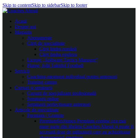
Skip to content
Skip to sidebar
Skip to footer
Acasă
Despre noi
Magazin
Abonamente
Cărți de specialitate
Cărți limba română
Cărți limba engleza
Licențe „Software Tactics Manager”
Planșe, folii Taktifol Football
Servicii
Coaching-mentorat individual pentru antrenori
Training camps
Cursuri și seminarii
Cursuri de specializare profesională
Seminarii online
Seminarii perfecționare antrenori
Articole de specialitate
Premium / Gratuite
Premium
Secțiunea Premium conține cea mai
mare parte din librăria Coaches Ahead și poate fi
accesată doar de utilizatorii care au achiziționat
abonamentul premium.