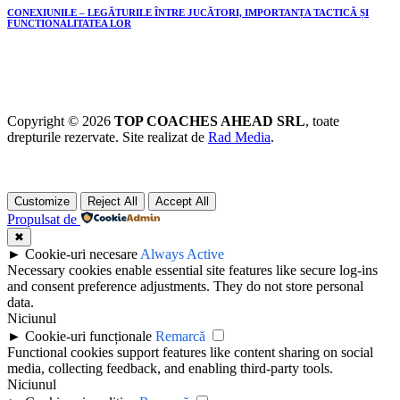
CONEXIUNILE – LEGĂTURILE ÎNTRE JUCĂTORI, IMPORTANȚA TACTICĂ ȘI
FUNCȚIONALITATEA LOR
Copyright © 2026
TOP COACHES AHEAD SRL
, toate
drepturile rezervate. Site realizat de
Rad Media
.
Customize
Reject All
Accept All
Propulsat de
✖
►
Cookie-uri necesare
Always Active
Necessary cookies enable essential site features like secure log-ins
and consent preference adjustments. They do not store personal
data.
Niciunul
►
Cookie-uri funcționale
Remarcă
Functional cookies support features like content sharing on social
media, collecting feedback, and enabling third-party tools.
Niciunul