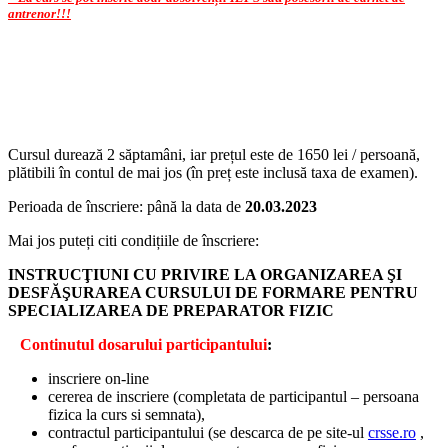
antrenor!!!
Cursul durează 2 săptamâni, iar prețul este de 1650 lei / persoană,
plătibili în contul de mai jos (în preț este inclusă taxa de examen).
Perioada de înscriere: până la data de
20.03.2023
Mai jos puteți citi condițiile de înscriere:
INSTRUCŢIUNI CU PRIVIRE LA ORGANIZAREA ŞI
DESFĂŞURAREA CURSULUI DE FORMARE PENTRU
SPECIALIZAREA DE PREPARATOR FIZIC
C
ontinutul dosarului participantului
:
inscriere on-line
cererea de inscriere (completata de participantul – persoana
fizica la curs si semnata),
contractul participantului (se descarca de pe site-ul
crsse.ro
,