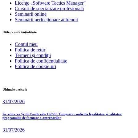
Licențe „Software Tactics Manager”
Cursuri de specializare profesională
Seminarii online
Seminarii perfecționare antrenori
Utile / confidențialitate
Contul meu
Politica de retur
Termeni și condiții
Politica de confidențialitate
Politica de cookie-uri
Ultimele articole
31/07/2026
Acreditarea Școlii Postliceale CRSSE Timișoara confirmă legalitatea și calitatea
programului de formare a antrenorilor
31/07/2026