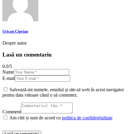
Urican Ciprian
Despre autor
Lasă un comentariu
0.0
/
5
Name
E-mail
Salvează-mi numele, emailul și site-ul web în acest navigator
pentru data viitoare când o să comentez.
Comment
Am citit și sunt de acord cu
politica de confidențialitate