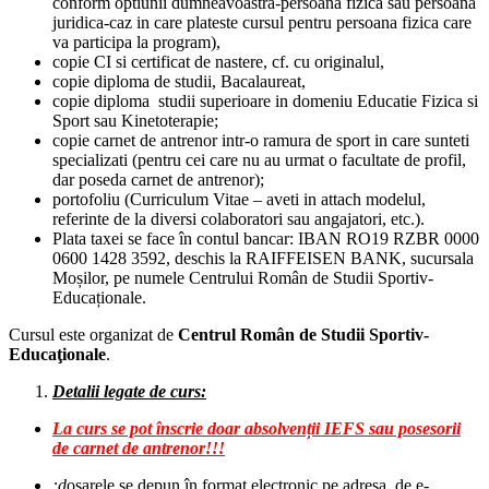
conform optiunii dumneavoastra-persoana fizica sau persoana
juridica-caz in care plateste cursul pentru persoana fizica care
va participa la program),
copie CI si certificat de nastere, cf. cu originalul,
copie diploma de studii, Bacalaureat,
copie diploma studii superioare in domeniu Educatie Fizica si
Sport sau Kinetoterapie;
copie carnet de antrenor intr-o ramura de sport in care sunteti
specializati (pentru cei care nu au urmat o facultate de profil,
dar poseda carnet de antrenor);
portofoliu (Curriculum Vitae – aveti in attach modelul,
referinte de la diversi colaboratori sau angajatori, etc.).
Plata taxei se face în contul bancar: IBAN RO19 RZBR 0000
0600 1428 3592, deschis la RAIFFEISEN BANK, sucursala
Moșilor, pe numele Centrului Român de Studii Sportiv-
Educaționale.
Cursul este organizat de
Centrul Român de Studii Sportiv-
Educaţionale
.
Detalii legate de curs:
La curs se pot înscrie doar absolvenții IEFS sau posesorii
de carnet de antrenor!!!
:d
osarele se depun în format electronic pe adresa de e-