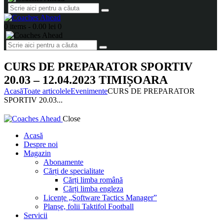
0 items
-
0.00 lei
0
CURS DE PREPARATOR SPORTIV
20.03 – 12.04.2023 TIMIȘOARA
Acasă
Toate articolele
Evenimente
CURS DE PREPARATOR
SPORTIV 20.03...
Close
Acasă
Despre noi
Magazin
Abonamente
Cărți de specialitate
Cărți limba română
Cărți limba engleza
Licențe „Software Tactics Manager”
Planșe, folii Taktifol Football
Servicii