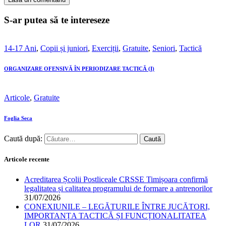
S-ar putea să te intereseze
14-17 Ani
,
Copii și juniori
,
Exerciții
,
Gratuite
,
Seniori
,
Tactică
ORGANIZARE OFENSIVĂ ÎN PERIODIZARE TACTICĂ (I)
Articole
,
Gratuite
Foglia Seca
Caută după:
Articole recente
Acreditarea Școlii Postliceale CRSSE Timișoara confirmă
legalitatea și calitatea programului de formare a antrenorilor
31/07/2026
CONEXIUNILE – LEGĂTURILE ÎNTRE JUCĂTORI,
IMPORTANȚA TACTICĂ ȘI FUNCȚIONALITATEA
LOR
31/07/2026