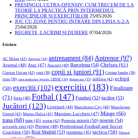
PRESINGUL ULTRA-OFENSIV: CUM TRECEM DE LA
TEORIE LA PRACTICĂ PRIN INTERMEDIUL
PRINCIPIILOR ȘI EXERCIȚIILOR
25/05/2026
JOC CU ZONE PENTRU INTRARE DIN LINIA A-2-A
25/04/2026
REGRETE, LACRIMI ȘI DURERE
07/04/2026
Etichete
Antrenor
(97)
antrenament
(84)
AC Milan
(42)
Alergare
(34)
Chelsea
(61)
Barcelona
(54)
Arsenal
(48)
Atac
(47)
Atacanți
(40)
copii si juniori
(91)
Ciprian Urican
(42)
copii
(38)
Cristian Sandor
(38)
echipă
dribling
(42)
crsse
(36)
curs instructor sportiv. CRSSE
(34)
demarcare
(33)
exercitiu
(183)
exercitii
(102)
Finalizare
(58)
Fotbal
(147)
(71)
Fundași
(52)
jucător
(53)
forta
(46)
Jucători
(123)
Liverpool
(44)
Manchester
Manchester City
(40)
Minge
(66)
Massimo Lucchesi
(47)
United
(42)
Marius Dulca
(41)
pasa
(68)
Posesia mingii
(50)
posesie
(54)
pase
(45)
portar
(42)
Professional Football and Soccer
Presing
(48)
povestile zilei
(43)
tactica
(58)
Coaching
(50)
Real Madrid
(53)
rezistenta
(45)
Tehnică