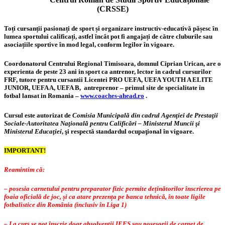
(CRSSE)
Toți cursanții pasionați de sport și organizare instructiv-educativă pășesc în
lumea sportului calificați, astfel încât pot fi angajați de către cluburile sau
asociațiile sportive în mod legal, conform legilor în vigoare.
Coordonatorul Centrului Regional Timisoara, domnul Ciprian Urican, are o
experienta de peste 23 ani in sport ca antrenor, lector in cadrul cursurilor
FRF, tutore pentru cursantii Licentei PRO UEFA, UEFA YOUTH A ELITE
JUNIOR, UEFA A, UEFA B, antreprenor – primul site de specialitate in
fotbal lansat in Romania –
www.coaches-ahead.ro
.
Cursul este autorizat de
Comisia Municipală din cadrul Agenţiei de Prestaţii
Sociale-Autoritatea Naţională pentru Calificări – Ministerul Muncii şi
Ministerul Educaţiei
, şi respectă standardul ocupaţional în vigoare.
IMPORTANT!
Reamintim că:
– posesia carnetului pentru preparator fizic permite deținătorilor înscrierea pe
foaia oficială de joc, și ca atare prezența pe banca tehnică, în toate ligile
fotbalistice din România (inclusiv în Liga 1)
– La curs se pot înscrie doar absolvenții IEFS sau posesorii de carnet de