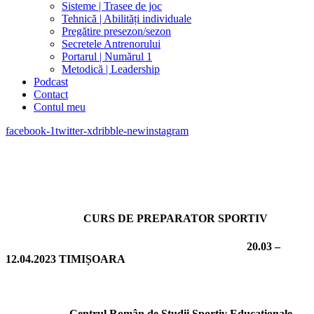
Sisteme | Trasee de joc
Tehnică | Abilități individuale
Pregătire presezon/sezon
Secretele Antrenorului
Portarul | Numărul 1
Metodică | Leadership
Podcast
Contact
Contul meu
facebook-1
twitter-x
dribble-new
instagram
CURS DE PREPARATOR SPORTIV
20.03 –
12.04.2023 TIMIȘOARA
Centrul Român de Studii Sportiv Educaționale