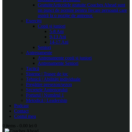
Gratuite
Articolele gratuite Coaches Ahead sunt
un punct de pornire pentru fiecare persoană care
aspiră la o poziție de antrenor.
Exerciții
Copii și juniori
5-8 Ani
9-13 Ani
14-17 Ani
Seniori
Antrenamente
Antrenamente copii și juniori
Antrenamente Seniori
Tactică
Sisteme | Trasee de joc
Tehnică | Abilități individuale
Pregătire presezon/sezon
Secretele Antrenorului
Portarul | Numărul 1
Metodică | Leadership
Podcast
Contact
Contul meu
0 items
-
0.00 lei
0