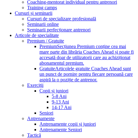
Coaching-mentorat individual pentru antrenori
Training camps
Cursuri și seminarii
Cursuri de specializare profesională
Seminarii online
Seminarii perfecționare antrenori
Articole de specialitate
Premium / Gratuite
Premium
Secțiunea Premium conține cea mai
mare parte din librăria Coaches Ahead și poate fi
accesată doar de utilizatorii care au achiziționat
abonamentul premium.
Gratuite
Articolele gratuite Coaches Ahead sunt
un punct de pornire pentru fiecare persoană care
aspiră la o poziție de antrenor.
Exerciții
Copii și juniori
5-8 Ani
9-13 Ani
14-17 Ani
Seniori
Antrenamente
Antrenamente copii și juniori
Antrenamente Seniori
Tactică