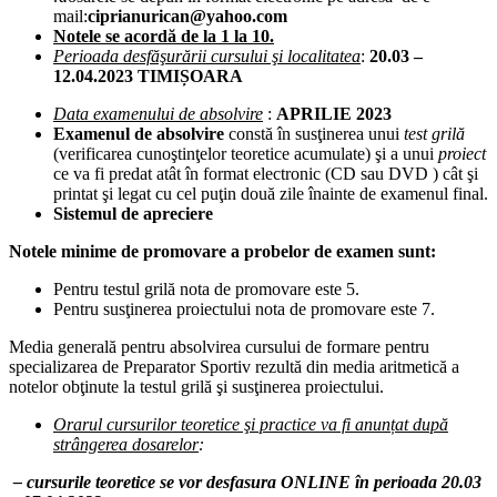
mail:
ciprianurican@yahoo.com
Notele se acordă de la 1 la 10.
Perioada desfăşurării cursului şi localitatea
:
20.03 –
12.04.2023
TIMIȘOARA
Data examenului de absolvire
:
APRILIE
2023
Examenul de absolvire
constă în susţinerea unui
test grilă
(verificarea cunoştinţelor teoretice acumulate) şi a unui
proiect
ce va fi predat atât în format electronic (CD sau DVD ) cât şi
printat şi legat cu cel puţin două zile înainte de examenul final.
Sistemul de apreciere
Notele minime de promovare a probelor de examen sunt:
Pentru testul grilă nota de promovare este 5.
Pentru susţinerea proiectului nota de promovare este 7.
Media generală pentru absolvirea cursului de formare pentru
specializarea de Preparator Sportiv rezultă din media aritmetică a
notelor obţinute la testul grilă şi susţinerea proiectului.
Orarul cursurilor teoretice şi practice va fi anunțat după
strângerea dosarelor
:
– cursurile teoretice se vor desfasura ONLINE în perioada 20.03