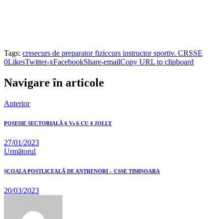
Tags:
crsse
curs de preparator fizic
curs instructor sportiv. CRSSE
0
Likes
Twitter-x
Facebook
Share-email
Copy URL to clipboard
Navigare în articole
Anterior
POSESIE SECTORIALĂ 6 Vs 6 CU 4 JOLLY
27/01/2023
Următorul
ȘCOALA POSTLICEALĂ DE ANTRENORI – CSSE TIMIȘOARA
20/03/2023