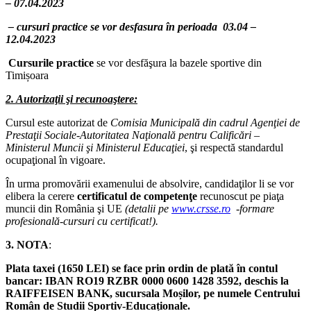
– 07.04.2023
– cursuri practice se vor desfasura în perioada 03.04 –
12.04.2023
Cursurile practice
se vor desfăşura la bazele sportive din
Timișoara
2. Autorizaţii şi recunoaştere:
Cursul este autorizat de
Comisia Municipală din cadrul Agenţiei de
Prestaţii Sociale-Autoritatea Naţională pentru Calificări –
Ministerul Muncii şi Ministerul Educaţiei
, şi respectă standardul
ocupaţional în vigoare.
În urma promovării examenului de absolvire, candidaţilor li se vor
elibera la cerere
certificatul de competenţe
recunoscut pe piaţa
muncii din România şi UE
(detalii pe
www.crsse.ro
-formare
profesională-cursuri cu certificat!).
3. NOTA
:
Plata taxei (1650 LEI) se face prin ordin de plată în contul
bancar
:
IBAN RO19 RZBR 0000 0600 1428 3592, deschis la
RAIFFEISEN BANK, sucursala Moșilor, pe numele Centrului
Român de Studii Sportiv-Educaționale.