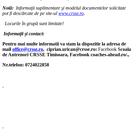
Notă:
Informaţii suplimentare şi modelul documentelor solicitate
pot fi descărcate de pe site-ul
www.crsse.ro
.
Locurile în grupă sunt limitate!
Informații și contact:
Pentru mai multe informatii va stam la dispozitie la adresa de
mail
office@crsse.ro
, ciprian.urican@crsse.ro:
Facebook
Scoala
de Antrenori CRSSE Timisoara, Facebook coaches-ahead.ro/.,
Nr.telefon: 0724022858