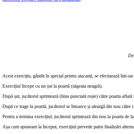
Desen creat util
Acest exercițiu, gândit în special pentru atacanți, se efectuează într-un
Exercițiul începe cu un șut la poartă (săgeata neagră).
După șut, jucătorul sprintează (linia punctată roșie) către poarta aflată 
După ce trage la poartă, jucătorul se întoarce și aleargă din nou către ce
Pentru a termina exercițiul, jucătorul sprintează din nou la poarta de la
Așa cum spuneam la început, exercițiul prevede patru finalizări alternate