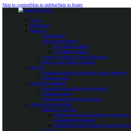
Skip to content
Skip to sidebar
Skip to footer
Acasă
Despre noi
Magazin
Abonamente
Cărți de specialitate
Cărți limba română
Cărți limba engleza
Licențe „Software Tactics Manager”
Planșe, folii Taktifol Football
Servicii
Coaching-mentorat individual pentru antrenori
Training camps
Cursuri și seminarii
Cursuri de specializare profesională
Seminarii online
Seminarii perfecționare antrenori
Articole de specialitate
Premium / Gratuite
Premium
Secțiunea Premium conține cea mai
abonamentul premium.
Gratuite
Articolele gratuite Coaches Ahead 
Exerciții