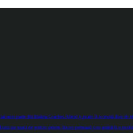
 mare parte din librăria Coaches Ahead și poate fi accesată doar de util
sunt un punct de pornire pentru fiecare persoană care aspiră la o poziți