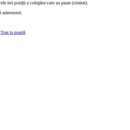
le trei poziții a colegilor care au pasat (centrat).
ă antrenorul.
c
Tras la poartă