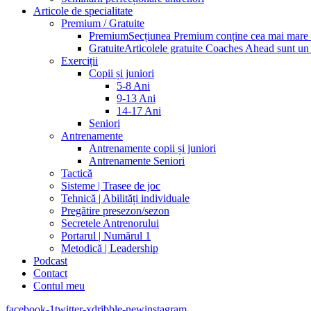
Articole de specialitate
Premium / Gratuite
Premium
Secțiunea Premium conține cea mai mare pa
Gratuite
Articolele gratuite Coaches Ahead sunt un p
Exerciții
Copii și juniori
5-8 Ani
9-13 Ani
14-17 Ani
Seniori
Antrenamente
Antrenamente copii și juniori
Antrenamente Seniori
Tactică
Sisteme | Trasee de joc
Tehnică | Abilități individuale
Pregătire presezon/sezon
Secretele Antrenorului
Portarul | Numărul 1
Metodică | Leadership
Podcast
Contact
Contul meu
facebook-1
twitter-x
dribble-new
instagram