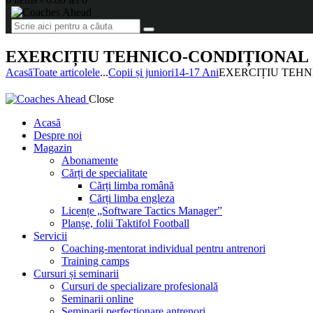
EXERCIȚIU TEHNICO-CONDIȚIONAL
Acasă
Toate articolele
...
Copii și juniori
14-17 Ani
EXERCIȚIU TEH
Close
Acasă
Despre noi
Magazin
Abonamente
Cărți de specialitate
Cărți limba română
Cărți limba engleza
Licențe „Software Tactics Manager”
Planșe, folii Taktifol Football
Servicii
Coaching-mentorat individual pentru antrenori
Training camps
Cursuri și seminarii
Cursuri de specializare profesională
Seminarii online
Seminarii perfecționare antrenori