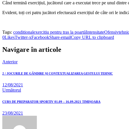
Când termină exercițiul, jucătorul care a executat trece pe unul dintre ce
Evident, toți cei patru jucători efectuează exercițiul de câte ori le indic
Tags:
conditional
exercitiu pentru tras la poartă
Intensitate
Ofensiv
tehni
0
Likes
Twitter-x
Facebook
Share-email
Copy URL to clipboard
Navigare în articole
Anterior
2 / JOCURILE DE GÂNDIRE ȘI CONTEXTUALIZAREA GESTULUI TEHNIC
12/08/2021
Următorul
CURS DE PREPARATOR SPORTIV 01.09 – 16.09.2021 TIMIȘOARA
23/08/2021