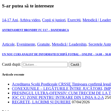
S-ar putea să te intereseze
14-17 Ani
,
Arhiva video
,
Copii și juniori
,
Exerciții
,
Metodică | Leader
ANTRENAMENT BRONDBY FC U17 – DANEMARCA
Articole
,
Evenimente
,
Gratuite
,
Metodică | Leadership
,
Secretele Antr
UN NOU CURS ANALIST DE INFORMAȚII ECHIPĂ FOTBAL – ONLINE – 14.08 – 30.08
Caută după:
Articole recente
Acreditarea Școlii Postliceale CRSSE Timișoara confirmă legalit
CONEXIUNILE – LEGĂTURILE ÎNTRE JUCĂTORI, IM
PRESINGUL ULTRA-OFENSIV: CUM TRECEM DE LA TE
JOC CU ZONE PENTRU INTRARE DIN LINIA A-2-A
25/
REGRETE, LACRIMI ȘI DURERE
07/04/2026