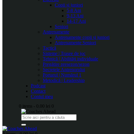
Copii și juniori
5-8 Ani
9-13 Ani
14-17 Ani
Seniori
Antrenamente
Antrenamente copii și juniori
Antrenamente Seniori
Tactică
Sisteme | Trasee de joc
Tehnică | Abilități individuale
Pregătire presezon/sezon
Secretele Antrenorului
Portarul | Numărul 1
Metodică | Leadership
Podcast
Contact
Contul meu
0 items
-
0.00 lei
0
0 items
-
0.00 lei
0