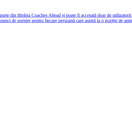
rte din librăria Coaches Ahead și poate fi accesată doar de utilizatori
unct de pornire pentru fiecare persoană care aspiră la o poziție de antr