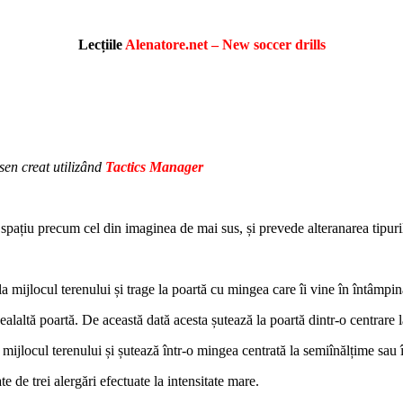
Lecțiile
Alenatore.net – New soccer drills
izând
Tactics Manager
 spațiu precum cel din imaginea de mai sus, și prevede alteranarea tipuril
la mijlocul terenului și trage la poartă cu mingea care îi vine în întâmpina
alaltă poartă. De această dată acesta șutează la poartă dintr-o centrare la 
 mijlocul terenului și șutează într-o mingea centrată la semiînălțime sau 
 de trei alergări efectuate la intensitate mare.