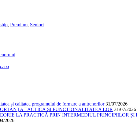
ship
,
Premium
,
Seniori
enorului
.2023
atea și calitatea programului de formare a antrenorilor
31/07/2026
PORTANȚA TACTICĂ ȘI FUNCȚIONALITATEA LOR
31/07/2026
ORIE LA PRACTICĂ PRIN INTERMEDIUL PRINCIPIILOR ȘI 
04/2026