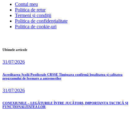
Contul meu
Politica de retur
Termeni și condiții
Politica de confidențialitate
Politica de cookie-uri
Ultimele articole
31/07/2026
Acreditarea Școlii Postliceale CRSSE Timișoara confirmă legalitatea și calitatea
programului de formare a antrenorilor
31/07/2026
CONEXIUNILE – LEGĂTURILE ÎNTRE JUCĂTORI, IMPORTANȚA TACTICĂ ȘI
FUNCȚIONALITATEA LOR