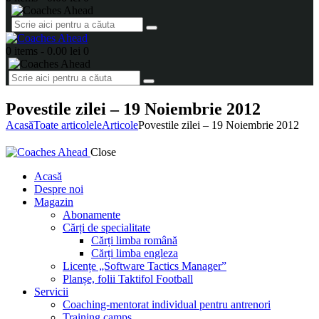
0 items
-
0.00 lei
0
Povestile zilei – 19 Noiembrie 2012
Acasă
Toate articolele
Articole
Povestile zilei – 19 Noiembrie 2012
Close
Acasă
Despre noi
Magazin
Abonamente
Cărți de specialitate
Cărți limba română
Cărți limba engleza
Licențe „Software Tactics Manager”
Planșe, folii Taktifol Football
Servicii
Coaching-mentorat individual pentru antrenori
Training camps