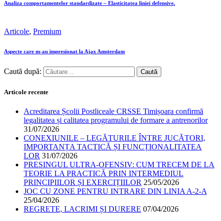
Analiza comportamentelor standardizate – Elasticitatea liniei defensive.
Articole
,
Premium
Aspecte care m-au impresionat la Ajax Amsterdam
Caută după:
Articole recente
Acreditarea Școlii Postliceale CRSSE Timișoara confirmă
legalitatea și calitatea programului de formare a antrenorilor
31/07/2026
CONEXIUNILE – LEGĂTURILE ÎNTRE JUCĂTORI,
IMPORTANȚA TACTICĂ ȘI FUNCȚIONALITATEA
LOR
31/07/2026
PRESINGUL ULTRA-OFENSIV: CUM TRECEM DE LA
TEORIE LA PRACTICĂ PRIN INTERMEDIUL
PRINCIPIILOR ȘI EXERCIȚIILOR
25/05/2026
JOC CU ZONE PENTRU INTRARE DIN LINIA A-2-A
25/04/2026
REGRETE, LACRIMI ȘI DURERE
07/04/2026