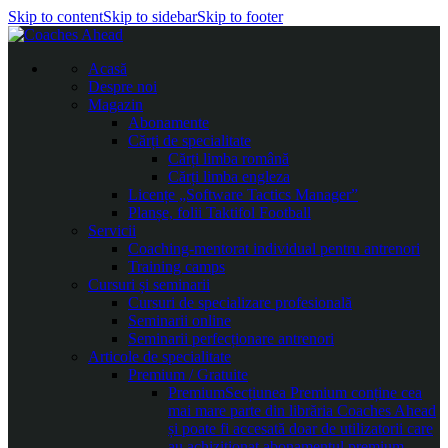
Skip to content
Skip to sidebar
Skip to footer
Acasă
Despre noi
Magazin
Abonamente
Cărți de specialitate
Cărți limba română
Cărți limba engleza
Licențe „Software Tactics Manager”
Planșe, folii Taktifol Football
Servicii
Coaching-mentorat individual pentru antrenori
Training camps
Cursuri și seminarii
Cursuri de specializare profesională
Seminarii online
Seminarii perfecționare antrenori
Articole de specialitate
Premium / Gratuite
Premium
Secțiunea Premium conține cea
mai mare parte din librăria Coaches Ahead
și poate fi accesată doar de utilizatorii care
au achiziționat abonamentul premium.