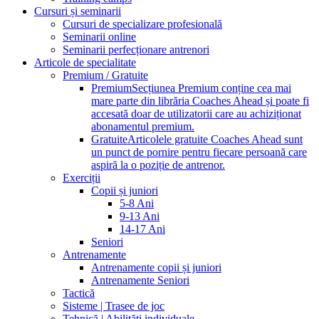
Cursuri și seminarii
Cursuri de specializare profesională
Seminarii online
Seminarii perfecționare antrenori
Articole de specialitate
Premium / Gratuite
Premium
Secțiunea Premium conține cea mai
mare parte din librăria Coaches Ahead și poate fi
accesată doar de utilizatorii care au achiziționat
abonamentul premium.
Gratuite
Articolele gratuite Coaches Ahead sunt
un punct de pornire pentru fiecare persoană care
aspiră la o poziție de antrenor.
Exerciții
Copii și juniori
5-8 Ani
9-13 Ani
14-17 Ani
Seniori
Antrenamente
Antrenamente copii și juniori
Antrenamente Seniori
Tactică
Sisteme | Trasee de joc
Tehnică | Abilități individuale