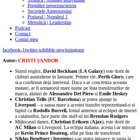
Pregătire presezon/sezon
Secretele Antrenorului
Portarul | Numărul 1
Metodică | Leadership
Podcast
Contact
Contul meu
facebook-1
twitter-x
dribble-new
instagram
Autor:
CRISTI ȘANDOR
Starul englez,
David Beckham
(
LA Galaxy
) este dorit de
cluburi australiene in Ianuarie. Printre ele,
Perth Glory,
care
si-a confirmat deja interesul. Daca s-ar concretiza aceasta
mutare, ar fi urmatorul mare nume pe lista transferurilor de
marca, alaturi de
Alessandro Del Piero
si
Emile Heskey
Christian Tello
(
FC Barcelona
) ar putea ajunge la
Liverpool
– o sansa mare a acestui transfer reprezentand-o si
faptul ca
Rodolfo Borrell,
fostul antrenor al echipei de tineret
a catalanilor, face parte din staff-ul lui
Brendan Rodgers
Mijlocasul danez,
Christian Eriksen
(
Ajax
), este dorit de
AC Milan
si Liverpool. La echipa italiana, acesta l-ar inlocui
pe
Kevin Prince Boateng,
aflat pe lista de transferuri
Niklas Bendtner
(
Juventus
) s-ar putea intoarce in iarna la