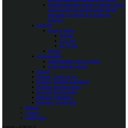
Gratuite
Articolele gratuite Coaches Ahead
sunt un punct de pornire pentru fiecare
persoană care aspiră la o poziție de
antrenor.
Exerciții
Copii și juniori
5-8 Ani
9-13 Ani
14-17 Ani
Seniori
Antrenamente
Antrenamente copii și juniori
Antrenamente Seniori
Tactică
Sisteme | Trasee de joc
Tehnică | Abilități individuale
Pregătire presezon/sezon
Secretele Antrenorului
Portarul | Numărul 1
Metodică | Leadership
Podcast
Contact
Contul meu
0 items
-
0.00 lei
0