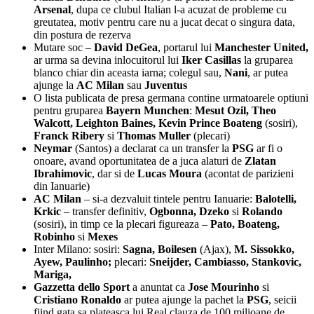
Arsenal
, dupa ce clubul Italian l-a acuzat de probleme cu
greutatea, motiv pentru care nu a jucat decat o singura data,
din postura de rezerva
Mutare soc –
David DeGea
, portarul lui
Manchester United,
ar urma sa devina inlocuitorul lui
Iker Casillas
la gruparea
blanco chiar din aceasta iarna; colegul sau,
Nani
, ar putea
ajunge la
AC Milan
sau
Juventus
O lista publicata de presa germana contine urmatoarele optiuni
pentru gruparea
Bayern Munchen
:
Mesut Ozil, Theo
Walcott, Leighton Baines, Kevin Prince Boateng
(sosiri),
Franck Ribery
si
Thomas Muller
(plecari)
Neymar
(Santos) a declarat ca un transfer la
PSG
ar fi o
onoare, avand oportunitatea de a juca alaturi de
Zlatan
Ibrahimovic
, dar si de
Lucas Moura
(acontat de parizieni
din Ianuarie)
AC Milan
– si-a dezvaluit tintele pentru Ianuarie:
Balotelli,
Krkic
– transfer definitiv,
Ogbonna, Dzeko
si
Rolando
(sosiri), in timp ce la plecari figureaza –
Pato, Boateng,
Robinho
si
Mexes
Inter Milano: sosiri:
Sagna, Boilesen
(Ajax),
M. Sissokko,
Ayew, Paulinho;
plecari:
Sneijder, Cambiasso, Stankovic,
Mariga,
Gazzetta dello Sport
a anuntat ca
Jose Mourinho
si
Cristiano Ronaldo
ar putea ajunge la pachet la
PSG
, seicii
fiind gata sa plateasca lui Real clauza de 100 milioane de