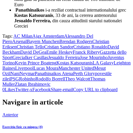
Euro
Panathinaikos
i-a reziliat contractual internationalului grec
Kostas Katsouranis
, 33 de ani, la cererea antrenorului
Jesualdo Ferreira,
din cauza atitudinii starului nationalei
Greciei
Tags:
AC Milan
Ajax Amsterdam
Alessandro Del
Piero
Arsenal
Bayern Munchen
Brendan Rodgers
Christian
Eriksen
Christian Tello
Cristian Sandor
Cristiano Ronaldo
David
Beckham
David DeGea
Emile Heskey
Franck Ribery
Gazzetta dello
Sport
Grecia
Iker Casillas
Jesualdo Ferreira
Jose Mourinho
Juventus
Torino
Kevin Prince Boateng
Kostas Katsouranis
LA Galaxy
Leighton
Baines
Liverpool
Lucas Moura
Manchester United
Mesut
Ozil
Nani
Neymar
Panathinaikos Atena
Perth Glory
povestile
zilei
PSG
Robinho
Rodolfo Borrell
Theo Walcott
Thomas
Muller
Zlatan Ibrahimovic
0
Likes
Twitter-x
Facebook
Share-email
Copy URL to clipboard
Navigare în articole
Anterior
Exercitiu fizic cu mingea (4)