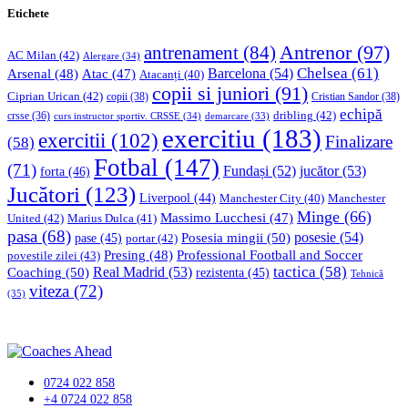
Etichete
Antrenor
(97)
antrenament
(84)
AC Milan
(42)
Alergare
(34)
Chelsea
(61)
Barcelona
(54)
Arsenal
(48)
Atac
(47)
Atacanți
(40)
copii si juniori
(91)
Ciprian Urican
(42)
copii
(38)
Cristian Sandor
(38)
echipă
dribling
(42)
crsse
(36)
curs instructor sportiv. CRSSE
(34)
demarcare
(33)
exercitiu
(183)
exercitii
(102)
Finalizare
(58)
Fotbal
(147)
(71)
Fundași
(52)
jucător
(53)
forta
(46)
Jucători
(123)
Liverpool
(44)
Manchester
Manchester City
(40)
Minge
(66)
Massimo Lucchesi
(47)
United
(42)
Marius Dulca
(41)
pasa
(68)
Posesia mingii
(50)
posesie
(54)
pase
(45)
portar
(42)
Professional Football and Soccer
Presing
(48)
povestile zilei
(43)
tactica
(58)
Coaching
(50)
Real Madrid
(53)
rezistenta
(45)
Tehnică
viteza
(72)
(35)
0724 022 858
+4 0724 022 858