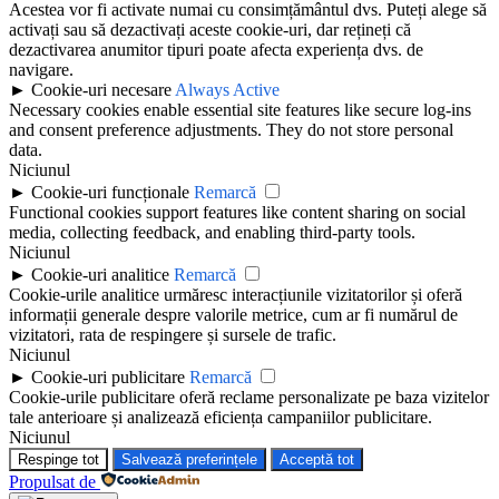
Acestea vor fi activate numai cu consimțământul dvs. Puteți alege să
activați sau să dezactivați aceste cookie-uri, dar rețineți că
dezactivarea anumitor tipuri poate afecta experiența dvs. de
navigare.
►
Cookie-uri necesare
Always Active
Necessary cookies enable essential site features like secure log-ins
and consent preference adjustments. They do not store personal
data.
Niciunul
►
Cookie-uri funcționale
Remarcă
Functional cookies support features like content sharing on social
media, collecting feedback, and enabling third-party tools.
Niciunul
►
Cookie-uri analitice
Remarcă
Cookie-urile analitice urmăresc interacțiunile vizitatorilor și oferă
informații generale despre valorile metrice, cum ar fi numărul de
vizitatori, rata de respingere și sursele de trafic.
Niciunul
►
Cookie-uri publicitare
Remarcă
Cookie-urile publicitare oferă reclame personalizate pe baza vizitelor
tale anterioare și analizează eficiența campaniilor publicitare.
Niciunul
Respinge tot
Salvează preferințele
Acceptă tot
Propulsat de