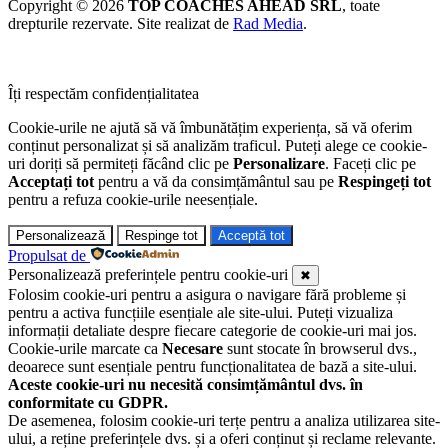
Copyright © 2026
TOP COACHES AHEAD SRL
, toate
drepturile rezervate. Site realizat de
Rad Media
.
Îți respectăm confidențialitatea
Cookie-urile ne ajută să vă îmbunătățim experiența, să vă oferim
conținut personalizat și să analizăm traficul. Puteți alege ce cookie-
uri doriți să permiteți făcând clic pe
Personalizare
. Faceți clic pe
Acceptați tot
pentru a vă da consimțământul sau pe
Respingeți tot
pentru a refuza cookie-urile neesențiale.
Personalizează
Respinge tot
Acceptă tot
Propulsat de
Personalizează preferințele pentru cookie-uri
✖
Folosim cookie-uri pentru a asigura o navigare fără probleme și
pentru a activa funcțiile esențiale ale site-ului. Puteți vizualiza
informații detaliate despre fiecare categorie de cookie-uri mai jos.
Cookie-urile marcate ca
Necesare
sunt stocate în browserul dvs.,
deoarece sunt esențiale pentru funcționalitatea de bază a site-ului.
Aceste cookie-uri nu necesită consimțământul dvs. în
conformitate cu GDPR.
De asemenea, folosim cookie-uri terțe pentru a analiza utilizarea site-
ului, a reține preferințele dvs. și a oferi conținut și reclame relevante.