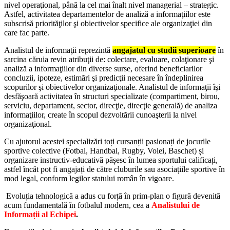
nivel operaţional, până la cel mai înalt nivel managerial – strategic.
Astfel, activitatea departamentelor de analiză a informaţiilor este
subscrisă priorităţilor şi obiectivelor specifice ale organizaţiei din
care fac parte.
Analistul de informaţii reprezintă
angajatul cu studii superioare
în
sarcina căruia revin atribuţii de: colectare, evaluare, colaţionare şi
analiză a informaţiilor din diverse surse, oferind beneficiarilor
concluzii, ipoteze, estimări şi predicţii necesare în îndeplinirea
scopurilor şi obiectivelor organizaţionale. Analistul de informaţii îşi
desfăşoară activitatea în structuri specializate (compartiment, birou,
serviciu, departament, sector, direcţie, direcţie generală) de analiza
informaţiilor, create în scopul dezvoltării cunoaşterii la nivel
organizaţional.
Cu ajutorul acestei specializări toți cursanții pasionați de jocurile
sportive colective (Fotbal, Handbal, Rugby, Volei, Baschet) și
organizare instructiv-educativă pășesc în lumea sportului calificați,
astfel încât pot fi angajați de către cluburile sau asociațiile sportive în
mod legal, conform legilor statului român în vigoare.
Evoluția tehnologică a adus cu forță în prim-plan o figură devenită
acum fundamentală în fotbalul modern, cea a
Analistului de
Informații al Echipei
.