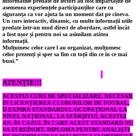
informatiile predate de lectori au fost împărtășite de
asemenea experiențele participanților care cu
siguranța ca vor ajuta la un moment dat pe cineva.
Un curs interactiv, dinamic, cu multe informații utile
predate intr-un mod direct de abordare, astfel încât
a fost ușor și pentru noi sa asimilam atâtea
informații.
Mulțumesc celor care l au organizat, mulțumesc
celor prezenți și sper sa fim cu toții din ce in ce mai
buni.”
ATENȚIE!!!
ACESTUI CURS DE SPECIALIZARE, NECESAR
ÎN LICENȚIEREA CLUBURILOR DE FOTBAL,
ÎI EXPIRĂ STANDARDUL OCUPAȚIONAL LA
NIVEL NAȚIONAL, LA SFÂRȘITUL ACESTUI
AN. ÎN CAZUL ÎN CARE ACEST STANDARD NU
VA FI REÎNOIT, DIPLOMA PENTRU ANALIȘTI