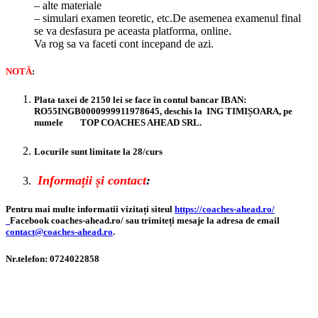
– alte materiale
– simulari examen teoretic, etc.De asemenea examenul final
se va desfasura pe aceasta platforma, online.
Va rog sa va faceti cont incepand de azi.
NOTĂ
:
Plata taxei de 2150 lei se face în contul bancar IBAN:
RO55INGB0000999911978645, deschis la ING TIMIȘOARA, pe
numele TOP COACHES AHEAD SRL.
Locurile sunt limitate la 28/curs
Informații și contact
:
Pentru mai multe informatii vizitați siteul
https://coaches-ahead.ro/
Facebook coaches-ahead.ro/ sau trimiteți mesaje la adresa de email
contact@coaches-ahead.ro
.
Nr.telefon: 0724022858