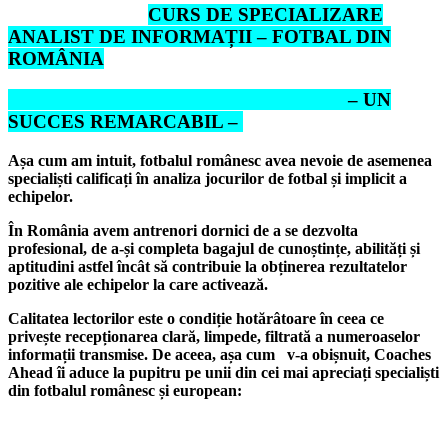
CURS DE SPECIALIZARE
ANALIST DE INFORMAȚII – FOTBAL DIN
ROMÂNIA
– UN
SUCCES REMARCABIL –
Așa cum am intuit, fotbalul românesc avea nevoie de asemenea
specialiști calificați în analiza jocurilor de fotbal și implicit a
echipelor.
În România avem antrenori dornici de a se dezvolta
profesional, de a-și completa bagajul de cunoștințe, abilități și
aptitudini astfel încât să contribuie la obținerea rezultatelor
pozitive ale echipelor la care activează.
Calitatea lectorilor este o condiție hotărâtoare în ceea ce
privește recepționarea clară, limpede, filtrată a numeroaselor
informații transmise. De aceea, așa cum v-a obișnuit, Coaches
Ahead îi aduce la pupitru pe unii din cei mai apreciați specialiști
din fotbalul românesc și european: