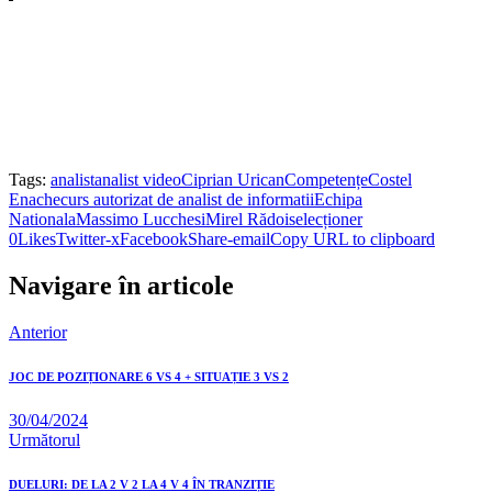
Tags:
analist
analist video
Ciprian Urican
Competențe
Costel
Enache
curs autorizat de analist de informatii
Echipa
Nationala
Massimo Lucchesi
Mirel Rădoi
selecționer
0
Likes
Twitter-x
Facebook
Share-email
Copy URL to clipboard
Navigare în articole
Anterior
JOC DE POZIȚIONARE 6 VS 4 + SITUAȚIE 3 VS 2
30/04/2024
Următorul
DUELURI: DE LA 2 V 2 LA 4 V 4 ÎN TRANZIȚIE