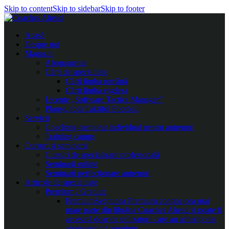
Skip to content
Skip to sidebar
Skip to footer
Acasă
Despre noi
Magazin
Abonamente
Cărți de specialitate
Cărți limba română
Cărți limba engleza
Licențe „Software Tactics Manager”
Planșe, folii Taktifol Football
Servicii
Coaching-mentorat individual pentru antrenori
Training camps
Cursuri și seminarii
Cursuri de specializare profesională
Seminarii online
Seminarii perfecționare antrenori
Articole de specialitate
Premium / Gratuite
Premium
Secțiunea Premium conține cea mai
mare parte din librăria Coaches Ahead și poate fi
accesată doar de utilizatorii care au achiziționat
abonamentul premium.