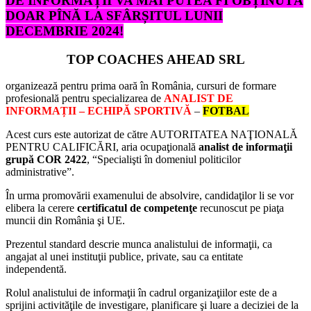
DE INFORMAȚII VA MAI PUTEA FI OBȚINUTĂ
DOAR PÎNĂ LA SFÂRȘITUL LUNII
DECEMBRIE 2024!
TOP COACHES AHEAD SRL
organizează pentru prima oară în România, cursuri de formare
profesională pentru specializarea de
ANALIST DE
INFORMAȚII – ECHIPĂ SPORTIVĂ
–
FOTBAL
Acest curs este autorizat de către AUTORITATEA NAŢIONALĂ
PENTRU CALIFICĂRI, aria ocupaţională
analist de informaţii
grupă COR 2422
, “Specialişti în domeniul politicilor
administrative”.
În urma promovării examenului de absolvire, candidaţilor li se vor
elibera la cerere
certificatul de competenţe
recunoscut pe piaţa
muncii din România şi UE.
Prezentul standard descrie munca analistului de informaţii, ca
angajat al unei instituţii publice, private, sau ca entitate
independentă.
Rolul analistului de informaţii în cadrul organizaţiilor este de a
sprijini activităţile de investigare, planificare şi luare a deciziei de la