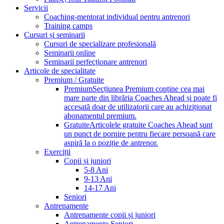
Servicii
Coaching-mentorat individual pentru antrenori
Training camps
Cursuri și seminarii
Cursuri de specializare profesională
Seminarii online
Seminarii perfecționare antrenori
Articole de specialitate
Premium / Gratuite
Premium
Secțiunea Premium conține cea mai
mare parte din librăria Coaches Ahead și poate fi
accesată doar de utilizatorii care au achiziționat
abonamentul premium.
Gratuite
Articolele gratuite Coaches Ahead sunt
un punct de pornire pentru fiecare persoană care
aspiră la o poziție de antrenor.
Exerciții
Copii și juniori
5-8 Ani
9-13 Ani
14-17 Ani
Seniori
Antrenamente
Antrenamente copii și juniori
Antrenamente Seniori