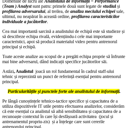
Domeniile de lucru ale
Analistului de informații
=
Performance
(
Team ) Analyst
sunt patru: primele două sunt legate de
studiul
și
profilarea adversarului
, al treilea, de
analiza meciului echipei
sale,
ultimul, nu neapărat în această ordine,
profilarea caracteristicilor
individuale a jucătorilor
.
Cea mai importantă sarcină a analistului de echipă este să studieze și
să descifreze echipa rivală, evidențiindu-i cele mai importante
caracteristici, apoi să producă materialul video pentru antrenorul
principal și echipă.
Toate aceste analize au scopul de a pregăti echipa proprie să înfrunte
mai bine adversarul, dând indicații specifice jucătorilor săi.
Astăzi
, Analistul
joacă un rol fundamental în cadrul staff-ului
tehnic și reprezintă un punct de referință esențial pentru antrenorul
principal.
Particularitățile și punctele forte ale analistului de informații
.
Pe lângă cunoștințele tehnico-tactice specifice și capacitatea de a
utiliza dispozitivele IT utile pentru efectuarea analizelor, considerăm
că este esențial ca analistul să aibă sensibilitatea și capacitatea de a
recunoaște contextul în care își desfășoară activitatea (jocul și
antrenamentul propriu-zis) și a înțelege care sunt cererile
antrenorului principal.