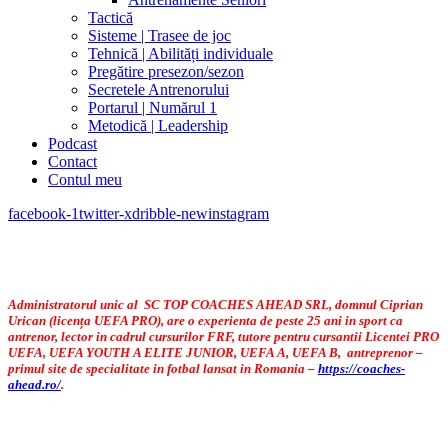
Tactică
Sisteme | Trasee de joc
Tehnică | Abilități individuale
Pregătire presezon/sezon
Secretele Antrenorului
Portarul | Numărul 1
Metodică | Leadership
Podcast
Contact
Contul meu
facebook-1
twitter-x
dribble-new
instagram
Administratorul unic al SC TOP COACHES AHEAD SRL, domnul Ciprian
Urican (licența UEFA PRO), are o experienta de peste 25 ani in sport ca
antrenor, lector in cadrul cursurilor FRF, tutore pentru cursantii Licentei PRO
UEFA, UEFA YOUTH A ELITE JUNIOR, UEFA A, UEFA B, antreprenor –
primul site de specialitate in fotbal lansat in Romania –
https://coaches-
ahead.ro/
.