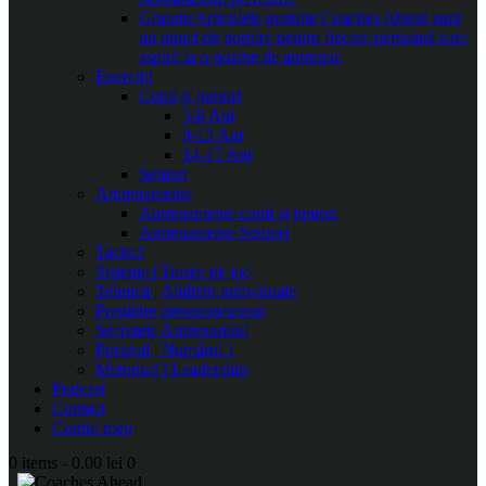
Gratuite
Articolele gratuite Coaches Ahead sunt
un punct de pornire pentru fiecare persoană care
aspiră la o poziție de antrenor.
Exerciții
Copii și juniori
5-8 Ani
9-13 Ani
14-17 Ani
Seniori
Antrenamente
Antrenamente copii și juniori
Antrenamente Seniori
Tactică
Sisteme | Trasee de joc
Tehnică | Abilități individuale
Pregătire presezon/sezon
Secretele Antrenorului
Portarul | Numărul 1
Metodică | Leadership
Podcast
Contact
Contul meu
0 items
-
0.00 lei
0