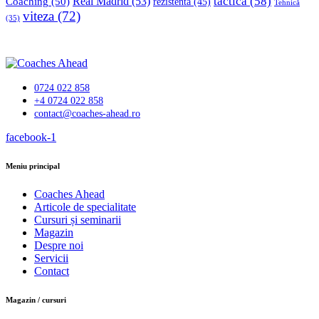
tactica
(58)
Coaching
(50)
Real Madrid
(53)
rezistenta
(45)
Tehnică
viteza
(72)
(35)
0724 022 858
+4 0724 022 858
contact@coaches-ahead.ro
facebook-1
Meniu principal
Coaches Ahead
Articole de specialitate
Cursuri și seminarii
Magazin
Despre noi
Servicii
Contact
Magazin / cursuri