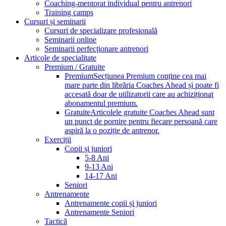
Coaching-mentorat individual pentru antrenori
Training camps
Cursuri și seminarii
Cursuri de specializare profesională
Seminarii online
Seminarii perfecționare antrenori
Articole de specialitate
Premium / Gratuite
Premium
Secțiunea Premium conține cea mai
mare parte din librăria Coaches Ahead și poate fi
accesată doar de utilizatorii care au achiziționat
abonamentul premium.
Gratuite
Articolele gratuite Coaches Ahead sunt
un punct de pornire pentru fiecare persoană care
aspiră la o poziție de antrenor.
Exerciții
Copii și juniori
5-8 Ani
9-13 Ani
14-17 Ani
Seniori
Antrenamente
Antrenamente copii și juniori
Antrenamente Seniori
Tactică