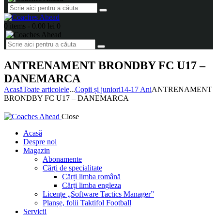
0 items
-
0.00 lei
0
ANTRENAMENT BRONDBY FC U17 –
DANEMARCA
Acasă
Toate articolele
...
Copii și juniori
14-17 Ani
ANTRENAMENT
BRONDBY FC U17 – DANEMARCA
Close
Acasă
Despre noi
Magazin
Abonamente
Cărți de specialitate
Cărți limba română
Cărți limba engleza
Licențe „Software Tactics Manager”
Planșe, folii Taktifol Football
Servicii