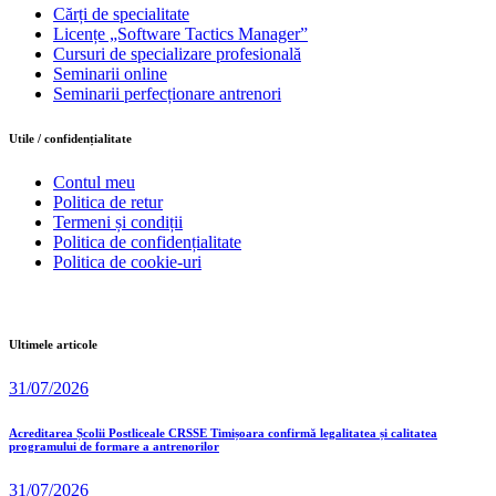
Cărți de specialitate
Licențe „Software Tactics Manager”
Cursuri de specializare profesională
Seminarii online
Seminarii perfecționare antrenori
Utile / confidențialitate
Contul meu
Politica de retur
Termeni și condiții
Politica de confidențialitate
Politica de cookie-uri
Ultimele articole
31/07/2026
Acreditarea Școlii Postliceale CRSSE Timișoara confirmă legalitatea și calitatea
programului de formare a antrenorilor
31/07/2026