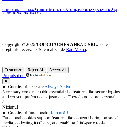
CONEXIUNILE – LEGĂTURILE ÎNTRE JUCĂTORI, IMPORTANȚA TACTICĂ ȘI
FUNCȚIONALITATEA LOR
Copyright © 2026
TOP COACHES AHEAD SRL
, toate
drepturile rezervate. Site realizat de
Rad Media
.
Customize
Reject All
Accept All
Propulsat de
✖
►
Cookie-uri necesare
Always Active
Necessary cookies enable essential site features like secure log-ins
and consent preference adjustments. They do not store personal
data.
Niciunul
►
Cookie-uri funcționale
Remarcă
Functional cookies support features like content sharing on social
media, collecting feedback, and enabling third-party tools.