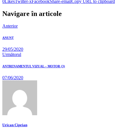
0
Likes
Twitter-x
Facebook
Share-email
Copy URL to clipboard
Navigare în articole
Anterior
ANUNȚ
29/05/2020
Următorul
ANTRENAMENTUL VIZUAL – MOTOR (3)
07/06/2020
Urican Ciprian