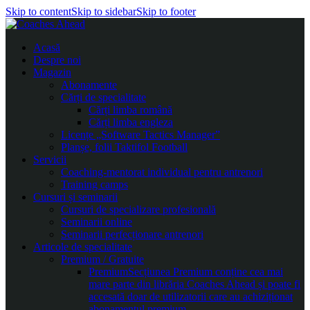
Skip to content
Skip to sidebar
Skip to footer
Acasă
Despre noi
Magazin
Abonamente
Cărți de specialitate
Cărți limba română
Cărți limba engleza
Licențe „Software Tactics Manager”
Planșe, folii Taktifol Football
Servicii
Coaching-mentorat individual pentru antrenori
Training camps
Cursuri și seminarii
Cursuri de specializare profesională
Seminarii online
Seminarii perfecționare antrenori
Articole de specialitate
Premium / Gratuite
Premium
Secțiunea Premium conține cea mai
mare parte din librăria Coaches Ahead și poate fi
accesată doar de utilizatorii care au achiziționat
abonamentul premium.