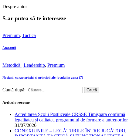
Despre autor
S-ar putea să te intereseze
Premium
,
Tactică
Atacantii
Metodică | Leadership
,
Premium
Notiuni, caracteristici si principii ale jocului in zona (7)
Caută după:
Articole recente
Acreditarea Școlii Postliceale CRSSE Timișoara confirmă
legalitatea și calitatea programului de formare a antrenorilor
31/07/2026
CONEXIUNILE – LEGĂTURILE ÎNTRE JUCĂTORI,