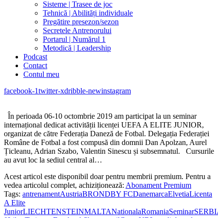
Sisteme | Trasee de joc
Tehnică | Abilități individuale
Pregătire presezon/sezon
Secretele Antrenorului
Portarul | Numărul 1
Metodică | Leadership
Podcast
Contact
Contul meu
facebook-1
twitter-x
dribble-new
instagram
În perioada 06-10 octombrie 2019 am participat la un seminar
internațional dedicat activității licenței UEFA A ELITE JUNIOR,
organizat de către Federația Daneză de Fotbal. Delegația Federației
Române de Fotbal a fost compusă din domnii Dan Apolzan, Aurel
Țicleanu, Adrian Szabo, Valentin Sinescu și subsemnatul. Cursurile
au avut loc la sediul central al…
Acest articol este disponibil doar pentru membrii premium. Pentru a
vedea articolul complet, achiziționează:
Abonament Premium
Tags:
antrenament
Austria
BRONDBY FC
Danemarca
Elvetia
Licenta
A Elite
Junior
LIECHTENSTEIN
MALTA
Nationala
Romania
Seminar
SERBI