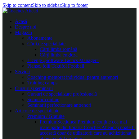
Skip to content
Skip to sidebar
Skip to footer
Acasă
Despre noi
Magazin
Abonamente
Cărți de specialitate
Cărți limba română
Cărți limba engleza
Licențe „Software Tactics Manager”
Planșe, folii Taktifol Football
Servicii
Coaching-mentorat individual pentru antrenori
Training camps
Cursuri și seminarii
Cursuri de specializare profesională
Seminarii online
Seminarii perfecționare antrenori
Articole de specialitate
Premium / Gratuite
Premium
Secțiunea Premium conține cea mai
mare parte din librăria Coaches Ahead și poate fi
accesată doar de utilizatorii care au achiziționat
abonamentul premium.