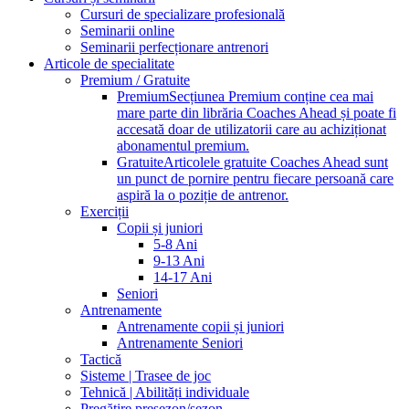
Cursuri de specializare profesională
Seminarii online
Seminarii perfecționare antrenori
Articole de specialitate
Premium / Gratuite
Premium
Secțiunea Premium conține cea mai
mare parte din librăria Coaches Ahead și poate fi
accesată doar de utilizatorii care au achiziționat
abonamentul premium.
Gratuite
Articolele gratuite Coaches Ahead sunt
un punct de pornire pentru fiecare persoană care
aspiră la o poziție de antrenor.
Exerciții
Copii și juniori
5-8 Ani
9-13 Ani
14-17 Ani
Seniori
Antrenamente
Antrenamente copii și juniori
Antrenamente Seniori
Tactică
Sisteme | Trasee de joc
Tehnică | Abilități individuale
Pregătire presezon/sezon