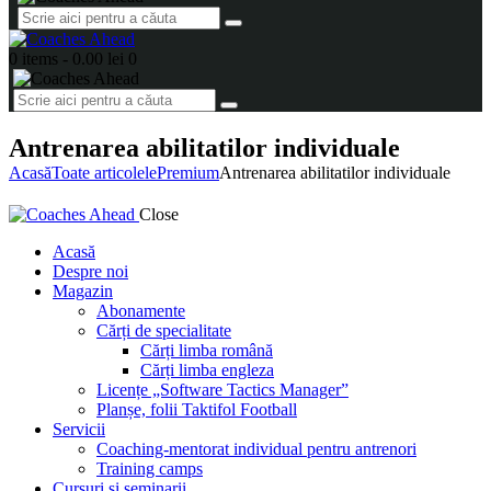
0 items
-
0.00 lei
0
Antrenarea abilitatilor individuale
Acasă
Toate articolele
Premium
Antrenarea abilitatilor individuale
Close
Acasă
Despre noi
Magazin
Abonamente
Cărți de specialitate
Cărți limba română
Cărți limba engleza
Licențe „Software Tactics Manager”
Planșe, folii Taktifol Football
Servicii
Coaching-mentorat individual pentru antrenori
Training camps
Cursuri și seminarii