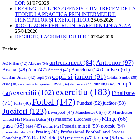
LOR
31/07/2026
PRESINGUL ULTRA-OFENSIV: CUM TRECEM DE LA
TEORIE LA PRACTICĂ PRIN INTERMEDIUL
PRINCIPIILOR ȘI EXERCIȚIILOR
25/05/2026
JOC CU ZONE PENTRU INTRARE DIN LINIA A-2-A
25/04/2026
REGRETE, LACRIMI ȘI DURERE
07/04/2026
Etichete
Antrenor
(97)
antrenament
(84)
AC Milan
(42)
Alergare
(34)
Chelsea
(61)
Barcelona
(54)
Arsenal
(48)
Atac
(47)
Atacanți
(40)
copii si juniori
(91)
Ciprian Urican
(42)
copii
(38)
Cristian Sandor
(38)
echipă
dribling
(42)
crsse
(36)
curs instructor sportiv. CRSSE
(34)
demarcare
(33)
exercitiu
(183)
exercitii
(102)
Finalizare
(58)
Fotbal
(147)
(71)
Fundași
(52)
jucător
(53)
forta
(46)
Jucători
(123)
Liverpool
(44)
Manchester
Manchester City
(40)
Minge
(66)
Massimo Lucchesi
(47)
United
(42)
Marius Dulca
(41)
pasa
(68)
Posesia mingii
(50)
posesie
(54)
pase
(45)
portar
(42)
Professional Football and Soccer
Presing
(48)
povestile zilei
(43)
tactica
(58)
Coaching
(50)
Real Madrid
(53)
rezistenta
(45)
Tehnică