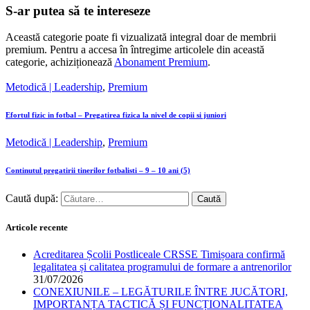
S-ar putea să te intereseze
Această categorie poate fi vizualizată integral doar de membrii
premium. Pentru a accesa în întregime articolele din această
categorie, achiziționează
Abonament Premium
.
Metodică | Leadership
,
Premium
Efortul fizic in fotbal – Pregatirea fizica la nivel de copii si juniori
Metodică | Leadership
,
Premium
Continutul pregatirii tinerilor fotbalisti – 9 – 10 ani (5)
Caută după:
Articole recente
Acreditarea Școlii Postliceale CRSSE Timișoara confirmă
legalitatea și calitatea programului de formare a antrenorilor
31/07/2026
CONEXIUNILE – LEGĂTURILE ÎNTRE JUCĂTORI,
IMPORTANȚA TACTICĂ ȘI FUNCȚIONALITATEA