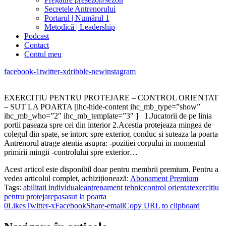
Secretele Antrenorului
Portarul | Numărul 1
Metodică | Leadership
Podcast
Contact
Contul meu
facebook-1
twitter-x
dribble-new
instagram
EXERCITIU PENTRU PROTEJARE – CONTROL ORIENTAT
– SUT LA POARTA [ihc-hide-content ihc_mb_type=”show”
ihc_mb_who=”2″ ihc_mb_template=”3″ ] 1.Jucatorii de pe linia
portii paseaza spre cei din interior 2.Acestia protejeaza mingea de
colegul din spate, se intorc spre exterior, conduc si suteaza la poarta
Antrenorul atrage atentia asupra: -pozitiei corpului in momentul
primirii mingii -controlului spre exterior…
Acest articol este disponibil doar pentru membrii premium. Pentru a
vedea articolul complet, achiziționează:
Abonament Premium
Tags:
abilitati individuale
antrenament tehnic
control orientat
exercitiu
pentru protejare
pasa
sut la poarta
0
Likes
Twitter-x
Facebook
Share-email
Copy URL to clipboard