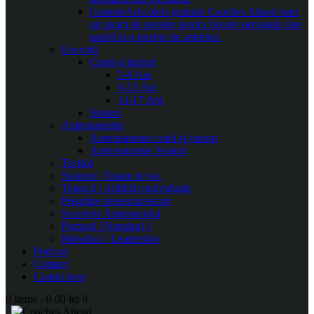
Gratuite
Articolele gratuite Coaches Ahead sunt
un punct de pornire pentru fiecare persoană care
aspiră la o poziție de antrenor.
Exerciții
Copii și juniori
5-8 Ani
9-13 Ani
14-17 Ani
Seniori
Antrenamente
Antrenamente copii și juniori
Antrenamente Seniori
Tactică
Sisteme | Trasee de joc
Tehnică | Abilități individuale
Pregătire presezon/sezon
Secretele Antrenorului
Portarul | Numărul 1
Metodică | Leadership
Podcast
Contact
Contul meu
0 items
-
0.00 lei
0