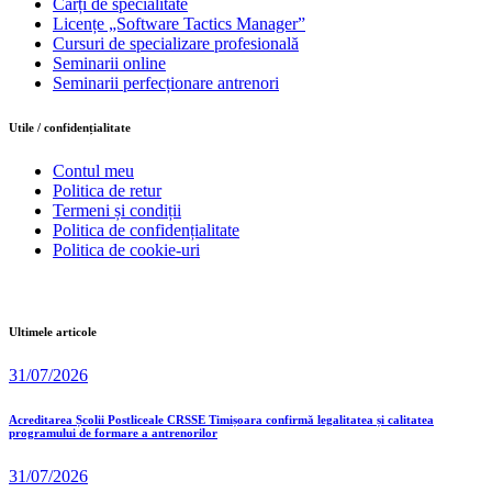
Cărți de specialitate
Licențe „Software Tactics Manager”
Cursuri de specializare profesională
Seminarii online
Seminarii perfecționare antrenori
Utile / confidențialitate
Contul meu
Politica de retur
Termeni și condiții
Politica de confidențialitate
Politica de cookie-uri
Ultimele articole
31/07/2026
Acreditarea Școlii Postliceale CRSSE Timișoara confirmă legalitatea și calitatea
programului de formare a antrenorilor
31/07/2026