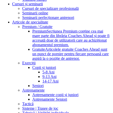
Cursuri și seminarii
Cursuri de specializare profesională
Seminarii online
Seminarii perfecționare antrenori
Articole de specialitate
Premium / Gratuite
Premium
Secțiunea Premium conține cea mai
mare parte din librăria Coaches Ahead și poate fi
accesată doar de utilizatorii care au achiziționat
abonamentul premium.
Gratuite
Articolele gratuite Coaches Ahead sunt
un punct de pornire pentru fiecare persoană care
aspiră la o poziție de antrenor.
Exerciții
Copii și juniori
5-8 Ani
9-13 Ani
14-17 Ani
Seniori
Antrenamente
Antrenamente copii și juniori
Antrenamente Seniori
Tactică
Sisteme | Trasee de joc
Tehnică | Abilități individuale