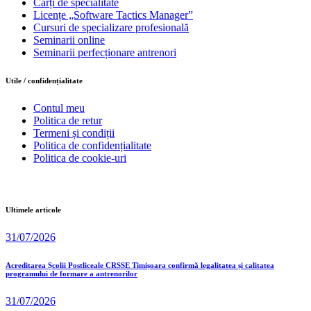
Cărți de specialitate
Licențe „Software Tactics Manager”
Cursuri de specializare profesională
Seminarii online
Seminarii perfecționare antrenori
Utile / confidențialitate
Contul meu
Politica de retur
Termeni și condiții
Politica de confidențialitate
Politica de cookie-uri
Ultimele articole
31/07/2026
Acreditarea Școlii Postliceale CRSSE Timișoara confirmă legalitatea și calitatea
programului de formare a antrenorilor
31/07/2026