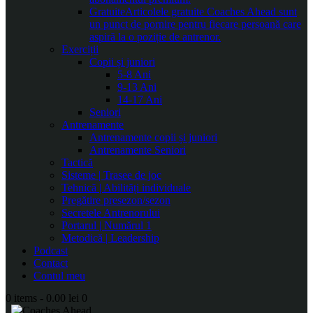
Gratuite
Articolele gratuite Coaches Ahead sunt
un punct de pornire pentru fiecare persoană care
aspiră la o poziție de antrenor.
Exerciții
Copii și juniori
5-8 Ani
9-13 Ani
14-17 Ani
Seniori
Antrenamente
Antrenamente copii și juniori
Antrenamente Seniori
Tactică
Sisteme | Trasee de joc
Tehnică | Abilități individuale
Pregătire presezon/sezon
Secretele Antrenorului
Portarul | Numărul 1
Metodică | Leadership
Podcast
Contact
Contul meu
0 items
-
0.00 lei
0