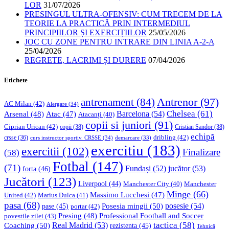
LOR
31/07/2026
PRESINGUL ULTRA-OFENSIV: CUM TRECEM DE LA
TEORIE LA PRACTICĂ PRIN INTERMEDIUL
PRINCIPIILOR ȘI EXERCIȚIILOR
25/05/2026
JOC CU ZONE PENTRU INTRARE DIN LINIA A-2-A
25/04/2026
REGRETE, LACRIMI ȘI DURERE
07/04/2026
Etichete
Antrenor
(97)
antrenament
(84)
AC Milan
(42)
Alergare
(34)
Chelsea
(61)
Barcelona
(54)
Arsenal
(48)
Atac
(47)
Atacanți
(40)
copii si juniori
(91)
Ciprian Urican
(42)
copii
(38)
Cristian Sandor
(38)
echipă
dribling
(42)
crsse
(36)
curs instructor sportiv. CRSSE
(34)
demarcare
(33)
exercitiu
(183)
exercitii
(102)
Finalizare
(58)
Fotbal
(147)
(71)
Fundași
(52)
jucător
(53)
forta
(46)
Jucători
(123)
Liverpool
(44)
Manchester
Manchester City
(40)
Minge
(66)
Massimo Lucchesi
(47)
United
(42)
Marius Dulca
(41)
pasa
(68)
Posesia mingii
(50)
posesie
(54)
pase
(45)
portar
(42)
Professional Football and Soccer
Presing
(48)
povestile zilei
(43)
tactica
(58)
Coaching
(50)
Real Madrid
(53)
rezistenta
(45)
Tehnică