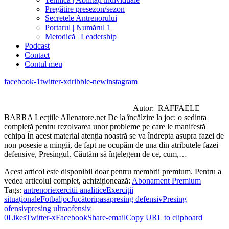
Pregătire presezon/sezon
Secretele Antrenorului
Portarul | Numărul 1
Metodică | Leadership
Podcast
Contact
Contul meu
facebook-1
twitter-x
dribble-new
instagram
Autor: RAFFAELE
BARRA Lecțiile Allenatore.net De la încălzire la joc: o ședința
completă pentru rezolvarea unor probleme pe care le manifestă
echipa În acest material atenția noastră se va îndrepta asupra fazei de
non posesie a mingii, de fapt ne ocupăm de una din atributele fazei
defensive, Presingul. Căutăm să înțelegem de ce, cum,…
Acest articol este disponibil doar pentru membrii premium. Pentru a
vedea articolul complet, achiziționează:
Abonament Premium
Tags:
antrenori
exercitii analitice
Exerciții
situaționale
Fotbal
joc
Jucători
pasa
presing defensiv
Presing
ofensiv
presing ultraofensiv
0
Likes
Twitter-x
Facebook
Share-email
Copy URL to clipboard