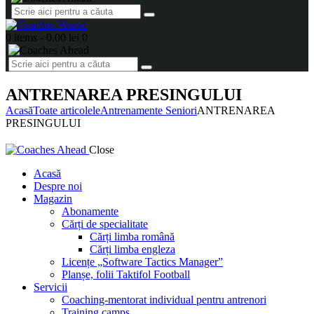
0 items
-
0.00 lei
0
ANTRENAREA PRESINGULUI
Acasă
Toate articolele
Antrenamente Seniori
ANTRENAREA
PRESINGULUI
Close
Acasă
Despre noi
Magazin
Abonamente
Cărți de specialitate
Cărți limba română
Cărți limba engleza
Licențe „Software Tactics Manager”
Planșe, folii Taktifol Football
Servicii
Coaching-mentorat individual pentru antrenori
Training camps