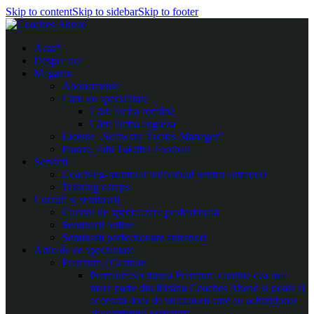
Skip to content
Skip to sidebar
Skip to footer
Acasă
Despre noi
Magazin
Abonamente
Cărți de specialitate
Cărți limba română
Cărți limba engleza
Licențe „Software Tactics Manager”
Planșe, folii Taktifol Football
Servicii
Coaching-mentorat individual pentru antrenori
Training camps
Cursuri și seminarii
Cursuri de specializare profesională
Seminarii online
Seminarii perfecționare antrenori
Articole de specialitate
Premium / Gratuite
Premium
Secțiunea Premium conține cea mai
mare parte din librăria Coaches Ahead și poate fi
accesată doar de utilizatorii care au achiziționat
abonamentul premium.