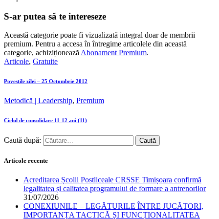
S-ar putea să te intereseze
Această categorie poate fi vizualizată integral doar de membrii
premium. Pentru a accesa în întregime articolele din această
categorie, achiziționează
Abonament Premium
.
Articole
,
Gratuite
Povestile zilei – 25 Octombrie 2012
Metodică | Leadership
,
Premium
Ciclul de consolidare 11-12 ani (11)
Caută după:
Articole recente
Acreditarea Școlii Postliceale CRSSE Timișoara confirmă
legalitatea și calitatea programului de formare a antrenorilor
31/07/2026
CONEXIUNILE – LEGĂTURILE ÎNTRE JUCĂTORI,
IMPORTANȚA TACTICĂ ȘI FUNCȚIONALITATEA