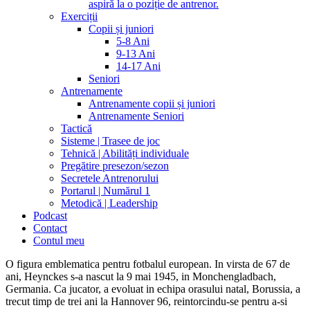
aspiră la o poziție de antrenor.
Exerciții
Copii și juniori
5-8 Ani
9-13 Ani
14-17 Ani
Seniori
Antrenamente
Antrenamente copii și juniori
Antrenamente Seniori
Tactică
Sisteme | Trasee de joc
Tehnică | Abilități individuale
Pregătire presezon/sezon
Secretele Antrenorului
Portarul | Numărul 1
Metodică | Leadership
Podcast
Contact
Contul meu
O figura emblematica pentru fotbalul european. In virsta de 67 de
ani, Heynckes s-a nascut la 9 mai 1945, in Monchengladbach,
Germania. Ca jucator, a evoluat in echipa orasului natal, Borussia, a
trecut timp de trei ani la Hannover 96, reintorcindu-se pentru a-si