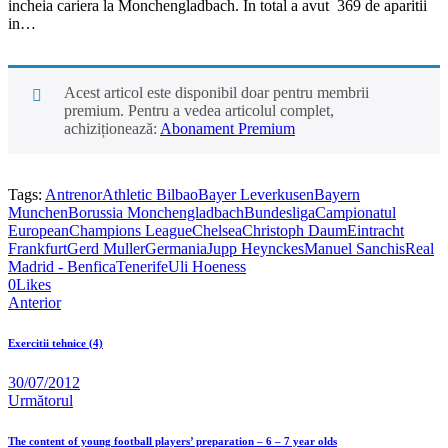
incheia cariera la Monchengladbach. In total a avut 369 de aparitii
in…
Acest articol este disponibil doar pentru membrii
premium. Pentru a vedea articolul complet,
achiziționează:
Abonament Premium
Tags:
Antrenor
Athletic Bilbao
Bayer Leverkusen
Bayern
Munchen
Borussia Monchengladbach
Bundesliga
Campionatul
European
Champions League
Chelsea
Christoph Daum
Eintracht
Frankfurt
Gerd Muller
Germania
Jupp Heynckes
Manuel Sanchis
Real
Madrid - Benfica
Tenerife
Uli Hoeness
0
Likes
Anterior
Exercitii tehnice (4)
30/07/2012
Următorul
The content of young football players’ preparation – 6 – 7 year olds