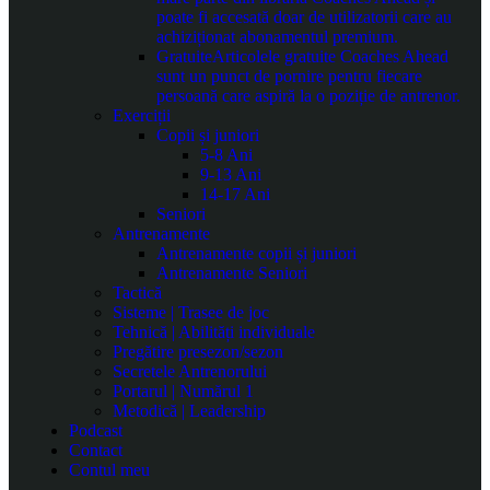
poate fi accesată doar de utilizatorii care au
achiziționat abonamentul premium.
Gratuite
Articolele gratuite Coaches Ahead
sunt un punct de pornire pentru fiecare
persoană care aspiră la o poziție de antrenor.
Exerciții
Copii și juniori
5-8 Ani
9-13 Ani
14-17 Ani
Seniori
Antrenamente
Antrenamente copii și juniori
Antrenamente Seniori
Tactică
Sisteme | Trasee de joc
Tehnică | Abilități individuale
Pregătire presezon/sezon
Secretele Antrenorului
Portarul | Numărul 1
Metodică | Leadership
Podcast
Contact
Contul meu