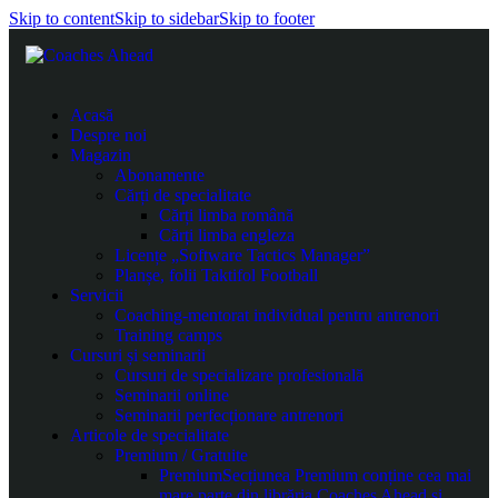
Skip to content
Skip to sidebar
Skip to footer
Acasă
Despre noi
Magazin
Abonamente
Cărți de specialitate
Cărți limba română
Cărți limba engleza
Licențe „Software Tactics Manager”
Planșe, folii Taktifol Football
Servicii
Coaching-mentorat individual pentru antrenori
Training camps
Cursuri și seminarii
Cursuri de specializare profesională
Seminarii online
Seminarii perfecționare antrenori
Articole de specialitate
Premium / Gratuite
Premium
Secțiunea Premium conține cea mai
mare parte din librăria Coaches Ahead și