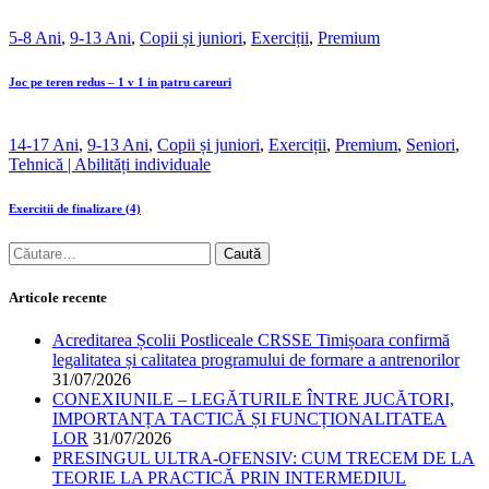
5-8 Ani
,
9-13 Ani
,
Copii și juniori
,
Exerciții
,
Premium
Joc pe teren redus – 1 v 1 in patru careuri
14-17 Ani
,
9-13 Ani
,
Copii și juniori
,
Exerciții
,
Premium
,
Seniori
,
Tehnică | Abilități individuale
Exercitii de finalizare (4)
Articole recente
Acreditarea Școlii Postliceale CRSSE Timișoara confirmă
legalitatea și calitatea programului de formare a antrenorilor
31/07/2026
CONEXIUNILE – LEGĂTURILE ÎNTRE JUCĂTORI,
IMPORTANȚA TACTICĂ ȘI FUNCȚIONALITATEA
LOR
31/07/2026
PRESINGUL ULTRA-OFENSIV: CUM TRECEM DE LA
TEORIE LA PRACTICĂ PRIN INTERMEDIUL