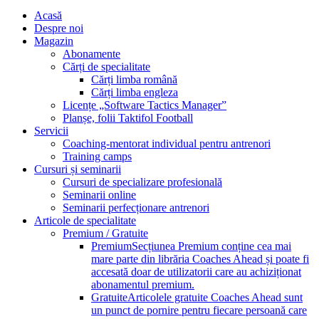
Acasă
Despre noi
Magazin
Abonamente
Cărți de specialitate
Cărți limba română
Cărți limba engleza
Licențe „Software Tactics Manager”
Planșe, folii Taktifol Football
Servicii
Coaching-mentorat individual pentru antrenori
Training camps
Cursuri și seminarii
Cursuri de specializare profesională
Seminarii online
Seminarii perfecționare antrenori
Articole de specialitate
Premium / Gratuite
Premium
Secțiunea Premium conține cea mai
mare parte din librăria Coaches Ahead și poate fi
accesată doar de utilizatorii care au achiziționat
abonamentul premium.
Gratuite
Articolele gratuite Coaches Ahead sunt
un punct de pornire pentru fiecare persoană care