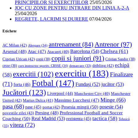
PRINCIPIILOR ȘI EXERCIȚIILOR
25/05/2026
JOC CU ZONE PENTRU INTRARE DIN LINIA A-2-A
25/04/2026
REGRETE, LACRIMI ȘI DURERE
07/04/2026
Etichete
Antrenor
(97)
antrenament
(84)
AC Milan
(42)
Alergare
(34)
Chelsea
(61)
Barcelona
(54)
Arsenal
(48)
Atac
(47)
Atacanți
(40)
copii si juniori
(91)
Ciprian Urican
(42)
copii
(38)
Cristian Sandor
(38)
echipă
dribling
(42)
crsse
(36)
curs instructor sportiv. CRSSE
(34)
demarcare
(33)
exercitiu
(183)
exercitii
(102)
Finalizare
(58)
Fotbal
(147)
(71)
Fundași
(52)
jucător
(53)
forta
(46)
Jucători
(123)
Liverpool
(44)
Manchester
Manchester City
(40)
Minge
(66)
Massimo Lucchesi
(47)
United
(42)
Marius Dulca
(41)
pasa
(68)
Posesia mingii
(50)
posesie
(54)
pase
(45)
portar
(42)
Professional Football and Soccer
Presing
(48)
povestile zilei
(43)
tactica
(58)
Coaching
(50)
Real Madrid
(53)
rezistenta
(45)
Tehnică
viteza
(72)
(35)