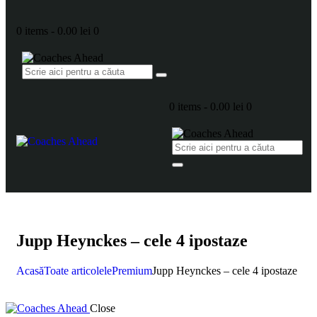
0 items
-
0.00 lei
0
0 items
-
0.00 lei
0
Jupp Heynckes – cele 4 ipostaze
Acasă
Toate articolele
Premium
Jupp Heynckes – cele 4 ipostaze
Close