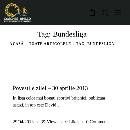
0
Tag: Bundesliga
ACASĂ
TOATE ARTICOLELE
TAG: BUNDESLIGA
ARTICOLE
PREMIUM
Povestile zilei – 30 aprilie 2013
In lista celor mai bogati sportivi britanici, publicata
astazi, in top este David…
29/04/2013
39
Views
0
Likes
0
Comments