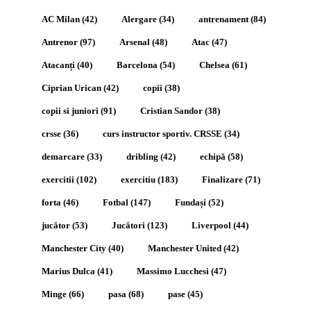
AC Milan
(42)
Alergare
(34)
antrenament
(84)
Antrenor
(97)
Arsenal
(48)
Atac
(47)
Atacanți
(40)
Barcelona
(54)
Chelsea
(61)
Ciprian Urican
(42)
copii
(38)
copii si juniori
(91)
Cristian Sandor
(38)
crsse
(36)
curs instructor sportiv. CRSSE
(34)
demarcare
(33)
dribling
(42)
echipă
(58)
exercitii
(102)
exercitiu
(183)
Finalizare
(71)
forta
(46)
Fotbal
(147)
Fundași
(52)
jucător
(53)
Jucători
(123)
Liverpool
(44)
Manchester City
(40)
Manchester United
(42)
Marius Dulca
(41)
Massimo Lucchesi
(47)
Minge
(66)
pasa
(68)
pase
(45)