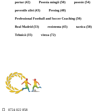
portar
(42)
Posesia mingii
(50)
posesie
(54)
povestile zilei
(43)
Presing
(48)
Professional Football and Soccer Coaching
(50)
Real Madrid
(53)
rezistenta
(45)
tactica
(58)
Tehnică
(35)
viteza
(72)
0724 022 858