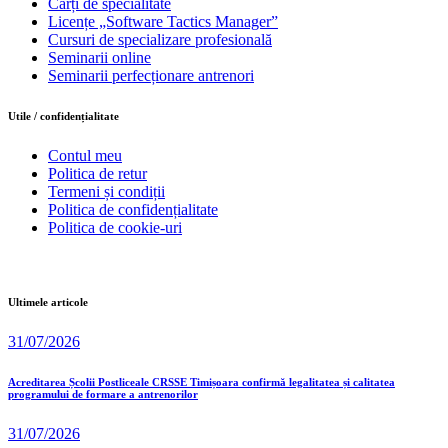
Cărți de specialitate
Licențe „Software Tactics Manager”
Cursuri de specializare profesională
Seminarii online
Seminarii perfecționare antrenori
Utile / confidențialitate
Contul meu
Politica de retur
Termeni și condiții
Politica de confidențialitate
Politica de cookie-uri
Ultimele articole
31/07/2026
Acreditarea Școlii Postliceale CRSSE Timișoara confirmă legalitatea și calitatea
programului de formare a antrenorilor
31/07/2026