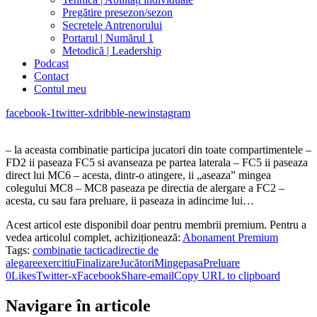
Pregătire presezon/sezon
Secretele Antrenorului
Portarul | Numărul 1
Metodică | Leadership
Podcast
Contact
Contul meu
facebook-1
twitter-x
dribble-new
instagram
– la aceasta combinatie participa jucatori din toate compartimentele –
FD2 ii paseaza FC5 si avanseaza pe partea laterala – FC5 ii paseaza
direct lui MC6 – acesta, dintr-o atingere, ii „aseaza” mingea
colegului MC8 – MC8 paseaza pe directia de alergare a FC2 –
acesta, cu sau fara preluare, ii paseaza in adincime lui…
Acest articol este disponibil doar pentru membrii premium. Pentru a
vedea articolul complet, achiziționează:
Abonament Premium
Tags:
combinatie tactica
directie de
alegare
exercitiu
Finalizare
Jucători
Minge
pasa
Preluare
0
Likes
Twitter-x
Facebook
Share-email
Copy URL to clipboard
Navigare în articole