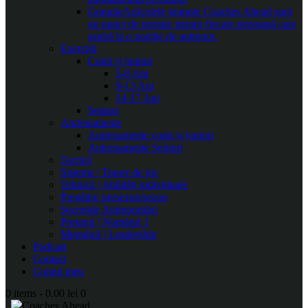
Gratuite
Articolele gratuite Coaches Ahead sunt
un punct de pornire pentru fiecare persoană care
aspiră la o poziție de antrenor.
Exerciții
Copii și juniori
5-8 Ani
9-13 Ani
14-17 Ani
Seniori
Antrenamente
Antrenamente copii și juniori
Antrenamente Seniori
Tactică
Sisteme | Trasee de joc
Tehnică | Abilități individuale
Pregătire presezon/sezon
Secretele Antrenorului
Portarul | Numărul 1
Metodică | Leadership
Podcast
Contact
Contul meu
0 items
-
0.00 lei
0