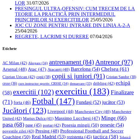
LOR
31/07/2026
PRESINGUL ULTRA-OFENSIV: CUM TRECEM DE LA
TEORIE LA PRACTICĂ PRIN INTERMEDIUL
PRINCIPIILOR ȘI EXERCIȚIILOR
25/05/2026
JOC CU ZONE PENTRU INTRARE DIN LINIA A-2-A
25/04/2026
REGRETE, LACRIMI ȘI DURERE
07/04/2026
Etichete
Antrenor
(97)
antrenament
(84)
AC Milan
(42)
Alergare
(34)
Chelsea
(61)
Barcelona
(54)
Arsenal
(48)
Atac
(47)
Atacanți
(40)
copii si juniori
(91)
Ciprian Urican
(42)
copii
(38)
Cristian Sandor
(38)
echipă
dribling
(42)
crsse
(36)
curs instructor sportiv. CRSSE
(34)
demarcare
(33)
exercitiu
(183)
exercitii
(102)
Finalizare
(58)
Fotbal
(147)
(71)
Fundași
(52)
jucător
(53)
forta
(46)
Jucători
(123)
Liverpool
(44)
Manchester
Manchester City
(40)
Minge
(66)
Massimo Lucchesi
(47)
United
(42)
Marius Dulca
(41)
pasa
(68)
Posesia mingii
(50)
posesie
(54)
pase
(45)
portar
(42)
Professional Football and Soccer
Presing
(48)
povestile zilei
(43)
tactica
(58)
Coaching
(50)
Real Madrid
(53)
rezistenta
(45)
Tehnică