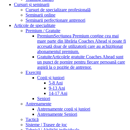
Cursuri și seminarii
Cursuri de specializare profesională
Seminarii online
Seminarii perfecționare antrenori
Articole de specialitate
Premium / Gratuite
Premium
Secțiunea Premium conține cea mai
mare parte din librăria Coaches Ahead și poate fi
accesată doar de utilizatorii care au achiziționat
abonamentul premium.
Gratuite
Articolele gratuite Coaches Ahead sunt
un punct de pornire pentru fiecare persoană care
aspiră la o poziție de antrenor.
Exerciții
Copii și juniori
5-8 Ani
9-13 Ani
14-17 Ani
Seniori
Antrenamente
Antrenamente copii și juniori
Antrenamente Seniori
Tactică
Sisteme | Trasee de joc
Tehnică | Abilități individuale