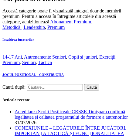
Această categorie poate fi vizualizată integral doar de membrii
premium. Pentru a accesa în întregime articolele din această
categorie, achiziționează
Abonament Premium
.
Metodică | Leadership
,
Premium
Incalzirea jucatorilor
14-17 Ani
,
Antrenamente Seniori
,
Copii și juniori
,
Exerciții
,
Premium
,
Seniori
,
Tactică
JOCUL POZITIONAL – CONSTRUCȚIA
Caută după:
Articole recente
Acreditarea Școlii Postliceale CRSSE Timișoara confirmă
legalitatea și calitatea programului de formare a antrenorilor
31/07/2026
CONEXIUNILE – LEGĂTURILE ÎNTRE JUCĂTORI,
IMPORTANȚA TACTICĂ ȘI FUNCȚIONALITATEA