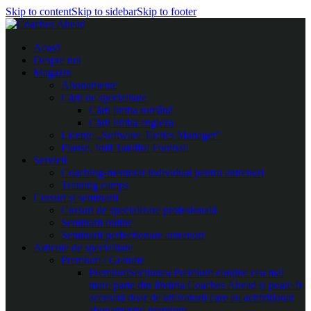
Skip to content
Skip to sidebar
Skip to footer
Acasă
Despre noi
Magazin
Abonamente
Cărți de specialitate
Cărți limba română
Cărți limba engleza
Licențe „Software Tactics Manager”
Planșe, folii Taktifol Football
Servicii
Coaching-mentorat individual pentru antrenori
Training camps
Cursuri și seminarii
Cursuri de specializare profesională
Seminarii online
Seminarii perfecționare antrenori
Articole de specialitate
Premium / Gratuite
Premium
Secțiunea Premium conține cea mai
mare parte din librăria Coaches Ahead și poate fi
accesată doar de utilizatorii care au achiziționat
abonamentul premium.