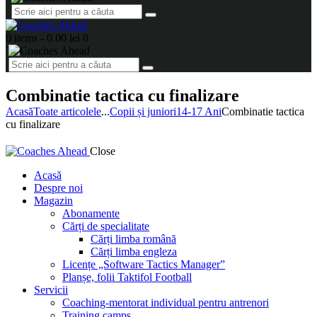
0 items
-
0.00 lei
0
Combinatie tactica cu finalizare
Acasă
Toate articolele
...
Copii și juniori
14-17 Ani
Combinatie tactica
cu finalizare
Close
Acasă
Despre noi
Magazin
Abonamente
Cărți de specialitate
Cărți limba română
Cărți limba engleza
Licențe „Software Tactics Manager”
Planșe, folii Taktifol Football
Servicii
Coaching-mentorat individual pentru antrenori
Training camps