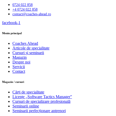
0724 022 858
+4 0724 022 858
contact@coaches-ahead.ro
facebook-1
Meniu principal
Coaches Ahead
Articole de specialitate
Cursuri și seminarii
Magazin
Despre noi
Servicii
Contact
Magazin / cursuri
Cărți de specialitate
Licențe „Software Tactics Manager”
Cursuri de specializare profesională
Seminarii online
Seminarii perfecționare antrenori