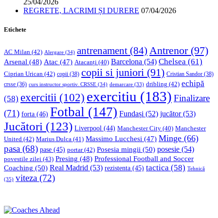
25/04/2026
REGRETE, LACRIMI ȘI DURERE
07/04/2026
Etichete
Antrenor
(97)
antrenament
(84)
AC Milan
(42)
Alergare
(34)
Chelsea
(61)
Barcelona
(54)
Arsenal
(48)
Atac
(47)
Atacanți
(40)
copii si juniori
(91)
Ciprian Urican
(42)
copii
(38)
Cristian Sandor
(38)
echipă
dribling
(42)
crsse
(36)
curs instructor sportiv. CRSSE
(34)
demarcare
(33)
exercitiu
(183)
exercitii
(102)
Finalizare
(58)
Fotbal
(147)
(71)
Fundași
(52)
jucător
(53)
forta
(46)
Jucători
(123)
Liverpool
(44)
Manchester
Manchester City
(40)
Minge
(66)
Massimo Lucchesi
(47)
United
(42)
Marius Dulca
(41)
pasa
(68)
Posesia mingii
(50)
posesie
(54)
pase
(45)
portar
(42)
Professional Football and Soccer
Presing
(48)
povestile zilei
(43)
tactica
(58)
Coaching
(50)
Real Madrid
(53)
rezistenta
(45)
Tehnică
viteza
(72)
(35)