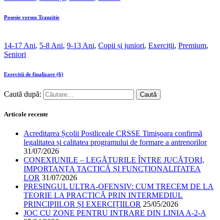
Posesie versus Tranzitie
14-17 Ani
,
5-8 Ani
,
9-13 Ani
,
Copii și juniori
,
Exerciții
,
Premium
,
Seniori
Exercitii de finalizare (6)
Caută după:
Articole recente
Acreditarea Școlii Postliceale CRSSE Timișoara confirmă
legalitatea și calitatea programului de formare a antrenorilor
31/07/2026
CONEXIUNILE – LEGĂTURILE ÎNTRE JUCĂTORI,
IMPORTANȚA TACTICĂ ȘI FUNCȚIONALITATEA
LOR
31/07/2026
PRESINGUL ULTRA-OFENSIV: CUM TRECEM DE LA
TEORIE LA PRACTICĂ PRIN INTERMEDIUL
PRINCIPIILOR ȘI EXERCIȚIILOR
25/05/2026
JOC CU ZONE PENTRU INTRARE DIN LINIA A-2-A