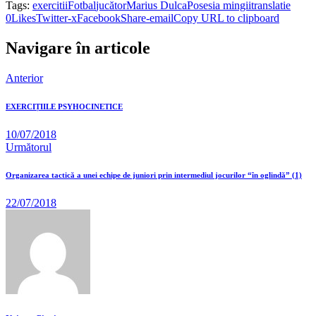
Tags:
exercitii
Fotbal
jucător
Marius Dulca
Posesia mingii
translatie
0
Likes
Twitter-x
Facebook
Share-email
Copy URL to clipboard
Navigare în articole
Anterior
EXERCIȚIILE PSYHOCINETICE
10/07/2018
Următorul
Organizarea tactică a unei echipe de juniori prin intermediul jocurilor “în oglindă” (1)
22/07/2018