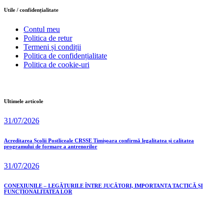
Utile / confidențialitate
Contul meu
Politica de retur
Termeni și condiții
Politica de confidențialitate
Politica de cookie-uri
Ultimele articole
31/07/2026
Acreditarea Școlii Postliceale CRSSE Timișoara confirmă legalitatea și calitatea
programului de formare a antrenorilor
31/07/2026
CONEXIUNILE – LEGĂTURILE ÎNTRE JUCĂTORI, IMPORTANȚA TACTICĂ ȘI
FUNCȚIONALITATEA LOR