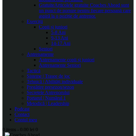
Gratuite
Articolele gratuite Coaches Ahead sunt
un punct de pornire pentru fiecare persoană care
aspiră la o poziție de antrenor.
Exerciții
Copii și juniori
5-8 Ani
9-13 Ani
14-17 Ani
Seniori
Antrenamente
Antrenamente copii și juniori
Antrenamente Seniori
Tactică
Sisteme | Trasee de joc
Tehnică | Abilități individuale
Pregătire presezon/sezon
Secretele Antrenorului
Portarul | Numărul 1
Metodică | Leadership
Podcast
Contact
Contul meu
0 items
-
0.00 lei
0