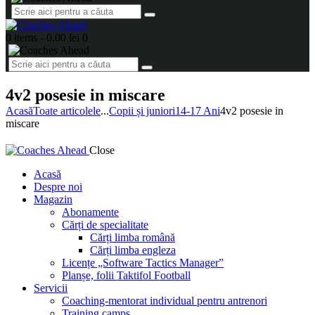
0 items
-
0.00 lei
0
4v2 posesie in miscare
Acasă
Toate articolele
...
Copii și juniori
14-17 Ani
4v2 posesie in
miscare
Close
Acasă
Despre noi
Magazin
Abonamente
Cărți de specialitate
Cărți limba română
Cărți limba engleza
Licențe „Software Tactics Manager”
Planșe, folii Taktifol Football
Servicii
Coaching-mentorat individual pentru antrenori
Training camps