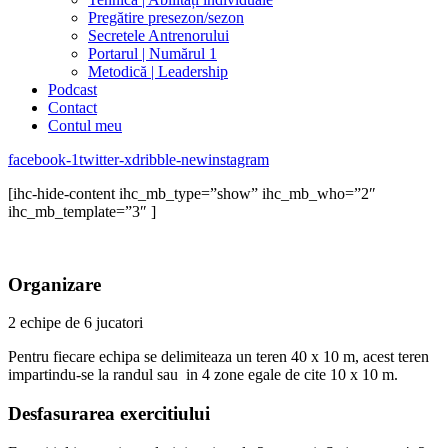
Pregătire presezon/sezon
Secretele Antrenorului
Portarul | Numărul 1
Metodică | Leadership
Podcast
Contact
Contul meu
facebook-1
twitter-x
dribble-new
instagram
[ihc-hide-content ihc_mb_type=”show” ihc_mb_who=”2″
ihc_mb_template=”3″ ]
Organizare
2 echipe de 6 jucatori
Pentru fiecare echipa se delimiteaza un teren 40 x 10 m, acest teren
impartindu-se la randul sau in 4 zone egale de cite 10 x 10 m.
Desfasurarea exercitiului