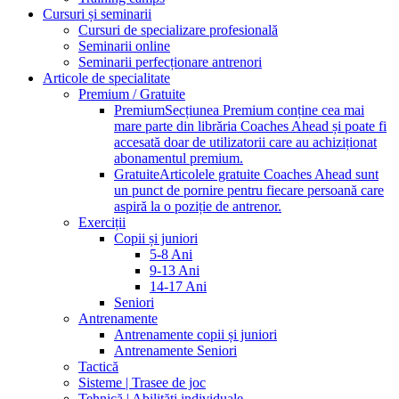
Cursuri și seminarii
Cursuri de specializare profesională
Seminarii online
Seminarii perfecționare antrenori
Articole de specialitate
Premium / Gratuite
Premium
Secțiunea Premium conține cea mai
mare parte din librăria Coaches Ahead și poate fi
accesată doar de utilizatorii care au achiziționat
abonamentul premium.
Gratuite
Articolele gratuite Coaches Ahead sunt
un punct de pornire pentru fiecare persoană care
aspiră la o poziție de antrenor.
Exerciții
Copii și juniori
5-8 Ani
9-13 Ani
14-17 Ani
Seniori
Antrenamente
Antrenamente copii și juniori
Antrenamente Seniori
Tactică
Sisteme | Trasee de joc
Tehnică | Abilități individuale