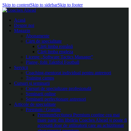
Skip to content
Skip to sidebar
Skip to footer
Acasă
Despre noi
Magazin
Abonamente
Cărți de specialitate
Cărți limba română
Cărți limba engleza
Licențe „Software Tactics Manager”
Planșe, folii Taktifol Football
Servicii
Coaching-mentorat individual pentru antrenori
Training camps
Cursuri și seminarii
Cursuri de specializare profesională
Seminarii online
Seminarii perfecționare antrenori
Articole de specialitate
Premium / Gratuite
Premium
Secțiunea Premium conține cea mai
mare parte din librăria Coaches Ahead și poate fi
accesată doar de utilizatorii care au achiziționat
abonamentul premium.