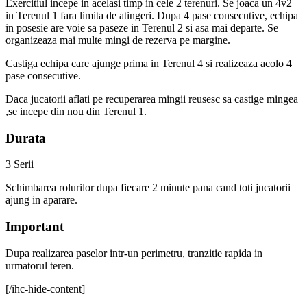
Exercitiul incepe in acelasi timp in cele 2 terenuri. Se joaca un 4v2
in Terenul 1 fara limita de atingeri. Dupa 4 pase consecutive, echipa
in posesie are voie sa paseze in Terenul 2 si asa mai departe. Se
organizeaza mai multe mingi de rezerva pe margine.
Castiga echipa care ajunge prima in Terenul 4 si realizeaza acolo 4
pase consecutive.
Daca jucatorii aflati pe recuperarea mingii reusesc sa castige mingea
,se incepe din nou din Terenul 1.
Durata
3 Serii
Schimbarea rolurilor dupa fiecare 2 minute pana cand toti jucatorii
ajung in aparare.
Important
Dupa realizarea paselor intr-un perimetru, tranzitie rapida in
urmatorul teren.
[/ihc-hide-content]