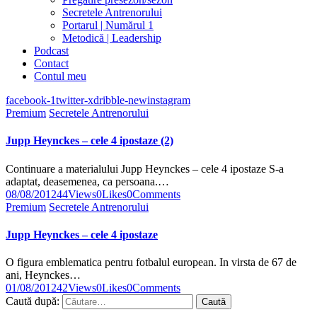
Secretele Antrenorului
Portarul | Numărul 1
Metodică | Leadership
Podcast
Contact
Contul meu
facebook-1
twitter-x
dribble-new
instagram
Premium
Secretele Antrenorului
Jupp Heynckes – cele 4 ipostaze (2)
Continuare a materialului Jupp Heynckes – cele 4 ipostaze S-a
adaptat, deasemenea, ca persoana.…
08/08/2012
44
Views
0
Likes
0
Comments
Premium
Secretele Antrenorului
Jupp Heynckes – cele 4 ipostaze
O figura emblematica pentru fotbalul european. In virsta de 67 de
ani, Heynckes…
01/08/2012
42
Views
0
Likes
0
Comments
Caută după: