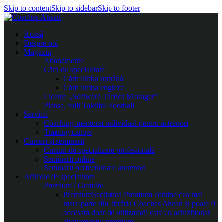
Skip to content
Skip to sidebar
Skip to footer
Acasă
Despre noi
Magazin
Abonamente
Cărți de specialitate
Cărți limba română
Cărți limba engleza
Licențe „Software Tactics Manager”
Planșe, folii Taktifol Football
Servicii
Coaching-mentorat individual pentru antrenori
Training camps
Cursuri și seminarii
Cursuri de specializare profesională
Seminarii online
Seminarii perfecționare antrenori
Articole de specialitate
Premium / Gratuite
Premium
Secțiunea Premium conține cea mai
mare parte din librăria Coaches Ahead și poate fi
accesată doar de utilizatorii care au achiziționat
abonamentul premium.