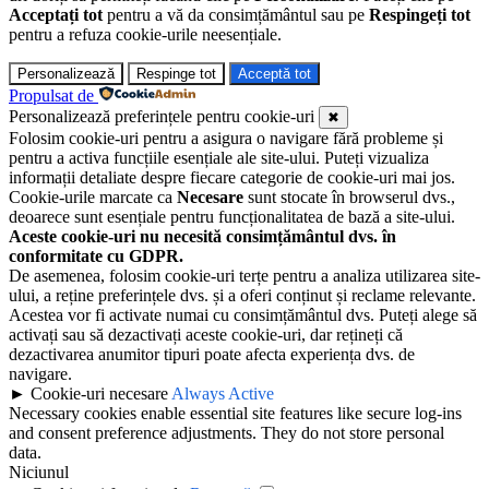
Acceptați tot
pentru a vă da consimțământul sau pe
Respingeți tot
pentru a refuza cookie-urile neesențiale.
Personalizează
Respinge tot
Acceptă tot
Propulsat de
Personalizează preferințele pentru cookie-uri
✖
Folosim cookie-uri pentru a asigura o navigare fără probleme și
pentru a activa funcțiile esențiale ale site-ului. Puteți vizualiza
informații detaliate despre fiecare categorie de cookie-uri mai jos.
Cookie-urile marcate ca
Necesare
sunt stocate în browserul dvs.,
deoarece sunt esențiale pentru funcționalitatea de bază a site-ului.
Aceste cookie-uri nu necesită consimțământul dvs. în
conformitate cu GDPR.
De asemenea, folosim cookie-uri terțe pentru a analiza utilizarea site-
ului, a reține preferințele dvs. și a oferi conținut și reclame relevante.
Acestea vor fi activate numai cu consimțământul dvs. Puteți alege să
activați sau să dezactivați aceste cookie-uri, dar rețineți că
dezactivarea anumitor tipuri poate afecta experiența dvs. de
navigare.
►
Cookie-uri necesare
Always Active
Necessary cookies enable essential site features like secure log-ins
and consent preference adjustments. They do not store personal
data.
Niciunul