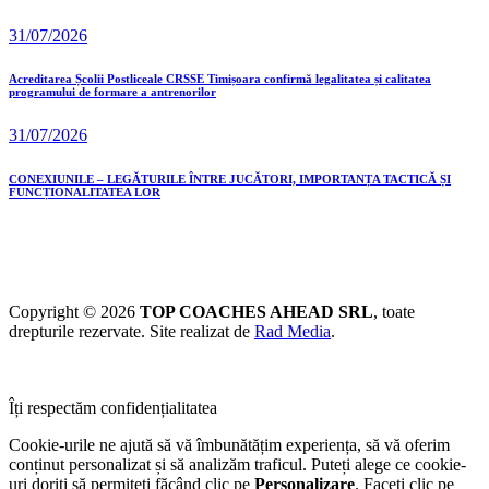
31/07/2026
Acreditarea Școlii Postliceale CRSSE Timișoara confirmă legalitatea și calitatea
programului de formare a antrenorilor
31/07/2026
CONEXIUNILE – LEGĂTURILE ÎNTRE JUCĂTORI, IMPORTANȚA TACTICĂ ȘI
FUNCȚIONALITATEA LOR
Copyright © 2026
TOP COACHES AHEAD SRL
, toate
drepturile rezervate. Site realizat de
Rad Media
.
Îți respectăm confidențialitatea
Cookie-urile ne ajută să vă îmbunătățim experiența, să vă oferim
conținut personalizat și să analizăm traficul. Puteți alege ce cookie-
uri doriți să permiteți făcând clic pe
Personalizare
. Faceți clic pe