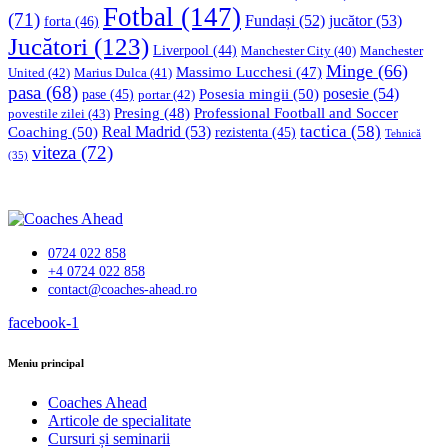
Fotbal
(147)
(71)
Fundași
(52)
jucător
(53)
forta
(46)
Jucători
(123)
Liverpool
(44)
Manchester
Manchester City
(40)
Minge
(66)
Massimo Lucchesi
(47)
United
(42)
Marius Dulca
(41)
pasa
(68)
Posesia mingii
(50)
posesie
(54)
pase
(45)
portar
(42)
Professional Football and Soccer
Presing
(48)
povestile zilei
(43)
tactica
(58)
Coaching
(50)
Real Madrid
(53)
rezistenta
(45)
Tehnică
viteza
(72)
(35)
0724 022 858
+4 0724 022 858
contact@coaches-ahead.ro
facebook-1
Meniu principal
Coaches Ahead
Articole de specialitate
Cursuri și seminarii