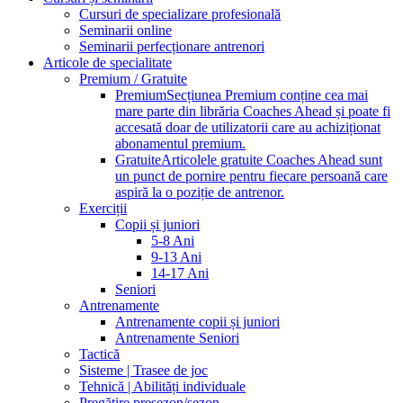
Cursuri de specializare profesională
Seminarii online
Seminarii perfecționare antrenori
Articole de specialitate
Premium / Gratuite
Premium
Secțiunea Premium conține cea mai
mare parte din librăria Coaches Ahead și poate fi
accesată doar de utilizatorii care au achiziționat
abonamentul premium.
Gratuite
Articolele gratuite Coaches Ahead sunt
un punct de pornire pentru fiecare persoană care
aspiră la o poziție de antrenor.
Exerciții
Copii și juniori
5-8 Ani
9-13 Ani
14-17 Ani
Seniori
Antrenamente
Antrenamente copii și juniori
Antrenamente Seniori
Tactică
Sisteme | Trasee de joc
Tehnică | Abilități individuale
Pregătire presezon/sezon