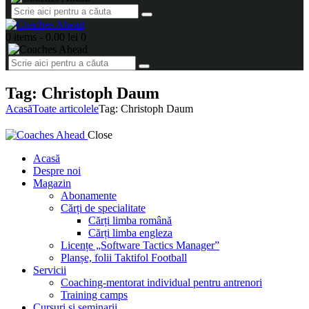
0 items
-
0.00 lei
0
Tag: Christoph Daum
Acasă
Toate articolele
Tag: Christoph Daum
Close
Acasă
Despre noi
Magazin
Abonamente
Cărți de specialitate
Cărți limba română
Cărți limba engleza
Licențe „Software Tactics Manager”
Planșe, folii Taktifol Football
Servicii
Coaching-mentorat individual pentru antrenori
Training camps
Cursuri și seminarii