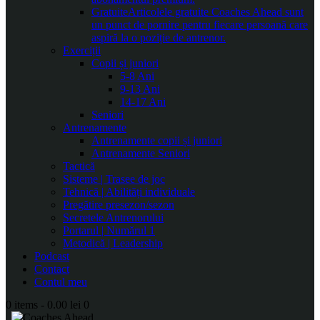
Gratuite
Articolele gratuite Coaches Ahead sunt
un punct de pornire pentru fiecare persoană care
aspiră la o poziție de antrenor.
Exerciții
Copii și juniori
5-8 Ani
9-13 Ani
14-17 Ani
Seniori
Antrenamente
Antrenamente copii și juniori
Antrenamente Seniori
Tactică
Sisteme | Trasee de joc
Tehnică | Abilități individuale
Pregătire presezon/sezon
Secretele Antrenorului
Portarul | Numărul 1
Metodică | Leadership
Podcast
Contact
Contul meu
0 items
-
0.00 lei
0