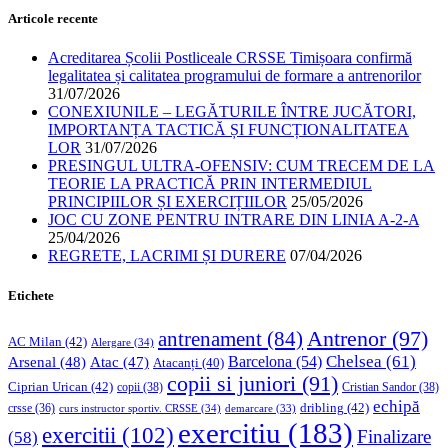
Articole recente
Acreditarea Școlii Postliceale CRSSE Timișoara confirmă
legalitatea și calitatea programului de formare a antrenorilor
31/07/2026
CONEXIUNILE – LEGĂTURILE ÎNTRE JUCĂTORI,
IMPORTANȚA TACTICĂ ȘI FUNCȚIONALITATEA
LOR
31/07/2026
PRESINGUL ULTRA-OFENSIV: CUM TRECEM DE LA
TEORIE LA PRACTICĂ PRIN INTERMEDIUL
PRINCIPIILOR ȘI EXERCIȚIILOR
25/05/2026
JOC CU ZONE PENTRU INTRARE DIN LINIA A-2-A
25/04/2026
REGRETE, LACRIMI ȘI DURERE
07/04/2026
Etichete
Antrenor
(97)
antrenament
(84)
AC Milan
(42)
Alergare
(34)
Chelsea
(61)
Barcelona
(54)
Arsenal
(48)
Atac
(47)
Atacanți
(40)
copii si juniori
(91)
Ciprian Urican
(42)
copii
(38)
Cristian Sandor
(38)
echipă
dribling
(42)
crsse
(36)
curs instructor sportiv. CRSSE
(34)
demarcare
(33)
exercitiu
(183)
exercitii
(102)
Finalizare
(58)