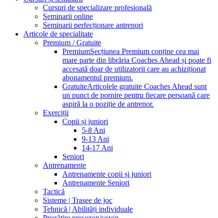
Cursuri de specializare profesională
Seminarii online
Seminarii perfecționare antrenori
Articole de specialitate
Premium / Gratuite
Premium
Secțiunea Premium conține cea mai
mare parte din librăria Coaches Ahead și poate fi
accesată doar de utilizatorii care au achiziționat
abonamentul premium.
Gratuite
Articolele gratuite Coaches Ahead sunt
un punct de pornire pentru fiecare persoană care
aspiră la o poziție de antrenor.
Exerciții
Copii și juniori
5-8 Ani
9-13 Ani
14-17 Ani
Seniori
Antrenamente
Antrenamente copii și juniori
Antrenamente Seniori
Tactică
Sisteme | Trasee de joc
Tehnică | Abilități individuale
Pregătire presezon/sezon