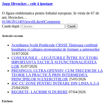
Jupp Heynckes – cele 4 ipostaze
O figura emblematica pentru fotbalul european. In virsta de 67 de
ani, Heynckes…
01/08/2012
40
Views
0
Likes
0
Comments
Caută după:
Articole recente
Acreditarea Școlii Postliceale CRSSE Timișoara confirmă
legalitatea și calitatea programului de formare a antrenorilor
31/07/2026
CONEXIUNILE – LEGĂTURILE ÎNTRE JUCĂTORI,
IMPORTANȚA TACTICĂ ȘI FUNCȚIONALITATEA
LOR
31/07/2026
PRESINGUL ULTRA-OFENSIV: CUM TRECEM DE LA
TEORIE LA PRACTICĂ PRIN INTERMEDIUL
PRINCIPIILOR ȘI EXERCIȚIILOR
25/05/2026
JOC CU ZONE PENTRU INTRARE DIN LINIA A-2-A
25/04/2026
REGRETE, LACRIMI ȘI DURERE
07/04/2026
Etichete