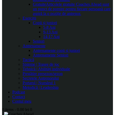
Gratuite
Articolele gratuite Coaches Ahead sunt
un punct de pornire pentru fiecare persoană care
aspiră la o poziție de antrenor.
Exerciții
Copii și juniori
5-8 Ani
9-13 Ani
14-17 Ani
Seniori
Antrenamente
Antrenamente copii și juniori
Antrenamente Seniori
Tactică
Sisteme | Trasee de joc
Tehnică | Abilități individuale
Pregătire presezon/sezon
Secretele Antrenorului
Portarul | Numărul 1
Metodică | Leadership
Podcast
Contact
Contul meu
0 items
-
0.00 lei
0