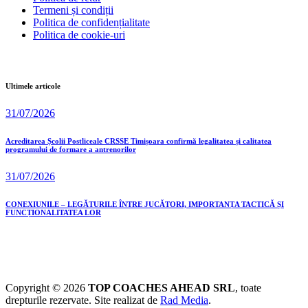
Termeni și condiții
Politica de confidențialitate
Politica de cookie-uri
Ultimele articole
31/07/2026
Acreditarea Școlii Postliceale CRSSE Timișoara confirmă legalitatea și calitatea
programului de formare a antrenorilor
31/07/2026
CONEXIUNILE – LEGĂTURILE ÎNTRE JUCĂTORI, IMPORTANȚA TACTICĂ ȘI
FUNCȚIONALITATEA LOR
Copyright © 2026
TOP COACHES AHEAD SRL
, toate
drepturile rezervate. Site realizat de
Rad Media
.