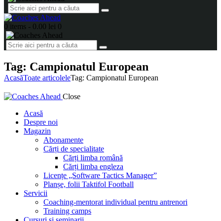
0 items
-
0.00 lei
0
Tag: Campionatul European
Acasă
Toate articolele
Tag: Campionatul European
Close
Acasă
Despre noi
Magazin
Abonamente
Cărți de specialitate
Cărți limba română
Cărți limba engleza
Licențe „Software Tactics Manager”
Planșe, folii Taktifol Football
Servicii
Coaching-mentorat individual pentru antrenori
Training camps
Cursuri și seminarii