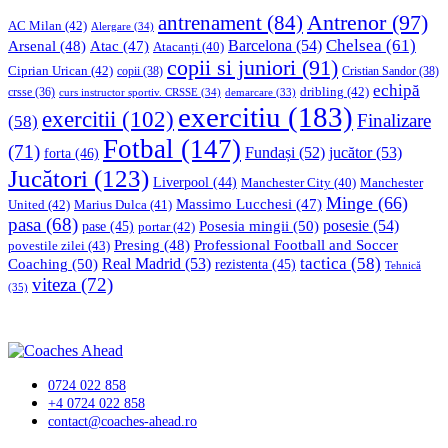
Antrenor
(97)
antrenament
(84)
AC Milan
(42)
Alergare
(34)
Chelsea
(61)
Barcelona
(54)
Arsenal
(48)
Atac
(47)
Atacanți
(40)
copii si juniori
(91)
Ciprian Urican
(42)
copii
(38)
Cristian Sandor
(38)
echipă
dribling
(42)
crsse
(36)
curs instructor sportiv. CRSSE
(34)
demarcare
(33)
exercitiu
(183)
exercitii
(102)
Finalizare
(58)
Fotbal
(147)
(71)
Fundași
(52)
jucător
(53)
forta
(46)
Jucători
(123)
Liverpool
(44)
Manchester
Manchester City
(40)
Minge
(66)
Massimo Lucchesi
(47)
United
(42)
Marius Dulca
(41)
pasa
(68)
Posesia mingii
(50)
posesie
(54)
pase
(45)
portar
(42)
Professional Football and Soccer
Presing
(48)
povestile zilei
(43)
tactica
(58)
Coaching
(50)
Real Madrid
(53)
rezistenta
(45)
Tehnică
viteza
(72)
(35)
0724 022 858
+4 0724 022 858
contact@coaches-ahead.ro