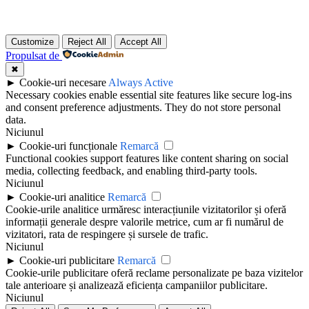
Customize
Reject All
Accept All
Propulsat de
✖
►
Cookie-uri necesare
Always Active
Necessary cookies enable essential site features like secure log-ins
and consent preference adjustments. They do not store personal
data.
Niciunul
►
Cookie-uri funcționale
Remarcă
Functional cookies support features like content sharing on social
media, collecting feedback, and enabling third-party tools.
Niciunul
►
Cookie-uri analitice
Remarcă
Cookie-urile analitice urmăresc interacțiunile vizitatorilor și oferă
informații generale despre valorile metrice, cum ar fi numărul de
vizitatori, rata de respingere și sursele de trafic.
Niciunul
►
Cookie-uri publicitare
Remarcă
Cookie-urile publicitare oferă reclame personalizate pe baza vizitelor
tale anterioare și analizează eficiența campaniilor publicitare.
Niciunul