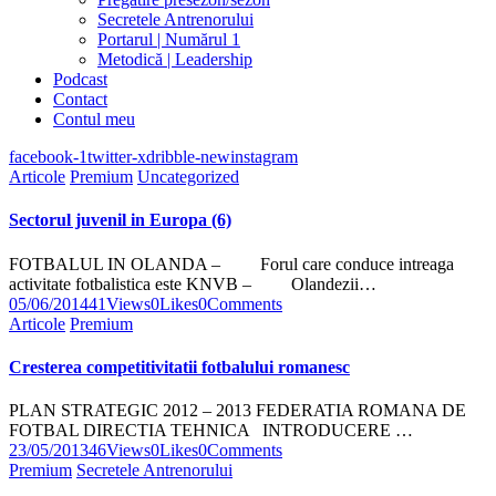
Secretele Antrenorului
Portarul | Numărul 1
Metodică | Leadership
Podcast
Contact
Contul meu
facebook-1
twitter-x
dribble-new
instagram
Articole
Premium
Uncategorized
Sectorul juvenil in Europa (6)
FOTBALUL IN OLANDA – Forul care conduce intreaga
activitate fotbalistica este KNVB – Olandezii…
05/06/2014
41
Views
0
Likes
0
Comments
Articole
Premium
Cresterea competitivitatii fotbalului romanesc
PLAN STRATEGIC 2012 – 2013 FEDERATIA ROMANA DE
FOTBAL DIRECTIA TEHNICA INTRODUCERE …
23/05/2013
46
Views
0
Likes
0
Comments
Premium
Secretele Antrenorului