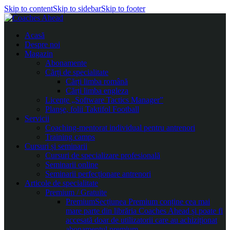
Skip to content
Skip to sidebar
Skip to footer
Acasă
Despre noi
Magazin
Abonamente
Cărți de specialitate
Cărți limba română
Cărți limba engleza
Licențe „Software Tactics Manager”
Planșe, folii Taktifol Football
Servicii
Coaching-mentorat individual pentru antrenori
Training camps
Cursuri și seminarii
Cursuri de specializare profesională
Seminarii online
Seminarii perfecționare antrenori
Articole de specialitate
Premium / Gratuite
Premium
Secțiunea Premium conține cea mai
mare parte din librăria Coaches Ahead și poate fi
accesată doar de utilizatorii care au achiziționat
abonamentul premium.