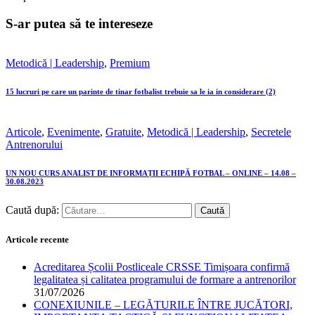
S-ar putea să te intereseze
Metodică | Leadership
,
Premium
15 lucruri pe care un parinte de tinar fotbalist trebuie sa le ia in considerare (2)
Articole
,
Evenimente
,
Gratuite
,
Metodică | Leadership
,
Secretele
Antrenorului
UN NOU CURS ANALIST DE INFORMAȚII ECHIPĂ FOTBAL – ONLINE – 14.08 –
30.08.2023
Caută după:
Articole recente
Acreditarea Școlii Postliceale CRSSE Timișoara confirmă
legalitatea și calitatea programului de formare a antrenorilor
31/07/2026
CONEXIUNILE – LEGĂTURILE ÎNTRE JUCĂTORI,