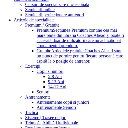
Cursuri de specializare profesională
Seminarii online
Seminarii perfecționare antrenori
Articole de specialitate
Premium / Gratuite
Premium
Secțiunea Premium conține cea mai
mare parte din librăria Coaches Ahead și poate fi
accesată doar de utilizatorii care au achiziționat
abonamentul premium.
Gratuite
Articolele gratuite Coaches Ahead sunt
un punct de pornire pentru fiecare persoană care
aspiră la o poziție de antrenor.
Exerciții
Copii și juniori
5-8 Ani
9-13 Ani
14-17 Ani
Seniori
Antrenamente
Antrenamente copii și juniori
Antrenamente Seniori
Tactică
Sisteme | Trasee de joc
Tehnică | Abilități individuale
Pregătire presezon/sezon