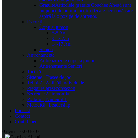
Gratuite
Articolele gratuite Coaches Ahead sunt
un punct de pornire pentru fiecare persoană care
aspiră la o poziție de antrenor.
Exerciții
Copii și juniori
5-8 Ani
9-13 Ani
14-17 Ani
Seniori
Antrenamente
Antrenamente copii și juniori
Antrenamente Seniori
Tactică
Sisteme | Trasee de joc
Tehnică | Abilități individuale
Pregătire presezon/sezon
Secretele Antrenorului
Portarul | Numărul 1
Metodică | Leadership
Podcast
Contact
Contul meu
0 items
-
0.00 lei
0