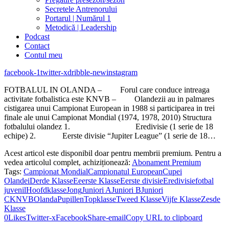
Secretele Antrenorului
Portarul | Numărul 1
Metodică | Leadership
Podcast
Contact
Contul meu
facebook-1
twitter-x
dribble-new
instagram
FOTBALUL IN OLANDA – Forul care conduce intreaga
activitate fotbalistica este KNVB – Olandezii au in palmares
cistigarea unui Campionat European in 1988 si participarea in trei
finale ale unui Campionat Mondial (1974, 1978, 2010) Structura
fotbalului olandez 1. Eredivisie (1 serie de 18
echipe) 2. Eerste divisie “Jupiter League” (1 serie de 18…
Acest articol este disponibil doar pentru membrii premium. Pentru a
vedea articolul complet, achiziționează:
Abonament Premium
Tags:
Campionat Mondial
Campionatul European
Cupei
Olandei
Derde Klasse
Eeerste Klasse
Eerste divisie
Eredivisie
fotbal
juvenil
Hoofdklasse
Jong
Juniori A
Juniori B
Juniori
C
KNVB
Olanda
Pupillen
Topklasse
Tweed Klasse
Vijfe Klasse
Zesde
Klasse
0
Likes
Twitter-x
Facebook
Share-email
Copy URL to clipboard