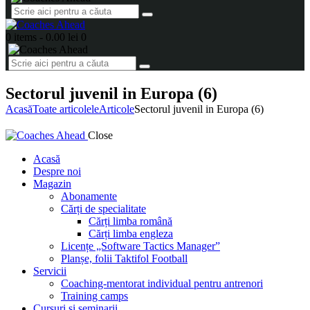
0 items
-
0.00 lei
0
Sectorul juvenil in Europa (6)
Acasă
Toate articolele
Articole
Sectorul juvenil in Europa (6)
Close
Acasă
Despre noi
Magazin
Abonamente
Cărți de specialitate
Cărți limba română
Cărți limba engleza
Licențe „Software Tactics Manager”
Planșe, folii Taktifol Football
Servicii
Coaching-mentorat individual pentru antrenori
Training camps
Cursuri și seminarii