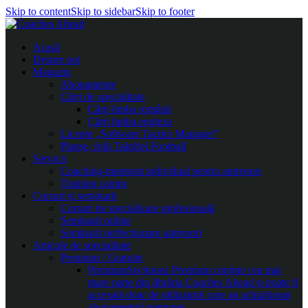
Skip to content
Skip to sidebar
Skip to footer
Acasă
Despre noi
Magazin
Abonamente
Cărți de specialitate
Cărți limba română
Cărți limba engleza
Licențe „Software Tactics Manager”
Planșe, folii Taktifol Football
Servicii
Coaching-mentorat individual pentru antrenori
Training camps
Cursuri și seminarii
Cursuri de specializare profesională
Seminarii online
Seminarii perfecționare antrenori
Articole de specialitate
Premium / Gratuite
Premium
Secțiunea Premium conține cea mai
mare parte din librăria Coaches Ahead și poate fi
accesată doar de utilizatorii care au achiziționat
abonamentul premium.