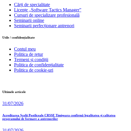
Cărți de specialitate
Licențe „Software Tactics Manager”
Cursuri de specializare profesională
Seminarii online
Seminarii perfecționare antrenori
Utile / confidențialitate
Contul meu
Politica de retur
Termeni și condiții
Politica de confidențialitate
Politica de cookie-uri
Ultimele articole
31/07/2026
Acreditarea Școlii Postliceale CRSSE Timișoara confirmă legalitatea și calitatea
programului de formare a antrenorilor
31/07/2026