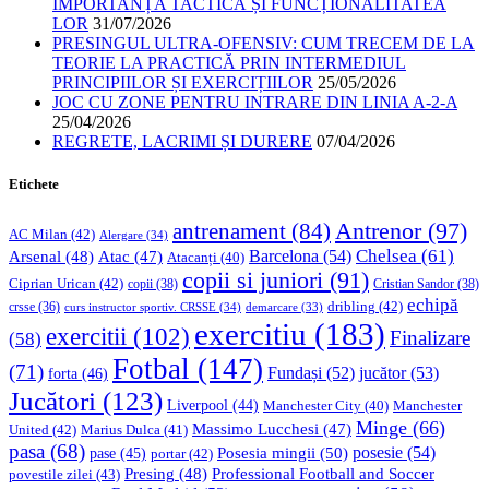
IMPORTANȚA TACTICĂ ȘI FUNCȚIONALITATEA
LOR
31/07/2026
PRESINGUL ULTRA-OFENSIV: CUM TRECEM DE LA
TEORIE LA PRACTICĂ PRIN INTERMEDIUL
PRINCIPIILOR ȘI EXERCIȚIILOR
25/05/2026
JOC CU ZONE PENTRU INTRARE DIN LINIA A-2-A
25/04/2026
REGRETE, LACRIMI ȘI DURERE
07/04/2026
Etichete
Antrenor
(97)
antrenament
(84)
AC Milan
(42)
Alergare
(34)
Chelsea
(61)
Barcelona
(54)
Arsenal
(48)
Atac
(47)
Atacanți
(40)
copii si juniori
(91)
Ciprian Urican
(42)
copii
(38)
Cristian Sandor
(38)
echipă
dribling
(42)
crsse
(36)
curs instructor sportiv. CRSSE
(34)
demarcare
(33)
exercitiu
(183)
exercitii
(102)
Finalizare
(58)
Fotbal
(147)
(71)
Fundași
(52)
jucător
(53)
forta
(46)
Jucători
(123)
Liverpool
(44)
Manchester
Manchester City
(40)
Minge
(66)
Massimo Lucchesi
(47)
United
(42)
Marius Dulca
(41)
pasa
(68)
Posesia mingii
(50)
posesie
(54)
pase
(45)
portar
(42)
Professional Football and Soccer
Presing
(48)
povestile zilei
(43)