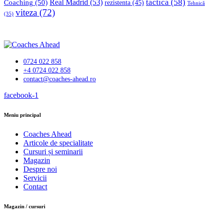
tactica
(58)
Coaching
(50)
Real Madrid
(53)
rezistenta
(45)
Tehnică
viteza
(72)
(35)
0724 022 858
+4 0724 022 858
contact@coaches-ahead.ro
facebook-1
Meniu principal
Coaches Ahead
Articole de specialitate
Cursuri și seminarii
Magazin
Despre noi
Servicii
Contact
Magazin / cursuri