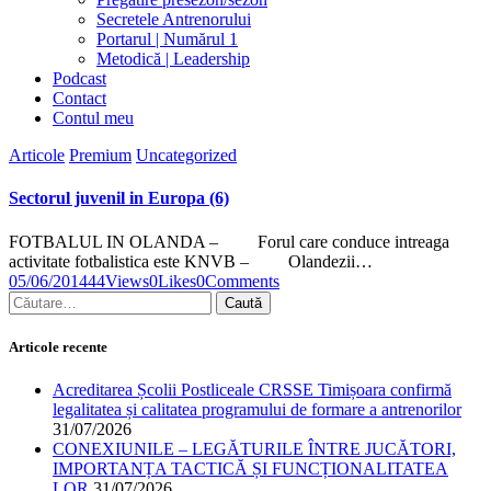
Secretele Antrenorului
Portarul | Numărul 1
Metodică | Leadership
Podcast
Contact
Contul meu
facebook-
twitter-
dribble-
instagram
Articole
Premium
Uncategorized
1
x
new
Sectorul juvenil in Europa (6)
FOTBALUL IN OLANDA – Forul care conduce intreaga
activitate fotbalistica este KNVB – Olandezii…
05/06/2014
44
Views
0
Likes
0
Comments
Caută
după:
Articole recente
Acreditarea Școlii Postliceale CRSSE Timișoara confirmă
legalitatea și calitatea programului de formare a antrenorilor
31/07/2026
CONEXIUNILE – LEGĂTURILE ÎNTRE JUCĂTORI,
IMPORTANȚA TACTICĂ ȘI FUNCȚIONALITATEA
LOR
31/07/2026