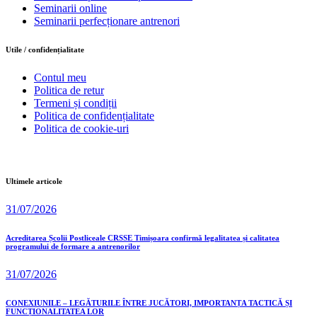
Seminarii online
Seminarii perfecționare antrenori
Utile / confidențialitate
Contul meu
Politica de retur
Termeni și condiții
Politica de confidențialitate
Politica de cookie-uri
Ultimele articole
31/07/2026
Acreditarea Școlii Postliceale CRSSE Timișoara confirmă legalitatea și calitatea
programului de formare a antrenorilor
31/07/2026
CONEXIUNILE – LEGĂTURILE ÎNTRE JUCĂTORI, IMPORTANȚA TACTICĂ ȘI
FUNCȚIONALITATEA LOR