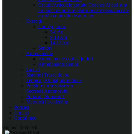
Gratuite
Articolele gratuite Coaches Ahead sunt
un punct de pornire pentru fiecare persoană care
aspiră la o poziție de antrenor.
Exerciții
Copii și juniori
5-8 Ani
9-13 Ani
14-17 Ani
Seniori
Antrenamente
Antrenamente copii și juniori
Antrenamente Seniori
Tactică
Sisteme | Trasee de joc
Tehnică | Abilități individuale
Pregătire presezon/sezon
Secretele Antrenorului
Portarul | Numărul 1
Metodică | Leadership
Podcast
Contact
Contul meu
0 items
-
0.00 lei
0