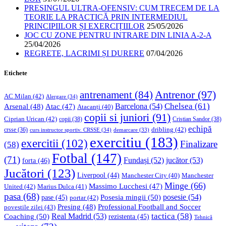
PRESINGUL ULTRA-OFENSIV: CUM TRECEM DE LA
TEORIE LA PRACTICĂ PRIN INTERMEDIUL
PRINCIPIILOR ȘI EXERCIȚIILOR
25/05/2026
JOC CU ZONE PENTRU INTRARE DIN LINIA A-2-A
25/04/2026
REGRETE, LACRIMI ȘI DURERE
07/04/2026
Etichete
Antrenor
(97)
antrenament
(84)
AC Milan
(42)
Alergare
(34)
Chelsea
(61)
Barcelona
(54)
Arsenal
(48)
Atac
(47)
Atacanți
(40)
copii si juniori
(91)
Ciprian Urican
(42)
copii
(38)
Cristian Sandor
(38)
echipă
dribling
(42)
crsse
(36)
curs instructor sportiv. CRSSE
(34)
demarcare
(33)
exercitiu
(183)
exercitii
(102)
Finalizare
(58)
Fotbal
(147)
(71)
Fundași
(52)
jucător
(53)
forta
(46)
Jucători
(123)
Liverpool
(44)
Manchester
Manchester City
(40)
Minge
(66)
Massimo Lucchesi
(47)
United
(42)
Marius Dulca
(41)
pasa
(68)
Posesia mingii
(50)
posesie
(54)
pase
(45)
portar
(42)
Professional Football and Soccer
Presing
(48)
povestile zilei
(43)
tactica
(58)
Coaching
(50)
Real Madrid
(53)
rezistenta
(45)
Tehnică