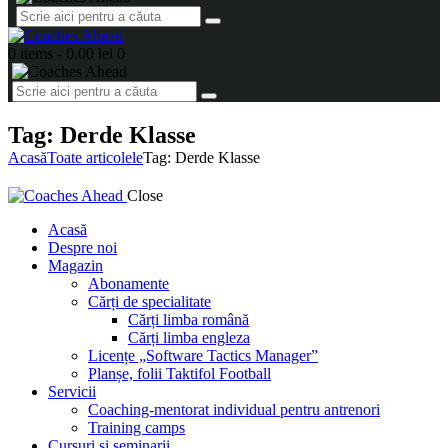
0 items
-
0.00 lei
0
Tag: Derde Klasse
Acasă
Toate articolele
Tag: Derde Klasse
Close
Acasă
Despre noi
Magazin
Abonamente
Cărți de specialitate
Cărți limba română
Cărți limba engleza
Licențe „Software Tactics Manager”
Planșe, folii Taktifol Football
Servicii
Coaching-mentorat individual pentru antrenori
Training camps
Cursuri și seminarii