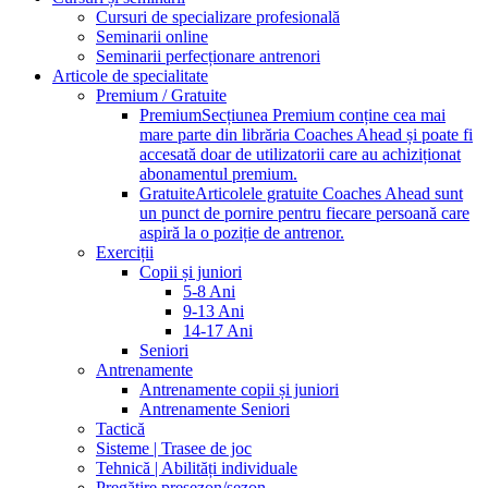
Cursuri de specializare profesională
Seminarii online
Seminarii perfecționare antrenori
Articole de specialitate
Premium / Gratuite
Premium
Secțiunea Premium conține cea mai
mare parte din librăria Coaches Ahead și poate fi
accesată doar de utilizatorii care au achiziționat
abonamentul premium.
Gratuite
Articolele gratuite Coaches Ahead sunt
un punct de pornire pentru fiecare persoană care
aspiră la o poziție de antrenor.
Exerciții
Copii și juniori
5-8 Ani
9-13 Ani
14-17 Ani
Seniori
Antrenamente
Antrenamente copii și juniori
Antrenamente Seniori
Tactică
Sisteme | Trasee de joc
Tehnică | Abilități individuale
Pregătire presezon/sezon