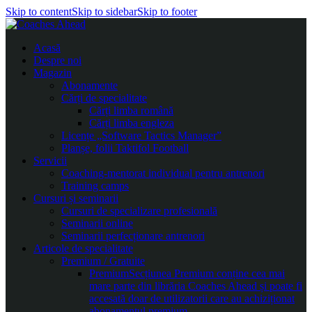
Skip to content
Skip to sidebar
Skip to footer
Acasă
Despre noi
Magazin
Abonamente
Cărți de specialitate
Cărți limba română
Cărți limba engleza
Licențe „Software Tactics Manager”
Planșe, folii Taktifol Football
Servicii
Coaching-mentorat individual pentru antrenori
Training camps
Cursuri și seminarii
Cursuri de specializare profesională
Seminarii online
Seminarii perfecționare antrenori
Articole de specialitate
Premium / Gratuite
Premium
Secțiunea Premium conține cea mai
mare parte din librăria Coaches Ahead și poate fi
accesată doar de utilizatorii care au achiziționat
abonamentul premium.