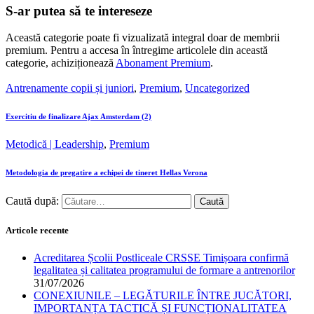
S-ar putea să te intereseze
Această categorie poate fi vizualizată integral doar de membrii
premium. Pentru a accesa în întregime articolele din această
categorie, achiziționează
Abonament Premium
.
Antrenamente copii și juniori
,
Premium
,
Uncategorized
Exercitiu de finalizare Ajax Amsterdam (2)
Metodică | Leadership
,
Premium
Metodologia de pregatire a echipei de tineret Hellas Verona
Caută după:
Articole recente
Acreditarea Școlii Postliceale CRSSE Timișoara confirmă
legalitatea și calitatea programului de formare a antrenorilor
31/07/2026
CONEXIUNILE – LEGĂTURILE ÎNTRE JUCĂTORI,
IMPORTANȚA TACTICĂ ȘI FUNCȚIONALITATEA