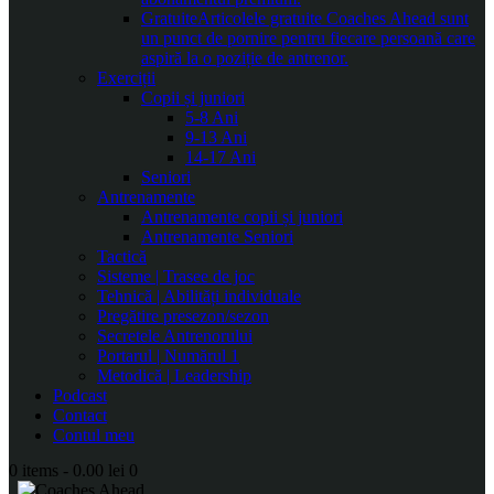
Gratuite
Articolele gratuite Coaches Ahead sunt
un punct de pornire pentru fiecare persoană care
aspiră la o poziție de antrenor.
Exerciții
Copii și juniori
5-8 Ani
9-13 Ani
14-17 Ani
Seniori
Antrenamente
Antrenamente copii și juniori
Antrenamente Seniori
Tactică
Sisteme | Trasee de joc
Tehnică | Abilități individuale
Pregătire presezon/sezon
Secretele Antrenorului
Portarul | Numărul 1
Metodică | Leadership
Podcast
Contact
Contul meu
0 items
-
0.00 lei
0