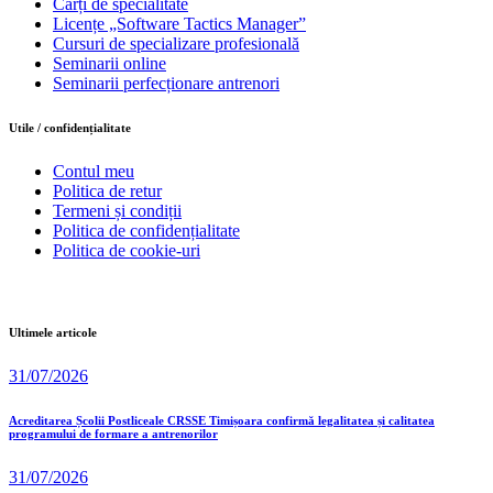
Cărți de specialitate
Licențe „Software Tactics Manager”
Cursuri de specializare profesională
Seminarii online
Seminarii perfecționare antrenori
Utile / confidențialitate
Contul meu
Politica de retur
Termeni și condiții
Politica de confidențialitate
Politica de cookie-uri
Ultimele articole
31/07/2026
Acreditarea Școlii Postliceale CRSSE Timișoara confirmă legalitatea și calitatea
programului de formare a antrenorilor
31/07/2026