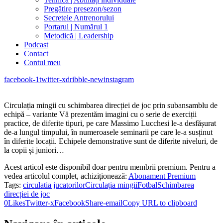
Pregătire presezon/sezon
Secretele Antrenorului
Portarul | Numărul 1
Metodică | Leadership
Podcast
Contact
Contul meu
facebook-1
twitter-x
dribble-new
instagram
Circulația mingii cu schimbarea direcției de joc prin subansamblu de
echipă – variante Vă prezentăm imagini cu o serie de exerciții
practice, de diferite tipuri, pe care Massimo Lucchesi le-a desfășurat
de-a lungul timpului, în numeroasele seminarii pe care le-a susținut
în diferite locații. Echipele demonstrative sunt de diferite niveluri, de
la copii și juniori…
Acest articol este disponibil doar pentru membrii premium. Pentru a
vedea articolul complet, achiziționează:
Abonament Premium
Tags:
circulatia jucatorilor
Circulația mingii
Fotbal
Schimbarea
direcției de joc
0
Likes
Twitter-x
Facebook
Share-email
Copy URL to clipboard