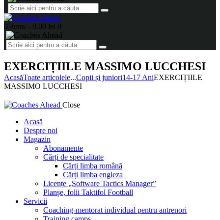
0 items
-
0.00 lei
0
EXERCIȚIILE MASSIMO LUCCHESI
Acasă
Toate articolele
...
Copii și juniori
14-17 Ani
EXERCIȚIILE
MASSIMO LUCCHESI
Close
Acasă
Despre noi
Magazin
Abonamente
Cărți de specialitate
Cărți limba română
Cărți limba engleza
Licențe „Software Tactics Manager”
Planșe, folii Taktifol Football
Servicii
Coaching-mentorat individual pentru antrenori
Training camps