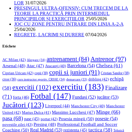
LOR
31/07/2026
PRESINGUL ULTRA-OFENSIV: CUM TRECEM DE LA
TEORIE LA PRACTICĂ PRIN INTERMEDIUL
PRINCIPIILOR ȘI EXERCIȚIILOR
25/05/2026
JOC CU ZONE PENTRU INTRARE DIN LINIA A-2-A
25/04/2026
REGRETE, LACRIMI ȘI DURERE
07/04/2026
Etichete
Antrenor
(97)
antrenament
(84)
AC Milan
(42)
Alergare
(34)
Chelsea
(61)
Barcelona
(54)
Arsenal
(48)
Atac
(47)
Atacanți
(40)
copii si juniori
(91)
Ciprian Urican
(42)
copii
(38)
Cristian Sandor
(38)
echipă
dribling
(42)
crsse
(36)
curs instructor sportiv. CRSSE
(34)
demarcare
(33)
exercitiu
(183)
exercitii
(102)
Finalizare
(58)
Fotbal
(147)
(71)
Fundași
(52)
jucător
(53)
forta
(46)
Jucători
(123)
Liverpool
(44)
Manchester
Manchester City
(40)
Minge
(66)
Massimo Lucchesi
(47)
United
(42)
Marius Dulca
(41)
pasa
(68)
Posesia mingii
(50)
posesie
(54)
pase
(45)
portar
(42)
Professional Football and Soccer
Presing
(48)
povestile zilei
(43)
tactica
(58)
Coaching
(50)
Real Madrid
(53)
rezistenta
(45)
Tehnică