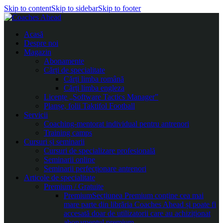
Skip to content
Skip to sidebar
Skip to footer
Acasă
Despre noi
Magazin
Abonamente
Cărți de specialitate
Cărți limba română
Cărți limba engleza
Licențe „Software Tactics Manager”
Planșe, folii Taktifol Football
Servicii
Coaching-mentorat individual pentru antrenori
Training camps
Cursuri și seminarii
Cursuri de specializare profesională
Seminarii online
Seminarii perfecționare antrenori
Articole de specialitate
Premium / Gratuite
Premium
Secțiunea Premium conține cea mai
mare parte din librăria Coaches Ahead și poate fi
accesată doar de utilizatorii care au achiziționat
abonamentul premium.