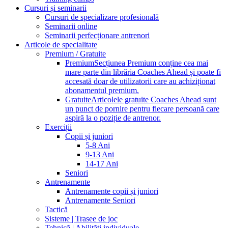
Cursuri și seminarii
Cursuri de specializare profesională
Seminarii online
Seminarii perfecționare antrenori
Articole de specialitate
Premium / Gratuite
Premium
Secțiunea Premium conține cea mai
mare parte din librăria Coaches Ahead și poate fi
accesată doar de utilizatorii care au achiziționat
abonamentul premium.
Gratuite
Articolele gratuite Coaches Ahead sunt
un punct de pornire pentru fiecare persoană care
aspiră la o poziție de antrenor.
Exerciții
Copii și juniori
5-8 Ani
9-13 Ani
14-17 Ani
Seniori
Antrenamente
Antrenamente copii și juniori
Antrenamente Seniori
Tactică
Sisteme | Trasee de joc
Tehnică | Abilități individuale