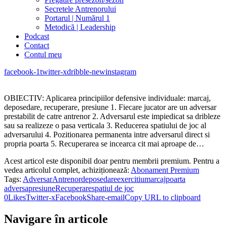
Secretele Antrenorului
Portarul | Numărul 1
Metodică | Leadership
Podcast
Contact
Contul meu
facebook-1
twitter-x
dribble-new
instagram
OBIECTIV: Aplicarea principiilor defensive individuale: marcaj,
deposedare, recuperare, presiune 1. Fiecare jucator are un adversar
prestabilit de catre antrenor 2. Adversarul este impiedicat sa dribleze
sau sa realizeze o pasa verticala 3. Reducerea spatiului de joc al
adversarului 4. Pozitionarea permanenta intre adversarul direct si
propria poarta 5. Recuperarea se incearca cit mai aproape de…
Acest articol este disponibil doar pentru membrii premium. Pentru a
vedea articolul complet, achiziționează:
Abonament Premium
Tags:
Adversar
Antrenor
deposedare
exercitiu
marcaj
poarta
adversa
presiune
Recuperare
spatiul de joc
0
Likes
Twitter-x
Facebook
Share-email
Copy URL to clipboard
Navigare în articole