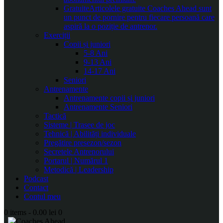
Gratuite
Articolele gratuite Coaches Ahead sunt
un punct de pornire pentru fiecare persoană care
aspiră la o poziție de antrenor.
Exerciții
Copii și juniori
5-8 Ani
9-13 Ani
14-17 Ani
Seniori
Antrenamente
Antrenamente copii și juniori
Antrenamente Seniori
Tactică
Sisteme | Trasee de joc
Tehnică | Abilități individuale
Pregătire presezon/sezon
Secretele Antrenorului
Portarul | Numărul 1
Metodică | Leadership
Podcast
Contact
Contul meu
0 items
-
0.00 lei
0