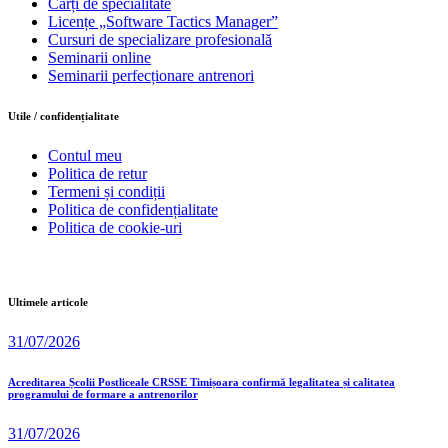
Cărți de specialitate
Licențe „Software Tactics Manager”
Cursuri de specializare profesională
Seminarii online
Seminarii perfecționare antrenori
Utile / confidențialitate
Contul meu
Politica de retur
Termeni și condiții
Politica de confidențialitate
Politica de cookie-uri
Ultimele articole
31/07/2026
Acreditarea Școlii Postliceale CRSSE Timișoara confirmă legalitatea și calitatea
programului de formare a antrenorilor
31/07/2026