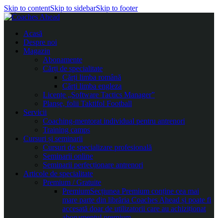
Skip to content
Skip to sidebar
Skip to footer
Acasă
Despre noi
Magazin
Abonamente
Cărți de specialitate
Cărți limba română
Cărți limba engleza
Licențe „Software Tactics Manager”
Planșe, folii Taktifol Football
Servicii
Coaching-mentorat individual pentru antrenori
Training camps
Cursuri și seminarii
Cursuri de specializare profesională
Seminarii online
Seminarii perfecționare antrenori
Articole de specialitate
Premium / Gratuite
Premium
Secțiunea Premium conține cea mai
mare parte din librăria Coaches Ahead și poate fi
accesată doar de utilizatorii care au achiziționat
abonamentul premium.