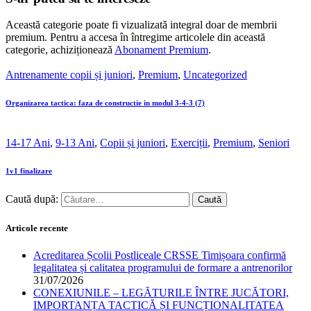
Această categorie poate fi vizualizată integral doar de membrii
premium. Pentru a accesa în întregime articolele din această
categorie, achiziționează
Abonament Premium
.
Antrenamente copii și juniori
,
Premium
,
Uncategorized
Organizarea tactica: faza de constructie in modul 3-4-3 (7)
14-17 Ani
,
9-13 Ani
,
Copii și juniori
,
Exerciții
,
Premium
,
Seniori
1v1 finalizare
Caută după:
Articole recente
Acreditarea Școlii Postliceale CRSSE Timișoara confirmă
legalitatea și calitatea programului de formare a antrenorilor
31/07/2026
CONEXIUNILE – LEGĂTURILE ÎNTRE JUCĂTORI,
IMPORTANȚA TACTICĂ ȘI FUNCȚIONALITATEA