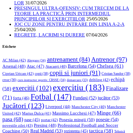
LOR
31/07/2026
PRESINGUL ULTRA-OFENSIV: CUM TRECEM DE LA
TEORIE LA PRACTICĂ PRIN INTERMEDIUL
PRINCIPIILOR ȘI EXERCIȚIILOR
25/05/2026
JOC CU ZONE PENTRU INTRARE DIN LINIA A-2-A
25/04/2026
REGRETE, LACRIMI ȘI DURERE
07/04/2026
Etichete
Antrenor
(97)
antrenament
(84)
AC Milan
(42)
Alergare
(34)
Chelsea
(61)
Barcelona
(54)
Arsenal
(48)
Atac
(47)
Atacanți
(40)
copii si juniori
(91)
Ciprian Urican
(42)
copii
(38)
Cristian Sandor
(38)
echipă
dribling
(42)
crsse
(36)
curs instructor sportiv. CRSSE
(34)
demarcare
(33)
exercitiu
(183)
exercitii
(102)
Finalizare
(58)
Fotbal
(147)
(71)
Fundași
(52)
jucător
(53)
forta
(46)
Jucători
(123)
Liverpool
(44)
Manchester
Manchester City
(40)
Minge
(66)
Massimo Lucchesi
(47)
United
(42)
Marius Dulca
(41)
pasa
(68)
Posesia mingii
(50)
posesie
(54)
pase
(45)
portar
(42)
Professional Football and Soccer
Presing
(48)
povestile zilei
(43)
tactica
(58)
Coaching
(50)
Real Madrid
(53)
rezistenta
(45)
Tehnică