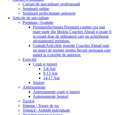
Cursuri de specializare profesională
Seminarii online
Seminarii perfecționare antrenori
Articole de specialitate
Premium / Gratuite
Premium
Secțiunea Premium conține cea mai
mare parte din librăria Coaches Ahead și poate fi
accesată doar de utilizatorii care au achiziționat
abonamentul premium.
Gratuite
Articolele gratuite Coaches Ahead sunt
un punct de pornire pentru fiecare persoană care
aspiră la o poziție de antrenor.
Exerciții
Copii și juniori
5-8 Ani
9-13 Ani
14-17 Ani
Seniori
Antrenamente
Antrenamente copii și juniori
Antrenamente Seniori
Tactică
Sisteme | Trasee de joc
Tehnică | Abilități individuale
Pregătire presezon/sezon