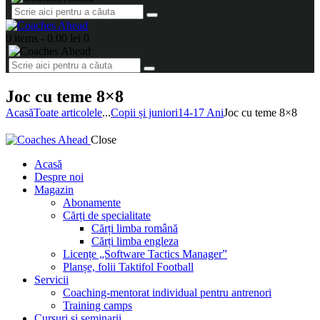
0 items
-
0.00 lei
0
Joc cu teme 8×8
Acasă
Toate articolele
...
Copii și juniori
14-17 Ani
Joc cu teme 8×8
Close
Acasă
Despre noi
Magazin
Abonamente
Cărți de specialitate
Cărți limba română
Cărți limba engleza
Licențe „Software Tactics Manager”
Planșe, folii Taktifol Football
Servicii
Coaching-mentorat individual pentru antrenori
Training camps
Cursuri și seminarii