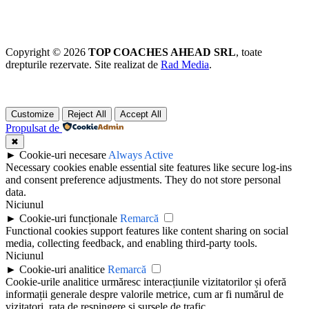
Copyright © 2026
TOP COACHES AHEAD SRL
, toate
drepturile rezervate. Site realizat de
Rad Media
.
Customize
Reject All
Accept All
Propulsat de
✖
►
Cookie-uri necesare
Always Active
Necessary cookies enable essential site features like secure log-ins
and consent preference adjustments. They do not store personal
data.
Niciunul
►
Cookie-uri funcționale
Remarcă
Functional cookies support features like content sharing on social
media, collecting feedback, and enabling third-party tools.
Niciunul
►
Cookie-uri analitice
Remarcă
Cookie-urile analitice urmăresc interacțiunile vizitatorilor și oferă
informații generale despre valorile metrice, cum ar fi numărul de
vizitatori, rata de respingere și sursele de trafic.