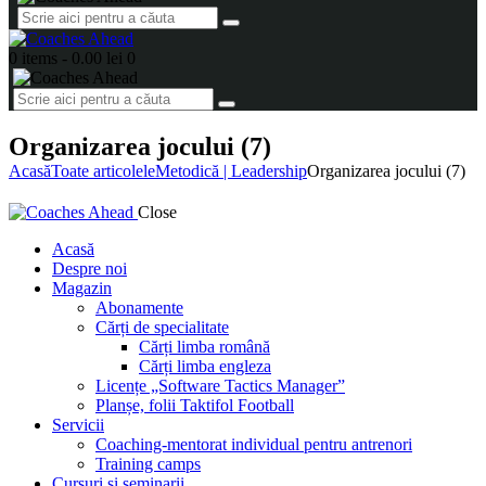
0 items
-
0.00 lei
0
Organizarea jocului (7)
Acasă
Toate articolele
Metodică | Leadership
Organizarea jocului (7)
Close
Acasă
Despre noi
Magazin
Abonamente
Cărți de specialitate
Cărți limba română
Cărți limba engleza
Licențe „Software Tactics Manager”
Planșe, folii Taktifol Football
Servicii
Coaching-mentorat individual pentru antrenori
Training camps
Cursuri și seminarii