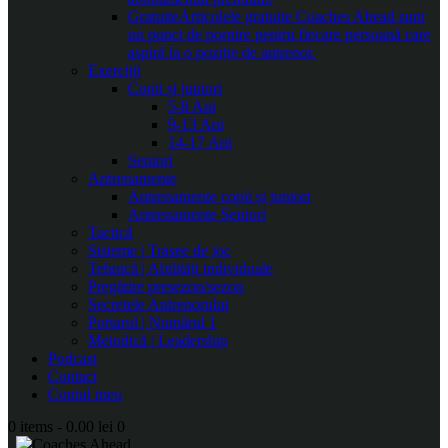
Gratuite
Articolele gratuite Coaches Ahead sunt
un punct de pornire pentru fiecare persoană care
aspiră la o poziție de antrenor.
Exerciții
Copii și juniori
5-8 Ani
9-13 Ani
14-17 Ani
Seniori
Antrenamente
Antrenamente copii și juniori
Antrenamente Seniori
Tactică
Sisteme | Trasee de joc
Tehnică | Abilități individuale
Pregătire presezon/sezon
Secretele Antrenorului
Portarul | Numărul 1
Metodică | Leadership
Podcast
Contact
Contul meu
0 items
-
0.00 lei
0