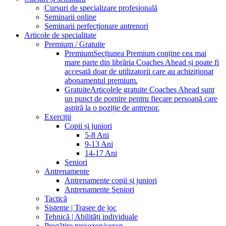
Cursuri de specializare profesională
Seminarii online
Seminarii perfecționare antrenori
Articole de specialitate
Premium / Gratuite
Premium
Secțiunea Premium conține cea mai
mare parte din librăria Coaches Ahead și poate fi
accesată doar de utilizatorii care au achiziționat
abonamentul premium.
Gratuite
Articolele gratuite Coaches Ahead sunt
un punct de pornire pentru fiecare persoană care
aspiră la o poziție de antrenor.
Exerciții
Copii și juniori
5-8 Ani
9-13 Ani
14-17 Ani
Seniori
Antrenamente
Antrenamente copii și juniori
Antrenamente Seniori
Tactică
Sisteme | Trasee de joc
Tehnică | Abilități individuale
Pregătire presezon/sezon