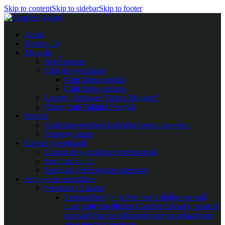
Skip to content
Skip to sidebar
Skip to footer
Acasă
Despre noi
Magazin
Abonamente
Cărți de specialitate
Cărți limba română
Cărți limba engleza
Licențe „Software Tactics Manager”
Planșe, folii Taktifol Football
Servicii
Coaching-mentorat individual pentru antrenori
Training camps
Cursuri și seminarii
Cursuri de specializare profesională
Seminarii online
Seminarii perfecționare antrenori
Articole de specialitate
Premium / Gratuite
Premium
Secțiunea Premium conține cea mai
mare parte din librăria Coaches Ahead și poate fi
accesată doar de utilizatorii care au achiziționat
abonamentul premium.