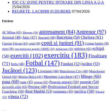
JOC CU ZONE PENTRU INTRARE DIN LINIA A-2-A
25/04/2026
REGRETE, LACRIMI ȘI DURERE
07/04/2026
Etichete
Antrenor
(97)
antrenament
(84)
AC Milan
(42)
Alergare
(34)
Chelsea
(61)
Barcelona
(54)
Arsenal
(48)
Atac
(47)
Atacanți
(40)
copii si juniori
(91)
Ciprian Urican
(42)
copii
(38)
Cristian Sandor
(38)
echipă
dribling
(42)
crsse
(36)
curs instructor sportiv. CRSSE
(34)
demarcare
(33)
exercitiu
(183)
exercitii
(102)
Finalizare
(58)
Fotbal
(147)
(71)
Fundași
(52)
jucător
(53)
forta
(46)
Jucători
(123)
Liverpool
(44)
Manchester
Manchester City
(40)
Minge
(66)
Massimo Lucchesi
(47)
United
(42)
Marius Dulca
(41)
pasa
(68)
Posesia mingii
(50)
posesie
(54)
pase
(45)
portar
(42)
Professional Football and Soccer
Presing
(48)
povestile zilei
(43)
tactica
(58)
Coaching
(50)
Real Madrid
(53)
rezistenta
(45)
Tehnică
viteza
(72)
(35)