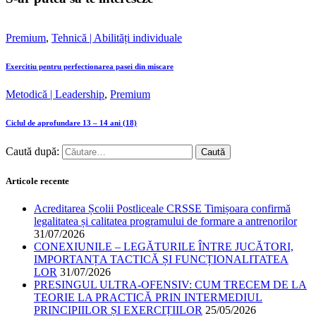
Premium
,
Tehnică | Abilități individuale
Exercitiu pentru perfectionarea pasei din miscare
Metodică | Leadership
,
Premium
Ciclul de aprofundare 13 – 14 ani (18)
Caută după:
Articole recente
Acreditarea Școlii Postliceale CRSSE Timișoara confirmă
legalitatea și calitatea programului de formare a antrenorilor
31/07/2026
CONEXIUNILE – LEGĂTURILE ÎNTRE JUCĂTORI,
IMPORTANȚA TACTICĂ ȘI FUNCȚIONALITATEA
LOR
31/07/2026
PRESINGUL ULTRA-OFENSIV: CUM TRECEM DE LA
TEORIE LA PRACTICĂ PRIN INTERMEDIUL
PRINCIPIILOR ȘI EXERCIȚIILOR
25/05/2026