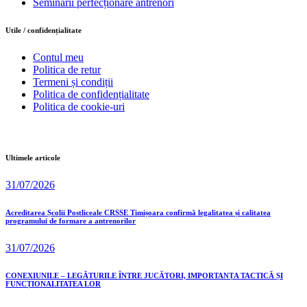
Seminarii perfecționare antrenori
Utile / confidențialitate
Contul meu
Politica de retur
Termeni și condiții
Politica de confidențialitate
Politica de cookie-uri
Ultimele articole
31/07/2026
Acreditarea Școlii Postliceale CRSSE Timișoara confirmă legalitatea și calitatea
programului de formare a antrenorilor
31/07/2026
CONEXIUNILE – LEGĂTURILE ÎNTRE JUCĂTORI, IMPORTANȚA TACTICĂ ȘI
FUNCȚIONALITATEA LOR