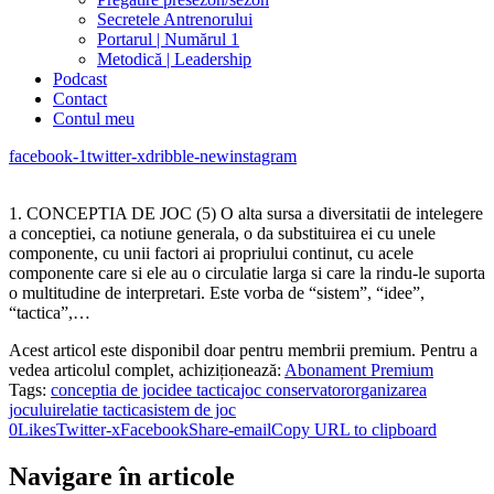
Secretele Antrenorului
Portarul | Numărul 1
Metodică | Leadership
Podcast
Contact
Contul meu
facebook-1
twitter-x
dribble-new
instagram
1. CONCEPTIA DE JOC (5) O alta sursa a diversitatii de intelegere
a conceptiei, ca notiune generala, o da substituirea ei cu unele
componente, cu unii factori ai propriului continut, cu acele
componente care si ele au o circulatie larga si care la rindu-le suporta
o multitudine de interpretari. Este vorba de “sistem”, “idee”,
“tactica”,…
Acest articol este disponibil doar pentru membrii premium. Pentru a
vedea articolul complet, achiziționează:
Abonament Premium
Tags:
conceptia de joc
idee tactica
joc conservator
organizarea
jocului
relatie tactica
sistem de joc
0
Likes
Twitter-x
Facebook
Share-email
Copy URL to clipboard
Navigare în articole