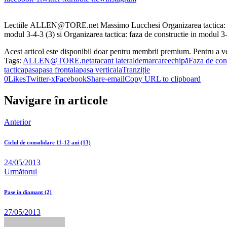
Lectiile ALLEN@TORE.net Massimo Lucchesi Organizarea tactica: faza d
modul 3-4-3 (3) si Organizarea tactica: faza de constructie in modul 3-
Acest articol este disponibil doar pentru membrii premium. Pentru a v
Tags:
ALLEN@TORE.net
atacant lateral
demarcare
echipă
Faza de con
tactica
pasa
pasa frontala
pasa verticala
Tranziție
0
Likes
Twitter-x
Facebook
Share-email
Copy URL to clipboard
Navigare în articole
Anterior
Ciclul de consolidare 11-12 ani (13)
24/05/2013
Următorul
Pase in diamant (2)
27/05/2013