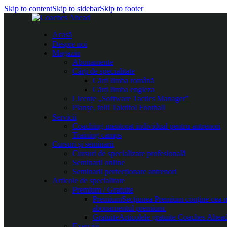
Skip to content
Skip to sidebar
Skip to footer
Acasă
Despre noi
Magazin
Abonamente
Cărți de specialitate
Cărți limba română
Cărți limba engleza
Licențe „Software Tactics Manager”
Planșe, folii Taktifol Football
Servicii
Coaching-mentorat individual pentru antrenori
Training camps
Cursuri și seminarii
Cursuri de specializare profesională
Seminarii online
Seminarii perfecționare antrenori
Articole de specialitate
Premium / Gratuite
Premium
Secțiunea Premium conține cea mai
abonamentul premium.
Gratuite
Articolele gratuite Coaches Ahead 
Exerciții