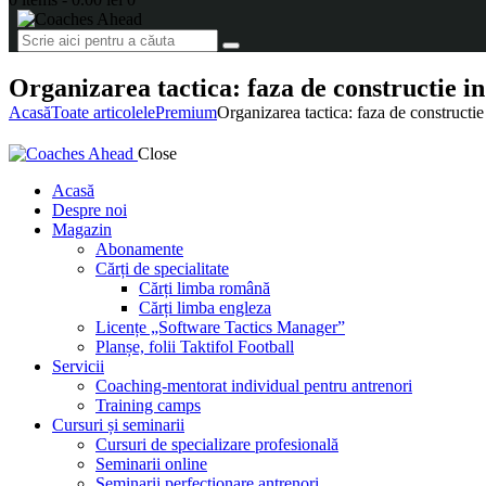
Organizarea tactica: faza de constructie in
Acasă
Toate articolele
Premium
Organizarea tactica: faza de constructie 
Close
Acasă
Despre noi
Magazin
Abonamente
Cărți de specialitate
Cărți limba română
Cărți limba engleza
Licențe „Software Tactics Manager”
Planșe, folii Taktifol Football
Servicii
Coaching-mentorat individual pentru antrenori
Training camps
Cursuri și seminarii
Cursuri de specializare profesională
Seminarii online
Seminarii perfecționare antrenori