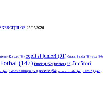
EXERCIȚIILOR
25/05/2026
copii si juniori
(91)
rican
(42)
copii
(38)
Cristian Sandor
(38)
crsse
(36)
Fotbal
(147)
Jucători
Fundași
(52)
jucător
(53)
Posesia mingii
(50)
posesie
(54)
Presing
(48)
ar
(42)
povestile zilei
(43)