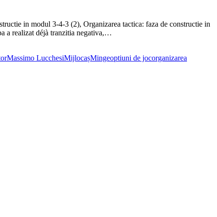
ctie in modul 3-4-3 (2), Organizarea tactica: faza de constructie in
a a realizat déjà tranzitia negativa,…
tor
Massimo Lucchesi
Mijlocaș
Minge
optiuni de joc
organizarea