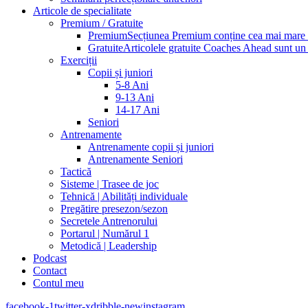
Articole de specialitate
Premium / Gratuite
Premium
Secțiunea Premium conține cea mai mare pa
Gratuite
Articolele gratuite Coaches Ahead sunt un p
Exerciții
Copii și juniori
5-8 Ani
9-13 Ani
14-17 Ani
Seniori
Antrenamente
Antrenamente copii și juniori
Antrenamente Seniori
Tactică
Sisteme | Trasee de joc
Tehnică | Abilități individuale
Pregătire presezon/sezon
Secretele Antrenorului
Portarul | Numărul 1
Metodică | Leadership
Podcast
Contact
Contul meu
facebook-1
twitter-x
dribble-new
instagram