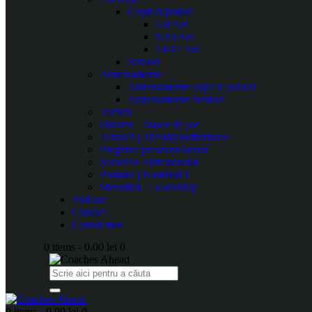
Copii și juniori
5-8 Ani
9-13 Ani
14-17 Ani
Seniori
Antrenamente
Antrenamente copii și juniori
Antrenamente Seniori
Tactică
Sisteme | Trasee de joc
Tehnică | Abilități individuale
Pregătire presezon/sezon
Secretele Antrenorului
Portarul | Numărul 1
Metodică | Leadership
Podcast
Contact
Contul meu
0 items
-
0.00 lei
0
0 items
-
0.00 lei
0