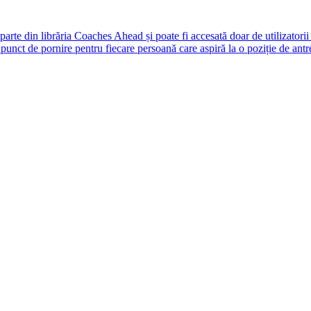
rte din librăria Coaches Ahead și poate fi accesată doar de utilizatori
unct de pornire pentru fiecare persoană care aspiră la o poziție de antr