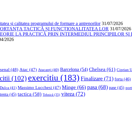
atea și calitatea programului de formare a antrenorilor
31/07/2026
PORTANȚA TACTICĂ ȘI FUNCȚIONALITATEA LOR
31/07/2026
ORIE LA PRACTICĂ PRIN INTERMEDIUL PRINCIPIILOR ȘI 
04/2026
Chelsea
(61)
Barcelona
(54)
senal
(48)
Atac
(47)
Ciprian U
Atacanți
(40)
exercitiu
(183)
citii
(102)
Finalizare
(71)
forta
(46)
pasa
(68)
Minge
(66)
Massimo Lucchesi
(47)
 Dulca
(41)
pase
(45)
port
viteza
(72)
tactica
(58)
stenta
(45)
Tehnică
(35)