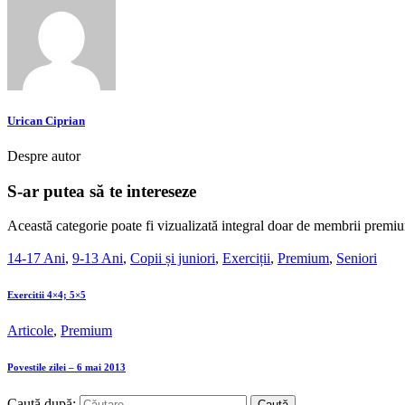
Urican Ciprian
Despre autor
S-ar putea să te intereseze
Această categorie poate fi vizualizată integral doar de membrii premiu
14-17 Ani
,
9-13 Ani
,
Copii și juniori
,
Exerciții
,
Premium
,
Seniori
Exercitii 4×4; 5×5
Articole
,
Premium
Povestile zilei – 6 mai 2013
Caută după: