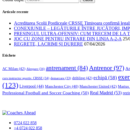
Articole recente
Acreditarea Școlii Postliceale CRSSE Timișoara confirmă legalit
CONEXIUNILE – LEGĂTURILE ÎNTRE JUCĂTORI, IM
PRESINGUL ULTRA-OFENSIV: CUM TRECEM DE LA TE
JOC CU ZONE PENTRU INTRARE DIN LINIA A-2-A
25/
REGRETE, LACRIMI ȘI DURERE
07/04/2026
Etichete
Antrenor
(97)
antrenament
(84)
Ar
AC Milan
(42)
Alergare
(34)
exer
echipă
(58)
dribling
(42)
curs instructor sportiv. CRSSE
(34)
demarcare
(33)
(123)
Liverpool
(44)
Manchester United
(42)
Marius
Manchester City
(40)
Professional Football and Soccer Coaching
(50)
Real Madrid
(53)
rezi
0724 022 858
+4 0724 022 858