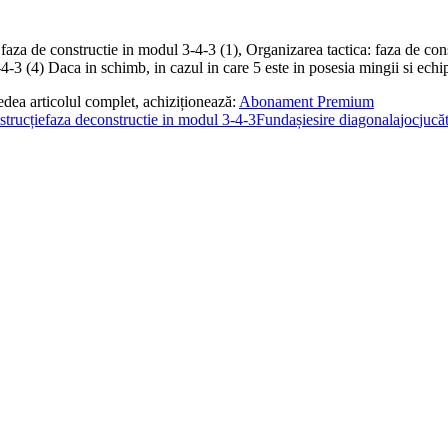
e constructie in modul 3-4-3 (1), Organizarea tactica: faza de constru
4-3 (4) Daca in schimb, in cazul in care 5 este in posesia mingii si echip
edea articolul complet, achiziționează:
Abonament Premium
strucție
faza deconstructie in modul 3-4-3
Fundaș
iesire diagonala
joc
jucă