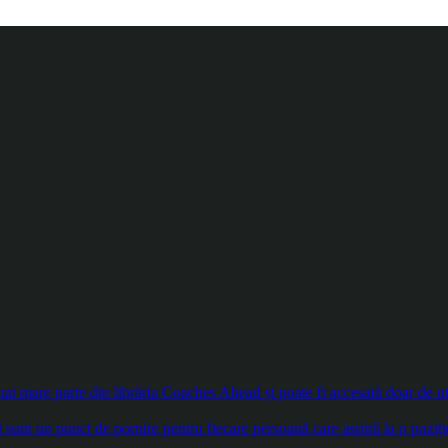
 mare parte din librăria Coaches Ahead și poate fi accesată doar de util
sunt un punct de pornire pentru fiecare persoană care aspiră la o poziți