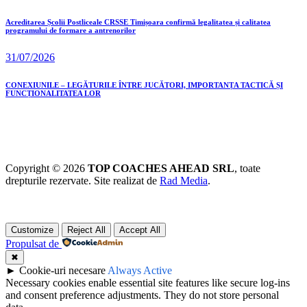
Acreditarea Școlii Postliceale CRSSE Timișoara confirmă legalitatea și calitatea
programului de formare a antrenorilor
31/07/2026
CONEXIUNILE – LEGĂTURILE ÎNTRE JUCĂTORI, IMPORTANȚA TACTICĂ ȘI
FUNCȚIONALITATEA LOR
Copyright © 2026
TOP COACHES AHEAD SRL
, toate
drepturile rezervate. Site realizat de
Rad Media
.
Customize
Reject All
Accept All
Propulsat de
✖
►
Cookie-uri necesare
Always Active
Necessary cookies enable essential site features like secure log-ins
and consent preference adjustments. They do not store personal