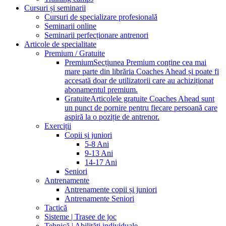
Cursuri și seminarii
Cursuri de specializare profesională
Seminarii online
Seminarii perfecționare antrenori
Articole de specialitate
Premium / Gratuite
Premium
Secțiunea Premium conține cea mai
mare parte din librăria Coaches Ahead și poate fi
accesată doar de utilizatorii care au achiziționat
abonamentul premium.
Gratuite
Articolele gratuite Coaches Ahead sunt
un punct de pornire pentru fiecare persoană care
aspiră la o poziție de antrenor.
Exerciții
Copii și juniori
5-8 Ani
9-13 Ani
14-17 Ani
Seniori
Antrenamente
Antrenamente copii și juniori
Antrenamente Seniori
Tactică
Sisteme | Trasee de joc
Tehnică | Abilități individuale