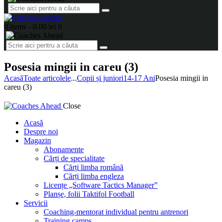
0 items
-
0.00 lei
0
Posesia mingii in careu (3)
Acasă
Toate articolele
...
Copii și juniori
14-17 Ani
Posesia mingii in
careu (3)
Close
Acasă
Despre noi
Magazin
Abonamente
Cărți de specialitate
Cărți limba română
Cărți limba engleza
Licențe „Software Tactics Manager”
Planșe, folii Taktifol Football
Servicii
Coaching-mentorat individual pentru antrenori
Training camps