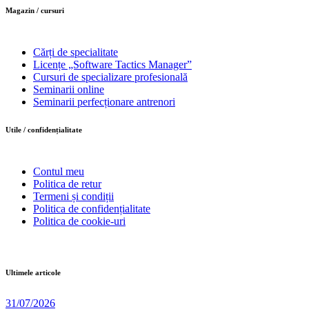
Magazin / cursuri
Cărți de specialitate
Licențe „Software Tactics Manager”
Cursuri de specializare profesională
Seminarii online
Seminarii perfecționare antrenori
Utile / confidențialitate
Contul meu
Politica de retur
Termeni și condiții
Politica de confidențialitate
Politica de cookie-uri
Ultimele articole
31/07/2026