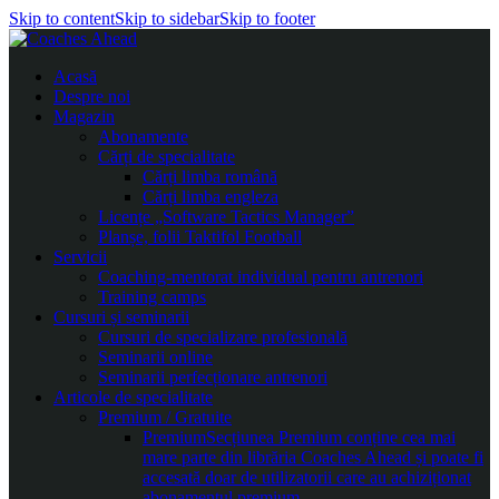
Skip to content
Skip to sidebar
Skip to footer
Acasă
Despre noi
Magazin
Abonamente
Cărți de specialitate
Cărți limba română
Cărți limba engleza
Licențe „Software Tactics Manager”
Planșe, folii Taktifol Football
Servicii
Coaching-mentorat individual pentru antrenori
Training camps
Cursuri și seminarii
Cursuri de specializare profesională
Seminarii online
Seminarii perfecționare antrenori
Articole de specialitate
Premium / Gratuite
Premium
Secțiunea Premium conține cea mai
mare parte din librăria Coaches Ahead și poate fi
accesată doar de utilizatorii care au achiziționat
abonamentul premium.