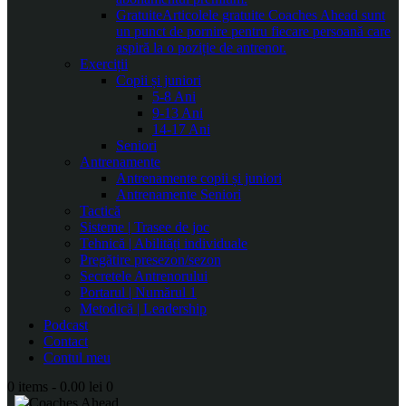
Gratuite
Articolele gratuite Coaches Ahead sunt
un punct de pornire pentru fiecare persoană care
aspiră la o poziție de antrenor.
Exerciții
Copii și juniori
5-8 Ani
9-13 Ani
14-17 Ani
Seniori
Antrenamente
Antrenamente copii și juniori
Antrenamente Seniori
Tactică
Sisteme | Trasee de joc
Tehnică | Abilități individuale
Pregătire presezon/sezon
Secretele Antrenorului
Portarul | Numărul 1
Metodică | Leadership
Podcast
Contact
Contul meu
0 items
-
0.00 lei
0