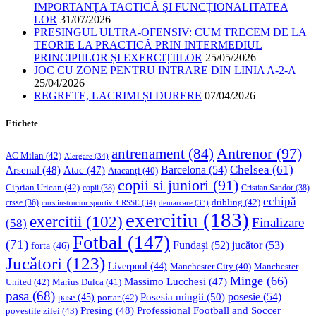
IMPORTANȚA TACTICĂ ȘI FUNCȚIONALITATEA
LOR
31/07/2026
PRESINGUL ULTRA-OFENSIV: CUM TRECEM DE LA
TEORIE LA PRACTICĂ PRIN INTERMEDIUL
PRINCIPIILOR ȘI EXERCIȚIILOR
25/05/2026
JOC CU ZONE PENTRU INTRARE DIN LINIA A-2-A
25/04/2026
REGRETE, LACRIMI ȘI DURERE
07/04/2026
Etichete
Antrenor
(97)
antrenament
(84)
AC Milan
(42)
Alergare
(34)
Chelsea
(61)
Barcelona
(54)
Arsenal
(48)
Atac
(47)
Atacanți
(40)
copii si juniori
(91)
Ciprian Urican
(42)
copii
(38)
Cristian Sandor
(38)
echipă
dribling
(42)
crsse
(36)
curs instructor sportiv. CRSSE
(34)
demarcare
(33)
exercitiu
(183)
exercitii
(102)
Finalizare
(58)
Fotbal
(147)
(71)
Fundași
(52)
jucător
(53)
forta
(46)
Jucători
(123)
Liverpool
(44)
Manchester
Manchester City
(40)
Minge
(66)
Massimo Lucchesi
(47)
United
(42)
Marius Dulca
(41)
pasa
(68)
Posesia mingii
(50)
posesie
(54)
pase
(45)
portar
(42)
Professional Football and Soccer
Presing
(48)
povestile zilei
(43)