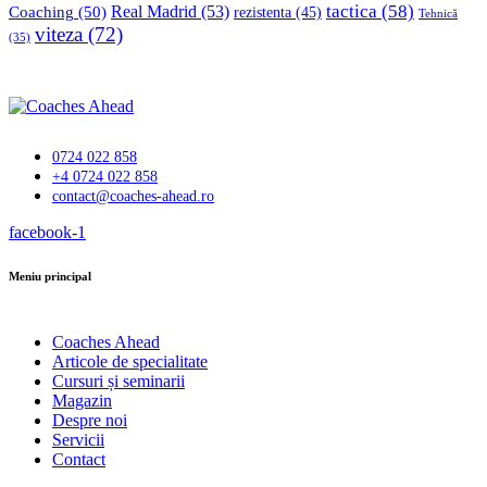
tactica
(58)
Coaching
(50)
Real Madrid
(53)
rezistenta
(45)
Tehnică
viteza
(72)
(35)
0724 022 858
+4 0724 022 858
contact@coaches-ahead.ro
facebook-1
Meniu principal
Coaches Ahead
Articole de specialitate
Cursuri și seminarii
Magazin
Despre noi
Servicii
Contact