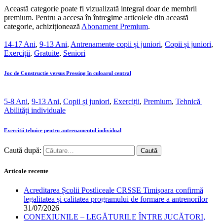
Această categorie poate fi vizualizată integral doar de membrii
premium. Pentru a accesa în întregime articolele din această
categorie, achiziționează
Abonament Premium
.
14-17 Ani
,
9-13 Ani
,
Antrenamente copii și juniori
,
Copii și juniori
,
Exerciții
,
Gratuite
,
Seniori
Joc de Constructie versus Pressing în culoarul central
5-8 Ani
,
9-13 Ani
,
Copii și juniori
,
Exerciții
,
Premium
,
Tehnică |
Abilități individuale
Exercitii tehnice pentru antrenamentul individual
Caută după:
Articole recente
Acreditarea Școlii Postliceale CRSSE Timișoara confirmă
legalitatea și calitatea programului de formare a antrenorilor
31/07/2026
CONEXIUNILE – LEGĂTURILE ÎNTRE JUCĂTORI,