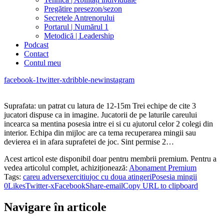
Pregătire presezon/sezon
Secretele Antrenorului
Portarul | Numărul 1
Metodică | Leadership
Podcast
Contact
Contul meu
facebook-1
twitter-x
dribble-new
instagram
Suprafata: un patrat cu latura de 12-15m Trei echipe de cite 3
jucatori dispuse ca in imagine. Jucatorii de pe laturile careului
incearca sa mentina posesia intre ei si cu ajutorul celor 2 colegi din
interior. Echipa din mijloc are ca tema recuperarea mingii sau
devierea ei in afara suprafetei de joc. Sint permise 2…
Acest articol este disponibil doar pentru membrii premium. Pentru a
vedea articolul complet, achiziționează:
Abonament Premium
Tags:
careu advers
exercitiu
joc cu doua atingeri
Posesia mingii
0
Likes
Twitter-x
Facebook
Share-email
Copy URL to clipboard
Navigare în articole