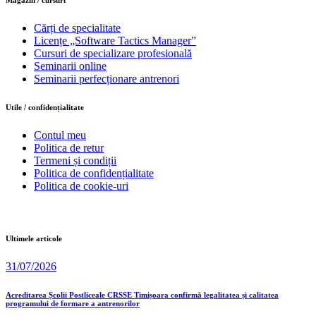
Cărți de specialitate
Licențe „Software Tactics Manager”
Cursuri de specializare profesională
Seminarii online
Seminarii perfecționare antrenori
Utile / confidențialitate
Contul meu
Politica de retur
Termeni și condiții
Politica de confidențialitate
Politica de cookie-uri
Ultimele articole
31/07/2026
Acreditarea Școlii Postliceale CRSSE Timișoara confirmă legalitatea și calitatea
programului de formare a antrenorilor