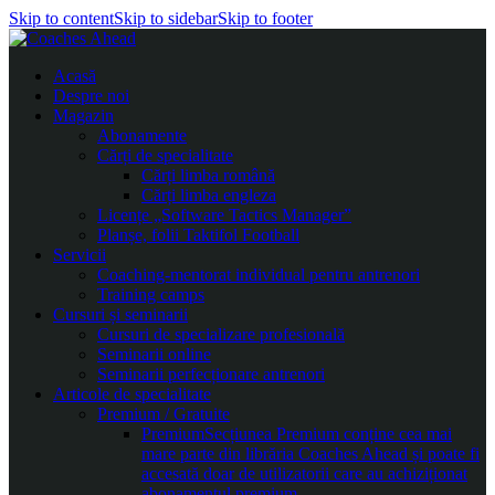
Skip to content
Skip to sidebar
Skip to footer
Acasă
Despre noi
Magazin
Abonamente
Cărți de specialitate
Cărți limba română
Cărți limba engleza
Licențe „Software Tactics Manager”
Planșe, folii Taktifol Football
Servicii
Coaching-mentorat individual pentru antrenori
Training camps
Cursuri și seminarii
Cursuri de specializare profesională
Seminarii online
Seminarii perfecționare antrenori
Articole de specialitate
Premium / Gratuite
Premium
Secțiunea Premium conține cea mai
mare parte din librăria Coaches Ahead și poate fi
accesată doar de utilizatorii care au achiziționat
abonamentul premium.