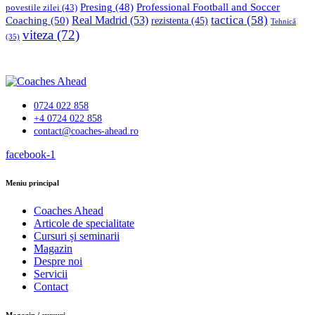
Professional Football and Soccer
Presing
(48)
povestile zilei
(43)
tactica
(58)
Coaching
(50)
Real Madrid
(53)
rezistenta
(45)
Tehnică
viteza
(72)
(35)
0724 022 858
+4 0724 022 858
contact@coaches-ahead.ro
facebook-1
Meniu principal
Coaches Ahead
Articole de specialitate
Cursuri și seminarii
Magazin
Despre noi
Servicii
Contact
Magazin / cursuri