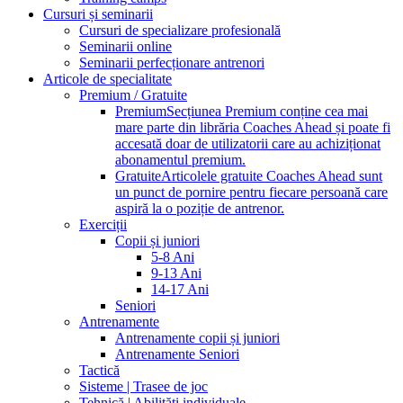
Cursuri și seminarii
Cursuri de specializare profesională
Seminarii online
Seminarii perfecționare antrenori
Articole de specialitate
Premium / Gratuite
Premium
Secțiunea Premium conține cea mai
mare parte din librăria Coaches Ahead și poate fi
accesată doar de utilizatorii care au achiziționat
abonamentul premium.
Gratuite
Articolele gratuite Coaches Ahead sunt
un punct de pornire pentru fiecare persoană care
aspiră la o poziție de antrenor.
Exerciții
Copii și juniori
5-8 Ani
9-13 Ani
14-17 Ani
Seniori
Antrenamente
Antrenamente copii și juniori
Antrenamente Seniori
Tactică
Sisteme | Trasee de joc
Tehnică | Abilități individuale