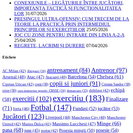
CONEXIUNILE – LEGĂTURILE ÎNTRE JUCĂTORI,
IMPORTANȚA TACTICĂ ȘI FUNCȚIONALITATEA
LOR
31/07/2026
PRESINGUL ULTRA-OFENSIV: CUM TRECEM DE LA
TEORIE LA PRACTICĂ PRIN INTERMEDIUL
PRINCIPIILOR ȘI EXERCIȚIILOR
25/05/2026
JOC CU ZONE PENTRU INTRARE DIN LINIA A-2-A
25/04/2026
REGRETE, LACRIMI ȘI DURERE
07/04/2026
Etichete
Antrenor
(97)
antrenament
(84)
AC Milan
(42)
Alergare
(34)
Chelsea
(61)
Barcelona
(54)
Arsenal
(48)
Atac
(47)
Atacanți
(40)
copii si juniori
(91)
Ciprian Urican
(42)
copii
(38)
Cristian Sandor
(38)
echipă
dribling
(42)
crsse
(36)
curs instructor sportiv. CRSSE
(34)
demarcare
(33)
exercitiu
(183)
exercitii
(102)
Finalizare
(58)
Fotbal
(147)
(71)
Fundași
(52)
jucător
(53)
forta
(46)
Jucători
(123)
Liverpool
(44)
Manchester
Manchester City
(40)
Minge
(66)
Massimo Lucchesi
(47)
United
(42)
Marius Dulca
(41)
pasa
(68)
Posesia mingii
(50)
posesie
(54)
pase
(45)
portar
(42)