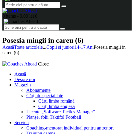
0 items
-
0.00 lei
0
Posesia mingii in careu (6)
Acasă
Toate articolele
...
Copii și juniori
14-17 Ani
Posesia mingii in
careu (6)
Close
Acasă
Despre noi
Magazin
Abonamente
Cărți de specialitate
Cărți limba română
Cărți limba engleza
Licențe „Software Tactics Manager”
Planșe, folii Taktifol Football
Servicii
Coaching-mentorat individual pentru antrenori
Training camps