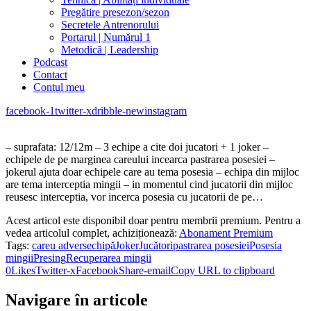
Pregătire presezon/sezon
Secretele Antrenorului
Portarul | Numărul 1
Metodică | Leadership
Podcast
Contact
Contul meu
facebook-1
twitter-x
dribble-new
instagram
– suprafata: 12/12m – 3 echipe a cite doi jucatori + 1 joker –
echipele de pe marginea careului incearca pastrarea posesiei –
jokerul ajuta doar echipele care au tema posesia – echipa din mijloc
are tema interceptia mingii – in momentul cind jucatorii din mijloc
reusesc interceptia, vor incerca posesia cu jucatorii de pe…
Acest articol este disponibil doar pentru membrii premium. Pentru a
vedea articolul complet, achiziționează:
Abonament Premium
Tags:
careu advers
echipă
Joker
Jucători
pastrarea posesiei
Posesia
mingii
Presing
Recuperarea mingii
0
Likes
Twitter-x
Facebook
Share-email
Copy URL to clipboard
Navigare în articole