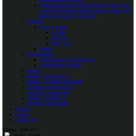
Gratuite
Articolele gratuite Coaches Ahead sunt
un punct de pornire pentru fiecare persoană care
aspiră la o poziție de antrenor.
Exerciții
Copii și juniori
5-8 Ani
9-13 Ani
14-17 Ani
Seniori
Antrenamente
Antrenamente copii și juniori
Antrenamente Seniori
Tactică
Sisteme | Trasee de joc
Tehnică | Abilități individuale
Pregătire presezon/sezon
Secretele Antrenorului
Portarul | Numărul 1
Metodică | Leadership
Podcast
Contact
Contul meu
0 items
-
0.00 lei
0