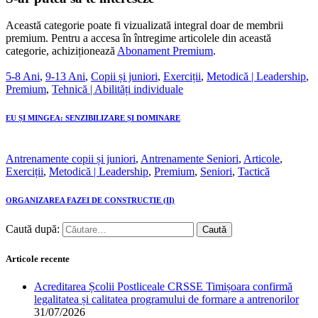
Această categorie poate fi vizualizată integral doar de membrii
premium. Pentru a accesa în întregime articolele din această
categorie, achiziționează
Abonament Premium
.
5-8 Ani
,
9-13 Ani
,
Copii și juniori
,
Exerciții
,
Metodică | Leadership
,
Premium
,
Tehnică | Abilități individuale
EU ȘI MINGEA: SENZIBILIZARE ȘI DOMINARE
Antrenamente copii și juniori
,
Antrenamente Seniori
,
Articole
,
Exerciții
,
Metodică | Leadership
,
Premium
,
Seniori
,
Tactică
ORGANIZAREA FAZEI DE CONSTRUCȚIE (II)
Caută după:
Articole recente
Acreditarea Școlii Postliceale CRSSE Timișoara confirmă
legalitatea și calitatea programului de formare a antrenorilor
31/07/2026