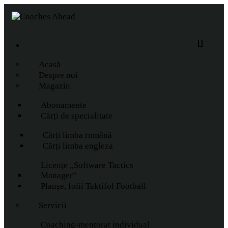
Acasă
Despre noi
Magazin
Abonamente
Cărți de specialitate
Cărți limba română
Cărți limba engleza
Licențe „Software Tactics
Manager”
Planșe, folii Taktifol Football
Servicii
Coaching-mentorat individual