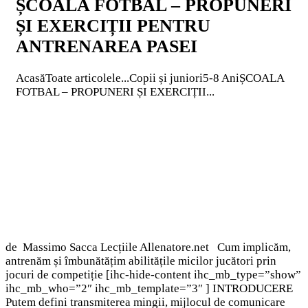
ȘCOALA FOTBAL – PROPUNERI
ȘI EXERCIȚII PENTRU
ANTRENAREA PASEI
Acasă
Toate articolele
...
Copii și juniori
5-8 Ani
ȘCOALA
FOTBAL – PROPUNERI ȘI EXERCIȚII...
de Massimo Sacca Lecțiile Allenatore.net Cum implicăm,
antrenăm și îmbunătățim abilitățile micilor jucători prin
jocuri de competiție [ihc-hide-content ihc_mb_type=”show”
ihc_mb_who=”2″ ihc_mb_template=”3″ ] INTRODUCERE
Putem defini transmiterea mingii, mijlocul de comunicare