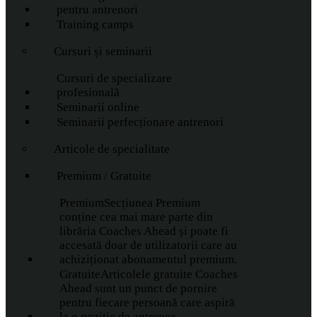
pentru antrenori
Training camps
Cursuri și seminarii
Cursuri de specializare
profesională
Seminarii online
Seminarii perfecționare antrenori
Articole de specialitate
Premium / Gratuite
Premium
Secțiunea Premium
conține cea mai mare parte din
librăria Coaches Ahead și poate fi
accesată doar de utilizatorii care au
achiziționat abonamentul premium.
Gratuite
Articolele gratuite Coaches
Ahead sunt un punct de pornire
pentru fiecare persoană care aspiră
la o poziție de antrenor.