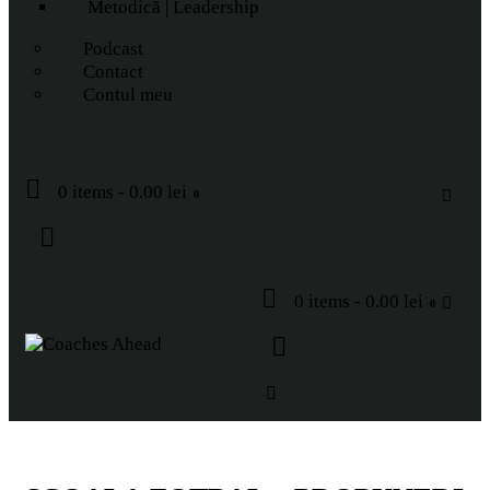
Metodică | Leadership
Podcast
Contact
Contul meu
0 items
-
0.00 lei
0
0 items
-
0.00 lei
0