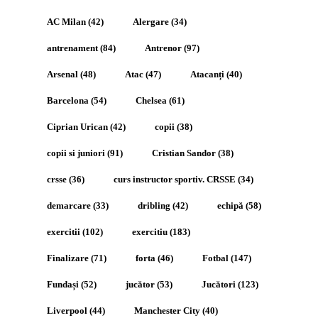
AC Milan
(42)
Alergare
(34)
antrenament
(84)
Antrenor
(97)
Arsenal
(48)
Atac
(47)
Atacanți
(40)
Barcelona
(54)
Chelsea
(61)
Ciprian Urican
(42)
copii
(38)
copii si juniori
(91)
Cristian Sandor
(38)
crsse
(36)
curs instructor sportiv. CRSSE
(34)
demarcare
(33)
dribling
(42)
echipă
(58)
exercitii
(102)
exercitiu
(183)
Finalizare
(71)
forta
(46)
Fotbal
(147)
Fundași
(52)
jucător
(53)
Jucători
(123)
Liverpool
(44)
Manchester City
(40)