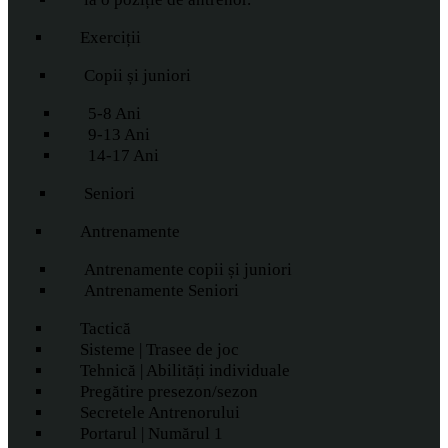
Exerciții
Copii și juniori
5-8 Ani
9-13 Ani
14-17 Ani
Seniori
Antrenamente
Antrenamente copii și juniori
Antrenamente Seniori
Tactică
Sisteme | Trasee de joc
Tehnică | Abilități individuale
Pregătire presezon/sezon
Secretele Antrenorului
Portarul | Numărul 1