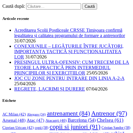
Caută după:
Articole recente
Acreditarea Școlii Postliceale CRSSE Timișoara confirmă
legalitatea și calitatea programului de formare a antrenorilor
31/07/2026
CONEXIUNILE – LEGĂTURILE ÎNTRE JUCĂTORI,
IMPORTANȚA TACTICĂ ȘI FUNCȚIONALITATEA
LOR
31/07/2026
PRESINGUL ULTRA-OFENSIV: CUM TRECEM DE LA
TEORIE LA PRACTICĂ PRIN INTERMEDIUL
PRINCIPIILOR ȘI EXERCIȚIILOR
25/05/2026
JOC CU ZONE PENTRU INTRARE DIN LINIA A-2-A
25/04/2026
REGRETE, LACRIMI ȘI DURERE
07/04/2026
Etichete
Antrenor
(97)
antrenament
(84)
AC Milan
(42)
Alergare
(34)
Chelsea
(61)
Barcelona
(54)
Arsenal
(48)
Atac
(47)
Atacanți
(40)
copii si juniori
(91)
Ciprian Urican
(42)
copii
(38)
Cristian Sandor
(38)