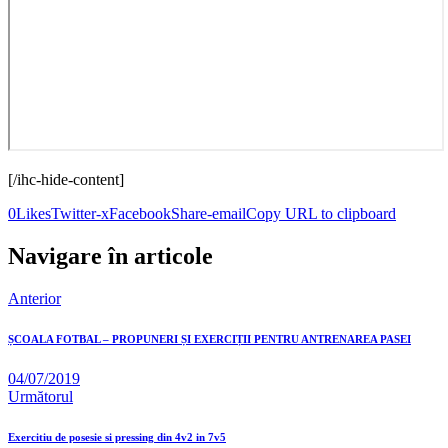
[/ihc-hide-content]
0
Likes
Twitter-x
Facebook
Share-email
Copy URL to clipboard
Navigare în articole
Anterior
ȘCOALA FOTBAL – PROPUNERI ȘI EXERCIȚII PENTRU ANTRENAREA PASEI
04/07/2019
Următorul
Exercitiu de posesie si pressing din 4v2 in 7v5