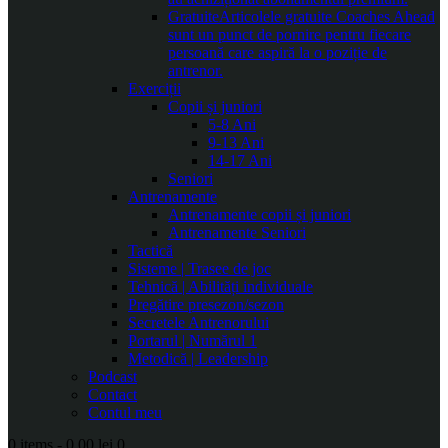
Gratuite
Articolele gratuite Coaches Ahead
sunt un punct de pornire pentru fiecare
persoană care aspiră la o poziție de
antrenor.
Exerciții
Copii și juniori
5-8 Ani
9-13 Ani
14-17 Ani
Seniori
Antrenamente
Antrenamente copii și juniori
Antrenamente Seniori
Tactică
Sisteme | Trasee de joc
Tehnică | Abilități individuale
Pregătire presezon/sezon
Secretele Antrenorului
Portarul | Numărul 1
Metodică | Leadership
Podcast
Contact
Contul meu
0 items
-
0.00 lei
0