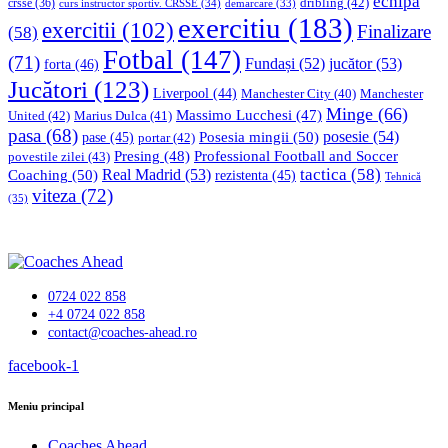
echipă
dribling
(42)
crsse
(36)
curs instructor sportiv. CRSSE
(34)
demarcare
(33)
exercitiu
(183)
exercitii
(102)
Finalizare
(58)
Fotbal
(147)
(71)
Fundași
(52)
jucător
(53)
forta
(46)
Jucători
(123)
Liverpool
(44)
Manchester
Manchester City
(40)
Minge
(66)
Massimo Lucchesi
(47)
United
(42)
Marius Dulca
(41)
pasa
(68)
Posesia mingii
(50)
posesie
(54)
pase
(45)
portar
(42)
Professional Football and Soccer
Presing
(48)
povestile zilei
(43)
tactica
(58)
Coaching
(50)
Real Madrid
(53)
rezistenta
(45)
Tehnică
viteza
(72)
(35)
0724 022 858
+4 0724 022 858
contact@coaches-ahead.ro
facebook-1
Meniu principal
Coaches Ahead