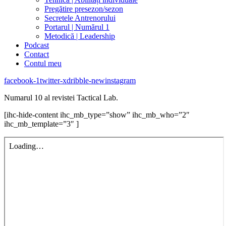
Pregătire presezon/sezon
Secretele Antrenorului
Portarul | Numărul 1
Metodică | Leadership
Podcast
Contact
Contul meu
facebook-1
twitter-x
dribble-new
instagram
Numarul 10 al revistei Tactical Lab.
[ihc-hide-content ihc_mb_type=”show” ihc_mb_who=”2″
ihc_mb_template=”3″ ]