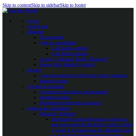
Skip to content
Skip to sidebar
Skip to footer
Acasă
Despre noi
Magazin
Abonamente
Cărți de specialitate
Cărți limba română
Cărți limba engleza
Licențe „Software Tactics Manager”
Planșe, folii Taktifol Football
Servicii
Coaching-mentorat individual pentru antrenori
Training camps
Cursuri și seminarii
Cursuri de specializare profesională
Seminarii online
Seminarii perfecționare antrenori
Articole de specialitate
Premium / Gratuite
Premium
Secțiunea Premium conține cea
mai mare parte din librăria Coaches Ahead
și poate fi accesată doar de utilizatorii care
au achiziționat abonamentul premium.