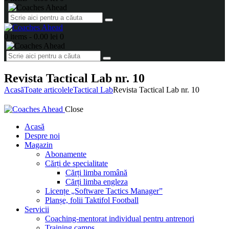
0 items
-
0.00 lei
0
Revista Tactical Lab nr. 10
Acasă
Toate articolele
Tactical Lab
Revista Tactical Lab nr. 10
Close
Acasă
Despre noi
Magazin
Abonamente
Cărți de specialitate
Cărți limba română
Cărți limba engleza
Licențe „Software Tactics Manager”
Planșe, folii Taktifol Football
Servicii
Coaching-mentorat individual pentru antrenori
Training camps