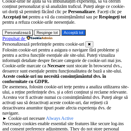
Cookie-urile ne ajută să vă îmbunătățim experiența, să vă oferim
conținut personalizat și să analizăm traficul. Puteți alege ce cookie-
uri doriți să permiteți făcând clic pe
Personalizare
. Faceți clic pe
Acceptați tot
pentru a vă da consimțământul sau pe
Respingeți tot
pentru a refuza cookie-urile neesențiale.
Personalizează
Respinge tot
Acceptă tot
Propulsat de
Personalizează preferințele pentru cookie-uri
✖
Folosim cookie-uri pentru a asigura o navigare fără probleme și
pentru a activa funcțiile esențiale ale site-ului. Puteți vizualiza
informații detaliate despre fiecare categorie de cookie-uri mai jos.
Cookie-urile marcate ca
Necesare
sunt stocate în browserul dvs.,
deoarece sunt esențiale pentru funcționalitatea de bază a site-ului.
Aceste cookie-uri nu necesită consimțământul dvs. în
conformitate cu GDPR.
De asemenea, folosim cookie-uri terțe pentru a analiza utilizarea site-
ului, a reține preferințele dvs. și a oferi conținut și reclame relevante.
Acestea vor fi activate numai cu consimțământul dvs. Puteți alege să
activați sau să dezactivați aceste cookie-uri, dar rețineți că
dezactivarea anumitor tipuri poate afecta experiența dvs. de
navigare.
►
Cookie-uri necesare
Always Active
Necessary cookies enable essential site features like secure log-ins
and consent preference adjustments. They do not store personal