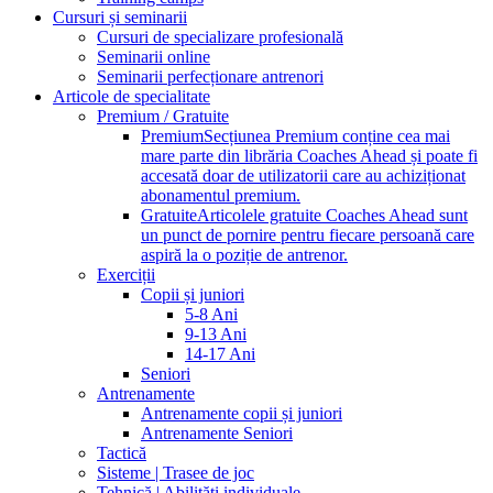
Cursuri și seminarii
Cursuri de specializare profesională
Seminarii online
Seminarii perfecționare antrenori
Articole de specialitate
Premium / Gratuite
Premium
Secțiunea Premium conține cea mai
mare parte din librăria Coaches Ahead și poate fi
accesată doar de utilizatorii care au achiziționat
abonamentul premium.
Gratuite
Articolele gratuite Coaches Ahead sunt
un punct de pornire pentru fiecare persoană care
aspiră la o poziție de antrenor.
Exerciții
Copii și juniori
5-8 Ani
9-13 Ani
14-17 Ani
Seniori
Antrenamente
Antrenamente copii și juniori
Antrenamente Seniori
Tactică
Sisteme | Trasee de joc
Tehnică | Abilități individuale