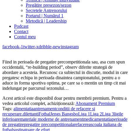
Pregătire presezon/sezon
Secretele Antrenorului
Portarul | Numărul 1
Metodică | Leadership
Podcast
Contact
Contul meu
facebook-1
twitter-x
dribble-new
instagram
Fiind in perioada de pregatire precompetitionala sau, asa cum spun
occidentalii, “re-building period”, observ diferite strategii de
abordare a acesteia. Recunosc ca subiectul in discutie, modul in care
pregatesc echipa in perioada dinaintea campionatului, pentru a o
aduce in forma sportiva optima, pe care sa o mentin un timp cit mai
indelungat pe parcursul sezonului…
Acest articol este disponibil doar pentru membrii premium. Pentru a
vedea articolul complet, achiziționează:
Abonament Premium
Tags:
alimentatia
antrenament
conditii de refacere si
recuperare.
dilettanti
Fotbal
Jengs Bangsbo
Liga 1
Liga 2
Liga 3
ligile
inferioare
materiale moderne de antrenament
medicamentatia
perioade
de pregatire
pregatire precompetitionala
refacerea
scoala italiana de
fotbal
sustinatoare de efort