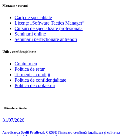
Magazin / cursuri
Cărți de specialitate
Licențe „Software Tactics Manager”
Cursuri de specializare profesională
Seminarii online
Seminarii perfecționare antrenori
Utile / confidențialitate
Contul meu
Politica de retur
Termeni și condiții
Politica de confidențialitate
Politica de cookie-uri
Ultimele articole
31/07/2026
Acreditarea Școlii Postliceale CRSSE Timișoara confirmă legalitatea și calitatea
programului de formare a antrenorilor