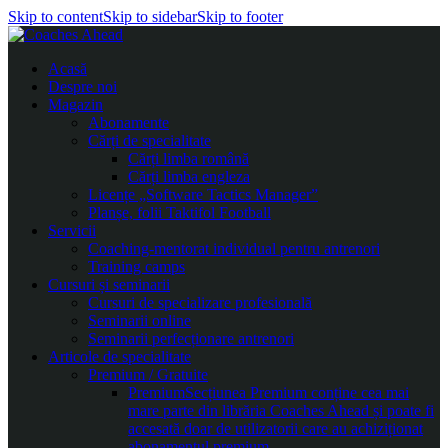
Skip to content
Skip to sidebar
Skip to footer
Acasă
Despre noi
Magazin
Abonamente
Cărți de specialitate
Cărți limba română
Cărți limba engleza
Licențe „Software Tactics Manager”
Planșe, folii Taktifol Football
Servicii
Coaching-mentorat individual pentru antrenori
Training camps
Cursuri și seminarii
Cursuri de specializare profesională
Seminarii online
Seminarii perfecționare antrenori
Articole de specialitate
Premium / Gratuite
Premium
Secțiunea Premium conține cea mai
mare parte din librăria Coaches Ahead și poate fi
accesată doar de utilizatorii care au achiziționat
abonamentul premium.