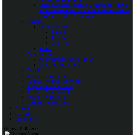
Gratuite
Articolele gratuite Coaches Ahead sunt
un punct de pornire pentru fiecare persoană care
aspiră la o poziție de antrenor.
Exerciții
Copii și juniori
5-8 Ani
9-13 Ani
14-17 Ani
Seniori
Antrenamente
Antrenamente copii și juniori
Antrenamente Seniori
Tactică
Sisteme | Trasee de joc
Tehnică | Abilități individuale
Pregătire presezon/sezon
Secretele Antrenorului
Portarul | Numărul 1
Metodică | Leadership
Podcast
Contact
Contul meu
0 items
-
0.00 lei
0