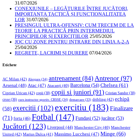
31/07/2026
CONEXIUNILE – LEGĂTURILE ÎNTRE JUCĂTORI,
IMPORTANȚA TACTICĂ ȘI FUNCȚIONALITATEA
LOR
31/07/2026
PRESINGUL ULTRA-OFENSIV: CUM TRECEM DE LA
TEORIE LA PRACTICĂ PRIN INTERMEDIUL
PRINCIPIILOR ȘI EXERCIȚIILOR
25/05/2026
JOC CU ZONE PENTRU INTRARE DIN LINIA A-2-A
25/04/2026
REGRETE, LACRIMI ȘI DURERE
07/04/2026
Etichete
Antrenor
(97)
antrenament
(84)
AC Milan
(42)
Alergare
(34)
Chelsea
(61)
Barcelona
(54)
Arsenal
(48)
Atac
(47)
Atacanți
(40)
copii si juniori
(91)
Ciprian Urican
(42)
copii
(38)
Cristian Sandor
(38)
echipă
dribling
(42)
crsse
(36)
curs instructor sportiv. CRSSE
(34)
demarcare
(33)
exercitiu
(183)
exercitii
(102)
Finalizare
(58)
Fotbal
(147)
(71)
Fundași
(52)
jucător
(53)
forta
(46)
Jucători
(123)
Liverpool
(44)
Manchester
Manchester City
(40)
Minge
(66)
Massimo Lucchesi
(47)
United
(42)
Marius Dulca
(41)