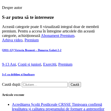
Despre autor
S-ar putea să te intereseze
Această categorie poate fi vizualizată integral doar de membrii
premium. Pentru a accesa în întregime articolele din această
categorie, achiziționează
Abonament Premium
.
Arhiva video
,
Premium
[2011-12] Victoria Branesti – Dunarea Galati 2-2
9-13 Ani
,
Copii și juniori
,
Exerciții
,
Premium
1v1 cu dribling si finalizare
Caută după:
Articole recente
Acreditarea Școlii Postliceale CRSSE Timișoara confirmă
legalitatea și calitatea programului de formare a antrenorilor