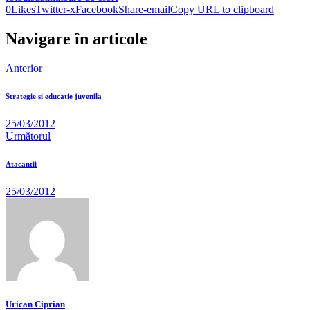
0
Likes
Twitter-x
Facebook
Share-email
Copy URL to clipboard
Navigare în articole
Anterior
Strategie si educatie juvenila
25/03/2012
Următorul
Atacantii
25/03/2012
Urican Ciprian