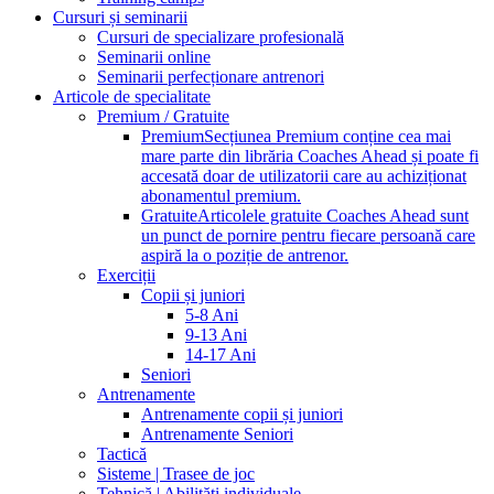
Cursuri și seminarii
Cursuri de specializare profesională
Seminarii online
Seminarii perfecționare antrenori
Articole de specialitate
Premium / Gratuite
Premium
Secțiunea Premium conține cea mai
mare parte din librăria Coaches Ahead și poate fi
accesată doar de utilizatorii care au achiziționat
abonamentul premium.
Gratuite
Articolele gratuite Coaches Ahead sunt
un punct de pornire pentru fiecare persoană care
aspiră la o poziție de antrenor.
Exerciții
Copii și juniori
5-8 Ani
9-13 Ani
14-17 Ani
Seniori
Antrenamente
Antrenamente copii și juniori
Antrenamente Seniori
Tactică
Sisteme | Trasee de joc
Tehnică | Abilități individuale