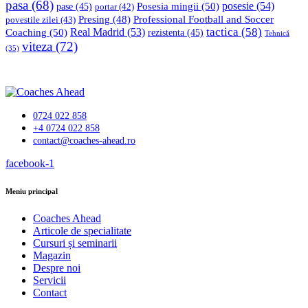
pasa
(68)
Posesia mingii
(50)
posesie
(54)
pase
(45)
portar
(42)
Professional Football and Soccer
Presing
(48)
povestile zilei
(43)
tactica
(58)
Coaching
(50)
Real Madrid
(53)
rezistenta
(45)
Tehnică
viteza
(72)
(35)
0724 022 858
+4 0724 022 858
contact@coaches-ahead.ro
facebook-1
Meniu principal
Coaches Ahead
Articole de specialitate
Cursuri și seminarii
Magazin
Despre noi
Servicii
Contact