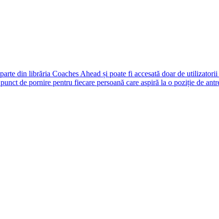
rte din librăria Coaches Ahead și poate fi accesată doar de utilizatori
unct de pornire pentru fiecare persoană care aspiră la o poziție de antr