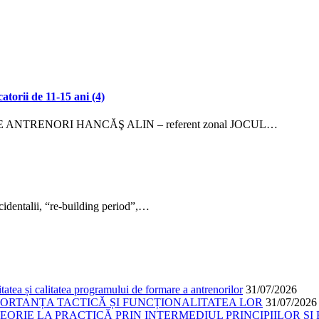
catorii de 11-15 ani (4)
TRENORI HANCĂŞ ALIN – referent zonal JOCUL…
cidentalii, “re-building period”,…
atea și calitatea programului de formare a antrenorilor
31/07/2026
PORTANȚA TACTICĂ ȘI FUNCȚIONALITATEA LOR
31/07/2026
ORIE LA PRACTICĂ PRIN INTERMEDIUL PRINCIPIILOR ȘI 