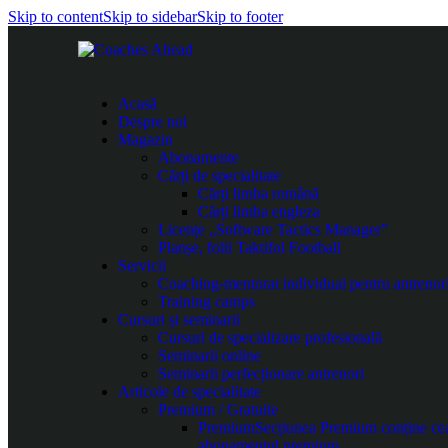
Skip to content
Skip to sidebar
Skip to footer
Acasă
Despre noi
Magazin
Abonamente
Cărți de specialitate
Cărți limba română
Cărți limba engleza
Licențe „Software Tactics Manager”
Planșe, folii Taktifol Football
Servicii
Coaching-mentorat individual pentru antrenor
Training camps
Cursuri și seminarii
Cursuri de specializare profesională
Seminarii online
Seminarii perfecționare antrenori
Articole de specialitate
Premium / Gratuite
Premium
Secțiunea Premium conține cea m
abonamentul premium.