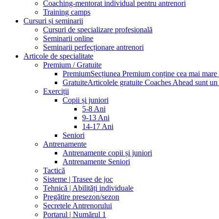
Coaching-mentorat individual pentru antrenori
Training camps
Cursuri și seminarii
Cursuri de specializare profesională
Seminarii online
Seminarii perfecționare antrenori
Articole de specialitate
Premium / Gratuite
Premium
Secțiunea Premium conține cea mai mare pa
Gratuite
Articolele gratuite Coaches Ahead sunt un p
Exerciții
Copii și juniori
5-8 Ani
9-13 Ani
14-17 Ani
Seniori
Antrenamente
Antrenamente copii și juniori
Antrenamente Seniori
Tactică
Sisteme | Trasee de joc
Tehnică | Abilități individuale
Pregătire presezon/sezon
Secretele Antrenorului
Portarul | Numărul 1