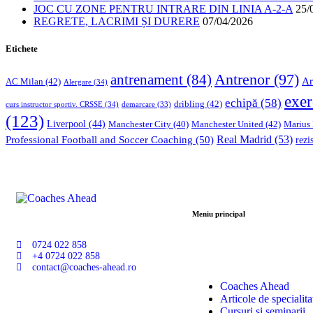
JOC CU ZONE PENTRU INTRARE DIN LINIA A-2-A
25/
REGRETE, LACRIMI ȘI DURERE
07/04/2026
Etichete
Antrenor
(97)
antrenament
(84)
Ar
AC Milan
(42)
Alergare
(34)
exer
echipă
(58)
dribling
(42)
curs instructor sportiv. CRSSE
(34)
demarcare
(33)
(123)
Liverpool
(44)
Manchester United
(42)
Marius
Manchester City
(40)
Professional Football and Soccer Coaching
(50)
Real Madrid
(53)
rezi
Meniu principal
0724 022 858
+4 0724 022 858
contact@coaches-ahead.ro
Coaches Ahead
Articole de specialita
Cursuri și seminarii