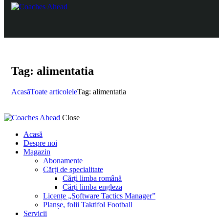
Tag: alimentatia
Acasă
Toate articolele
Tag: alimentatia
Close
Acasă
Despre noi
Magazin
Abonamente
Cărți de specialitate
Cărți limba română
Cărți limba engleza
Licențe „Software Tactics Manager”
Planșe, folii Taktifol Football
Servicii