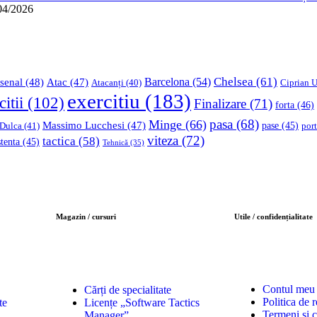
04/2026
Chelsea
(61)
Barcelona
(54)
senal
(48)
Atac
(47)
Ciprian U
Atacanți
(40)
exercitiu
(183)
citii
(102)
Finalizare
(71)
forta
(46)
pasa
(68)
Minge
(66)
Massimo Lucchesi
(47)
 Dulca
(41)
pase
(45)
port
viteza
(72)
tactica
(58)
stenta
(45)
Tehnică
(35)
Magazin / cursuri
Utile / confidențialitate
Contul meu
Cărți de specialitate
Politica de r
te
Licențe „Software Tactics
Termeni și c
Manager”