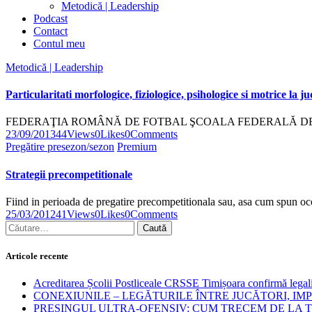
Metodică | Leadership
Podcast
Contact
Contul meu
Metodică | Leadership
Particularitati morfologice, fiziologice, psihologice si motrice la ju
FEDERAŢIA ROMÂNĂ DE FOTBAL ŞCOALA FEDERALĂ DE AN
23/09/2013
44
Views
0
Likes
0
Comments
Pregătire presezon/sezon
Premium
Strategii precompetitionale
Fiind in perioada de pregatire precompetitionala sau, asa cum spun oc
25/03/2012
41
Views
0
Likes
0
Comments
Articole recente
Acreditarea Școlii Postliceale CRSSE Timișoara confirmă legalit
CONEXIUNILE – LEGĂTURILE ÎNTRE JUCĂTORI, IM
PRESINGUL ULTRA-OFENSIV: CUM TRECEM DE LA TE