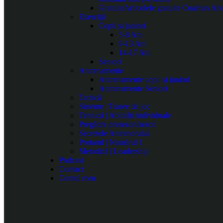
Gratuite
Articolele gratuite Coaches Ahea
Exerciții
Copii și juniori
5-8 Ani
9-13 Ani
14-17 Ani
Seniori
Antrenamente
Antrenamente copii și juniori
Antrenamente Seniori
Tactică
Sisteme | Trasee de joc
Tehnică | Abilități individuale
Pregătire presezon/sezon
Secretele Antrenorului
Portarul | Numărul 1
Metodică | Leadership
Podcast
Contact
Contul meu