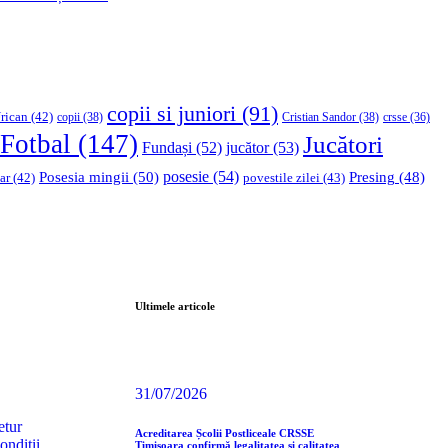
copii si juniori
(91)
rican
(42)
copii
(38)
Cristian Sandor
(38)
crsse
(36)
Fotbal
(147)
Jucători
Fundași
(52)
jucător
(53)
Posesia mingii
(50)
posesie
(54)
Presing
(48)
ar
(42)
povestile zilei
(43)
Ultimele articole
31/07/2026
etur
Acreditarea Școlii Postliceale CRSSE
ondiții
Timișoara confirmă legalitatea și calitatea