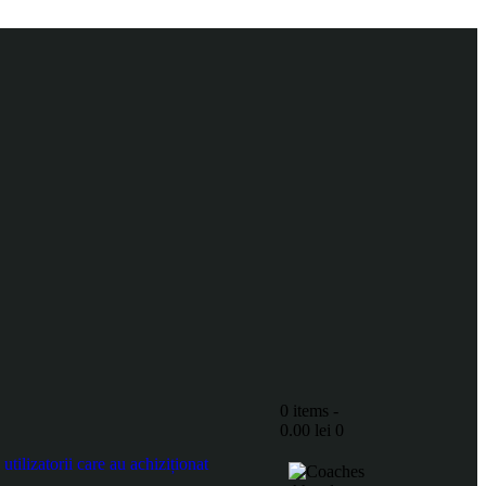
0 items
-
0.00 lei
0
ilizatorii care au achiziționat