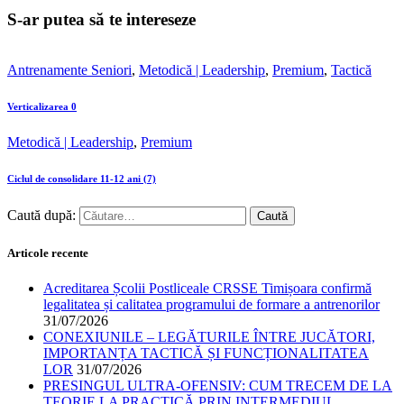
S-ar putea să te intereseze
Antrenamente Seniori
,
Metodică | Leadership
,
Premium
,
Tactică
Verticalizarea 0
Metodică | Leadership
,
Premium
Ciclul de consolidare 11-12 ani (7)
Caută după:
Articole recente
Acreditarea Școlii Postliceale CRSSE Timișoara confirmă
legalitatea și calitatea programului de formare a antrenorilor
31/07/2026
CONEXIUNILE – LEGĂTURILE ÎNTRE JUCĂTORI,
IMPORTANȚA TACTICĂ ȘI FUNCȚIONALITATEA
LOR
31/07/2026
PRESINGUL ULTRA-OFENSIV: CUM TRECEM DE LA
TEORIE LA PRACTICĂ PRIN INTERMEDIUL