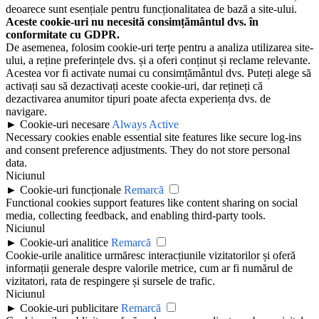
deoarece sunt esențiale pentru funcționalitatea de bază a site-ului.
Aceste cookie-uri nu necesită consimțământul dvs. în
conformitate cu GDPR.
De asemenea, folosim cookie-uri terțe pentru a analiza utilizarea site-
ului, a reține preferințele dvs. și a oferi conținut și reclame relevante.
Acestea vor fi activate numai cu consimțământul dvs. Puteți alege să
activați sau să dezactivați aceste cookie-uri, dar rețineți că
dezactivarea anumitor tipuri poate afecta experiența dvs. de
navigare.
►
Cookie-uri necesare
Always Active
Necessary cookies enable essential site features like secure log-ins
and consent preference adjustments. They do not store personal
data.
Niciunul
►
Cookie-uri funcționale
Remarcă
Functional cookies support features like content sharing on social
media, collecting feedback, and enabling third-party tools.
Niciunul
►
Cookie-uri analitice
Remarcă
Cookie-urile analitice urmăresc interacțiunile vizitatorilor și oferă
informații generale despre valorile metrice, cum ar fi numărul de
vizitatori, rata de respingere și sursele de trafic.
Niciunul
►
Cookie-uri publicitare
Remarcă