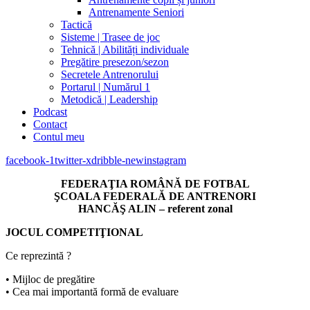
Antrenamente Seniori
Tactică
Sisteme | Trasee de joc
Tehnică | Abilități individuale
Pregătire presezon/sezon
Secretele Antrenorului
Portarul | Numărul 1
Metodică | Leadership
Podcast
Contact
Contul meu
facebook-1
twitter-x
dribble-new
instagram
FEDERAŢIA ROMÂNĂ DE FOTBAL
ŞCOALA FEDERALĂ DE ANTRENORI
HANCĂŞ ALIN – referent zonal
JOCUL COMPETIŢIONAL
Ce reprezintă ?
• Mijloc de pregătire
• Cea mai importantă formă de evaluare