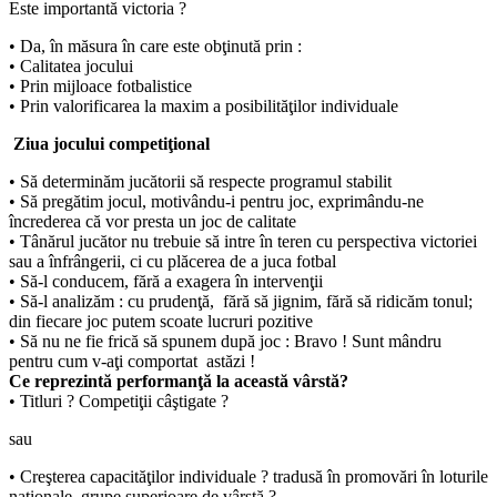
Este importantă victoria ?
• Da, în măsura în care este obţinută prin :
• Calitatea jocului
• Prin mijloace fotbalistice
• Prin valorificarea la maxim a posibilităţilor individuale
Ziua jocului competiţional
• Să determinăm jucătorii să respecte programul stabilit
• Să pregătim jocul, motivându-i pentru joc, exprimându-ne
încrederea că vor presta un joc de calitate
• Tânărul jucător nu trebuie să intre în teren cu perspectiva victoriei
sau a înfrângerii, ci cu plăcerea de a juca fotbal
• Să-l conducem, fără a exagera în intervenţii
• Să-l analizăm : cu prudenţă, fără să jignim, fără să ridicăm tonul;
din fiecare joc putem scoate lucruri pozitive
• Să nu ne fie frică să spunem după joc : Bravo ! Sunt mândru
pentru cum v-aţi comportat astăzi !
Ce reprezintă performanţă la această vârstă?
• Titluri ? Competiţii câştigate ?
sau
• Creşterea capacităţilor individuale ? tradusă în promovări în loturile
naţionale, grupe superioare de vârstă ?