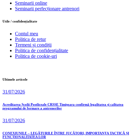
Seminarii online
Seminarii perfecționare antrenori
Utile / confidențialitate
Contul meu
Politica de retur
Termeni și condiții
Politica de confidențialitate
Politica de cookie-uri
Ultimele articole
31/07/2026
Acreditarea Școlii Postliceale CRSSE Timișoara confirmă legalitatea și calitatea
programului de formare a antrenorilor
31/07/2026
CONEXIUNILE – LEGĂTURILE ÎNTRE JUCĂTORI, IMPORTANȚA TACTICĂ ȘI
FUNCȚIONALITATEA LOR