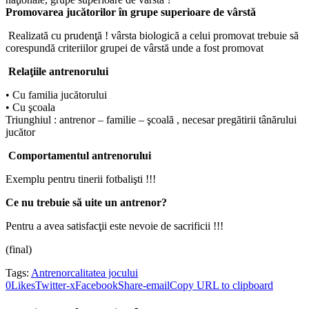
Promovarea jucătorilor în grupe superioare de vârstă
Realizată cu prudenţă ! vârsta biologică a celui promovat trebuie să
corespundă criteriilor grupei de vârstă unde a fost promovat
Relaţiile antrenorului
• Cu familia jucătorului
• Cu şcoala
Triunghiul : antrenor – familie – şcoală , necesar pregătirii tânărului
jucător
Comportamentul antrenorului
Exemplu pentru tinerii fotbalişti !!!
Ce nu trebuie să uite un antrenor?
Pentru a avea satisfacţii este nevoie de sacrificii !!!
(final)
Tags:
Antrenor
calitatea jocului
0
Likes
Twitter-x
Facebook
Share-email
Copy URL to clipboard