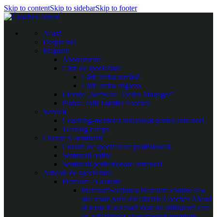
Skip to content
Skip to sidebar
Skip to footer
Acasă
Despre noi
Magazin
Abonamente
Cărți de specialitate
Cărți limba română
Cărți limba engleza
Licențe „Software Tactics Manager”
Planșe, folii Taktifol Football
Servicii
Coaching-mentorat individual pentru antrenori
Training camps
Cursuri și seminarii
Cursuri de specializare profesională
Seminarii online
Seminarii perfecționare antrenori
Articole de specialitate
Premium / Gratuite
Premium
Secțiunea Premium conține cea
mai mare parte din librăria Coaches Ahead
și poate fi accesată doar de utilizatorii care
au achiziționat abonamentul premium.