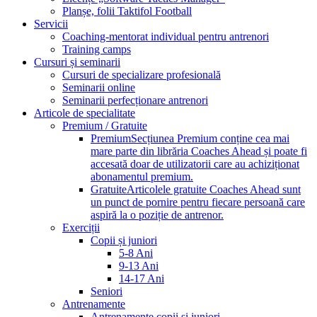
Planșe, folii Taktifol Football
Servicii
Coaching-mentorat individual pentru antrenori
Training camps
Cursuri și seminarii
Cursuri de specializare profesională
Seminarii online
Seminarii perfecționare antrenori
Articole de specialitate
Premium / Gratuite
Premium
Secțiunea Premium conține cea mai
mare parte din librăria Coaches Ahead și poate fi
accesată doar de utilizatorii care au achiziționat
abonamentul premium.
Gratuite
Articolele gratuite Coaches Ahead sunt
un punct de pornire pentru fiecare persoană care
aspiră la o poziție de antrenor.
Exerciții
Copii și juniori
5-8 Ani
9-13 Ani
14-17 Ani
Seniori
Antrenamente
Antrenamente copii și juniori