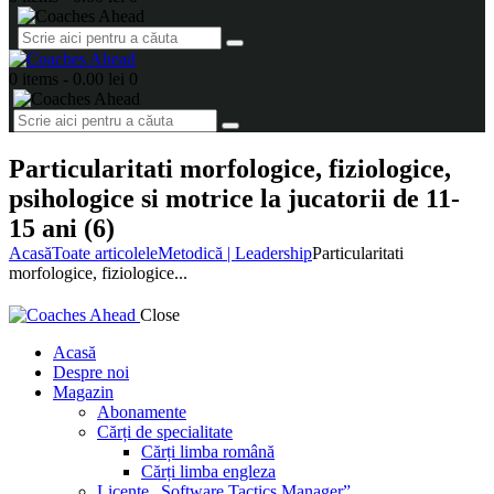
0 items
-
0.00 lei
0
Particularitati morfologice, fiziologice,
psihologice si motrice la jucatorii de 11-
15 ani (6)
Acasă
Toate articolele
Metodică | Leadership
Particularitati
morfologice, fiziologice...
Close
Acasă
Despre noi
Magazin
Abonamente
Cărți de specialitate
Cărți limba română
Cărți limba engleza
Licențe „Software Tactics Manager”