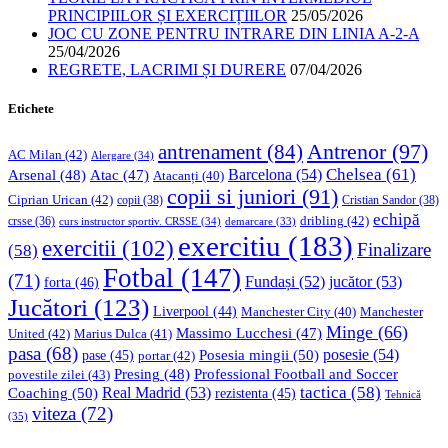
PRINCIPIILOR ȘI EXERCIȚIILOR
25/05/2026
JOC CU ZONE PENTRU INTRARE DIN LINIA A-2-A
25/04/2026
REGRETE, LACRIMI ȘI DURERE
07/04/2026
Etichete
Antrenor
(97)
antrenament
(84)
AC Milan
(42)
Alergare
(34)
Chelsea
(61)
Barcelona
(54)
Arsenal
(48)
Atac
(47)
Atacanți
(40)
copii si juniori
(91)
Ciprian Urican
(42)
copii
(38)
Cristian Sandor
(38)
echipă
dribling
(42)
crsse
(36)
curs instructor sportiv. CRSSE
(34)
demarcare
(33)
exercitiu
(183)
exercitii
(102)
Finalizare
(58)
Fotbal
(147)
(71)
Fundași
(52)
jucător
(53)
forta
(46)
Jucători
(123)
Liverpool
(44)
Manchester
Manchester City
(40)
Minge
(66)
Massimo Lucchesi
(47)
United
(42)
Marius Dulca
(41)
pasa
(68)
Posesia mingii
(50)
posesie
(54)
pase
(45)
portar
(42)
Professional Football and Soccer
Presing
(48)
povestile zilei
(43)
tactica
(58)
Coaching
(50)
Real Madrid
(53)
rezistenta
(45)
Tehnică
viteza
(72)
(35)