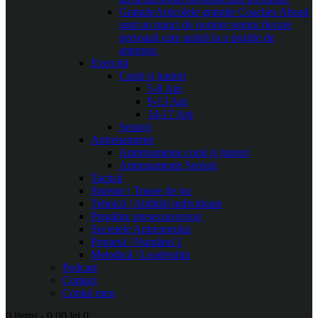
Gratuite
Articolele gratuite Coaches Ahead
sunt un punct de pornire pentru fiecare
persoană care aspiră la o poziție de
antrenor.
Exerciții
Copii și juniori
5-8 Ani
9-13 Ani
14-17 Ani
Seniori
Antrenamente
Antrenamente copii și juniori
Antrenamente Seniori
Tactică
Sisteme | Trasee de joc
Tehnică | Abilități individuale
Pregătire presezon/sezon
Secretele Antrenorului
Portarul | Numărul 1
Metodică | Leadership
Podcast
Contact
Contul meu
0 items
-
0.00 lei
0