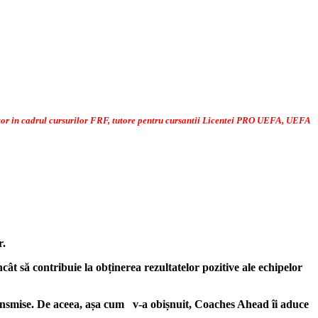
r in cadrul cursurilor FRF, tutore pentru cursantii Licentei PRO UEFA, UEFA
r.
cât să contribuie la obținerea rezultatelor pozitive ale echipelor
 transmise. De aceea, așa cum v-a obișnuit, Coaches Ahead îi aduce