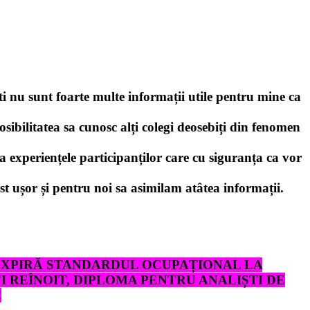
ti nu sunt foarte multe informații utile pentru mine ca
sibilitatea sa cunosc alți colegi deosebiți din fenomen
a experiențele participanților care cu siguranța ca vor
st ușor și pentru noi sa asimilam atâtea informații.
 EXPIRĂ STANDARDUL OCUPAȚIONAL LA
FI REÎNOIT, DIPLOMA PENTRU ANALIȘTI DE
!