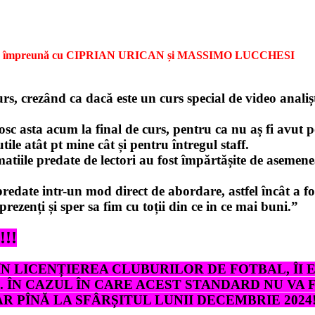
împreună cu CIPRIAN URICAN și MASSIMO LUCCHESI
rs, crezând ca dacă este un curs special de video analiș
c asta acum la final de curs, pentru ca nu aș fi avut po
ile atât pt mine cât și pentru întregul staff.
atiile predate de lectori au fost împărtășite de asemene
predate intr-un mod direct de abordare, astfel încât a fo
ezenți și sper sa fim cu toții din ce in ce mai buni.”
!!
ÎN LICENȚIEREA CLUBURILOR DE FOTBAL, ÎI
. ÎN CAZUL ÎN CARE ACEST STANDARD NU VA 
R PÎNĂ LA SFÂRȘITUL LUNII DECEMBRIE 2024