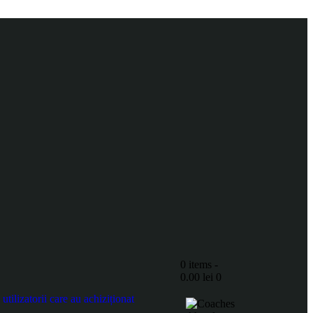
0 items
-
0.00 lei
0
ilizatorii care au achiziționat