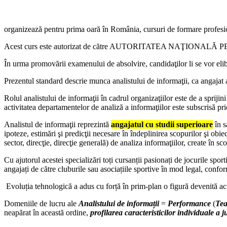
organizează pentru prima oară în România, cursuri de formare profesi
Acest curs este autorizat de către AUTORITATEA NAŢIONALĂ P
În urma promovării examenului de absolvire, candidaţilor li se vor eli
Prezentul standard descrie munca analistului de informaţii, ca angajat al
Rolul analistului de informaţii în cadrul organizaţiilor este de a sprijini
activitatea departamentelor de analiză a informaţiilor este subscrisă prio
Analistul de informaţii reprezintă
angajatul cu studii superioare
în s
ipoteze, estimări şi predicţii necesare în îndeplinirea scopurilor şi obie
sector, direcţie, direcţie generală) de analiza informaţiilor, create în sc
Cu ajutorul acestei specializări toți cursanții pasionați de jocurile spo
angajați de către cluburile sau asociațiile sportive în mod legal, confo
Evoluția tehnologică a adus cu forță în prim-plan o figură devenită 
Domeniile de lucru ale
Analistului de informații
=
Performance
(
Tea
neapărat în această ordine,
profilarea caracteristicilor individuale a j