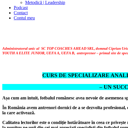
Metodică | Leadership
Podcast
Contact
Contul meu
Administratorul unic al SC TOP COACHES AHEAD SRL, domnul Ciprian Urican (li
YOUTH A ELITE JUNIOR, UEFA A, UEFA B, antreprenor – primul site de specia
CURS DE SPECIALIZARE ANALI
– UN SUCCES REMA
Așa cum am intuit, fotbalul românesc avea nevoie de asemenea special
În România avem antrenori dornici de a se dezvolta profesional, de 
la care activează.
Calitatea lectorilor este o condiție hotărâtoare în ceea ce priveș
la pupitru pe unii din cei mai apreciați specialiști din fotbalul r