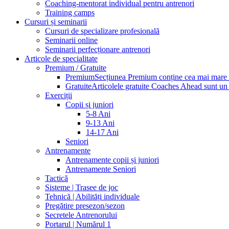
Coaching-mentorat individual pentru antrenori
Training camps
Cursuri și seminarii
Cursuri de specializare profesională
Seminarii online
Seminarii perfecționare antrenori
Articole de specialitate
Premium / Gratuite
Premium
Secțiunea Premium conține cea mai mare pa
Gratuite
Articolele gratuite Coaches Ahead sunt un p
Exerciții
Copii și juniori
5-8 Ani
9-13 Ani
14-17 Ani
Seniori
Antrenamente
Antrenamente copii și juniori
Antrenamente Seniori
Tactică
Sisteme | Trasee de joc
Tehnică | Abilități individuale
Pregătire presezon/sezon
Secretele Antrenorului
Portarul | Numărul 1