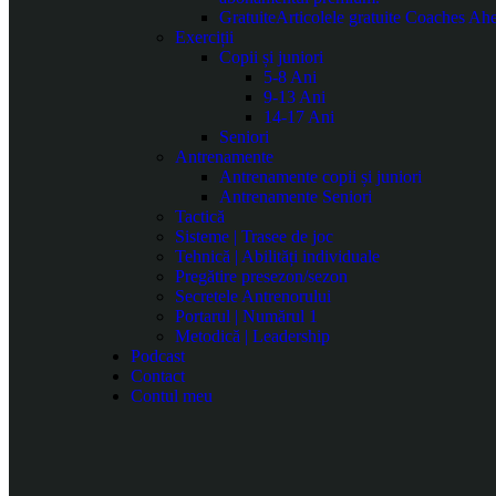
Gratuite
Articolele gratuite Coaches Ahea
Exerciții
Copii și juniori
5-8 Ani
9-13 Ani
14-17 Ani
Seniori
Antrenamente
Antrenamente copii și juniori
Antrenamente Seniori
Tactică
Sisteme | Trasee de joc
Tehnică | Abilități individuale
Pregătire presezon/sezon
Secretele Antrenorului
Portarul | Numărul 1
Metodică | Leadership
Podcast
Contact
Contul meu