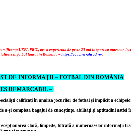
cența UEFA PRO), are o experienta de peste 25 ani in sport ca antrenor, lecto
litate in fotbal lansat in Romania –
https://coaches-ahead.ro/
.
ST DE INFORMAȚII – FOTBAL DIN ROMÂNIA
RCABIL –
iști calificați în analiza jocurilor de fotbal și implicit a echipelo
a-și completa bagajul de cunoștințe, abilități și aptitudini astfel în
te recepționarea clară, limpede, filtrată a numeroaselor informații
omânesc și european: