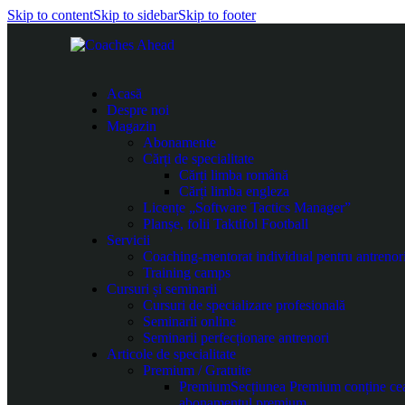
Skip to content
Skip to sidebar
Skip to footer
Acasă
Despre noi
Magazin
Abonamente
Cărți de specialitate
Cărți limba română
Cărți limba engleza
Licențe „Software Tactics Manager”
Planșe, folii Taktifol Football
Servicii
Coaching-mentorat individual pentru antrenor
Training camps
Cursuri și seminarii
Cursuri de specializare profesională
Seminarii online
Seminarii perfecționare antrenori
Articole de specialitate
Premium / Gratuite
Premium
Secțiunea Premium conține cea m
abonamentul premium.