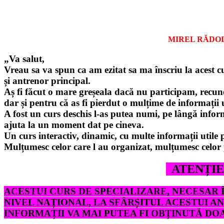
MIREL RĂDOI 
„Va salut,
Vreau sa va spun ca am ezitat sa ma înscriu la acest cu
și antrenor principal.
Aș fi făcut o mare greșeala dacă nu participam, recunos
dar și pentru că as fi pierdut o mulțime de informații ut
A fost un curs deschis l-as putea numi, pe lângă inform
ajuta la un moment dat pe cineva.
Un curs interactiv, dinamic, cu multe informații utile 
Mulțumesc celor care l au organizat, mulțumesc celor pr
ATENȚIE!
ACESTUI CURS DE SPECIALIZARE, NECESAR 
NIVEL NAȚIONAL, LA SFÂRȘITUL ACESTUI AN
INFORMAȚII VA MAI PUTEA FI OBȚINUTĂ DOA