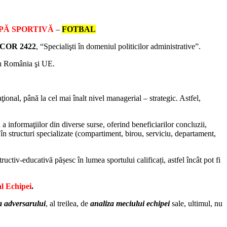
IPĂ SPORTIVĂ
–
FOTBAL
ă COR 2422
, “Specialişti în domeniul politicilor administrative”.
in România şi UE.
raţional, până la cel mai înalt nivel managerial – strategic. Astfel,
ă a informaţiilor din diverse surse, oferind beneficiarilor concluzii,
a în structuri specializate (compartiment, birou, serviciu, departament,
uctiv-educativă pășesc în lumea sportului calificați, astfel încât pot fi
al Echipei
.
a adversarului
, al treilea, de
analiza meciului echipei
sale, ultimul, nu