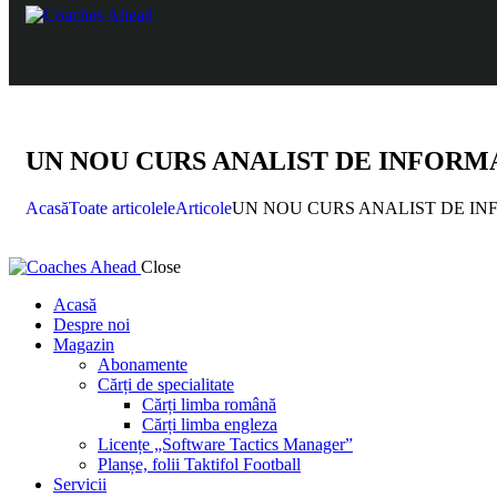
UN NOU CURS ANALIST DE INFORMAȚII
Acasă
Toate articolele
Articole
UN NOU CURS ANALIST DE INF
Close
Acasă
Despre noi
Magazin
Abonamente
Cărți de specialitate
Cărți limba română
Cărți limba engleza
Licențe „Software Tactics Manager”
Planșe, folii Taktifol Football
Servicii