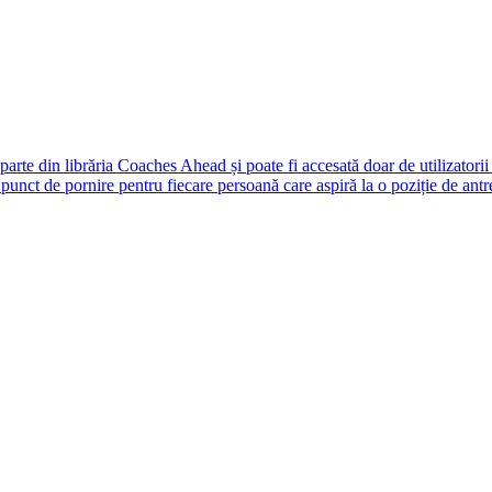
rte din librăria Coaches Ahead și poate fi accesată doar de utilizatori
unct de pornire pentru fiecare persoană care aspiră la o poziție de antr