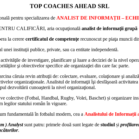
TOP COACHES AHEAD SRL
onală pentru specializarea de
ANALIST DE INFORMAȚII – ECH
ENTRU CALIFICĂRI, aria ocupaţională
analist de informaţii grup
bera la cerere
certificatul de competenţe
recunoscut pe piaţa muncii d
 unei instituţii publice, private, sau ca entitate independentă.
 activităţile de investigare, planificare şi luare a deciziei de la nivel ope
rităţilor şi obiectivelor specifice ale organizaţiei din care fac parte.
arcina căruia revin atribuţii de: colectare, evaluare, colaţionare şi analiz
ctivelor organizaţionale. Analistul de informaţii îşi desfăşoară activitate
opul dezvoltării cunoaşterii la nivel organizaţional.
rtive colective (Fotbal, Handbal, Rugby, Volei, Baschet) și organizare instr
rm legilor statului român în vigoare.
acum fundamentală în fotbalul modern, cea a
Analistului de Informații 
m ) Analyst
sunt patru: primele două sunt legate de
studiul
și
profilare
ucătorilor
.