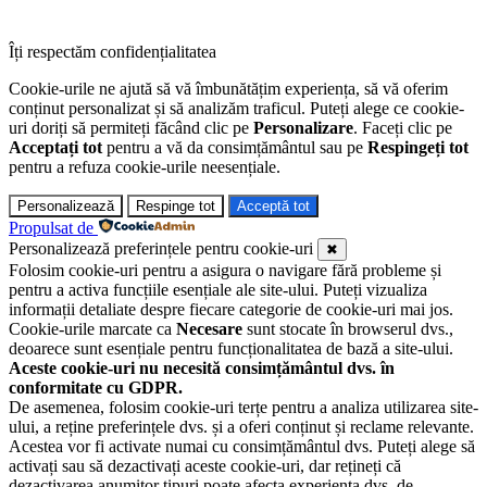
Îți respectăm confidențialitatea
Cookie-urile ne ajută să vă îmbunătățim experiența, să vă oferim
conținut personalizat și să analizăm traficul. Puteți alege ce cookie-
uri doriți să permiteți făcând clic pe
Personalizare
. Faceți clic pe
Acceptați tot
pentru a vă da consimțământul sau pe
Respingeți tot
pentru a refuza cookie-urile neesențiale.
Personalizează
Respinge tot
Acceptă tot
Propulsat de
Personalizează preferințele pentru cookie-uri
✖
Folosim cookie-uri pentru a asigura o navigare fără probleme și
pentru a activa funcțiile esențiale ale site-ului. Puteți vizualiza
informații detaliate despre fiecare categorie de cookie-uri mai jos.
Cookie-urile marcate ca
Necesare
sunt stocate în browserul dvs.,
deoarece sunt esențiale pentru funcționalitatea de bază a site-ului.
Aceste cookie-uri nu necesită consimțământul dvs. în
conformitate cu GDPR.
De asemenea, folosim cookie-uri terțe pentru a analiza utilizarea site-
ului, a reține preferințele dvs. și a oferi conținut și reclame relevante.
Acestea vor fi activate numai cu consimțământul dvs. Puteți alege să
activați sau să dezactivați aceste cookie-uri, dar rețineți că
dezactivarea anumitor tipuri poate afecta experiența dvs. de