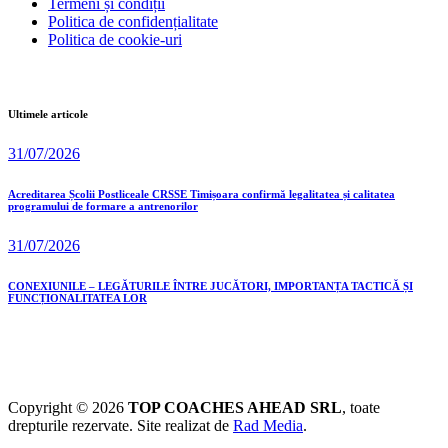
Termeni și condiții
Politica de confidențialitate
Politica de cookie-uri
Ultimele articole
31/07/2026
Acreditarea Școlii Postliceale CRSSE Timișoara confirmă legalitatea și calitatea
programului de formare a antrenorilor
31/07/2026
CONEXIUNILE – LEGĂTURILE ÎNTRE JUCĂTORI, IMPORTANȚA TACTICĂ ȘI
FUNCȚIONALITATEA LOR
Copyright © 2026
TOP COACHES AHEAD SRL
, toate
drepturile rezervate. Site realizat de
Rad Media
.