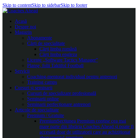
Skip to content
Skip to sidebar
Skip to footer
Acasă
Despre noi
Magazin
Abonamente
Cărți de specialitate
Cărți limba română
Cărți limba engleza
Licențe „Software Tactics Manager”
Planșe, folii Taktifol Football
Servicii
Coaching-mentorat individual pentru antrenori
Training camps
Cursuri și seminarii
Cursuri de specializare profesională
Seminarii online
Seminarii perfecționare antrenori
Articole de specialitate
Premium / Gratuite
Premium
Secțiunea Premium conține cea mai
mare parte din librăria Coaches Ahead și poate fi
accesată doar de utilizatorii care au achiziționat
abonamentul premium.