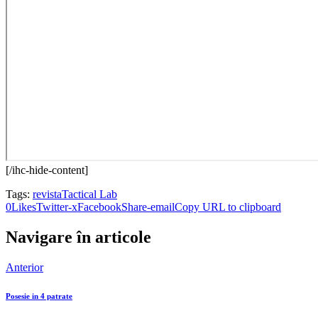
[/ihc-hide-content]
Tags:
revista
Tactical Lab
0
Likes
Twitter-x
Facebook
Share-email
Copy URL to clipboard
Navigare în articole
Anterior
Posesie in 4 patrate