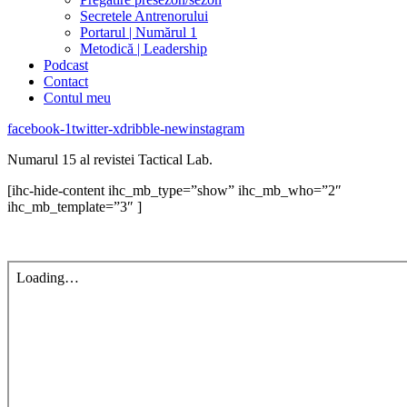
Secretele Antrenorului
Portarul | Numărul 1
Metodică | Leadership
Podcast
Contact
Contul meu
facebook-1
twitter-x
dribble-new
instagram
Numarul 15 al revistei Tactical Lab.
[ihc-hide-content ihc_mb_type=”show” ihc_mb_who=”2″
ihc_mb_template=”3″ ]