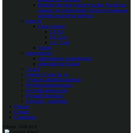
Gratuite
Articolele gratuite Coaches Ahead sunt
un punct de pornire pentru fiecare persoană care
aspiră la o poziție de antrenor.
Exerciții
Copii și juniori
5-8 Ani
9-13 Ani
14-17 Ani
Seniori
Antrenamente
Antrenamente copii și juniori
Antrenamente Seniori
Tactică
Sisteme | Trasee de joc
Tehnică | Abilități individuale
Pregătire presezon/sezon
Secretele Antrenorului
Portarul | Numărul 1
Metodică | Leadership
Podcast
Contact
Contul meu
0 items
-
0.00 lei
0