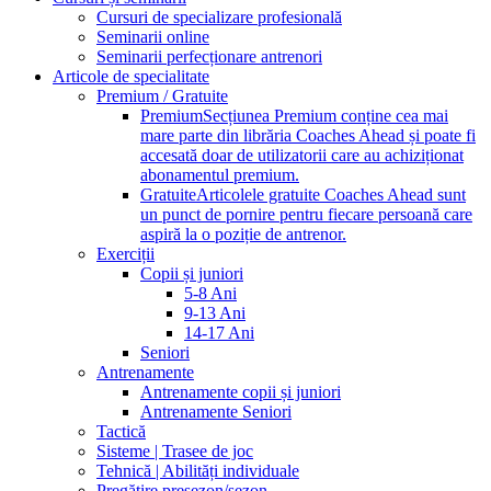
Cursuri de specializare profesională
Seminarii online
Seminarii perfecționare antrenori
Articole de specialitate
Premium / Gratuite
Premium
Secțiunea Premium conține cea mai
mare parte din librăria Coaches Ahead și poate fi
accesată doar de utilizatorii care au achiziționat
abonamentul premium.
Gratuite
Articolele gratuite Coaches Ahead sunt
un punct de pornire pentru fiecare persoană care
aspiră la o poziție de antrenor.
Exerciții
Copii și juniori
5-8 Ani
9-13 Ani
14-17 Ani
Seniori
Antrenamente
Antrenamente copii și juniori
Antrenamente Seniori
Tactică
Sisteme | Trasee de joc
Tehnică | Abilități individuale
Pregătire presezon/sezon