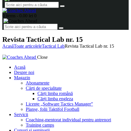
0 items
-
0.00 lei
0
Revista Tactical Lab nr. 15
Acasă
Toate articolele
Tactical Lab
Revista Tactical Lab nr. 15
Close
Acasă
Despre noi
Magazin
Abonamente
Cărți de specialitate
Cărți limba română
Cărți limba engleza
Licențe „Software Tactics Manager”
Planșe, folii Taktifol Football
Servicii
Coaching-mentorat individual pentru antrenori
Training camps
Cursuri și seminarii