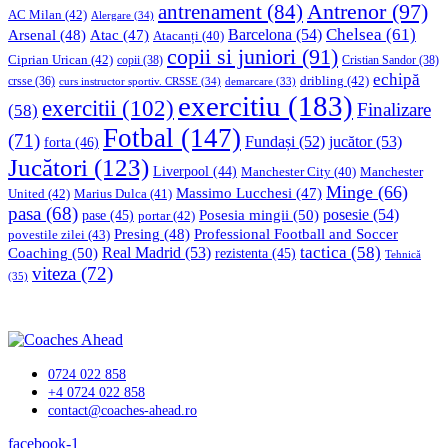
Antrenor
(97)
antrenament
(84)
AC Milan
(42)
Alergare
(34)
Chelsea
(61)
Barcelona
(54)
Arsenal
(48)
Atac
(47)
Atacanți
(40)
copii si juniori
(91)
Ciprian Urican
(42)
copii
(38)
Cristian Sandor
(38)
echipă
dribling
(42)
crsse
(36)
curs instructor sportiv. CRSSE
(34)
demarcare
(33)
exercitiu
(183)
exercitii
(102)
Finalizare
(58)
Fotbal
(147)
(71)
Fundași
(52)
jucător
(53)
forta
(46)
Jucători
(123)
Liverpool
(44)
Manchester
Manchester City
(40)
Minge
(66)
Massimo Lucchesi
(47)
United
(42)
Marius Dulca
(41)
pasa
(68)
Posesia mingii
(50)
posesie
(54)
pase
(45)
portar
(42)
Professional Football and Soccer
Presing
(48)
povestile zilei
(43)
tactica
(58)
Coaching
(50)
Real Madrid
(53)
rezistenta
(45)
Tehnică
viteza
(72)
(35)
0724 022 858
+4 0724 022 858
contact@coaches-ahead.ro
facebook-1