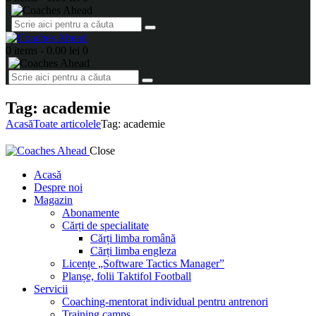
0 items
-
0.00 lei
0
Tag: academie
Acasă
Toate articolele
Tag: academie
Close
Acasă
Despre noi
Magazin
Abonamente
Cărți de specialitate
Cărți limba română
Cărți limba engleza
Licențe „Software Tactics Manager”
Planșe, folii Taktifol Football
Servicii
Coaching-mentorat individual pentru antrenori
Training camps