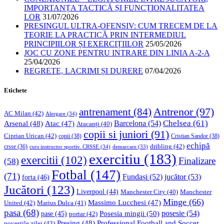
IMPORTANȚA TACTICĂ ȘI FUNCȚIONALITATEA
LOR
31/07/2026
PRESINGUL ULTRA-OFENSIV: CUM TRECEM DE LA
TEORIE LA PRACTICĂ PRIN INTERMEDIUL
PRINCIPIILOR ȘI EXERCIȚIILOR
25/05/2026
JOC CU ZONE PENTRU INTRARE DIN LINIA A-2-A
25/04/2026
REGRETE, LACRIMI ȘI DURERE
07/04/2026
Etichete
Antrenor
(97)
antrenament
(84)
AC Milan
(42)
Alergare
(34)
Chelsea
(61)
Barcelona
(54)
Arsenal
(48)
Atac
(47)
Atacanți
(40)
copii si juniori
(91)
Ciprian Urican
(42)
copii
(38)
Cristian Sandor
(38)
echipă
dribling
(42)
crsse
(36)
curs instructor sportiv. CRSSE
(34)
demarcare
(33)
exercitiu
(183)
exercitii
(102)
Finalizare
(58)
Fotbal
(147)
(71)
Fundași
(52)
jucător
(53)
forta
(46)
Jucători
(123)
Liverpool
(44)
Manchester
Manchester City
(40)
Minge
(66)
Massimo Lucchesi
(47)
United
(42)
Marius Dulca
(41)
pasa
(68)
Posesia mingii
(50)
posesie
(54)
pase
(45)
portar
(42)
Professional Football and Soccer
Presing
(48)
povestile zilei
(43)