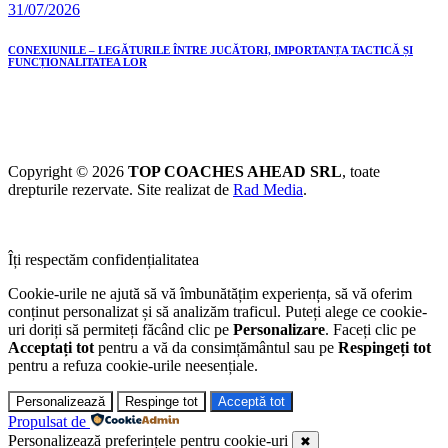
31/07/2026
CONEXIUNILE – LEGĂTURILE ÎNTRE JUCĂTORI, IMPORTANȚA TACTICĂ ȘI
FUNCȚIONALITATEA LOR
Copyright © 2026
TOP COACHES AHEAD SRL
, toate
drepturile rezervate. Site realizat de
Rad Media
.
Îți respectăm confidențialitatea
Cookie-urile ne ajută să vă îmbunătățim experiența, să vă oferim
conținut personalizat și să analizăm traficul. Puteți alege ce cookie-
uri doriți să permiteți făcând clic pe
Personalizare
. Faceți clic pe
Acceptați tot
pentru a vă da consimțământul sau pe
Respingeți tot
pentru a refuza cookie-urile neesențiale.
Personalizează
Respinge tot
Acceptă tot
Propulsat de
Personalizează preferințele pentru cookie-uri
✖