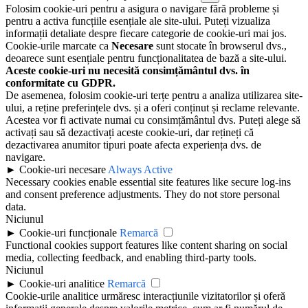
Folosim cookie-uri pentru a asigura o navigare fără probleme și
pentru a activa funcțiile esențiale ale site-ului. Puteți vizualiza
informații detaliate despre fiecare categorie de cookie-uri mai jos.
Cookie-urile marcate ca
Necesare
sunt stocate în browserul dvs.,
deoarece sunt esențiale pentru funcționalitatea de bază a site-ului.
Aceste cookie-uri nu necesită consimțământul dvs. în
conformitate cu GDPR.
De asemenea, folosim cookie-uri terțe pentru a analiza utilizarea site-
ului, a reține preferințele dvs. și a oferi conținut și reclame relevante.
Acestea vor fi activate numai cu consimțământul dvs. Puteți alege să
activați sau să dezactivați aceste cookie-uri, dar rețineți că
dezactivarea anumitor tipuri poate afecta experiența dvs. de
navigare.
►
Cookie-uri necesare
Always Active
Necessary cookies enable essential site features like secure log-ins
and consent preference adjustments. They do not store personal
data.
Niciunul
►
Cookie-uri funcționale
Remarcă
Functional cookies support features like content sharing on social
media, collecting feedback, and enabling third-party tools.
Niciunul
►
Cookie-uri analitice
Remarcă
Cookie-urile analitice urmăresc interacțiunile vizitatorilor și oferă