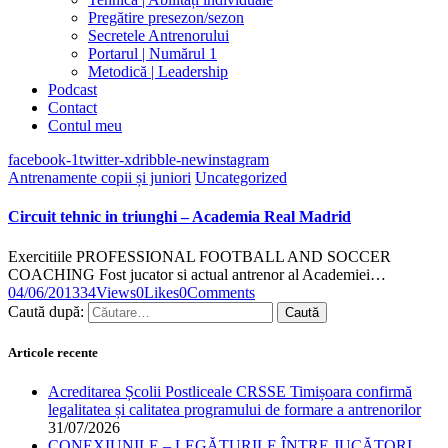
Pregătire presezon/sezon
Secretele Antrenorului
Portarul | Numărul 1
Metodică | Leadership
Podcast
Contact
Contul meu
facebook-1
twitter-x
dribble-new
instagram
Antrenamente copii și juniori
Uncategorized
Circuit tehnic in triunghi – Academia Real Madrid
Exercitiile PROFESSIONAL FOOTBALL AND SOCCER
COACHING Fost jucator si actual antrenor al Academiei…
04/06/2013
34
Views
0
Likes
0
Comments
Caută după:
Articole recente
Acreditarea Școlii Postliceale CRSSE Timișoara confirmă
legalitatea și calitatea programului de formare a antrenorilor
31/07/2026
CONEXIUNILE – LEGĂTURILE ÎNTRE JUCĂTORI,