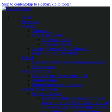
Skip to content
Skip to sidebar
Skip to footer
Acasă
Despre noi
Magazin
Abonamente
Cărți de specialitate
Cărți limba română
Cărți limba engleza
Licențe „Software Tactics Manager”
Planșe, folii Taktifol Football
Servicii
Coaching-mentorat individual pentru antrenori
Training camps
Cursuri și seminarii
Cursuri de specializare profesională
Seminarii online
Seminarii perfecționare antrenori
Articole de specialitate
Premium / Gratuite
Premium
Secțiunea Premium conține cea
mai mare parte din librăria Coaches Ahead
și poate fi accesată doar de utilizatorii care
au achiziționat abonamentul premium.