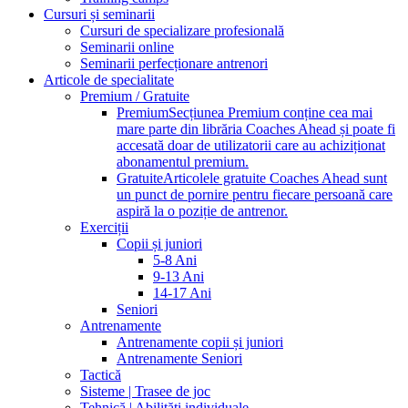
Cursuri și seminarii
Cursuri de specializare profesională
Seminarii online
Seminarii perfecționare antrenori
Articole de specialitate
Premium / Gratuite
Premium
Secțiunea Premium conține cea mai
mare parte din librăria Coaches Ahead și poate fi
accesată doar de utilizatorii care au achiziționat
abonamentul premium.
Gratuite
Articolele gratuite Coaches Ahead sunt
un punct de pornire pentru fiecare persoană care
aspiră la o poziție de antrenor.
Exerciții
Copii și juniori
5-8 Ani
9-13 Ani
14-17 Ani
Seniori
Antrenamente
Antrenamente copii și juniori
Antrenamente Seniori
Tactică
Sisteme | Trasee de joc
Tehnică | Abilități individuale