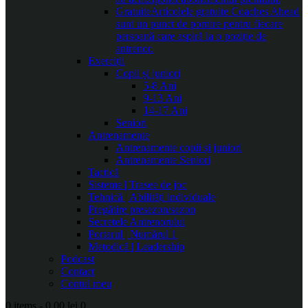
Gratuite
Articolele gratuite Coaches Ahead
sunt un punct de pornire pentru fiecare
persoană care aspiră la o poziție de
antrenor.
Exerciții
Copii și juniori
5-8 Ani
9-13 Ani
14-17 Ani
Seniori
Antrenamente
Antrenamente copii și juniori
Antrenamente Seniori
Tactică
Sisteme | Trasee de joc
Tehnică | Abilități individuale
Pregătire presezon/sezon
Secretele Antrenorului
Portarul | Numărul 1
Metodică | Leadership
Podcast
Contact
Contul meu
0 items
-
0.00 lei
0