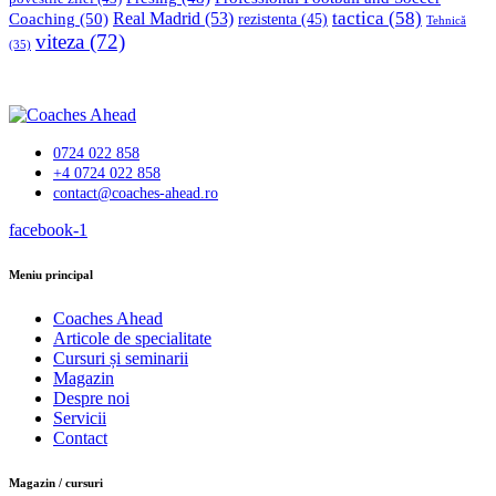
tactica
(58)
Coaching
(50)
Real Madrid
(53)
rezistenta
(45)
Tehnică
viteza
(72)
(35)
0724 022 858
+4 0724 022 858
contact@coaches-ahead.ro
facebook-1
Meniu principal
Coaches Ahead
Articole de specialitate
Cursuri și seminarii
Magazin
Despre noi
Servicii
Contact
Magazin / cursuri