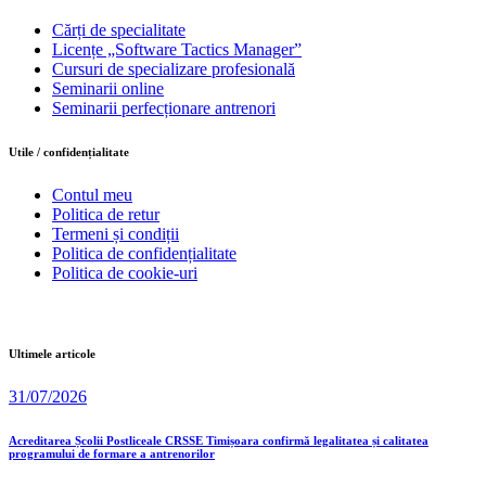
Cărți de specialitate
Licențe „Software Tactics Manager”
Cursuri de specializare profesională
Seminarii online
Seminarii perfecționare antrenori
Utile / confidențialitate
Contul meu
Politica de retur
Termeni și condiții
Politica de confidențialitate
Politica de cookie-uri
Ultimele articole
31/07/2026
Acreditarea Școlii Postliceale CRSSE Timișoara confirmă legalitatea și calitatea
programului de formare a antrenorilor