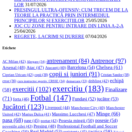
LOR
31/07/2026
PRESINGUL ULTRA-OFENSIV: CUM TRECEM DE LA
TEORIE LA PRACTICĂ PRIN INTERMEDIUL
PRINCIPIILOR ȘI EXERCIȚIILOR
25/05/2026
JOC CU ZONE PENTRU INTRARE DIN LINIA A-2-A
25/04/2026
REGRETE, LACRIMI ȘI DURERE
07/04/2026
Etichete
Antrenor
(97)
antrenament
(84)
AC Milan
(42)
Alergare
(34)
Chelsea
(61)
Barcelona
(54)
Arsenal
(48)
Atac
(47)
Atacanți
(40)
copii si juniori
(91)
Ciprian Urican
(42)
copii
(38)
Cristian Sandor
(38)
echipă
dribling
(42)
crsse
(36)
curs instructor sportiv. CRSSE
(34)
demarcare
(33)
exercitiu
(183)
exercitii
(102)
Finalizare
(58)
Fotbal
(147)
(71)
Fundași
(52)
jucător
(53)
forta
(46)
Jucători
(123)
Liverpool
(44)
Manchester
Manchester City
(40)
Minge
(66)
Massimo Lucchesi
(47)
United
(42)
Marius Dulca
(41)
pasa
(68)
Posesia mingii
(50)
posesie
(54)
pase
(45)
portar
(42)
Professional Football and Soccer
Presing
(48)
povestile zilei
(43)
tactica
(58)
Coaching
(50)
Real Madrid
(53)
rezistenta
(45)