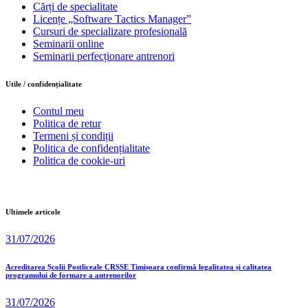
Cărți de specialitate
Licențe „Software Tactics Manager”
Cursuri de specializare profesională
Seminarii online
Seminarii perfecționare antrenori
Utile / confidențialitate
Contul meu
Politica de retur
Termeni și condiții
Politica de confidențialitate
Politica de cookie-uri
Ultimele articole
31/07/2026
Acreditarea Școlii Postliceale CRSSE Timișoara confirmă legalitatea și calitatea
programului de formare a antrenorilor
31/07/2026