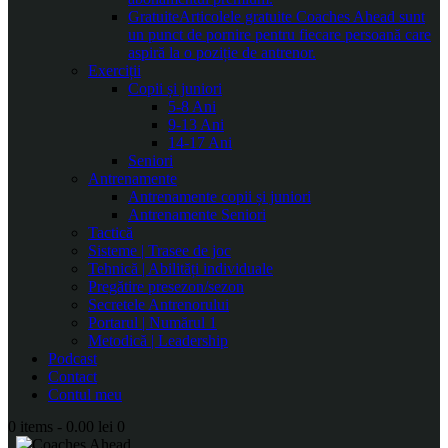
Gratuite
Articolele gratuite Coaches Ahead sunt
un punct de pornire pentru fiecare persoană care
aspiră la o poziție de antrenor.
Exerciții
Copii și juniori
5-8 Ani
9-13 Ani
14-17 Ani
Seniori
Antrenamente
Antrenamente copii și juniori
Antrenamente Seniori
Tactică
Sisteme | Trasee de joc
Tehnică | Abilități individuale
Pregătire presezon/sezon
Secretele Antrenorului
Portarul | Numărul 1
Metodică | Leadership
Podcast
Contact
Contul meu
0 items
-
0.00 lei
0