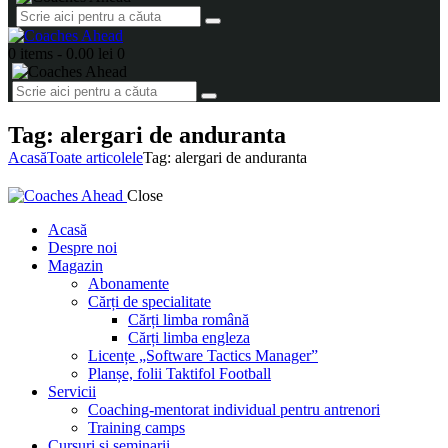
0 items
-
0.00 lei
0
Tag: alergari de anduranta
Acasă
Toate articolele
Tag: alergari de anduranta
Close
Acasă
Despre noi
Magazin
Abonamente
Cărți de specialitate
Cărți limba română
Cărți limba engleza
Licențe „Software Tactics Manager”
Planșe, folii Taktifol Football
Servicii
Coaching-mentorat individual pentru antrenori
Training camps
Cursuri și seminarii