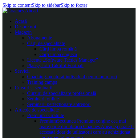
Skip to content
Skip to sidebar
Skip to footer
Acasă
Despre noi
Magazin
Abonamente
Cărți de specialitate
Cărți limba română
Cărți limba engleza
Licențe „Software Tactics Manager”
Planșe, folii Taktifol Football
Servicii
Coaching-mentorat individual pentru antrenori
Training camps
Cursuri și seminarii
Cursuri de specializare profesională
Seminarii online
Seminarii perfecționare antrenori
Articole de specialitate
Premium / Gratuite
Premium
Secțiunea Premium conține cea mai
mare parte din librăria Coaches Ahead și poate fi
accesată doar de utilizatorii care au achiziționat
abonamentul premium.