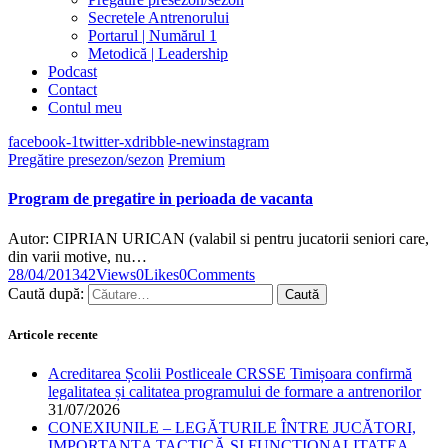
Secretele Antrenorului
Portarul | Numărul 1
Metodică | Leadership
Podcast
Contact
Contul meu
facebook-1
twitter-x
dribble-new
instagram
Pregătire presezon/sezon
Premium
Program de pregatire in perioada de vacanta
Autor: CIPRIAN URICAN (valabil si pentru jucatorii seniori care,
din varii motive, nu…
28/04/2013
42
Views
0
Likes
0
Comments
Caută după:
Articole recente
Acreditarea Școlii Postliceale CRSSE Timișoara confirmă
legalitatea și calitatea programului de formare a antrenorilor
31/07/2026
CONEXIUNILE – LEGĂTURILE ÎNTRE JUCĂTORI,
IMPORTANȚA TACTICĂ ȘI FUNCȚIONALITATEA