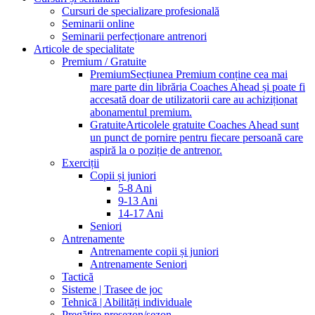
Cursuri de specializare profesională
Seminarii online
Seminarii perfecționare antrenori
Articole de specialitate
Premium / Gratuite
Premium
Secțiunea Premium conține cea mai
mare parte din librăria Coaches Ahead și poate fi
accesată doar de utilizatorii care au achiziționat
abonamentul premium.
Gratuite
Articolele gratuite Coaches Ahead sunt
un punct de pornire pentru fiecare persoană care
aspiră la o poziție de antrenor.
Exerciții
Copii și juniori
5-8 Ani
9-13 Ani
14-17 Ani
Seniori
Antrenamente
Antrenamente copii și juniori
Antrenamente Seniori
Tactică
Sisteme | Trasee de joc
Tehnică | Abilități individuale
Pregătire presezon/sezon