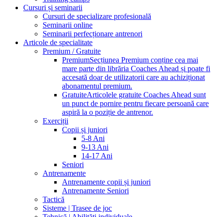
Cursuri și seminarii
Cursuri de specializare profesională
Seminarii online
Seminarii perfecționare antrenori
Articole de specialitate
Premium / Gratuite
Premium
Secțiunea Premium conține cea mai
mare parte din librăria Coaches Ahead și poate fi
accesată doar de utilizatorii care au achiziționat
abonamentul premium.
Gratuite
Articolele gratuite Coaches Ahead sunt
un punct de pornire pentru fiecare persoană care
aspiră la o poziție de antrenor.
Exerciții
Copii și juniori
5-8 Ani
9-13 Ani
14-17 Ani
Seniori
Antrenamente
Antrenamente copii și juniori
Antrenamente Seniori
Tactică
Sisteme | Trasee de joc
Tehnică | Abilități individuale