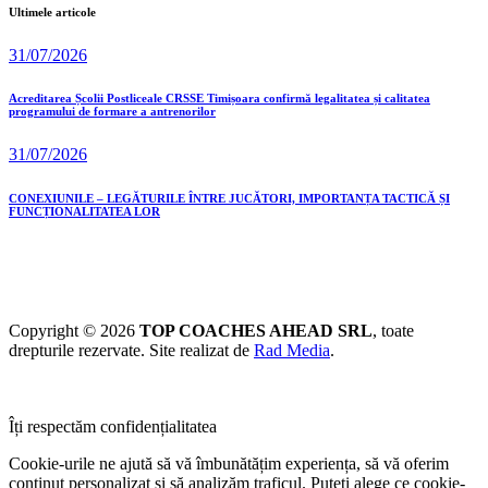
Ultimele articole
31/07/2026
Acreditarea Școlii Postliceale CRSSE Timișoara confirmă legalitatea și calitatea
programului de formare a antrenorilor
31/07/2026
CONEXIUNILE – LEGĂTURILE ÎNTRE JUCĂTORI, IMPORTANȚA TACTICĂ ȘI
FUNCȚIONALITATEA LOR
Copyright © 2026
TOP COACHES AHEAD SRL
, toate
drepturile rezervate. Site realizat de
Rad Media
.
Îți respectăm confidențialitatea
Cookie-urile ne ajută să vă îmbunătățim experiența, să vă oferim
conținut personalizat și să analizăm traficul. Puteți alege ce cookie-