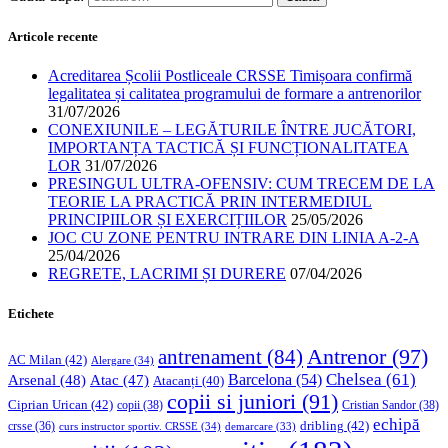
Articole recente
Acreditarea Școlii Postliceale CRSSE Timișoara confirmă
legalitatea și calitatea programului de formare a antrenorilor
31/07/2026
CONEXIUNILE – LEGĂTURILE ÎNTRE JUCĂTORI,
IMPORTANȚA TACTICĂ ȘI FUNCȚIONALITATEA
LOR
31/07/2026
PRESINGUL ULTRA-OFENSIV: CUM TRECEM DE LA
TEORIE LA PRACTICĂ PRIN INTERMEDIUL
PRINCIPIILOR ȘI EXERCIȚIILOR
25/05/2026
JOC CU ZONE PENTRU INTRARE DIN LINIA A-2-A
25/04/2026
REGRETE, LACRIMI ȘI DURERE
07/04/2026
Etichete
Antrenor
(97)
antrenament
(84)
AC Milan
(42)
Alergare
(34)
Chelsea
(61)
Barcelona
(54)
Arsenal
(48)
Atac
(47)
Atacanți
(40)
copii si juniori
(91)
Ciprian Urican
(42)
copii
(38)
Cristian Sandor
(38)
echipă
dribling
(42)
crsse
(36)
curs instructor sportiv. CRSSE
(34)
demarcare
(33)