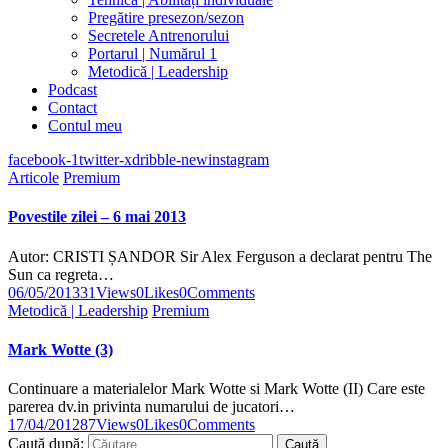
Pregătire presezon/sezon
Secretele Antrenorului
Portarul | Numărul 1
Metodică | Leadership
Podcast
Contact
Contul meu
facebook-1
twitter-x
dribble-new
instagram
Articole
Premium
Povestile zilei – 6 mai 2013
Autor: CRISTI ȘANDOR Sir Alex Ferguson a declarat pentru The
Sun ca regreta…
06/05/2013
31
Views
0
Likes
0
Comments
Metodică | Leadership
Premium
Mark Wotte (3)
Continuare a materialelor Mark Wotte si Mark Wotte (II) Care este
parerea dv.in privinta numarului de jucatori…
17/04/2012
87
Views
0
Likes
0
Comments
Caută după: