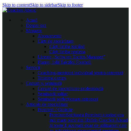
Skip to content
Skip to sidebar
Skip to footer
Acasă
Despre noi
Magazin
Abonamente
Cărți de specialitate
Cărți limba română
Cărți limba engleza
Licențe „Software Tactics Manager”
Planșe, folii Taktifol Football
Servicii
Coaching-mentorat individual pentru antrenori
Training camps
Cursuri și seminarii
Cursuri de specializare profesională
Seminarii online
Seminarii perfecționare antrenori
Articole de specialitate
Premium / Gratuite
Premium
Secțiunea Premium conține cea
mai mare parte din librăria Coaches Ahead
și poate fi accesată doar de utilizatorii care
au achiziționat abonamentul premium.