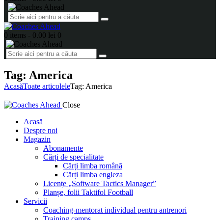
0 items
-
0.00 lei
0
Tag: America
Acasă
Toate articolele
Tag: America
Close
Acasă
Despre noi
Magazin
Abonamente
Cărți de specialitate
Cărți limba română
Cărți limba engleza
Licențe „Software Tactics Manager”
Planșe, folii Taktifol Football
Servicii
Coaching-mentorat individual pentru antrenori
Training camps