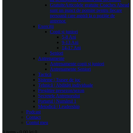
Gratuite
Articolele gratuite Coaches Ahead
sunt un punct de pornire pentru fiecare
persoană care aspiră la o poziție de
antrenor.
Exerciții
Copii și juniori
5-8 Ani
9-13 Ani
14-17 Ani
Seniori
Antrenamente
Antrenamente copii și juniori
Antrenamente Seniori
Tactică
Sisteme | Trasee de joc
Tehnică | Abilități individuale
Pregătire presezon/sezon
Secretele Antrenorului
Portarul | Numărul 1
Metodică | Leadership
Podcast
Contact
Contul meu
0 items
-
0.00 lei
0