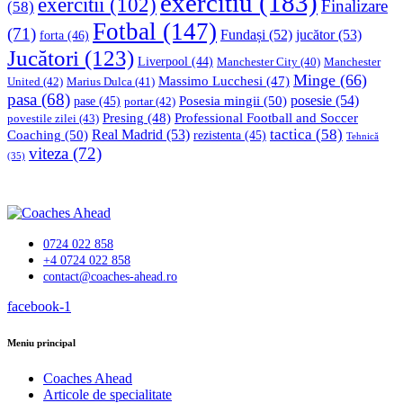
exercitiu
(183)
exercitii
(102)
Finalizare
(58)
Fotbal
(147)
(71)
Fundași
(52)
jucător
(53)
forta
(46)
Jucători
(123)
Liverpool
(44)
Manchester
Manchester City
(40)
Minge
(66)
Massimo Lucchesi
(47)
United
(42)
Marius Dulca
(41)
pasa
(68)
Posesia mingii
(50)
posesie
(54)
pase
(45)
portar
(42)
Professional Football and Soccer
Presing
(48)
povestile zilei
(43)
tactica
(58)
Coaching
(50)
Real Madrid
(53)
rezistenta
(45)
Tehnică
viteza
(72)
(35)
0724 022 858
+4 0724 022 858
contact@coaches-ahead.ro
facebook-1
Meniu principal
Coaches Ahead
Articole de specialitate