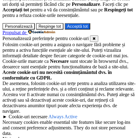
uri doriți să permiteți făcând clic pe
Personalizare
. Faceți clic pe
Acceptați tot
pentru a vă da consimțământul sau pe
Respingeți tot
pentru a refuza cookie-urile neesențiale.
Personalizează
Respinge tot
Acceptă tot
Propulsat de
Personalizează preferințele pentru cookie-uri
✖
Folosim cookie-uri pentru a asigura o navigare fără probleme și
pentru a activa funcțiile esențiale ale site-ului. Puteți vizualiza
informații detaliate despre fiecare categorie de cookie-uri mai jos.
Cookie-urile marcate ca
Necesare
sunt stocate în browserul dvs.,
deoarece sunt esențiale pentru funcționalitatea de bază a site-ului.
Aceste cookie-uri nu necesită consimțământul dvs. în
conformitate cu GDPR.
De asemenea, folosim cookie-uri terțe pentru a analiza utilizarea site-
ului, a reține preferințele dvs. și a oferi conținut și reclame relevante.
Acestea vor fi activate numai cu consimțământul dvs. Puteți alege să
activați sau să dezactivați aceste cookie-uri, dar rețineți că
dezactivarea anumitor tipuri poate afecta experiența dvs. de
navigare.
►
Cookie-uri necesare
Always Active
Necessary cookies enable essential site features like secure log-ins
and consent preference adjustments. They do not store personal
data.