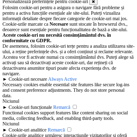
Personalizează preferințele pentru cookie-uri
✖
Folosim cookie-uri pentru a asigura o navigare fără probleme și
pentru a activa funcțiile esențiale ale site-ului. Puteți vizualiza
informații detaliate despre fiecare categorie de cookie-uri mai jos.
Cookie-urile marcate ca
Necesare
sunt stocate în browserul dvs.,
deoarece sunt esențiale pentru funcționalitatea de bază a site-ului.
Aceste cookie-uri nu necesită consimțământul dvs. în
conformitate cu GDPR.
De asemenea, folosim cookie-uri terțe pentru a analiza utilizarea site-
ului, a reține preferințele dvs. și a oferi conținut și reclame relevante.
Acestea vor fi activate numai cu consimțământul dvs. Puteți alege să
activați sau să dezactivați aceste cookie-uri, dar rețineți că
dezactivarea anumitor tipuri poate afecta experiența dvs. de
navigare.
►
Cookie-uri necesare
Always Active
Necessary cookies enable essential site features like secure log-ins
and consent preference adjustments. They do not store personal
data.
Niciunul
►
Cookie-uri funcționale
Remarcă
Functional cookies support features like content sharing on social
media, collecting feedback, and enabling third-party tools.
Niciunul
►
Cookie-uri analitice
Remarcă
Cookie-urile analitice urmăresc interacțiunile vizitatorilor și oferă