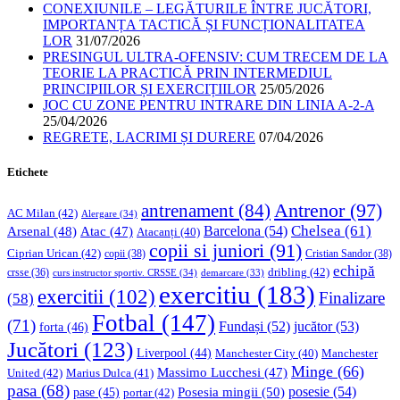
CONEXIUNILE – LEGĂTURILE ÎNTRE JUCĂTORI,
IMPORTANȚA TACTICĂ ȘI FUNCȚIONALITATEA
LOR
31/07/2026
PRESINGUL ULTRA-OFENSIV: CUM TRECEM DE LA
TEORIE LA PRACTICĂ PRIN INTERMEDIUL
PRINCIPIILOR ȘI EXERCIȚIILOR
25/05/2026
JOC CU ZONE PENTRU INTRARE DIN LINIA A-2-A
25/04/2026
REGRETE, LACRIMI ȘI DURERE
07/04/2026
Etichete
Antrenor
(97)
antrenament
(84)
AC Milan
(42)
Alergare
(34)
Chelsea
(61)
Barcelona
(54)
Arsenal
(48)
Atac
(47)
Atacanți
(40)
copii si juniori
(91)
Ciprian Urican
(42)
copii
(38)
Cristian Sandor
(38)
echipă
dribling
(42)
crsse
(36)
curs instructor sportiv. CRSSE
(34)
demarcare
(33)
exercitiu
(183)
exercitii
(102)
Finalizare
(58)
Fotbal
(147)
(71)
Fundași
(52)
jucător
(53)
forta
(46)
Jucători
(123)
Liverpool
(44)
Manchester
Manchester City
(40)
Minge
(66)
Massimo Lucchesi
(47)
United
(42)
Marius Dulca
(41)
pasa
(68)
Posesia mingii
(50)
posesie
(54)
pase
(45)
portar
(42)