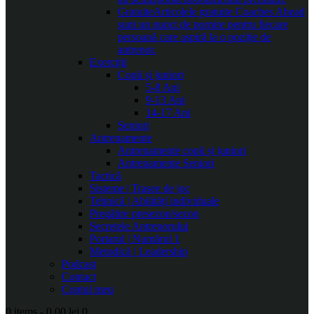
Gratuite
Articolele gratuite Coaches Ahead
sunt un punct de pornire pentru fiecare
persoană care aspiră la o poziție de
antrenor.
Exerciții
Copii și juniori
5-8 Ani
9-13 Ani
14-17 Ani
Seniori
Antrenamente
Antrenamente copii și juniori
Antrenamente Seniori
Tactică
Sisteme | Trasee de joc
Tehnică | Abilități individuale
Pregătire presezon/sezon
Secretele Antrenorului
Portarul | Numărul 1
Metodică | Leadership
Podcast
Contact
Contul meu
0 items
-
0.00 lei
0