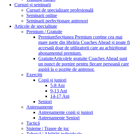
Cursuri și seminarii
Cursuri de specializare profesională
Seminarii online
Seminarii perfecționare antrenori
Articole de specialitate
Premium / Gratuite
Premium
Secțiunea Premium conține cea mai
mare parte din librăria Coaches Ahead și poate fi
accesată doar de utilizatorii care au achiziționat
abonamentul premium.
Gratuite
Articolele gratuite Coaches Ahead sunt
un punct de pornire pentru fiecare persoană care
aspiră la o poziție de antrenor.
Exerciții
Copii și juniori
5-8 Ani
9-13 Ani
14-17 Ani
Seniori
Antrenamente
Antrenamente copii și juniori
Antrenamente Seniori
Tactică
Sisteme | Trasee de joc
Tehnică | Abilități individuale