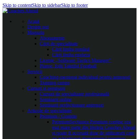
Skip to content
Skip to sidebar
Skip to footer
Acasă
Despre noi
Magazin
Abonamente
Cărți de specialitate
Cărți limba română
Cărți limba engleza
Licențe „Software Tactics Manager”
Planșe, folii Taktifol Football
Servicii
Coaching-mentorat individual pentru antrenori
Training camps
Cursuri și seminarii
Cursuri de specializare profesională
Seminarii online
Seminarii perfecționare antrenori
Articole de specialitate
Premium / Gratuite
Premium
Secțiunea Premium conține cea
mai mare parte din librăria Coaches Ahead
și poate fi accesată doar de utilizatorii care
au achiziționat abonamentul premium.