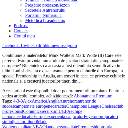
Pregătire presezon/sezon
Secretele Antrenorului
Portarul | Numărul 1
Metodică | Leadership
Podcast
Contact
Contul meu
facebook-1
twitter-x
dribble-new
instagram
Continuare a materialelor Mark Wotte si Mark Wotte (II) Care este
parerea dv.in privinta numarului de jucatori straini din campionatele
europene? Bineinteles ca aceasta a fost o tendinta semnificativa in
ultimii ani si desi au existat avantaje pentru cluburile din Europa, in
special Premiership in Anglia, am temeri in ceea ce priveste echipele
nationale si a cresterii jucatorilor tineri din…
Acest articol este disponibil doar pentru membrii premium. Pentru a
vedea articolul complet, achiziționează:
Abonament Premium
Tags:
4-3-3
Ajax
America
Anglia
Antrenor
antrenor de
succes
campionate europene
caracter
Champions League
Chelsea
club
profesionist
Comunicare
cursuri UEFA
echipe
nationale
educatia
Europa
experienta ca jucator
Feyernoord
jucatori
straini
jucatori tineri
Mark
Wotte
mentalitate
NBA
Olanda
personalitate
Premiership
propria