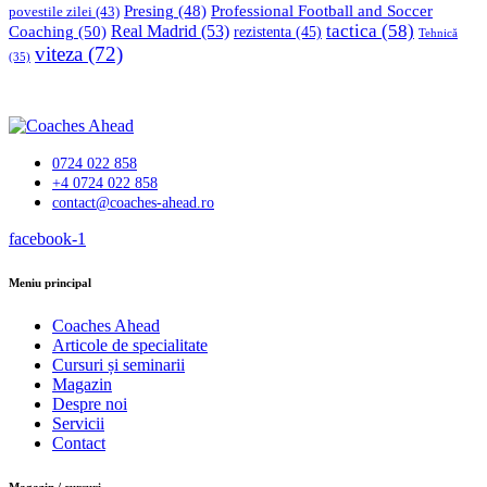
Professional Football and Soccer
Presing
(48)
povestile zilei
(43)
tactica
(58)
Coaching
(50)
Real Madrid
(53)
rezistenta
(45)
Tehnică
viteza
(72)
(35)
0724 022 858
+4 0724 022 858
contact@coaches-ahead.ro
facebook-1
Meniu principal
Coaches Ahead
Articole de specialitate
Cursuri și seminarii
Magazin
Despre noi
Servicii
Contact
Magazin / cursuri