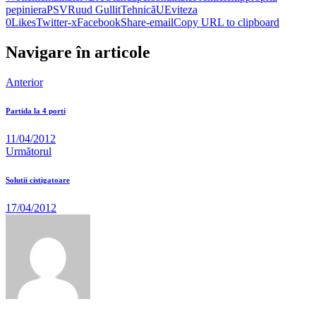
pepiniera
PSV
Ruud Gullit
Tehnică
UE
viteza
0
Likes
Twitter-x
Facebook
Share-email
Copy URL to clipboard
Navigare în articole
Anterior
Partida la 4 porti
11/04/2012
Următorul
Solutii cistigatoare
17/04/2012