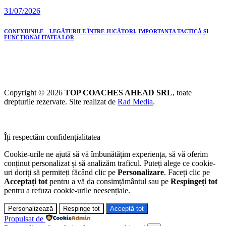
31/07/2026
CONEXIUNILE – LEGĂTURILE ÎNTRE JUCĂTORI, IMPORTANȚA TACTICĂ ȘI
FUNCȚIONALITATEA LOR
Copyright © 2026
TOP COACHES AHEAD SRL
, toate
drepturile rezervate. Site realizat de
Rad Media
.
Îți respectăm confidențialitatea
Cookie-urile ne ajută să vă îmbunătățim experiența, să vă oferim
conținut personalizat și să analizăm traficul. Puteți alege ce cookie-
uri doriți să permiteți făcând clic pe
Personalizare
. Faceți clic pe
Acceptați tot
pentru a vă da consimțământul sau pe
Respingeți tot
pentru a refuza cookie-urile neesențiale.
Personalizează
Respinge tot
Acceptă tot
Propulsat de