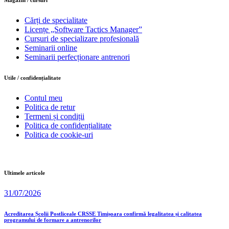
Cărți de specialitate
Licențe „Software Tactics Manager”
Cursuri de specializare profesională
Seminarii online
Seminarii perfecționare antrenori
Utile / confidențialitate
Contul meu
Politica de retur
Termeni și condiții
Politica de confidențialitate
Politica de cookie-uri
Ultimele articole
31/07/2026
Acreditarea Școlii Postliceale CRSSE Timișoara confirmă legalitatea și calitatea
programului de formare a antrenorilor