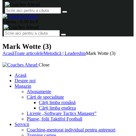
0 items
-
0.00 lei
0
Mark Wotte (3)
Acasă
Toate articolele
Metodică | Leadership
Mark Wotte (3)
Close
Acasă
Despre noi
Magazin
Abonamente
Cărți de specialitate
Cărți limba română
Cărți limba engleza
Licențe „Software Tactics Manager”
Planșe, folii Taktifol Football
Servicii
Coaching-mentorat individual pentru antrenori
Training camps