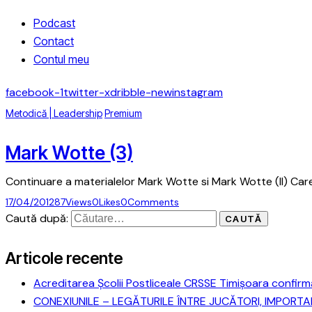
Podcast
Contact
Contul meu
facebook-1
twitter-x
dribble-new
instagram
Metodică | Leadership
Premium
Mark Wotte (3)
Continuare a materialelor Mark Wotte si Mark Wotte (II) Care
17/04/2012
87
Views
0
Likes
0
Comments
Caută după:
Articole recente
Acreditarea Școlii Postliceale CRSSE Timișoara confirmă
CONEXIUNILE – LEGĂTURILE ÎNTRE JUCĂTORI, IMPORT