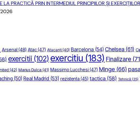
LA PRACTICĂ PRIN INTERMEDIUL PRINCIPIILOR ȘI EXERCIȚIILO
/2026
)
Chelsea
(61)
Barcelona
(54)
Arsenal
(48)
Atac
(47)
Ci
Atacanți
(40)
exercitiu
(183)
exercitii
(102)
Finalizare
(71
58)
Minge
(66)
pas
Massimo Lucchesi
(47)
nited
(42)
Marius Dulca
(41)
tactica
(58)
aching
(50)
Real Madrid
(53)
rezistenta
(45)
Tehnică
(35)