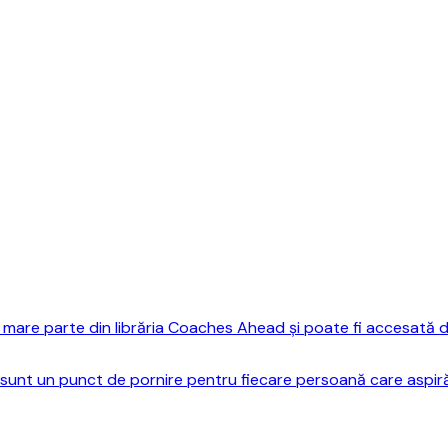
mare parte din librăria Coaches Ahead și poate fi accesată do
sunt un punct de pornire pentru fiecare persoană care aspiră 