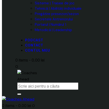
Sisteme | Trasee de joc
Tehnică | Abilități individuale
Pregătire presezon/sezon
Secretele Antrenorului
Portarul | Numărul 1
Metodică | Leadership
PODCAST
CONTACT
CONTUL MEU
0 items
-
0.00 lei
0
0 items
-
0.00 lei
0