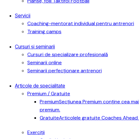
Planșe, folii Taktifol Football
Servicii
Coaching-mentorat individual pentru antrenori
Training camps
Cursuri și seminarii
Cursuri de specializare profesională
Seminarii online
Seminarii perfecționare antrenori
Articole de specialitate
Premium / Gratuite
Premium
Secțiunea Premium conține cea mai 
premium.
Gratuite
Articolele gratuite Coaches Ahead 
Exerciții