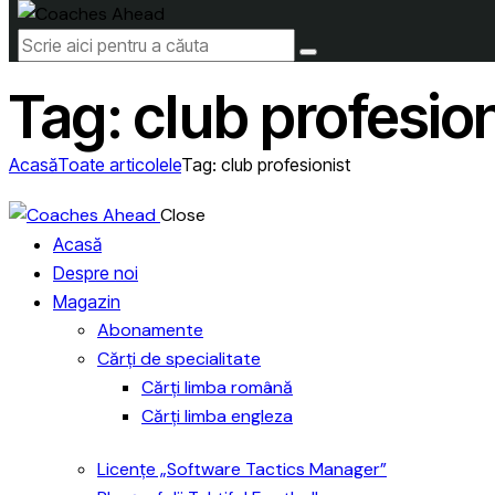
Tag: club profesion
Acasă
Toate articolele
Tag: club profesionist
Close
Acasă
Despre noi
Magazin
Abonamente
Cărți de specialitate
Cărți limba română
Cărți limba engleza
Licențe „Software Tactics Manager”