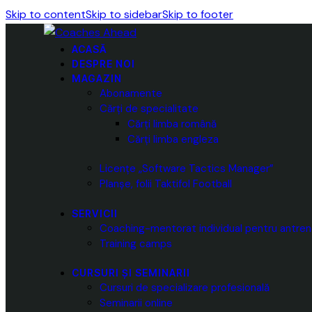
Skip to content
Skip to sidebar
Skip to footer
ACASĂ
DESPRE NOI
MAGAZIN
Abonamente
Cărți de specialitate
Cărți limba română
Cărți limba engleza
Licențe „Software Tactics Manager”
Planșe, folii Taktifol Football
SERVICII
Coaching-mentorat individual pentru antren
Training camps
CURSURI ȘI SEMINARII
Cursuri de specializare profesională
Seminarii online