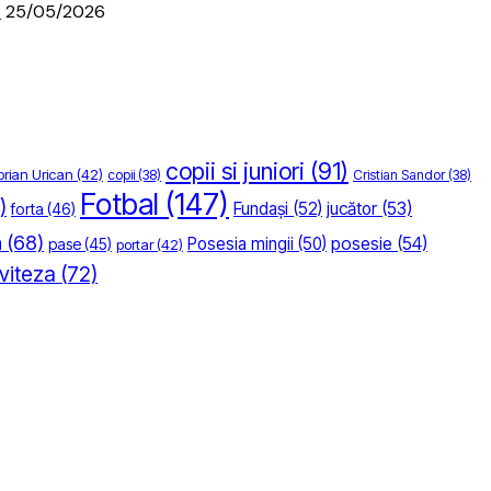
R
25/05/2026
copii si juniori
(91)
prian Urican
(42)
copii
(38)
Cristian Sandor
(38)
Fotbal
(147)
)
Fundași
(52)
jucător
(53)
forta
(46)
a
(68)
posesie
(54)
Posesia mingii
(50)
pase
(45)
portar
(42)
viteza
(72)