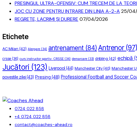
PRESINGUL ULTRA-OFENSIV: CUM TRECEM DE LA TEORIE 
JOC CU ZONE PENTRU INTRARE DIN LINIA A-2-A
25/04
REGRETE, LACRIMI ȘI DURERE
07/04/2026
Etichete
Antrenor
(97
antrenament
(84)
AC Milan
(42)
Alergare
(34)
echipă
(
dribling
(42)
crsse
(36)
curs instructor sportiv. CRSSE
(34)
demarcare
(33)
Jucători
(123)
Liverpool
(44)
Manchester U
Manchester City
(40)
Professional Football and Soccer Co
Presing
(48)
povestile zilei
(43)
0724 022 858
+4 0724 022 858
contact@coaches-ahead.ro