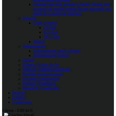
Gratuite
Articolele gratuite Coaches Ahead sunt
un punct de pornire pentru fiecare persoană care
aspiră la o poziție de antrenor.
Exerciții
Copii și juniori
5-8 Ani
9-13 Ani
14-17 Ani
Seniori
Antrenamente
Antrenamente copii și juniori
Antrenamente Seniori
Tactică
Sisteme | Trasee de joc
Tehnică | Abilități individuale
Pregătire presezon/sezon
Secretele Antrenorului
Portarul | Numărul 1
Metodică | Leadership
Podcast
Contact
Contul meu
0 items
-
0.00 lei
0