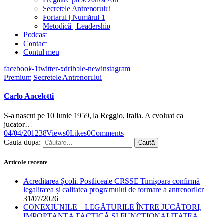
Secretele Antrenorului
Portarul | Numărul 1
Metodică | Leadership
Podcast
Contact
Contul meu
facebook-1
twitter-x
dribble-new
instagram
Premium
Secretele Antrenorului
Carlo Ancelotti
S-a nascut pe 10 Iunie 1959, la Reggio, Italia. A evoluat ca
jucator…
04/04/2012
38
Views
0
Likes
0
Comments
Caută după:
Articole recente
Acreditarea Școlii Postliceale CRSSE Timișoara confirmă
legalitatea și calitatea programului de formare a antrenorilor
31/07/2026
CONEXIUNILE – LEGĂTURILE ÎNTRE JUCĂTORI,
IMPORTANȚA TACTICĂ ȘI FUNCȚIONALITATEA