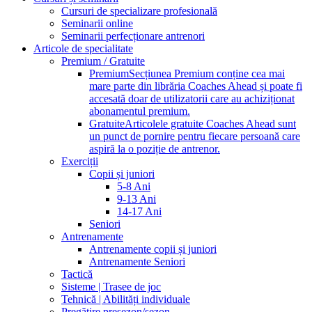
Cursuri de specializare profesională
Seminarii online
Seminarii perfecționare antrenori
Articole de specialitate
Premium / Gratuite
Premium
Secțiunea Premium conține cea mai
mare parte din librăria Coaches Ahead și poate fi
accesată doar de utilizatorii care au achiziționat
abonamentul premium.
Gratuite
Articolele gratuite Coaches Ahead sunt
un punct de pornire pentru fiecare persoană care
aspiră la o poziție de antrenor.
Exerciții
Copii și juniori
5-8 Ani
9-13 Ani
14-17 Ani
Seniori
Antrenamente
Antrenamente copii și juniori
Antrenamente Seniori
Tactică
Sisteme | Trasee de joc
Tehnică | Abilități individuale
Pregătire presezon/sezon