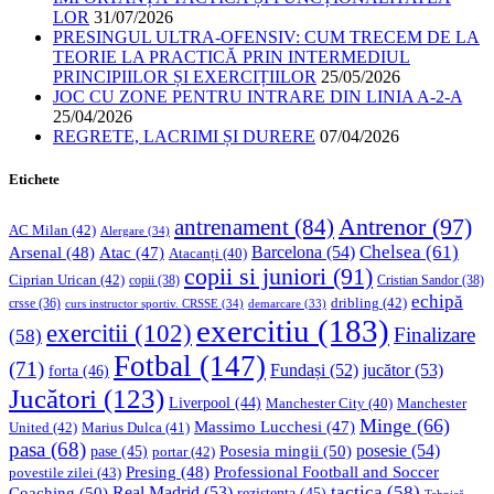
LOR
31/07/2026
PRESINGUL ULTRA-OFENSIV: CUM TRECEM DE LA
TEORIE LA PRACTICĂ PRIN INTERMEDIUL
PRINCIPIILOR ȘI EXERCIȚIILOR
25/05/2026
JOC CU ZONE PENTRU INTRARE DIN LINIA A-2-A
25/04/2026
REGRETE, LACRIMI ȘI DURERE
07/04/2026
Etichete
Antrenor
(97)
antrenament
(84)
AC Milan
(42)
Alergare
(34)
Chelsea
(61)
Barcelona
(54)
Arsenal
(48)
Atac
(47)
Atacanți
(40)
copii si juniori
(91)
Ciprian Urican
(42)
copii
(38)
Cristian Sandor
(38)
echipă
dribling
(42)
crsse
(36)
curs instructor sportiv. CRSSE
(34)
demarcare
(33)
exercitiu
(183)
exercitii
(102)
Finalizare
(58)
Fotbal
(147)
(71)
Fundași
(52)
jucător
(53)
forta
(46)
Jucători
(123)
Liverpool
(44)
Manchester
Manchester City
(40)
Minge
(66)
Massimo Lucchesi
(47)
United
(42)
Marius Dulca
(41)
pasa
(68)
Posesia mingii
(50)
posesie
(54)
pase
(45)
portar
(42)
Professional Football and Soccer
Presing
(48)
povestile zilei
(43)
tactica
(58)
Coaching
(50)
Real Madrid
(53)
rezistenta
(45)