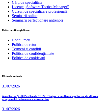
Cărți de specialitate
Licențe „Software Tactics Manager”
Cursuri de specializare profesională
Seminarii online
Seminarii perfecționare antrenori
Utile / confidențialitate
Contul meu
Politica de retur
Termeni și condiții
Politica de confidențialitate
Politica de cookie-uri
Ultimele articole
31/07/2026
Acreditarea Școlii Postliceale CRSSE Timișoara confirmă legalitatea și calitatea
programului de formare a antrenorilor
31/07/2026