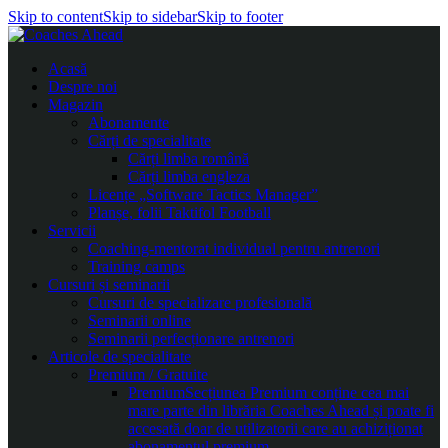
Skip to content
Skip to sidebar
Skip to footer
Acasă
Despre noi
Magazin
Abonamente
Cărți de specialitate
Cărți limba română
Cărți limba engleza
Licențe „Software Tactics Manager”
Planșe, folii Taktifol Football
Servicii
Coaching-mentorat individual pentru antrenori
Training camps
Cursuri și seminarii
Cursuri de specializare profesională
Seminarii online
Seminarii perfecționare antrenori
Articole de specialitate
Premium / Gratuite
Premium
Secțiunea Premium conține cea mai
mare parte din librăria Coaches Ahead și poate fi
accesată doar de utilizatorii care au achiziționat
abonamentul premium.