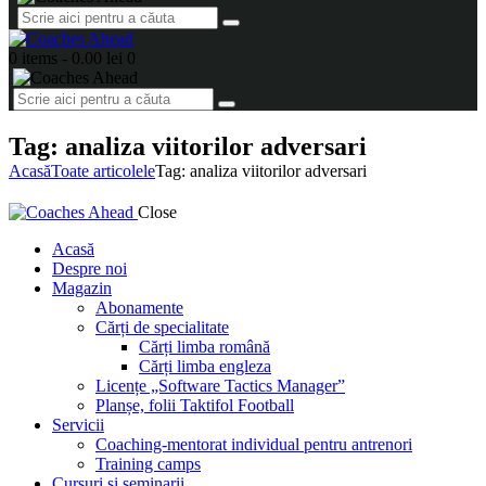
0 items
-
0.00 lei
0
Tag: analiza viitorilor adversari
Acasă
Toate articolele
Tag: analiza viitorilor adversari
Close
Acasă
Despre noi
Magazin
Abonamente
Cărți de specialitate
Cărți limba română
Cărți limba engleza
Licențe „Software Tactics Manager”
Planșe, folii Taktifol Football
Servicii
Coaching-mentorat individual pentru antrenori
Training camps
Cursuri și seminarii