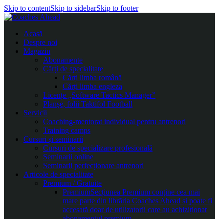
Skip to content
Skip to sidebar
Skip to footer
Acasă
Despre noi
Magazin
Abonamente
Cărți de specialitate
Cărți limba română
Cărți limba engleza
Licențe „Software Tactics Manager”
Planșe, folii Taktifol Football
Servicii
Coaching-mentorat individual pentru antrenori
Training camps
Cursuri și seminarii
Cursuri de specializare profesională
Seminarii online
Seminarii perfecționare antrenori
Articole de specialitate
Premium / Gratuite
Premium
Secțiunea Premium conține cea mai
mare parte din librăria Coaches Ahead și poate fi
accesată doar de utilizatorii care au achiziționat
abonamentul premium.