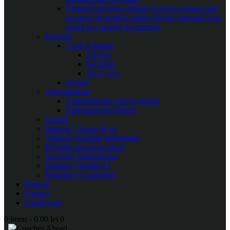
Gratuite
Articolele gratuite Coaches Ahead sunt
un punct de pornire pentru fiecare persoană care
aspiră la o poziție de antrenor.
Exerciții
Copii și juniori
5-8 Ani
9-13 Ani
14-17 Ani
Seniori
Antrenamente
Antrenamente copii și juniori
Antrenamente Seniori
Tactică
Sisteme | Trasee de joc
Tehnică | Abilități individuale
Pregătire presezon/sezon
Secretele Antrenorului
Portarul | Numărul 1
Metodică | Leadership
Podcast
Contact
Contul meu
0 items
-
0.00 lei
0