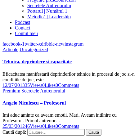
Secretele Antrenorului
Portarul | Numărul 1
Metodică | Leadership
Podcast
Contact
Contul meu
facebook-1
twitter-x
dribble-new
instagram
Articole
Uncategorized
Tehnica, deprindere si capacitate
Eficacitatea manifestarii deprinderilor tehnice in procesul de joc si-n
conditiile de joc, este…
12/07/2013
35
Views
0
Likes
0
Comments
Premium
Secretele Antrenorului
Angelo Niculescu – Profesorul
Imi aduc aminte ca aveam emotii. Mari. Aveam intilnire cu
Profesorul. Primul antrenor…
25/03/2012
46
Views
0
Likes
0
Comments
Caută după: