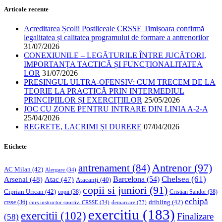
Articole recente
Acreditarea Școlii Postliceale CRSSE Timișoara confirmă
legalitatea și calitatea programului de formare a antrenorilor
31/07/2026
CONEXIUNILE – LEGĂTURILE ÎNTRE JUCĂTORI,
IMPORTANȚA TACTICĂ ȘI FUNCȚIONALITATEA
LOR
31/07/2026
PRESINGUL ULTRA-OFENSIV: CUM TRECEM DE LA
TEORIE LA PRACTICĂ PRIN INTERMEDIUL
PRINCIPIILOR ȘI EXERCIȚIILOR
25/05/2026
JOC CU ZONE PENTRU INTRARE DIN LINIA A-2-A
25/04/2026
REGRETE, LACRIMI ȘI DURERE
07/04/2026
Etichete
Antrenor
(97)
antrenament
(84)
AC Milan
(42)
Alergare
(34)
Chelsea
(61)
Barcelona
(54)
Arsenal
(48)
Atac
(47)
Atacanți
(40)
copii si juniori
(91)
Ciprian Urican
(42)
copii
(38)
Cristian Sandor
(38)
echipă
dribling
(42)
crsse
(36)
curs instructor sportiv. CRSSE
(34)
demarcare
(33)
exercitiu
(183)
exercitii
(102)
Finalizare
(58)