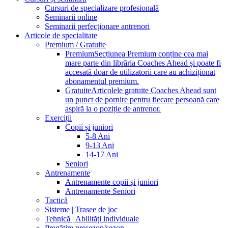
Cursuri de specializare profesională
Seminarii online
Seminarii perfecționare antrenori
Articole de specialitate
Premium / Gratuite
Premium
Secțiunea Premium conține cea mai
mare parte din librăria Coaches Ahead și poate fi
accesată doar de utilizatorii care au achiziționat
abonamentul premium.
Gratuite
Articolele gratuite Coaches Ahead sunt
un punct de pornire pentru fiecare persoană care
aspiră la o poziție de antrenor.
Exerciții
Copii și juniori
5-8 Ani
9-13 Ani
14-17 Ani
Seniori
Antrenamente
Antrenamente copii și juniori
Antrenamente Seniori
Tactică
Sisteme | Trasee de joc
Tehnică | Abilități individuale
Pregătire presezon/sezon