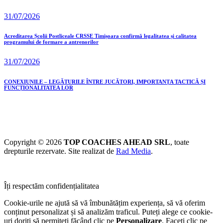
31/07/2026
Acreditarea Școlii Postliceale CRSSE Timișoara confirmă legalitatea și calitatea
programului de formare a antrenorilor
31/07/2026
CONEXIUNILE – LEGĂTURILE ÎNTRE JUCĂTORI, IMPORTANȚA TACTICĂ ȘI
FUNCȚIONALITATEA LOR
Copyright © 2026
TOP COACHES AHEAD SRL
, toate
drepturile rezervate. Site realizat de
Rad Media
.
Îți respectăm confidențialitatea
Cookie-urile ne ajută să vă îmbunătățim experiența, să vă oferim
conținut personalizat și să analizăm traficul. Puteți alege ce cookie-
uri doriți să permiteți făcând clic pe
Personalizare
. Faceți clic pe