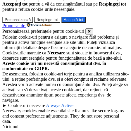
Acceptați tot
pentru a vă da consimțământul sau pe
Respingeți tot
pentru a refuza cookie-urile neesențiale.
Personalizează
Respinge tot
Acceptă tot
Propulsat de
Personalizează preferințele pentru cookie-uri
✖
Folosim cookie-uri pentru a asigura o navigare fără probleme și
pentru a activa funcțiile esențiale ale site-ului. Puteți vizualiza
informații detaliate despre fiecare categorie de cookie-uri mai jos.
Cookie-urile marcate ca
Necesare
sunt stocate în browserul dvs.,
deoarece sunt esențiale pentru funcționalitatea de bază a site-ului.
Aceste cookie-uri nu necesită consimțământul dvs. în
conformitate cu GDPR.
De asemenea, folosim cookie-uri terțe pentru a analiza utilizarea site-
ului, a reține preferințele dvs. și a oferi conținut și reclame relevante.
Acestea vor fi activate numai cu consimțământul dvs. Puteți alege să
activați sau să dezactivați aceste cookie-uri, dar rețineți că
dezactivarea anumitor tipuri poate afecta experiența dvs. de
navigare.
►
Cookie-uri necesare
Always Active
Necessary cookies enable essential site features like secure log-ins
and consent preference adjustments. They do not store personal
data.
Niciunul