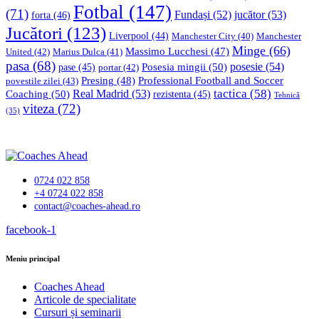
Fotbal
(147)
(71)
Fundași
(52)
jucător
(53)
forta
(46)
Jucători
(123)
Liverpool
(44)
Manchester
Manchester City
(40)
Minge
(66)
Massimo Lucchesi
(47)
United
(42)
Marius Dulca
(41)
pasa
(68)
Posesia mingii
(50)
posesie
(54)
pase
(45)
portar
(42)
Professional Football and Soccer
Presing
(48)
povestile zilei
(43)
tactica
(58)
Coaching
(50)
Real Madrid
(53)
rezistenta
(45)
Tehnică
viteza
(72)
(35)
0724 022 858
+4 0724 022 858
contact@coaches-ahead.ro
facebook-1
Meniu principal
Coaches Ahead
Articole de specialitate
Cursuri și seminarii