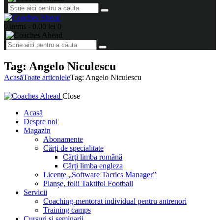
0 items
-
0.00 lei
0
Tag: Angelo Niculescu
Acasă
Toate articolele
Tag: Angelo Niculescu
Close
Acasă
Despre noi
Magazin
Abonamente
Cărți de specialitate
Cărți limba română
Cărți limba engleza
Licențe „Software Tactics Manager”
Planșe, folii Taktifol Football
Servicii
Coaching-mentorat individual pentru antrenori
Training camps
Cursuri și seminarii