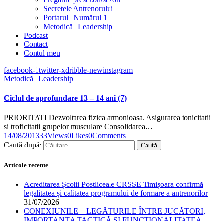
Secretele Antrenorului
Portarul | Numărul 1
Metodică | Leadership
Podcast
Contact
Contul meu
facebook-1
twitter-x
dribble-new
instagram
Metodică | Leadership
Ciclul de aprofundare 13 – 14 ani (7)
PRIORITATI Dezvoltarea fizica armonioasa. Asigurarea tonicitatii
si troficitatii grupelor musculare Consolidarea…
14/08/2013
33
Views
0
Likes
0
Comments
Caută după:
Articole recente
Acreditarea Școlii Postliceale CRSSE Timișoara confirmă
legalitatea și calitatea programului de formare a antrenorilor
31/07/2026
CONEXIUNILE – LEGĂTURILE ÎNTRE JUCĂTORI,
IMPORTANȚA TACTICĂ ȘI FUNCȚIONALITATEA