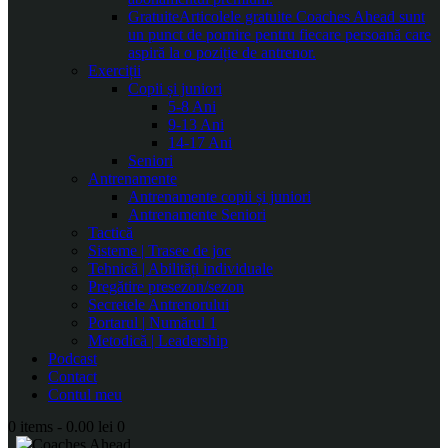
Gratuite
Articolele gratuite Coaches Ahead sunt
un punct de pornire pentru fiecare persoană care
aspiră la o poziție de antrenor.
Exerciții
Copii și juniori
5-8 Ani
9-13 Ani
14-17 Ani
Seniori
Antrenamente
Antrenamente copii și juniori
Antrenamente Seniori
Tactică
Sisteme | Trasee de joc
Tehnică | Abilități individuale
Pregătire presezon/sezon
Secretele Antrenorului
Portarul | Numărul 1
Metodică | Leadership
Podcast
Contact
Contul meu
0 items
-
0.00 lei
0