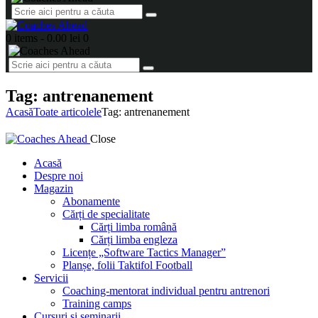
0 items
-
0.00 lei
0
Tag: antrenanement
Acasă
Toate articolele
Tag: antrenanement
Close
Acasă
Despre noi
Magazin
Abonamente
Cărți de specialitate
Cărți limba română
Cărți limba engleza
Licențe „Software Tactics Manager”
Planșe, folii Taktifol Football
Servicii
Coaching-mentorat individual pentru antrenori
Training camps
Cursuri și seminarii