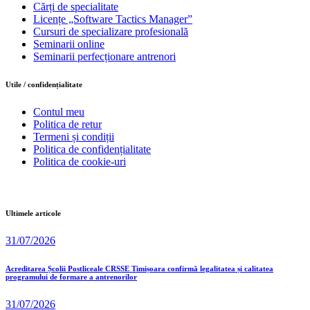
Cărți de specialitate
Licențe „Software Tactics Manager”
Cursuri de specializare profesională
Seminarii online
Seminarii perfecționare antrenori
Utile / confidențialitate
Contul meu
Politica de retur
Termeni și condiții
Politica de confidențialitate
Politica de cookie-uri
Ultimele articole
31/07/2026
Acreditarea Școlii Postliceale CRSSE Timișoara confirmă legalitatea și calitatea
programului de formare a antrenorilor
31/07/2026