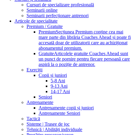
Cursuri de specializare profesională
Seminarii online
Seminarii perfecționare antrenori
Articole de specialitate
Premium / Gratuite
Premium
Secțiunea Premium conține cea mai
mare parte din librăria Coaches Ahead și poate fi
accesată doar de utilizatorii care au achiziționat
abonamentul premium.
Gratuite
Articolele gratuite Coaches Ahead sunt
un punct de pornire pentru fiecare persoană care
aspiră la o poziție de antrenor.
Exerciții
Copii și juniori
5-8 Ani
9-13 Ani
14-17 Ani
Seniori
Antrenamente
Antrenamente copii și juniori
Antrenamente Seniori
Tactică
Sisteme | Trasee de joc
Tehnică | Abilități individuale
Pregătire presezon/sezon