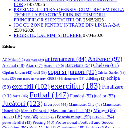
LOR
31/07/2026
PRESINGUL ULTRA-OFENSIV: CUM TRECEM DE LA
TEORIE LA PRACTICĂ PRIN INTERMEDIUL
PRINCIPIILOR ȘI EXERCIȚIILOR
25/05/2026
JOC CU ZONE PENTRU INTRARE DIN LINIA A-2-A
25/04/2026
REGRETE, LACRIMI ȘI DURERE
07/04/2026
Etichete
Antrenor
(97)
antrenament
(84)
AC Milan
(42)
Alergare
(34)
Chelsea
(61)
Barcelona
(54)
Arsenal
(48)
Atac
(47)
Atacanți
(40)
copii si juniori
(91)
Ciprian Urican
(42)
copii
(38)
Cristian Sandor
(38)
echipă
dribling
(42)
crsse
(36)
curs instructor sportiv. CRSSE
(34)
demarcare
(33)
exercitiu
(183)
exercitii
(102)
Finalizare
(58)
Fotbal
(147)
(71)
Fundași
(52)
jucător
(53)
forta
(46)
Jucători
(123)
Liverpool
(44)
Manchester
Manchester City
(40)
Minge
(66)
Massimo Lucchesi
(47)
United
(42)
Marius Dulca
(41)
pasa
(68)
Posesia mingii
(50)
posesie
(54)
pase
(45)
portar
(42)
Professional Football and Soccer
Presing
(48)
povestile zilei
(43)
tactica
(58)
Coaching
(50)
Real Madrid
(53)
rezistenta
(45)