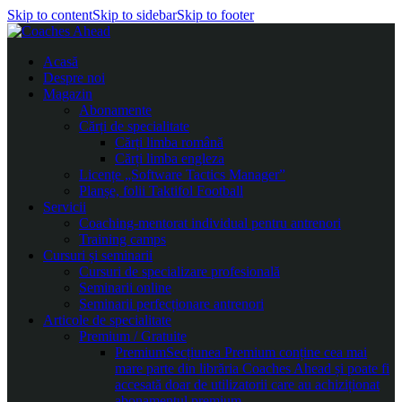
Skip to content
Skip to sidebar
Skip to footer
Acasă
Despre noi
Magazin
Abonamente
Cărți de specialitate
Cărți limba română
Cărți limba engleza
Licențe „Software Tactics Manager”
Planșe, folii Taktifol Football
Servicii
Coaching-mentorat individual pentru antrenori
Training camps
Cursuri și seminarii
Cursuri de specializare profesională
Seminarii online
Seminarii perfecționare antrenori
Articole de specialitate
Premium / Gratuite
Premium
Secțiunea Premium conține cea mai
mare parte din librăria Coaches Ahead și poate fi
accesată doar de utilizatorii care au achiziționat
abonamentul premium.