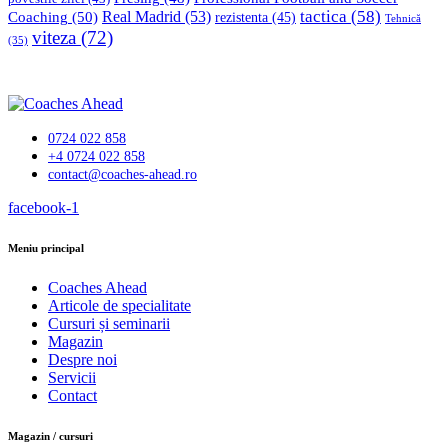
tactica
(58)
Coaching
(50)
Real Madrid
(53)
rezistenta
(45)
Tehnică
viteza
(72)
(35)
0724 022 858
+4 0724 022 858
contact@coaches-ahead.ro
facebook-1
Meniu principal
Coaches Ahead
Articole de specialitate
Cursuri și seminarii
Magazin
Despre noi
Servicii
Contact
Magazin / cursuri