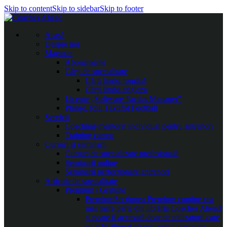
Skip to content
Skip to sidebar
Skip to footer
Acasă
Despre noi
Magazin
Abonamente
Cărți de specialitate
Cărți limba română
Cărți limba engleza
Licențe „Software Tactics Manager”
Planșe, folii Taktifol Football
Servicii
Coaching-mentorat individual pentru antrenori
Training camps
Cursuri și seminarii
Cursuri de specializare profesională
Seminarii online
Seminarii perfecționare antrenori
Articole de specialitate
Premium / Gratuite
Premium
Secțiunea Premium conține cea
mai mare parte din librăria Coaches Ahead
și poate fi accesată doar de utilizatorii care
au achiziționat abonamentul premium.