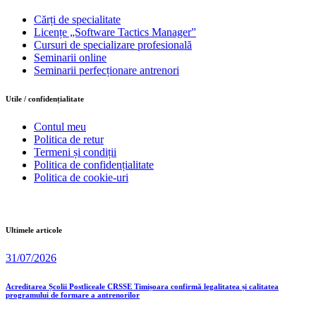
Cărți de specialitate
Licențe „Software Tactics Manager”
Cursuri de specializare profesională
Seminarii online
Seminarii perfecționare antrenori
Utile / confidențialitate
Contul meu
Politica de retur
Termeni și condiții
Politica de confidențialitate
Politica de cookie-uri
Ultimele articole
31/07/2026
Acreditarea Școlii Postliceale CRSSE Timișoara confirmă legalitatea și calitatea
programului de formare a antrenorilor