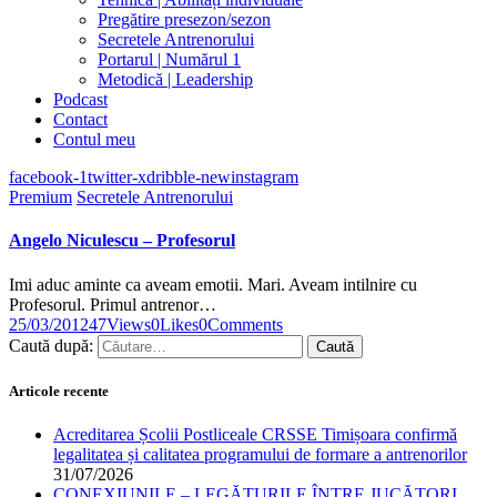
Pregătire presezon/sezon
Secretele Antrenorului
Portarul | Numărul 1
Metodică | Leadership
Podcast
Contact
Contul meu
facebook-1
twitter-x
dribble-new
instagram
Premium
Secretele Antrenorului
Angelo Niculescu – Profesorul
Imi aduc aminte ca aveam emotii. Mari. Aveam intilnire cu
Profesorul. Primul antrenor…
25/03/2012
47
Views
0
Likes
0
Comments
Caută după:
Articole recente
Acreditarea Școlii Postliceale CRSSE Timișoara confirmă
legalitatea și calitatea programului de formare a antrenorilor
31/07/2026
CONEXIUNILE – LEGĂTURILE ÎNTRE JUCĂTORI,