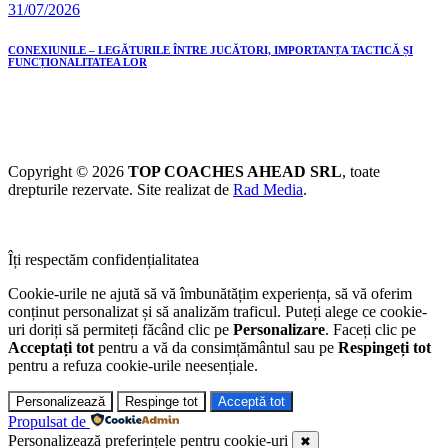
31/07/2026
CONEXIUNILE – LEGĂTURILE ÎNTRE JUCĂTORI, IMPORTANȚA TACTICĂ ȘI
FUNCȚIONALITATEA LOR
Copyright © 2026
TOP COACHES AHEAD SRL
, toate
drepturile rezervate. Site realizat de
Rad Media
.
Îți respectăm confidențialitatea
Cookie-urile ne ajută să vă îmbunătățim experiența, să vă oferim
conținut personalizat și să analizăm traficul. Puteți alege ce cookie-
uri doriți să permiteți făcând clic pe
Personalizare
. Faceți clic pe
Acceptați tot
pentru a vă da consimțământul sau pe
Respingeți tot
pentru a refuza cookie-urile neesențiale.
Personalizează
Respinge tot
Acceptă tot
Propulsat de
Personalizează preferințele pentru cookie-uri
✖