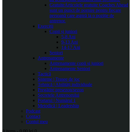
Gratuite
Articolele gratuite Coaches Ahead
sunt un punct de pornire pentru fiecare
persoană care aspiră la o poziție de
antrenor.
Exerciții
Copii și juniori
5-8 Ani
9-13 Ani
14-17 Ani
Seniori
Antrenamente
Antrenamente copii și juniori
Antrenamente Seniori
Tactică
Sisteme | Trasee de joc
Tehnică | Abilități individuale
Pregătire presezon/sezon
Secretele Antrenorului
Portarul | Numărul 1
Metodică | Leadership
Podcast
Contact
Contul meu
0 items
-
0.00 lei
0