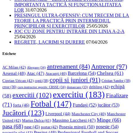
IMPORTANȚA TACTICĂ ȘI FUNCȚIONALITATEA
LOR
31/07/2026
PRESINGUL ULTRA-OFENSIV: CUM TRECEM DE LA
TEORIE LA PRACTICĂ PRIN INTERMEDIUL
PRINCIPIILOR ȘI EXERCIȚIILOR
25/05/2026
JOC CU ZONE PENTRU INTRARE DIN LINIA A-2-A
25/04/2026
REGRETE, LACRIMI ȘI DURERE
07/04/2026
Etichete
Antrenor
(97)
antrenament
(84)
AC Milan
(42)
Alergare
(34)
Chelsea
(61)
Barcelona
(54)
Arsenal
(48)
Atac
(47)
Atacanți
(40)
copii si juniori
(91)
Ciprian Urican
(42)
copii
(38)
Cristian Sandor
(38)
echipă
dribling
(42)
crsse
(36)
curs instructor sportiv. CRSSE
(34)
demarcare
(33)
exercitiu
(183)
exercitii
(102)
Finalizare
(58)
Fotbal
(147)
(71)
Fundași
(52)
jucător
(53)
forta
(46)
Jucători
(123)
Liverpool
(44)
Manchester
Manchester City
(40)
Minge
(66)
Massimo Lucchesi
(47)
United
(42)
Marius Dulca
(41)
pasa
(68)
Posesia mingii
(50)
posesie
(54)
pase
(45)
portar
(42)
Professional Football and Soccer
Presing
(48)
povestile zilei
(43)