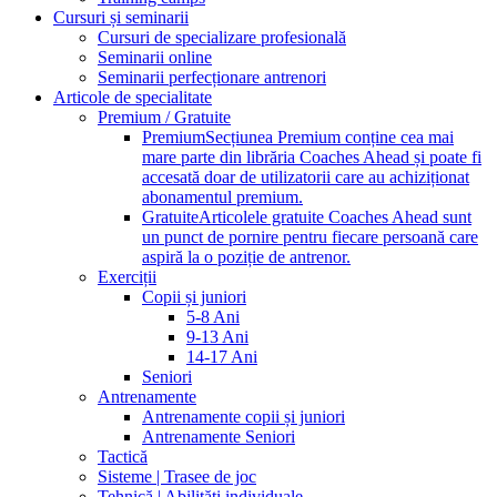
Cursuri și seminarii
Cursuri de specializare profesională
Seminarii online
Seminarii perfecționare antrenori
Articole de specialitate
Premium / Gratuite
Premium
Secțiunea Premium conține cea mai
mare parte din librăria Coaches Ahead și poate fi
accesată doar de utilizatorii care au achiziționat
abonamentul premium.
Gratuite
Articolele gratuite Coaches Ahead sunt
un punct de pornire pentru fiecare persoană care
aspiră la o poziție de antrenor.
Exerciții
Copii și juniori
5-8 Ani
9-13 Ani
14-17 Ani
Seniori
Antrenamente
Antrenamente copii și juniori
Antrenamente Seniori
Tactică
Sisteme | Trasee de joc
Tehnică | Abilități individuale