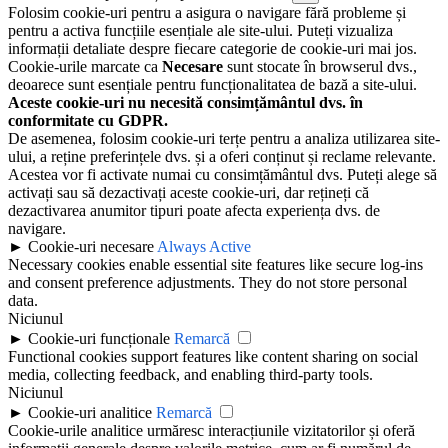
Folosim cookie-uri pentru a asigura o navigare fără probleme și
pentru a activa funcțiile esențiale ale site-ului. Puteți vizualiza
informații detaliate despre fiecare categorie de cookie-uri mai jos.
Cookie-urile marcate ca
Necesare
sunt stocate în browserul dvs.,
deoarece sunt esențiale pentru funcționalitatea de bază a site-ului.
Aceste cookie-uri nu necesită consimțământul dvs. în
conformitate cu GDPR.
De asemenea, folosim cookie-uri terțe pentru a analiza utilizarea site-
ului, a reține preferințele dvs. și a oferi conținut și reclame relevante.
Acestea vor fi activate numai cu consimțământul dvs. Puteți alege să
activați sau să dezactivați aceste cookie-uri, dar rețineți că
dezactivarea anumitor tipuri poate afecta experiența dvs. de
navigare.
►
Cookie-uri necesare
Always Active
Necessary cookies enable essential site features like secure log-ins
and consent preference adjustments. They do not store personal
data.
Niciunul
►
Cookie-uri funcționale
Remarcă
Functional cookies support features like content sharing on social
media, collecting feedback, and enabling third-party tools.
Niciunul
►
Cookie-uri analitice
Remarcă
Cookie-urile analitice urmăresc interacțiunile vizitatorilor și oferă