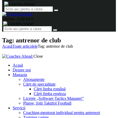
0 items
-
0.00 lei
0
Tag: antrenor de club
Acasă
Toate articolele
Tag: antrenor de club
Close
Acasă
Despre noi
Magazin
Abonamente
Cărți de specialitate
Cărți limba română
Cărți limba engleza
Licențe „Software Tactics Manager”
Planșe, folii Taktifol Football
Servicii
Coaching-mentorat individual pentru antrenori
Training camps