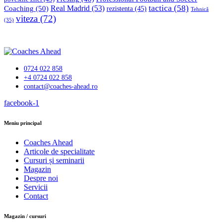
tactica
(58)
Coaching
(50)
Real Madrid
(53)
rezistenta
(45)
Tehnică
viteza
(72)
(35)
0724 022 858
+4 0724 022 858
contact@coaches-ahead.ro
facebook-1
Meniu principal
Coaches Ahead
Articole de specialitate
Cursuri și seminarii
Magazin
Despre noi
Servicii
Contact
Magazin / cursuri