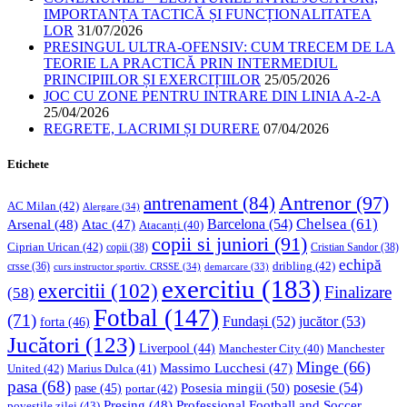
IMPORTANȚA TACTICĂ ȘI FUNCȚIONALITATEA
LOR
31/07/2026
PRESINGUL ULTRA-OFENSIV: CUM TRECEM DE LA
TEORIE LA PRACTICĂ PRIN INTERMEDIUL
PRINCIPIILOR ȘI EXERCIȚIILOR
25/05/2026
JOC CU ZONE PENTRU INTRARE DIN LINIA A-2-A
25/04/2026
REGRETE, LACRIMI ȘI DURERE
07/04/2026
Etichete
Antrenor
(97)
antrenament
(84)
AC Milan
(42)
Alergare
(34)
Chelsea
(61)
Barcelona
(54)
Arsenal
(48)
Atac
(47)
Atacanți
(40)
copii si juniori
(91)
Ciprian Urican
(42)
copii
(38)
Cristian Sandor
(38)
echipă
dribling
(42)
crsse
(36)
curs instructor sportiv. CRSSE
(34)
demarcare
(33)
exercitiu
(183)
exercitii
(102)
Finalizare
(58)
Fotbal
(147)
(71)
Fundași
(52)
jucător
(53)
forta
(46)
Jucători
(123)
Liverpool
(44)
Manchester
Manchester City
(40)
Minge
(66)
Massimo Lucchesi
(47)
United
(42)
Marius Dulca
(41)
pasa
(68)
Posesia mingii
(50)
posesie
(54)
pase
(45)
portar
(42)
Professional Football and Soccer
Presing
(48)
povestile zilei
(43)