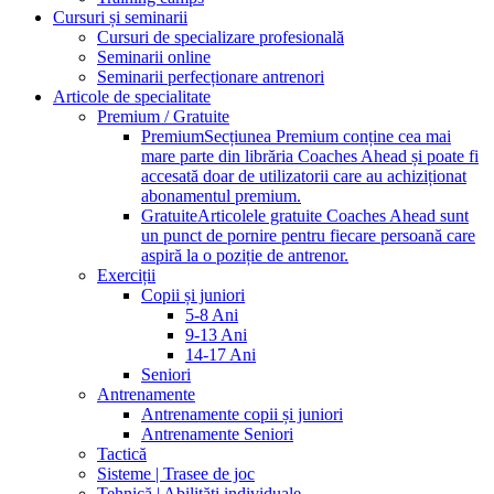
Cursuri și seminarii
Cursuri de specializare profesională
Seminarii online
Seminarii perfecționare antrenori
Articole de specialitate
Premium / Gratuite
Premium
Secțiunea Premium conține cea mai
mare parte din librăria Coaches Ahead și poate fi
accesată doar de utilizatorii care au achiziționat
abonamentul premium.
Gratuite
Articolele gratuite Coaches Ahead sunt
un punct de pornire pentru fiecare persoană care
aspiră la o poziție de antrenor.
Exerciții
Copii și juniori
5-8 Ani
9-13 Ani
14-17 Ani
Seniori
Antrenamente
Antrenamente copii și juniori
Antrenamente Seniori
Tactică
Sisteme | Trasee de joc
Tehnică | Abilități individuale