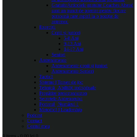
Gratuite
Articolele gratuite Coaches Ahead
sunt un punct de pornire pentru fiecare
persoană care aspiră la o poziție de
antrenor.
Exerciții
Copii și juniori
5-8 Ani
9-13 Ani
14-17 Ani
Seniori
Antrenamente
Antrenamente copii și juniori
Antrenamente Seniori
Tactică
Sisteme | Trasee de joc
Tehnică | Abilități individuale
Pregătire presezon/sezon
Secretele Antrenorului
Portarul | Numărul 1
Metodică | Leadership
Podcast
Contact
Contul meu
0 items
-
0.00 lei
0