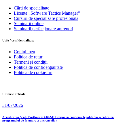
Cărți de specialitate
Licențe „Software Tactics Manager”
Cursuri de specializare profesională
Seminarii online
Seminarii perfecționare antrenori
Utile / confidențialitate
Contul meu
Politica de retur
Termeni și condiții
Politica de confidențialitate
Politica de cookie-uri
Ultimele articole
31/07/2026
Acreditarea Școlii Postliceale CRSSE Timișoara confirmă legalitatea și calitatea
programului de formare a antrenorilor