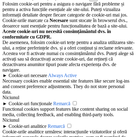
Folosim cookie-uri pentru a asigura o navigare fără probleme și
pentru a activa funcțiile esențiale ale site-ului. Puteți vizualiza
informații detaliate despre fiecare categorie de cookie-uri mai jos.
Cookie-urile marcate ca
Necesare
sunt stocate în browserul dvs.,
deoarece sunt esențiale pentru funcționalitatea de bază a site-ului.
Aceste cookie-uri nu necesită consimțământul dvs. în
conformitate cu GDPR.
De asemenea, folosim cookie-uri terțe pentru a analiza utilizarea site-
ului, a reține preferințele dvs. și a oferi conținut și reclame relevante.
Acestea vor fi activate numai cu consimțământul dvs. Puteți alege să
activați sau să dezactivați aceste cookie-uri, dar rețineți că
dezactivarea anumitor tipuri poate afecta experiența dvs. de
navigare.
►
Cookie-uri necesare
Always Active
Necessary cookies enable essential site features like secure log-ins
and consent preference adjustments. They do not store personal
data.
Niciunul
►
Cookie-uri funcționale
Remarcă
Functional cookies support features like content sharing on social
media, collecting feedback, and enabling third-party tools.
Niciunul
►
Cookie-uri analitice
Remarcă
Cookie-urile analitice urmăresc interacțiunile vizitatorilor și oferă