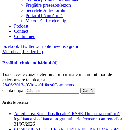
Pregătire presezon/sezon
Secretele Antrenorului
Portarul | Numărul 1
Metodică | Leadership
Podcast
Contact
Contul meu
facebook-1
twitter-x
dribble-new
instagram
Metodică | Leadership
Profilul tehnic individual (4)
Toate aceste cauze determina prin urmare un anumit mod de
exteriorizare tehnica, sau…
28/06/2013
40
Views
0
Likes
0
Comments
Caută după:
Articole recente
Acreditarea Școlii Postliceale CRSSE Timișoara confirmă
legalitatea și calitatea programului de formare a antrenorilor
31/07/2026
CONEXIUNILE – LEGĂTURILE ÎNTRE JUCĂTORI,