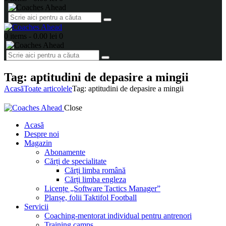
0 items
-
0.00 lei
0
Tag: aptitudini de depasire a mingii
Acasă
Toate articolele
Tag: aptitudini de depasire a mingii
Close
Acasă
Despre noi
Magazin
Abonamente
Cărți de specialitate
Cărți limba română
Cărți limba engleza
Licențe „Software Tactics Manager”
Planșe, folii Taktifol Football
Servicii
Coaching-mentorat individual pentru antrenori
Training camps