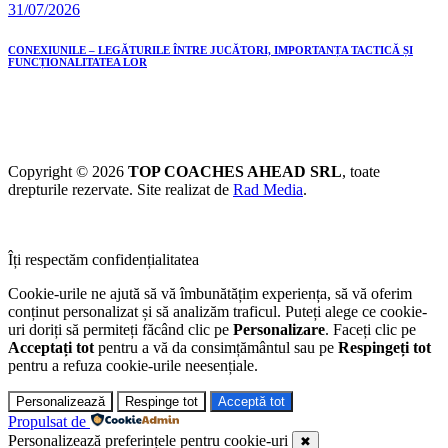
31/07/2026
CONEXIUNILE – LEGĂTURILE ÎNTRE JUCĂTORI, IMPORTANȚA TACTICĂ ȘI
FUNCȚIONALITATEA LOR
Copyright © 2026
TOP COACHES AHEAD SRL
, toate
drepturile rezervate. Site realizat de
Rad Media
.
Îți respectăm confidențialitatea
Cookie-urile ne ajută să vă îmbunătățim experiența, să vă oferim
conținut personalizat și să analizăm traficul. Puteți alege ce cookie-
uri doriți să permiteți făcând clic pe
Personalizare
. Faceți clic pe
Acceptați tot
pentru a vă da consimțământul sau pe
Respingeți tot
pentru a refuza cookie-urile neesențiale.
Personalizează
Respinge tot
Acceptă tot
Propulsat de
Personalizează preferințele pentru cookie-uri
✖