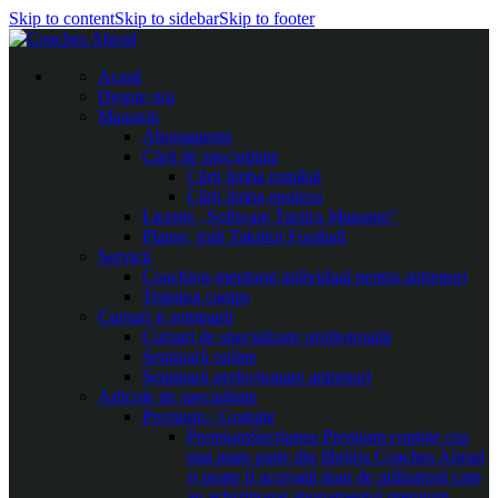
Skip to content
Skip to sidebar
Skip to footer
Acasă
Despre noi
Magazin
Abonamente
Cărți de specialitate
Cărți limba română
Cărți limba engleza
Licențe „Software Tactics Manager”
Planșe, folii Taktifol Football
Servicii
Coaching-mentorat individual pentru antrenori
Training camps
Cursuri și seminarii
Cursuri de specializare profesională
Seminarii online
Seminarii perfecționare antrenori
Articole de specialitate
Premium / Gratuite
Premium
Secțiunea Premium conține cea
mai mare parte din librăria Coaches Ahead
și poate fi accesată doar de utilizatorii care
au achiziționat abonamentul premium.