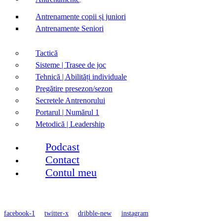
Antrenamente copii și juniori
Antrenamente Seniori
Tactică
Sisteme | Trasee de joc
Tehnică | Abilități individuale
Pregătire presezon/sezon
Secretele Antrenorului
Portarul | Numărul 1
Metodică | Leadership
Podcast
Contact
Contul meu
facebook-1
twitter-x
dribble-new
instagram