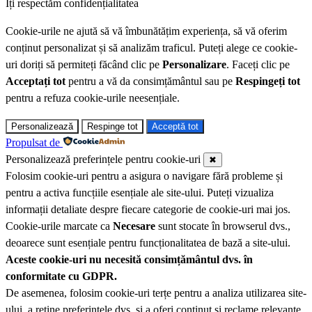
Îți respectăm confidențialitatea
Cookie-urile ne ajută să vă îmbunătățim experiența, să vă oferim
conținut personalizat și să analizăm traficul. Puteți alege ce cookie-
uri doriți să permiteți făcând clic pe
Personalizare
. Faceți clic pe
Acceptați tot
pentru a vă da consimțământul sau pe
Respingeți tot
pentru a refuza cookie-urile neesențiale.
Personalizează
Respinge tot
Acceptă tot
Propulsat de
Personalizează preferințele pentru cookie-uri
✖
Folosim cookie-uri pentru a asigura o navigare fără probleme și
pentru a activa funcțiile esențiale ale site-ului. Puteți vizualiza
informații detaliate despre fiecare categorie de cookie-uri mai jos.
Cookie-urile marcate ca
Necesare
sunt stocate în browserul dvs.,
deoarece sunt esențiale pentru funcționalitatea de bază a site-ului.
Aceste cookie-uri nu necesită consimțământul dvs. în
conformitate cu GDPR.
De asemenea, folosim cookie-uri terțe pentru a analiza utilizarea site-
ului, a reține preferințele dvs. și a oferi conținut și reclame relevante.