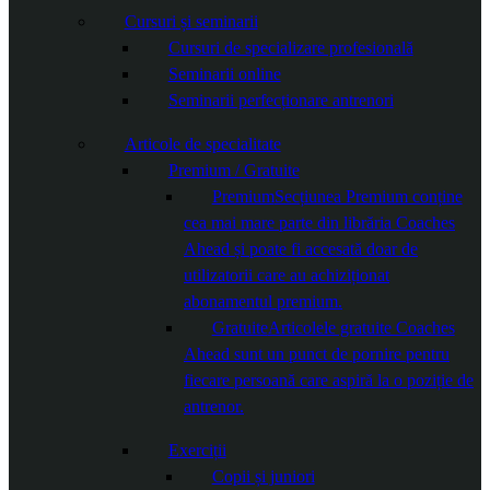
Cursuri și seminarii
Cursuri de specializare profesională
Seminarii online
Seminarii perfecționare antrenori
Articole de specialitate
Premium / Gratuite
Premium
Secțiunea Premium conține
cea mai mare parte din librăria Coaches
Ahead și poate fi accesată doar de
utilizatorii care au achiziționat
abonamentul premium.
Gratuite
Articolele gratuite Coaches
Ahead sunt un punct de pornire pentru
fiecare persoană care aspiră la o poziție de
antrenor.
Exerciții
Copii și juniori