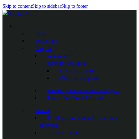
Skip to content
Skip to sidebar
Skip to footer
Acasă
Despre noi
Magazin
Abonamente
Cărți de specialitate
Cărți limba română
Cărți limba engleza
Licențe „Software Tactics Manager”
Planșe, folii Taktifol Football
Servicii
Coaching-mentorat individual pentru
antrenori
Training camps