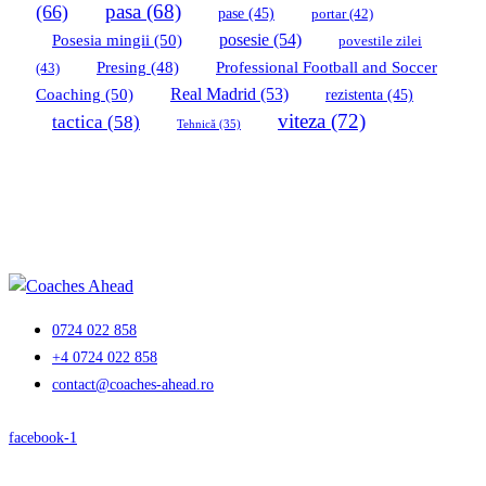
pasa
(68)
(66)
pase
(45)
portar
(42)
Posesia mingii
(50)
posesie
(54)
povestile zilei
Professional Football and Soccer
Presing
(48)
(43)
Coaching
(50)
Real Madrid
(53)
rezistenta
(45)
viteza
(72)
tactica
(58)
Tehnică
(35)
0724 022 858
+4 0724 022 858
contact@coaches-ahead.ro
facebook-1