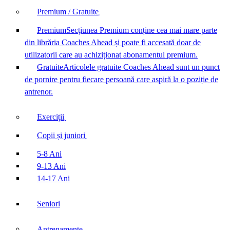
Premium / Gratuite
Premium
Secțiunea Premium conține cea mai mare parte
din librăria Coaches Ahead și poate fi accesată doar de
utilizatorii care au achiziționat abonamentul premium.
Gratuite
Articolele gratuite Coaches Ahead sunt un punct
de pornire pentru fiecare persoană care aspiră la o poziție de
antrenor.
Exerciții
Copii și juniori
5-8 Ani
9-13 Ani
14-17 Ani
Seniori
Antrenamente