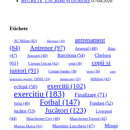
REGRETE, LACRIMI ȘI DURERE
07/04/2026
Etichete
antrenament
AC Milan
(42)
Alergare
(34)
Antrenor
(97)
(84)
Arsenal
(48)
Atac
Chelsea
Barcelona
(54)
(47)
Atacanți
(40)
copii si
(61)
Ciprian Urican
(42)
copii
(38)
juniori
(91)
Cristian Sandor
(38)
crsse
(36)
curs
dribling
(42)
instructor sportiv. CRSSE
(34)
demarcare
(33)
exercitii
(102)
echipă
(58)
exercitiu
(183)
Finalizare
(71)
Fotbal
(147)
Fundași
(52)
forta
(46)
Jucători
(123)
jucător
(53)
Liverpool
(44)
Manchester United
(42)
Manchester City
(40)
Minge
Massimo Lucchesi
(47)
Marius Dulca
(41)