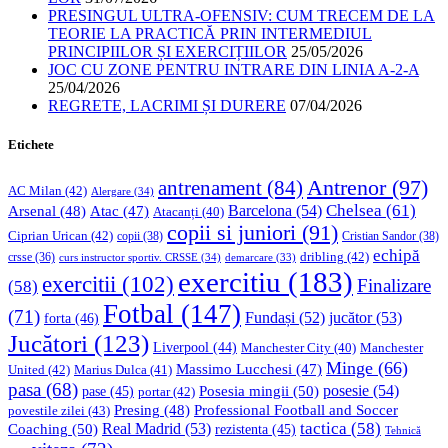
PRESINGUL ULTRA-OFENSIV: CUM TRECEM DE LA
TEORIE LA PRACTICĂ PRIN INTERMEDIUL
PRINCIPIILOR ȘI EXERCIȚIILOR
25/05/2026
JOC CU ZONE PENTRU INTRARE DIN LINIA A-2-A
25/04/2026
REGRETE, LACRIMI ȘI DURERE
07/04/2026
Etichete
Antrenor
(97)
antrenament
(84)
AC Milan
(42)
Alergare
(34)
Chelsea
(61)
Barcelona
(54)
Arsenal
(48)
Atac
(47)
Atacanți
(40)
copii si juniori
(91)
Ciprian Urican
(42)
copii
(38)
Cristian Sandor
(38)
echipă
dribling
(42)
crsse
(36)
curs instructor sportiv. CRSSE
(34)
demarcare
(33)
exercitiu
(183)
exercitii
(102)
Finalizare
(58)
Fotbal
(147)
(71)
Fundași
(52)
jucător
(53)
forta
(46)
Jucători
(123)
Liverpool
(44)
Manchester
Manchester City
(40)
Minge
(66)
Massimo Lucchesi
(47)
United
(42)
Marius Dulca
(41)
pasa
(68)
Posesia mingii
(50)
posesie
(54)
pase
(45)
portar
(42)
Professional Football and Soccer
Presing
(48)
povestile zilei
(43)
tactica
(58)
Coaching
(50)
Real Madrid
(53)
rezistenta
(45)
Tehnică