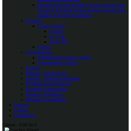
Gratuite
Articolele gratuite Coaches Ahead sunt
un punct de pornire pentru fiecare persoană care
aspiră la o poziție de antrenor.
Exerciții
Copii și juniori
5-8 Ani
9-13 Ani
14-17 Ani
Seniori
Antrenamente
Antrenamente copii și juniori
Antrenamente Seniori
Tactică
Sisteme | Trasee de joc
Tehnică | Abilități individuale
Pregătire presezon/sezon
Secretele Antrenorului
Portarul | Numărul 1
Metodică | Leadership
Podcast
Contact
Contul meu
0 items
-
0.00 lei
0