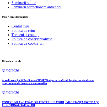
Seminarii online
Seminarii perfecționare antrenori
Utile / confidențialitate
Contul meu
Politica de retur
Termeni și condiții
Politica de confidențialitate
Politica de cookie-uri
Ultimele articole
31/07/2026
Acreditarea Școlii Postliceale CRSSE Timișoara confirmă legalitatea și calitatea
programului de formare a antrenorilor
31/07/2026
CONEXIUNILE – LEGĂTURILE ÎNTRE JUCĂTORI, IMPORTANȚA TACTICĂ ȘI
FUNCȚIONALITATEA LOR