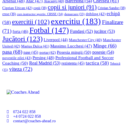
Chelsea
(61)
Barcelona
(54)
Arsenal
(48)
Atac
(47)
Atacanți
(40)
copii si juniori
(91)
Ciprian Urican
(42)
copii
(38)
Cristian Sandor
(38)
echipă
dribling
(42)
crsse
(36)
curs instructor sportiv. CRSSE
(34)
demarcare
(33)
exercitiu
(183)
exercitii
(102)
Finalizare
(58)
Fotbal
(147)
(71)
Fundași
(52)
jucător
(53)
forta
(46)
Jucători
(123)
Liverpool
(44)
Manchester
Manchester City
(40)
Minge
(66)
Massimo Lucchesi
(47)
United
(42)
Marius Dulca
(41)
pasa
(68)
Posesia mingii
(50)
posesie
(54)
pase
(45)
portar
(42)
Professional Football and Soccer
Presing
(48)
povestile zilei
(43)
tactica
(58)
Coaching
(50)
Real Madrid
(53)
rezistenta
(45)
Tehnică
viteza
(72)
(35)
0724 022 858
+4 0724 022 858
contact@coaches-ahead.ro