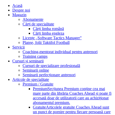
Acasă
Despre noi
Magazin
Abonamente
Cărți de specialitate
Cărți limba română
Cărți limba engleza
Licențe „Software Tactics Manager”
Planșe, folii Taktifol Football
Servicii
Coaching-mentorat individual pentru antrenori
Training camps
Cursuri și seminarii
Cursuri de specializare profesională
Seminarii online
Seminarii perfecționare antrenori
Articole de specialitate
Premium / Gratuite
Premium
Secțiunea Premium conține cea mai
mare parte din librăria Coaches Ahead și poate fi
accesată doar de utilizatorii care au achiziționat
abonamentul premium.
Gratuite
Articolele gratuite Coaches Ahead sunt
un punct de pornire pentru fiecare persoană care