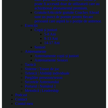
poate fi accesată doar de utilizatorii care au
achiziționat abonamentul premium.
Gratuite
Articolele gratuite Coaches Ahead
sunt un punct de pornire pentru fiecare
persoană care aspiră la o poziție de antrenor.
Exerciții
Copii și juniori
5-8 Ani
9-13 Ani
14-17 Ani
Seniori
Antrenamente
Antrenamente copii și juniori
Antrenamente Seniori
Tactică
Sisteme | Trasee de joc
Tehnică | Abilități individuale
Pregătire presezon/sezon
Secretele Antrenorului
Portarul | Numărul 1
Metodică | Leadership
Podcast
Contact
Contul meu