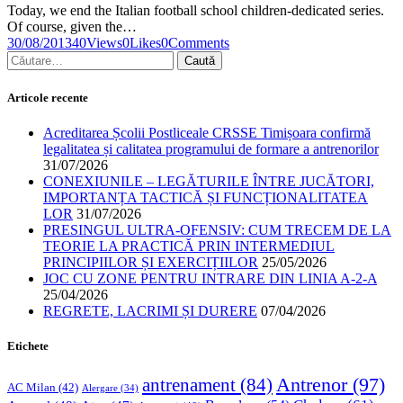
Today, we end the Italian football school children-dedicated series.
Of course, given the…
30/08/2013
40
Views
0
Likes
0
Comments
Articole recente
Acreditarea Școlii Postliceale CRSSE Timișoara confirmă
legalitatea și calitatea programului de formare a antrenorilor
31/07/2026
CONEXIUNILE – LEGĂTURILE ÎNTRE JUCĂTORI,
IMPORTANȚA TACTICĂ ȘI FUNCȚIONALITATEA
LOR
31/07/2026
PRESINGUL ULTRA-OFENSIV: CUM TRECEM DE LA
TEORIE LA PRACTICĂ PRIN INTERMEDIUL
PRINCIPIILOR ȘI EXERCIȚIILOR
25/05/2026
JOC CU ZONE PENTRU INTRARE DIN LINIA A-2-A
25/04/2026
REGRETE, LACRIMI ȘI DURERE
07/04/2026
Etichete
Antrenor
(97)
antrenament
(84)
AC Milan
(42)
Alergare
(34)