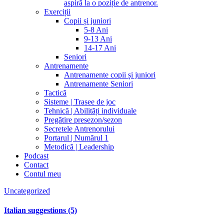
aspiră la o poziție de antrenor.
Exerciții
Copii și juniori
5-8 Ani
9-13 Ani
14-17 Ani
Seniori
Antrenamente
Antrenamente copii și juniori
Antrenamente Seniori
Tactică
Sisteme | Trasee de joc
Tehnică | Abilități individuale
Pregătire presezon/sezon
Secretele Antrenorului
Portarul | Numărul 1
Metodică | Leadership
Podcast
Contact
Contul meu
Uncategorized
Italian suggestions (5)