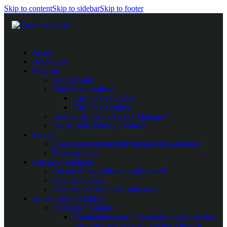
Skip to content
Skip to sidebar
Skip to footer
Acasă
Despre noi
Magazin
Abonamente
Cărți de specialitate
Cărți limba română
Cărți limba engleza
Licențe „Software Tactics Manager”
Planșe, folii Taktifol Football
Servicii
Coaching-mentorat individual pentru antrenori
Training camps
Cursuri și seminarii
Cursuri de specializare profesională
Seminarii online
Seminarii perfecționare antrenori
Articole de specialitate
Premium / Gratuite
Premium
Secțiunea Premium conține cea mai
mare parte din librăria Coaches Ahead și