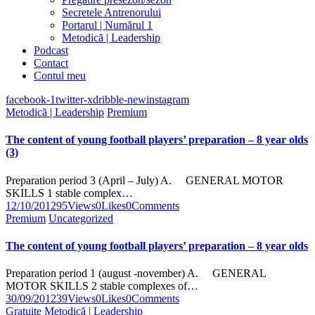
Secretele Antrenorului
Portarul | Numărul 1
Metodică | Leadership
Podcast
Contact
Contul meu
facebook-1
twitter-x
dribble-new
instagram
Metodică | Leadership
Premium
The content of young football players’ preparation – 8 year olds
(3)
Preparation period 3 (April – July) A. GENERAL MOTOR
SKILLS 1 stable complex…
12/10/2012
95
Views
0
Likes
0
Comments
Premium
Uncategorized
The content of young football players’ preparation – 8 year olds
Preparation period 1 (august -november) A. GENERAL
MOTOR SKILLS 2 stable complexes of…
30/09/2012
39
Views
0
Likes
0
Comments
Gratuite
Metodică | Leadership