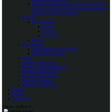
Gratuite
Articolele gratuite Coaches Ahead sunt
un punct de pornire pentru fiecare persoană care
aspiră la o poziție de antrenor.
Exerciții
Copii și juniori
5-8 Ani
9-13 Ani
14-17 Ani
Seniori
Antrenamente
Antrenamente copii și juniori
Antrenamente Seniori
Tactică
Sisteme | Trasee de joc
Tehnică | Abilități individuale
Pregătire presezon/sezon
Secretele Antrenorului
Portarul | Numărul 1
Metodică | Leadership
Podcast
Contact
Contul meu
0 items
-
0.00 lei
0