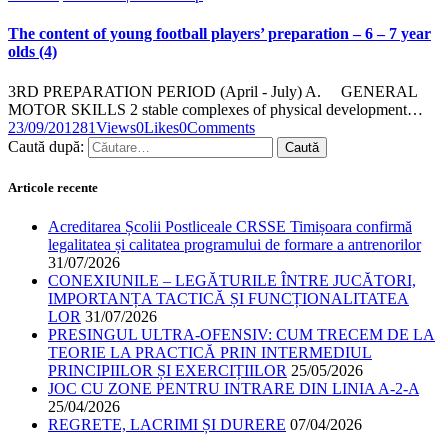
The content of young football players’ preparation – 6 – 7 year
olds (4)
3RD PREPARATION PERIOD (April - July) A. GENERAL
MOTOR SKILLS 2 stable complexes of physical development…
23/09/2012
81
Views
0
Likes
0
Comments
Caută după:
Articole recente
Acreditarea Școlii Postliceale CRSSE Timișoara confirmă
legalitatea și calitatea programului de formare a antrenorilor
31/07/2026
CONEXIUNILE – LEGĂTURILE ÎNTRE JUCĂTORI,
IMPORTANȚA TACTICĂ ȘI FUNCȚIONALITATEA
LOR
31/07/2026
PRESINGUL ULTRA-OFENSIV: CUM TRECEM DE LA
TEORIE LA PRACTICĂ PRIN INTERMEDIUL
PRINCIPIILOR ȘI EXERCIȚIILOR
25/05/2026
JOC CU ZONE PENTRU INTRARE DIN LINIA A-2-A
25/04/2026
REGRETE, LACRIMI ȘI DURERE
07/04/2026