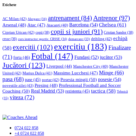
Etichete
Antrenor
(97)
antrenament
(84)
AC Milan
(42)
Alergare
(34)
Chelsea
(61)
Barcelona
(54)
Arsenal
(48)
Atac
(47)
Atacanți
(40)
copii si juniori
(91)
Ciprian Urican
(42)
copii
(38)
Cristian Sandor
(38)
echipă
dribling
(42)
crsse
(36)
curs instructor sportiv. CRSSE
(34)
demarcare
(33)
exercitiu
(183)
exercitii
(102)
Finalizare
(58)
Fotbal
(147)
(71)
Fundași
(52)
jucător
(53)
forta
(46)
Jucători
(123)
Liverpool
(44)
Manchester
Manchester City
(40)
Minge
(66)
Massimo Lucchesi
(47)
United
(42)
Marius Dulca
(41)
pasa
(68)
Posesia mingii
(50)
posesie
(54)
pase
(45)
portar
(42)
Professional Football and Soccer
Presing
(48)
povestile zilei
(43)
tactica
(58)
Coaching
(50)
Real Madrid
(53)
rezistenta
(45)
Tehnică
viteza
(72)
(35)
0724 022 858
+4 0724 022 858