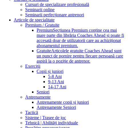
Cursuri de specializare profesională
Seminarii online
Seminarii perfecționare antrenori
Articole de specialitate
Premium / Gratuite
Premium
Secțiunea Premium conține cea mai
mare parte din librăria Coaches Ahead și poate fi
accesată doar de utilizatorii care au achiziționat
abonamentul premium.
Gratuite
Articolele gratuite Coaches Ahead sunt
un punct de pornire pentru fiecare persoană care
aspiră la o poziție de antrenor.
Exerciții
Copii și juniori
5-8 Ani
9-13 Ani
14-17 Ani
Seniori
Antrenamente
Antrenamente copii și juniori
Antrenamente Seniori
Tactică
Sisteme | Trasee de joc
Tehnică | Abilități individuale
Pregătire presezon/sezon