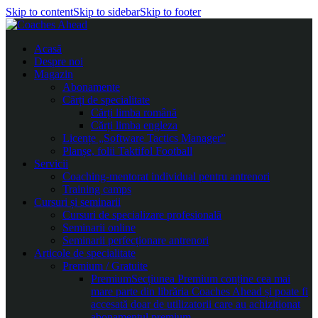
Skip to content
Skip to sidebar
Skip to footer
Acasă
Despre noi
Magazin
Abonamente
Cărți de specialitate
Cărți limba română
Cărți limba engleza
Licențe „Software Tactics Manager”
Planșe, folii Taktifol Football
Servicii
Coaching-mentorat individual pentru antrenori
Training camps
Cursuri și seminarii
Cursuri de specializare profesională
Seminarii online
Seminarii perfecționare antrenori
Articole de specialitate
Premium / Gratuite
Premium
Secțiunea Premium conține cea mai
mare parte din librăria Coaches Ahead și poate fi
accesată doar de utilizatorii care au achiziționat
abonamentul premium.