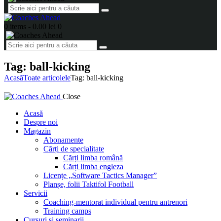
0 items
-
0.00 lei
0
Tag: ball-kicking
Acasă
Toate articolele
Tag: ball-kicking
Close
Acasă
Despre noi
Magazin
Abonamente
Cărți de specialitate
Cărți limba română
Cărți limba engleza
Licențe „Software Tactics Manager”
Planșe, folii Taktifol Football
Servicii
Coaching-mentorat individual pentru antrenori
Training camps
Cursuri și seminarii