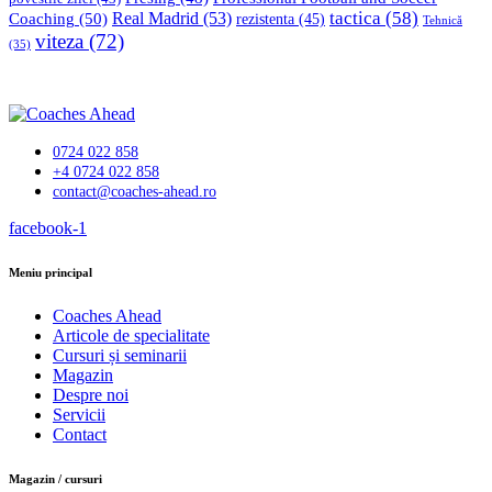
tactica
(58)
Coaching
(50)
Real Madrid
(53)
rezistenta
(45)
Tehnică
viteza
(72)
(35)
0724 022 858
+4 0724 022 858
contact@coaches-ahead.ro
facebook-1
Meniu principal
Coaches Ahead
Articole de specialitate
Cursuri și seminarii
Magazin
Despre noi
Servicii
Contact
Magazin / cursuri