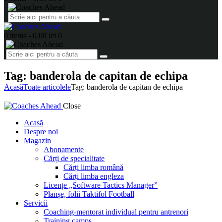
0 items
-
0.00 lei
0
Tag: banderola de capitan de echipa
Acasă
Toate articolele
Tag: banderola de capitan de echipa
Close
Acasă
Despre noi
Magazin
Abonamente
Cărți de specialitate
Cărți limba română
Cărți limba engleza
Licențe „Software Tactics Manager”
Planșe, folii Taktifol Football
Servicii
Coaching-mentorat individual pentru antrenori
Training camps