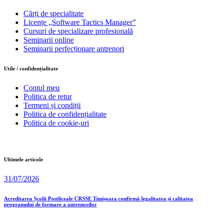
Cărți de specialitate
Licențe „Software Tactics Manager”
Cursuri de specializare profesională
Seminarii online
Seminarii perfecționare antrenori
Utile / confidențialitate
Contul meu
Politica de retur
Termeni și condiții
Politica de confidențialitate
Politica de cookie-uri
Ultimele articole
31/07/2026
Acreditarea Școlii Postliceale CRSSE Timișoara confirmă legalitatea și calitatea
programului de formare a antrenorilor