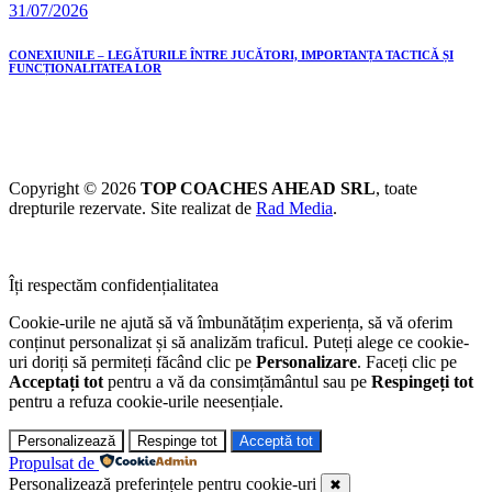
31/07/2026
CONEXIUNILE – LEGĂTURILE ÎNTRE JUCĂTORI, IMPORTANȚA TACTICĂ ȘI
FUNCȚIONALITATEA LOR
Copyright © 2026
TOP COACHES AHEAD SRL
, toate
drepturile rezervate. Site realizat de
Rad Media
.
Îți respectăm confidențialitatea
Cookie-urile ne ajută să vă îmbunătățim experiența, să vă oferim
conținut personalizat și să analizăm traficul. Puteți alege ce cookie-
uri doriți să permiteți făcând clic pe
Personalizare
. Faceți clic pe
Acceptați tot
pentru a vă da consimțământul sau pe
Respingeți tot
pentru a refuza cookie-urile neesențiale.
Personalizează
Respinge tot
Acceptă tot
Propulsat de
Personalizează preferințele pentru cookie-uri
✖