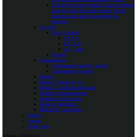
Gratuite
Articolele gratuite Coaches Ahead
sunt un punct de pornire pentru fiecare
persoană care aspiră la o poziție de
antrenor.
Exerciții
Copii și juniori
5-8 Ani
9-13 Ani
14-17 Ani
Seniori
Antrenamente
Antrenamente copii și juniori
Antrenamente Seniori
Tactică
Sisteme | Trasee de joc
Tehnică | Abilități individuale
Pregătire presezon/sezon
Secretele Antrenorului
Portarul | Numărul 1
Metodică | Leadership
Podcast
Contact
Contul meu
0 items
-
0.00 lei
0