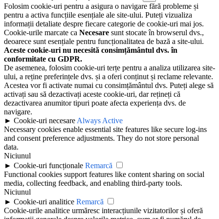
Folosim cookie-uri pentru a asigura o navigare fără probleme și
pentru a activa funcțiile esențiale ale site-ului. Puteți vizualiza
informații detaliate despre fiecare categorie de cookie-uri mai jos.
Cookie-urile marcate ca
Necesare
sunt stocate în browserul dvs.,
deoarece sunt esențiale pentru funcționalitatea de bază a site-ului.
Aceste cookie-uri nu necesită consimțământul dvs. în
conformitate cu GDPR.
De asemenea, folosim cookie-uri terțe pentru a analiza utilizarea site-
ului, a reține preferințele dvs. și a oferi conținut și reclame relevante.
Acestea vor fi activate numai cu consimțământul dvs. Puteți alege să
activați sau să dezactivați aceste cookie-uri, dar rețineți că
dezactivarea anumitor tipuri poate afecta experiența dvs. de
navigare.
►
Cookie-uri necesare
Always Active
Necessary cookies enable essential site features like secure log-ins
and consent preference adjustments. They do not store personal
data.
Niciunul
►
Cookie-uri funcționale
Remarcă
Functional cookies support features like content sharing on social
media, collecting feedback, and enabling third-party tools.
Niciunul
►
Cookie-uri analitice
Remarcă
Cookie-urile analitice urmăresc interacțiunile vizitatorilor și oferă