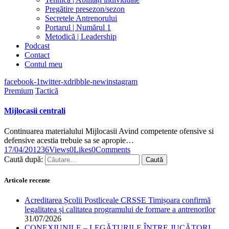
Pregătire presezon/sezon
Secretele Antrenorului
Portarul | Numărul 1
Metodică | Leadership
Podcast
Contact
Contul meu
facebook-1
twitter-x
dribble-new
instagram
Premium
Tactică
Mijlocasii centrali
Continuarea materialului Mijlocasii Avind competente ofensive si
defensive acestia trebuie sa se apropie…
17/04/2012
36
Views
0
Likes
0
Comments
Caută după:
Articole recente
Acreditarea Școlii Postliceale CRSSE Timișoara confirmă
legalitatea și calitatea programului de formare a antrenorilor
31/07/2026
CONEXIUNILE – LEGĂTURILE ÎNTRE JUCĂTORI,