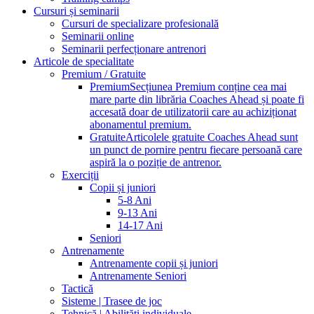
Cursuri și seminarii
Cursuri de specializare profesională
Seminarii online
Seminarii perfecționare antrenori
Articole de specialitate
Premium / Gratuite
Premium
Secțiunea Premium conține cea mai
mare parte din librăria Coaches Ahead și poate fi
accesată doar de utilizatorii care au achiziționat
abonamentul premium.
Gratuite
Articolele gratuite Coaches Ahead sunt
un punct de pornire pentru fiecare persoană care
aspiră la o poziție de antrenor.
Exerciții
Copii și juniori
5-8 Ani
9-13 Ani
14-17 Ani
Seniori
Antrenamente
Antrenamente copii și juniori
Antrenamente Seniori
Tactică
Sisteme | Trasee de joc
Tehnică | Abilități individuale