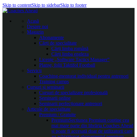
Skip to content
Skip to sidebar
Skip to footer
Acasă
Despre noi
Magazin
Abonamente
Cărți de specialitate
Cărți limba română
Cărți limba engleza
Licențe „Software Tactics Manager”
Planșe, folii Taktifol Football
Servicii
Coaching-mentorat individual pentru antrenori
Training camps
Cursuri și seminarii
Cursuri de specializare profesională
Seminarii online
Seminarii perfecționare antrenori
Articole de specialitate
Premium / Gratuite
Premium
Secțiunea Premium conține cea
mai mare parte din librăria Coaches Ahead
și poate fi accesată doar de utilizatorii care
au achiziționat abonamentul premium.