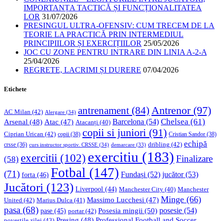
IMPORTANȚA TACTICĂ ȘI FUNCȚIONALITATEA
LOR
31/07/2026
PRESINGUL ULTRA-OFENSIV: CUM TRECEM DE LA
TEORIE LA PRACTICĂ PRIN INTERMEDIUL
PRINCIPIILOR ȘI EXERCIȚIILOR
25/05/2026
JOC CU ZONE PENTRU INTRARE DIN LINIA A-2-A
25/04/2026
REGRETE, LACRIMI ȘI DURERE
07/04/2026
Etichete
Antrenor
(97)
antrenament
(84)
AC Milan
(42)
Alergare
(34)
Chelsea
(61)
Barcelona
(54)
Arsenal
(48)
Atac
(47)
Atacanți
(40)
copii si juniori
(91)
Ciprian Urican
(42)
copii
(38)
Cristian Sandor
(38)
echipă
dribling
(42)
crsse
(36)
curs instructor sportiv. CRSSE
(34)
demarcare
(33)
exercitiu
(183)
exercitii
(102)
Finalizare
(58)
Fotbal
(147)
(71)
Fundași
(52)
jucător
(53)
forta
(46)
Jucători
(123)
Liverpool
(44)
Manchester
Manchester City
(40)
Minge
(66)
Massimo Lucchesi
(47)
United
(42)
Marius Dulca
(41)
pasa
(68)
Posesia mingii
(50)
posesie
(54)
pase
(45)
portar
(42)
Professional Football and Soccer
Presing
(48)
povestile zilei
(43)