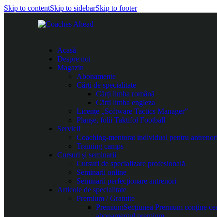
Skip to content
Skip to sidebar
Skip to footer
Acasă
Despre noi
Magazin
Abonamente
Cărți de specialitate
Cărți limba română
Cărți limba engleza
Licențe „Software Tactics Manager”
Planșe, folii Taktifol Football
Servicii
Coaching-mentorat individual pentru antrenor
Training camps
Cursuri și seminarii
Cursuri de specializare profesională
Seminarii online
Seminarii perfecționare antrenori
Articole de specialitate
Premium / Gratuite
Premium
Secțiunea Premium conține cea m
abonamentul premium.