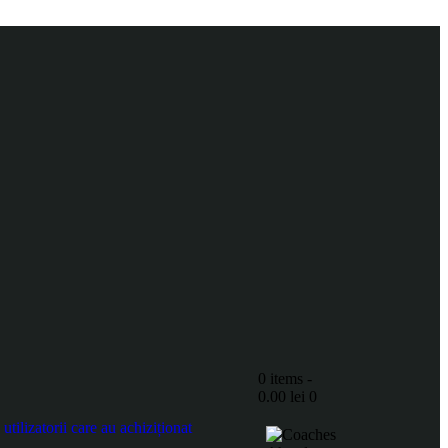
0 items
-
0.00 lei
0
ilizatorii care au achiziționat