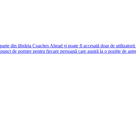
rte din librăria Coaches Ahead și poate fi accesată doar de utilizatori
unct de pornire pentru fiecare persoană care aspiră la o poziție de antr