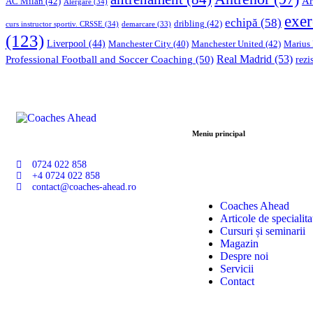
Ar
AC Milan
(42)
Alergare
(34)
exer
echipă
(58)
dribling
(42)
curs instructor sportiv. CRSSE
(34)
demarcare
(33)
(123)
Liverpool
(44)
Manchester United
(42)
Marius
Manchester City
(40)
Professional Football and Soccer Coaching
(50)
Real Madrid
(53)
rezi
Meniu principal
0724 022 858
+4 0724 022 858
contact@coaches-ahead.ro
Coaches Ahead
Articole de specialita
Cursuri și seminarii
Magazin
Despre noi
Servicii
Contact