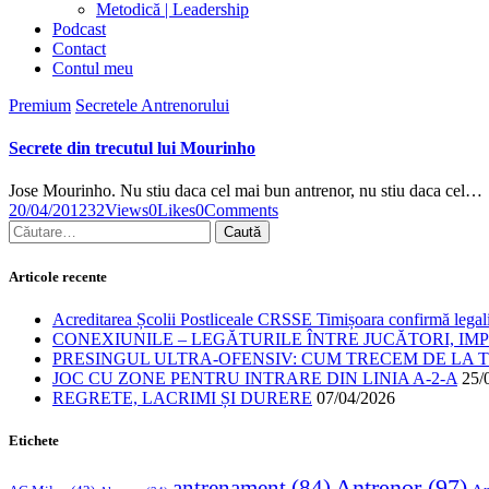
Metodică | Leadership
Podcast
Contact
Contul meu
Premium
Secretele Antrenorului
Secrete din trecutul lui Mourinho
Jose Mourinho. Nu stiu daca cel mai bun antrenor, nu stiu daca cel…
20/04/2012
32
Views
0
Likes
0
Comments
Articole recente
Acreditarea Școlii Postliceale CRSSE Timișoara confirmă legalit
CONEXIUNILE – LEGĂTURILE ÎNTRE JUCĂTORI, IM
PRESINGUL ULTRA-OFENSIV: CUM TRECEM DE LA TE
JOC CU ZONE PENTRU INTRARE DIN LINIA A-2-A
25/
REGRETE, LACRIMI ȘI DURERE
07/04/2026
Etichete
Antrenor
(97)
antrenament
(84)