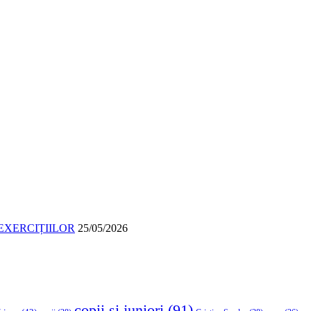
EXERCIȚIILOR
25/05/2026
copii si juniori
(91)