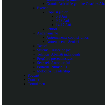
Gratuite
Articolele gratuite Coaches Ahea
Exerciții
Copii și juniori
5-8 Ani
9-13 Ani
14-17 Ani
Seniori
Antrenamente
Antrenamente copii și juniori
Antrenamente Seniori
Tactică
Sisteme | Trasee de joc
Tehnică | Abilități individuale
Pregătire presezon/sezon
Secretele Antrenorului
Portarul | Numărul 1
Metodică | Leadership
Podcast
Contact
Contul meu