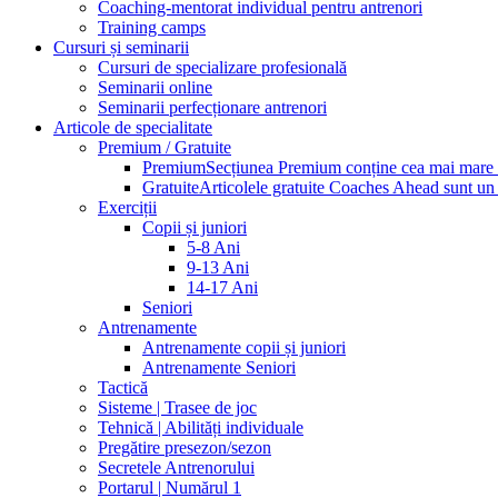
Coaching-mentorat individual pentru antrenori
Training camps
Cursuri și seminarii
Cursuri de specializare profesională
Seminarii online
Seminarii perfecționare antrenori
Articole de specialitate
Premium / Gratuite
Premium
Secțiunea Premium conține cea mai mare pa
Gratuite
Articolele gratuite Coaches Ahead sunt un p
Exerciții
Copii și juniori
5-8 Ani
9-13 Ani
14-17 Ani
Seniori
Antrenamente
Antrenamente copii și juniori
Antrenamente Seniori
Tactică
Sisteme | Trasee de joc
Tehnică | Abilități individuale
Pregătire presezon/sezon
Secretele Antrenorului
Portarul | Numărul 1