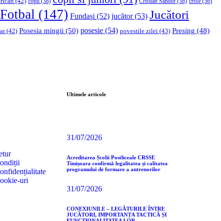
rican
(42)
copii
(38)
Cristian Sandor
(38)
crsse
(36)
Fotbal
(147)
Jucători
Fundași
(52)
jucător
(53)
Posesia mingii
(50)
posesie
(54)
Presing
(48)
ar
(42)
povestile zilei
(43)
Ultimele articole
31/07/2026
etur
Acreditarea Școlii Postliceale CRSSE
ondiții
Timișoara confirmă legalitatea și calitatea
programului de formare a antrenorilor
onfidențialitate
cookie-uri
31/07/2026
CONEXIUNILE – LEGĂTURILE ÎNTRE
JUCĂTORI, IMPORTANȚA TACTICĂ ȘI
FUNCȚIONALITATEA LOR