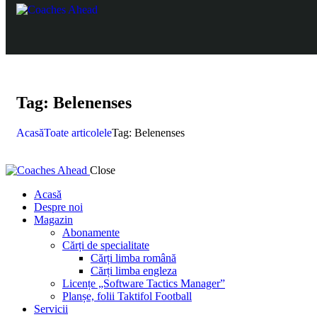
Tag: Belenenses
Acasă
Toate articolele
Tag: Belenenses
Close
Acasă
Despre noi
Magazin
Abonamente
Cărți de specialitate
Cărți limba română
Cărți limba engleza
Licențe „Software Tactics Manager”
Planșe, folii Taktifol Football
Servicii