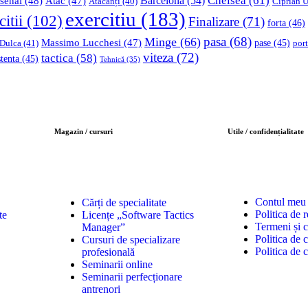
Chelsea
(61)
Barcelona
(54)
senal
(48)
Atac
(47)
Ciprian U
Atacanți
(40)
exercitiu
(183)
citii
(102)
Finalizare
(71)
forta
(46)
pasa
(68)
Minge
(66)
Massimo Lucchesi
(47)
 Dulca
(41)
pase
(45)
port
viteza
(72)
tactica
(58)
stenta
(45)
Tehnică
(35)
Magazin / cursuri
Utile / confidențialitate
Contul meu
Cărți de specialitate
Politica de r
te
Licențe „Software Tactics
Termeni și c
Manager”
Politica de c
Cursuri de specializare
Politica de 
profesională
Seminarii online
Seminarii perfecționare
antrenori