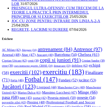
LOR
31/07/2026
PRESINGUL ULTRA-OFENSIV: CUM TRECEM DE LA
TEORIE LA PRACTICĂ PRIN INTERMEDIUL
PRINCIPIILOR ȘI EXERCIȚIILOR
25/05/2026
JOC CU ZONE PENTRU INTRARE DIN LINIA A-2-A
25/04/2026
REGRETE, LACRIMI ȘI DURERE
07/04/2026
Etichete
Antrenor
(97)
antrenament
(84)
AC Milan
(42)
Alergare
(34)
Chelsea
(61)
Barcelona
(54)
Arsenal
(48)
Atac
(47)
Atacanți
(40)
copii si juniori
(91)
Ciprian Urican
(42)
copii
(38)
Cristian Sandor
(38)
echipă
dribling
(42)
crsse
(36)
curs instructor sportiv. CRSSE
(34)
demarcare
(33)
exercitiu
(183)
exercitii
(102)
Finalizare
(58)
Fotbal
(147)
(71)
Fundași
(52)
jucător
(53)
forta
(46)
Jucători
(123)
Liverpool
(44)
Manchester
Manchester City
(40)
Minge
(66)
Massimo Lucchesi
(47)
United
(42)
Marius Dulca
(41)
pasa
(68)
Posesia mingii
(50)
posesie
(54)
pase
(45)
portar
(42)
Professional Football and Soccer
Presing
(48)
povestile zilei
(43)
tactica
(58)
Coaching
(50)
Real Madrid
(53)
rezistenta
(45)