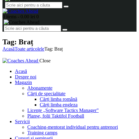
0 items
-
0.00 lei
0
Tag: Braț
Acasă
Toate articolele
Tag: Braț
Close
Acasă
Despre noi
Magazin
Abonamente
Cărți de specialitate
Cărți limba română
Cărți limba engleza
Licențe „Software Tactics Manager”
Planșe, folii Taktifol Football
Servicii
Coaching-mentorat individual pentru antrenori
Training camps
Cursuri și seminarii