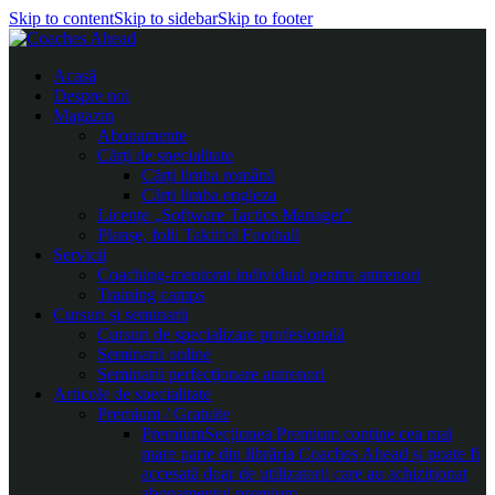
Skip to content
Skip to sidebar
Skip to footer
Acasă
Despre noi
Magazin
Abonamente
Cărți de specialitate
Cărți limba română
Cărți limba engleza
Licențe „Software Tactics Manager”
Planșe, folii Taktifol Football
Servicii
Coaching-mentorat individual pentru antrenori
Training camps
Cursuri și seminarii
Cursuri de specializare profesională
Seminarii online
Seminarii perfecționare antrenori
Articole de specialitate
Premium / Gratuite
Premium
Secțiunea Premium conține cea mai
mare parte din librăria Coaches Ahead și poate fi
accesată doar de utilizatorii care au achiziționat
abonamentul premium.