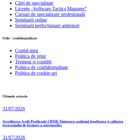
Cărți de specialitate
Licențe „Software Tactics Manager”
Cursuri de specializare profesională
Seminarii online
Seminarii perfecționare antrenori
Utile / confidențialitate
Contul meu
Politica de retur
Termeni și condiții
Politica de confidențialitate
Politica de cookie-uri
Ultimele articole
31/07/2026
Acreditarea Școlii Postliceale CRSSE Timișoara confirmă legalitatea și calitatea
programului de formare a antrenorilor
31/07/2026