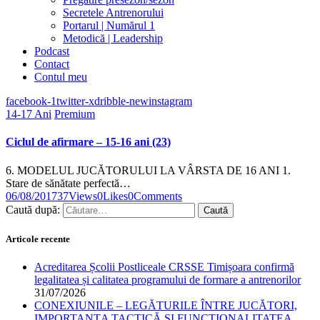
Secretele Antrenorului
Portarul | Numărul 1
Metodică | Leadership
Podcast
Contact
Contul meu
facebook-1
twitter-x
dribble-new
instagram
14-17 Ani
Premium
Ciclul de afirmare – 15-16 ani (23)
6. MODELUL JUCĂTORULUI LA VÂRSTA DE 16 ANI 1.
Stare de sănătate perfectă…
06/08/2017
37
Views
0
Likes
0
Comments
Caută după:
Articole recente
Acreditarea Școlii Postliceale CRSSE Timișoara confirmă
legalitatea și calitatea programului de formare a antrenorilor
31/07/2026
CONEXIUNILE – LEGĂTURILE ÎNTRE JUCĂTORI,
IMPORTANȚA TACTICĂ ȘI FUNCȚIONALITATEA