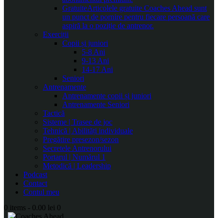
Gratuite
Articolele gratuite Coaches Ahead sunt
un punct de pornire pentru fiecare persoană care
aspiră la o poziție de antrenor.
Exerciții
Copii și juniori
5-8 Ani
9-13 Ani
14-17 Ani
Seniori
Antrenamente
Antrenamente copii și juniori
Antrenamente Seniori
Tactică
Sisteme | Trasee de joc
Tehnică | Abilități individuale
Pregătire presezon/sezon
Secretele Antrenorului
Portarul | Numărul 1
Metodică | Leadership
Podcast
Contact
Contul meu
0 items
-
0.00 lei
0