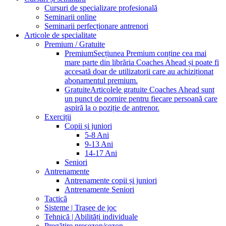
Cursuri de specializare profesională
Seminarii online
Seminarii perfecționare antrenori
Articole de specialitate
Premium / Gratuite
Premium
Secțiunea Premium conține cea mai
mare parte din librăria Coaches Ahead și poate fi
accesată doar de utilizatorii care au achiziționat
abonamentul premium.
Gratuite
Articolele gratuite Coaches Ahead sunt
un punct de pornire pentru fiecare persoană care
aspiră la o poziție de antrenor.
Exerciții
Copii și juniori
5-8 Ani
9-13 Ani
14-17 Ani
Seniori
Antrenamente
Antrenamente copii și juniori
Antrenamente Seniori
Tactică
Sisteme | Trasee de joc
Tehnică | Abilități individuale
Pregătire presezon/sezon