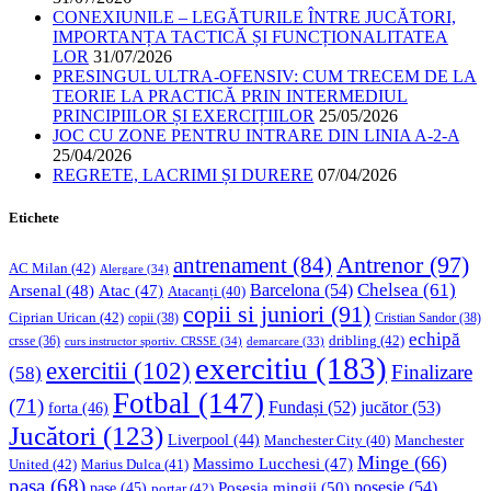
CONEXIUNILE – LEGĂTURILE ÎNTRE JUCĂTORI,
IMPORTANȚA TACTICĂ ȘI FUNCȚIONALITATEA
LOR
31/07/2026
PRESINGUL ULTRA-OFENSIV: CUM TRECEM DE LA
TEORIE LA PRACTICĂ PRIN INTERMEDIUL
PRINCIPIILOR ȘI EXERCIȚIILOR
25/05/2026
JOC CU ZONE PENTRU INTRARE DIN LINIA A-2-A
25/04/2026
REGRETE, LACRIMI ȘI DURERE
07/04/2026
Etichete
Antrenor
(97)
antrenament
(84)
AC Milan
(42)
Alergare
(34)
Chelsea
(61)
Barcelona
(54)
Arsenal
(48)
Atac
(47)
Atacanți
(40)
copii si juniori
(91)
Ciprian Urican
(42)
copii
(38)
Cristian Sandor
(38)
echipă
dribling
(42)
crsse
(36)
curs instructor sportiv. CRSSE
(34)
demarcare
(33)
exercitiu
(183)
exercitii
(102)
Finalizare
(58)
Fotbal
(147)
(71)
Fundași
(52)
jucător
(53)
forta
(46)
Jucători
(123)
Liverpool
(44)
Manchester
Manchester City
(40)
Minge
(66)
Massimo Lucchesi
(47)
United
(42)
Marius Dulca
(41)
pasa
(68)
Posesia mingii
(50)
posesie
(54)
pase
(45)
portar
(42)