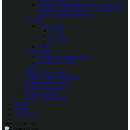
Gratuite
Articolele gratuite Coaches Ahead sunt
un punct de pornire pentru fiecare persoană care
aspiră la o poziție de antrenor.
Exerciții
Copii și juniori
5-8 Ani
9-13 Ani
14-17 Ani
Seniori
Antrenamente
Antrenamente copii și juniori
Antrenamente Seniori
Tactică
Sisteme | Trasee de joc
Tehnică | Abilități individuale
Pregătire presezon/sezon
Secretele Antrenorului
Portarul | Numărul 1
Metodică | Leadership
Podcast
Contact
Contul meu
0 items
-
0.00 lei
0