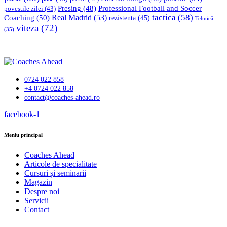
Professional Football and Soccer
Presing
(48)
povestile zilei
(43)
tactica
(58)
Coaching
(50)
Real Madrid
(53)
rezistenta
(45)
Tehnică
viteza
(72)
(35)
0724 022 858
+4 0724 022 858
contact@coaches-ahead.ro
facebook-1
Meniu principal
Coaches Ahead
Articole de specialitate
Cursuri și seminarii
Magazin
Despre noi
Servicii
Contact