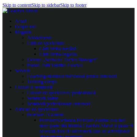
Skip to content
Skip to sidebar
Skip to footer
Acasă
Despre noi
Magazin
Abonamente
Cărți de specialitate
Cărți limba română
Cărți limba engleza
Licențe „Software Tactics Manager”
Planșe, folii Taktifol Football
Servicii
Coaching-mentorat individual pentru antrenori
Training camps
Cursuri și seminarii
Cursuri de specializare profesională
Seminarii online
Seminarii perfecționare antrenori
Articole de specialitate
Premium / Gratuite
Premium
Secțiunea Premium conține cea mai
mare parte din librăria Coaches Ahead și poate fi
accesată doar de utilizatorii care au achiziționat
abonamentul premium.