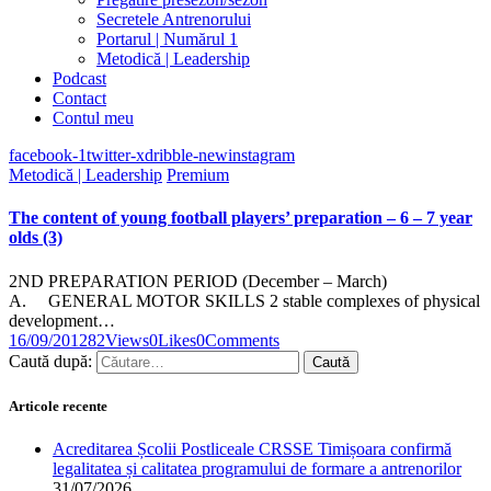
Secretele Antrenorului
Portarul | Numărul 1
Metodică | Leadership
Podcast
Contact
Contul meu
facebook-1
twitter-x
dribble-new
instagram
Metodică | Leadership
Premium
The content of young football players’ preparation – 6 – 7 year
olds (3)
2ND PREPARATION PERIOD (December – March)
A. GENERAL MOTOR SKILLS 2 stable complexes of physical
development…
16/09/2012
82
Views
0
Likes
0
Comments
Caută după:
Articole recente
Acreditarea Școlii Postliceale CRSSE Timișoara confirmă
legalitatea și calitatea programului de formare a antrenorilor
31/07/2026