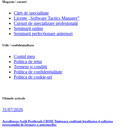
Magazin / cursuri
Cărți de specialitate
Licențe „Software Tactics Manager”
Cursuri de specializare profesională
Seminarii online
Seminarii perfecționare antrenori
Utile / confidențialitate
Contul meu
Politica de retur
Termeni și condiții
Politica de confidențialitate
Politica de cookie-uri
Ultimele articole
31/07/2026
Acreditarea Școlii Postliceale CRSSE Timișoara confirmă legalitatea și calitatea
programului de formare a antrenorilor