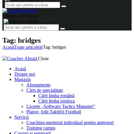
0 items
-
0.00 lei
0
Tag: bridges
Acasă
Toate articolele
Tag: bridges
Close
Acasă
Despre noi
Magazin
Abonamente
Cărți de specialitate
Cărți limba română
Cărți limba engleza
Licențe „Software Tactics Manager”
Planșe, folii Taktifol Football
Servicii
Coaching-mentorat individual pentru antrenori
Training camps
Cursuri și seminarii