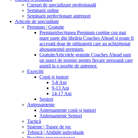
Cursuri de specializare profesională
Seminarii online
Seminarii perfecționare antrenori
Articole de specialitate
Premium / Gratuite
Premium
Secțiunea Premium conține cea mai
mare parte din librăria Coaches Ahead și poate fi
accesată doar de utilizatorii care au achiziționat
abonamentul premium.
Gratuite
Articolele gratuite Coaches Ahead sunt
un punct de pornire pentru fiecare persoană care
aspiră la o poziție de antrenor.
Exerciții
Copii și juniori
5-8 Ani
9-13 Ani
14-17 Ani
Seniori
Antrenamente
Antrenamente copii și juniori
Antrenamente Seniori
Tactică
Sisteme | Trasee de joc
Tehnică | Abilități individuale
Pregătire presezon/sezon