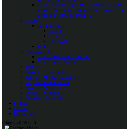
Gratuite
Articolele gratuite Coaches Ahead sunt
un punct de pornire pentru fiecare persoană care
aspiră la o poziție de antrenor.
Exerciții
Copii și juniori
5-8 Ani
9-13 Ani
14-17 Ani
Seniori
Antrenamente
Antrenamente copii și juniori
Antrenamente Seniori
Tactică
Sisteme | Trasee de joc
Tehnică | Abilități individuale
Pregătire presezon/sezon
Secretele Antrenorului
Portarul | Numărul 1
Metodică | Leadership
Podcast
Contact
Contul meu
0 items
-
0.00 lei
0