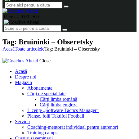
0 items
-
0.00 lei
0
Tag: Bruininki – Obseretsky
Acasă
Toate articolele
Tag: Bruininki – Obseretsky
Close
Acasă
Despre noi
Magazin
Abonamente
Cărți de specialitate
Cărți limba română
Cărți limba engleza
Licențe „Software Tactics Manager”
Planșe, folii Taktifol Football
Servicii
Coaching-mentorat individual pentru antrenori
Training camps
Cursuri și seminarii