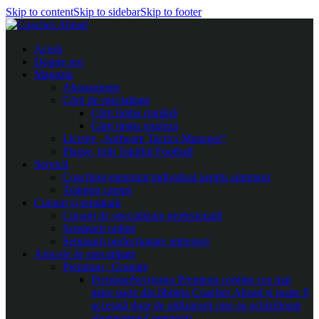
Skip to content
Skip to sidebar
Skip to footer
Acasă
Despre noi
Magazin
Abonamente
Cărți de specialitate
Cărți limba română
Cărți limba engleza
Licențe „Software Tactics Manager”
Planșe, folii Taktifol Football
Servicii
Coaching-mentorat individual pentru antrenori
Training camps
Cursuri și seminarii
Cursuri de specializare profesională
Seminarii online
Seminarii perfecționare antrenori
Articole de specialitate
Premium / Gratuite
Premium
Secțiunea Premium conține cea mai
mare parte din librăria Coaches Ahead și poate fi
accesată doar de utilizatorii care au achiziționat
abonamentul premium.