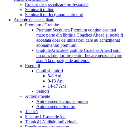
Cursuri de specializare profesională
Seminarii online
Seminarii perfecționare antrenori
Articole de specialitate
Premium / Gratuite
Premium
Secțiunea Premium conține cea mai
mare parte din librăria Coaches Ahead și poate fi
accesată doar de utilizatorii care au achiziționat
abonamentul premium.
Gratuite
Articolele gratuite Coaches Ahead sunt
un punct de pornire pentru fiecare persoană care
aspiră la o poziție de antrenor.
Exerciții
Copii și juniori
5-8 Ani
9-13 Ani
14-17 Ani
Seniori
Antrenamente
Antrenamente copii și juniori
Antrenamente Seniori
Tactică
Sisteme | Trasee de joc
Tehnică | Abilități individuale
Pregătire presezon/sezon