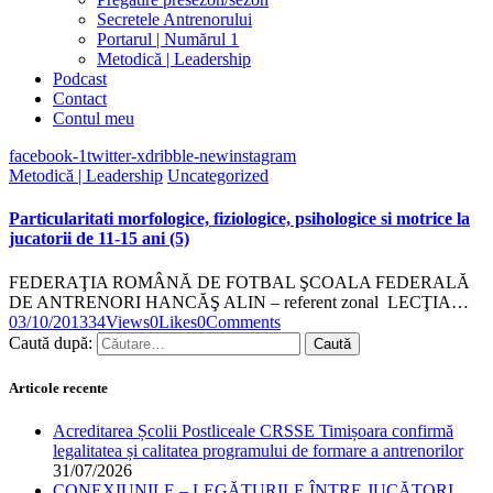
Secretele Antrenorului
Portarul | Numărul 1
Metodică | Leadership
Podcast
Contact
Contul meu
facebook-1
twitter-x
dribble-new
instagram
Metodică | Leadership
Uncategorized
Particularitati morfologice, fiziologice, psihologice si motrice la
jucatorii de 11-15 ani (5)
FEDERAŢIA ROMÂNĂ DE FOTBAL ŞCOALA FEDERALĂ
DE ANTRENORI HANCĂŞ ALIN – referent zonal LECŢIA…
03/10/2013
34
Views
0
Likes
0
Comments
Caută după:
Articole recente
Acreditarea Școlii Postliceale CRSSE Timișoara confirmă
legalitatea și calitatea programului de formare a antrenorilor
31/07/2026
CONEXIUNILE – LEGĂTURILE ÎNTRE JUCĂTORI,