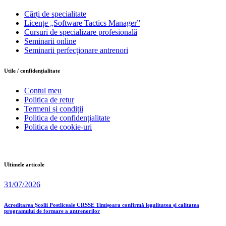
Cărți de specialitate
Licențe „Software Tactics Manager”
Cursuri de specializare profesională
Seminarii online
Seminarii perfecționare antrenori
Utile / confidențialitate
Contul meu
Politica de retur
Termeni și condiții
Politica de confidențialitate
Politica de cookie-uri
Ultimele articole
31/07/2026
Acreditarea Școlii Postliceale CRSSE Timișoara confirmă legalitatea și calitatea
programului de formare a antrenorilor