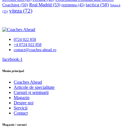
tactica
(58)
Coaching
(50)
Real Madrid
(53)
rezistenta
(45)
Tehnică
viteza
(72)
(35)
0724 022 858
+4 0724 022 858
contact@coaches-ahead.ro
facebook-1
Meniu principal
Coaches Ahead
Articole de specialitate
Cursuri și seminarii
Magazin
Despre noi
Servicii
Contact
Magazin / cursuri