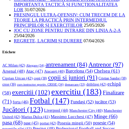
IMPORTANȚA TACTICĂ ȘI FUNCȚIONALITATEA
LOR
31/07/2026
PRESINGUL ULTRA-OFENSIV: CUM TRECEM DE LA
TEORIE LA PRACTICĂ PRIN INTERMEDIUL
PRINCIPIILOR ȘI EXERCIȚIILOR
25/05/2026
JOC CU ZONE PENTRU INTRARE DIN LINIA A-2-A
25/04/2026
REGRETE, LACRIMI ȘI DURERE
07/04/2026
Etichete
Antrenor
(97)
antrenament
(84)
AC Milan
(42)
Alergare
(34)
Chelsea
(61)
Barcelona
(54)
Arsenal
(48)
Atac
(47)
Atacanți
(40)
copii si juniori
(91)
Ciprian Urican
(42)
copii
(38)
Cristian Sandor
(38)
echipă
dribling
(42)
crsse
(36)
curs instructor sportiv. CRSSE
(34)
demarcare
(33)
exercitiu
(183)
exercitii
(102)
Finalizare
(58)
Fotbal
(147)
(71)
Fundași
(52)
jucător
(53)
forta
(46)
Jucători
(123)
Liverpool
(44)
Manchester
Manchester City
(40)
Minge
(66)
Massimo Lucchesi
(47)
United
(42)
Marius Dulca
(41)
pasa
(68)
Posesia mingii
(50)
posesie
(54)
pase
(45)
portar
(42)
Professional Football and Soccer
Presing
(48)
povestile zilei
(43)