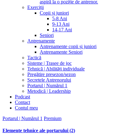
aspiră la o poziție de antrenor.
Exerciții
Copii și juniori
5-8 Ani
9-13 Ani
14-17 Ani
Seniori
Antrenamente
Antrenamente copii și juniori
Antrenamente Seniori
Tactică
Sisteme | Trasee de joc
Tehnică | Abilități individuale
Pregătire presezon/sezon
Secretele Antrenorului
Portarul | Numărul 1
Metodică | Leadership
Podcast
Contact
Contul meu
Portarul | Numărul 1
Premium
Elemente tehnice ale portarului (2)