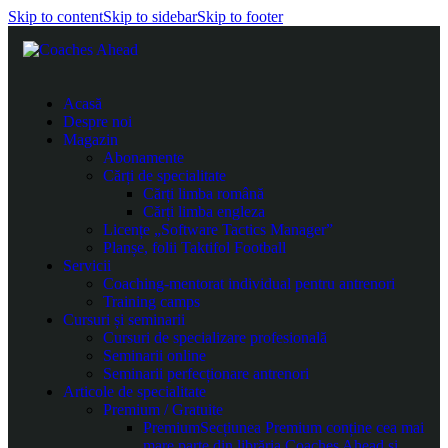
Skip to content
Skip to sidebar
Skip to footer
Acasă
Despre noi
Magazin
Abonamente
Cărți de specialitate
Cărți limba română
Cărți limba engleza
Licențe „Software Tactics Manager”
Planșe, folii Taktifol Football
Servicii
Coaching-mentorat individual pentru antrenori
Training camps
Cursuri și seminarii
Cursuri de specializare profesională
Seminarii online
Seminarii perfecționare antrenori
Articole de specialitate
Premium / Gratuite
Premium
Secțiunea Premium conține cea mai
mare parte din librăria Coaches Ahead și