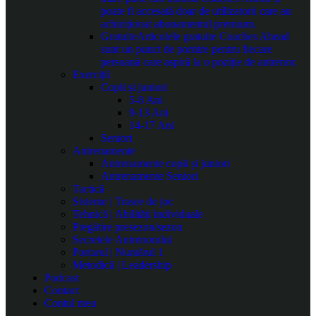
poate fi accesată doar de utilizatorii care au
achiziționat abonamentul premium.
Gratuite
Articolele gratuite Coaches Ahead
sunt un punct de pornire pentru fiecare
persoană care aspiră la o poziție de antrenor.
Exerciții
Copii și juniori
5-8 Ani
9-13 Ani
14-17 Ani
Seniori
Antrenamente
Antrenamente copii și juniori
Antrenamente Seniori
Tactică
Sisteme | Trasee de joc
Tehnică | Abilități individuale
Pregătire presezon/sezon
Secretele Antrenorului
Portarul | Numărul 1
Metodică | Leadership
Podcast
Contact
Contul meu