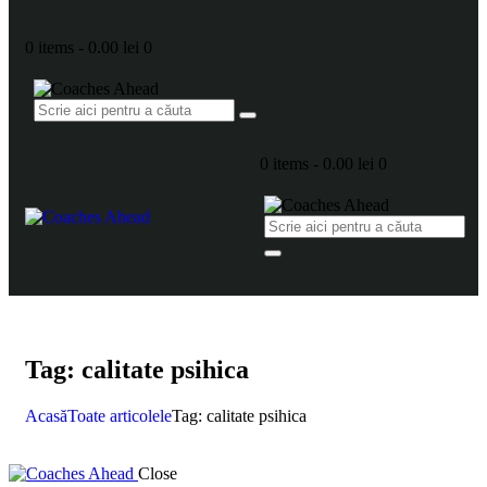
0 items
-
0.00 lei
0
0 items
-
0.00 lei
0
Tag: calitate psihica
Acasă
Toate articolele
Tag: calitate psihica
Close