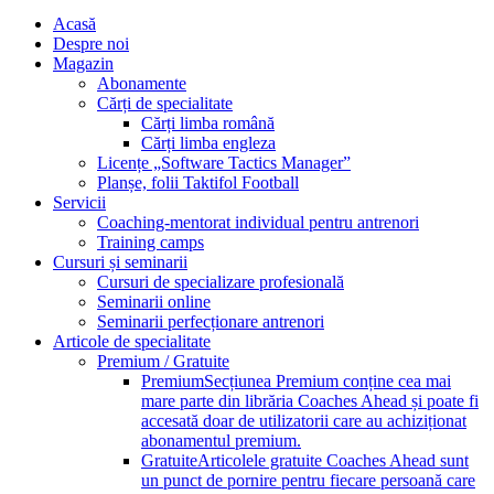
Acasă
Despre noi
Magazin
Abonamente
Cărți de specialitate
Cărți limba română
Cărți limba engleza
Licențe „Software Tactics Manager”
Planșe, folii Taktifol Football
Servicii
Coaching-mentorat individual pentru antrenori
Training camps
Cursuri și seminarii
Cursuri de specializare profesională
Seminarii online
Seminarii perfecționare antrenori
Articole de specialitate
Premium / Gratuite
Premium
Secțiunea Premium conține cea mai
mare parte din librăria Coaches Ahead și poate fi
accesată doar de utilizatorii care au achiziționat
abonamentul premium.
Gratuite
Articolele gratuite Coaches Ahead sunt
un punct de pornire pentru fiecare persoană care