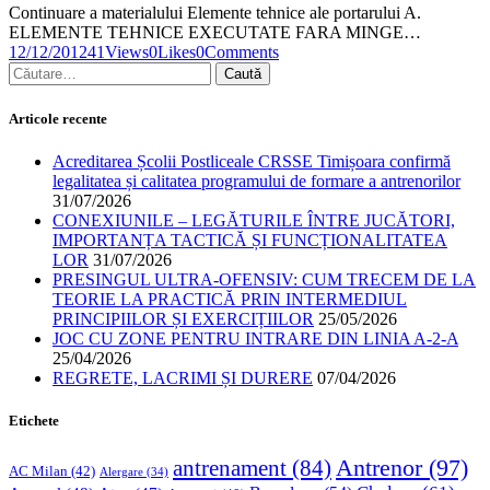
Continuare a materialului Elemente tehnice ale portarului A.
ELEMENTE TEHNICE EXECUTATE FARA MINGE…
12/12/2012
41
Views
0
Likes
0
Comments
Articole recente
Acreditarea Școlii Postliceale CRSSE Timișoara confirmă
legalitatea și calitatea programului de formare a antrenorilor
31/07/2026
CONEXIUNILE – LEGĂTURILE ÎNTRE JUCĂTORI,
IMPORTANȚA TACTICĂ ȘI FUNCȚIONALITATEA
LOR
31/07/2026
PRESINGUL ULTRA-OFENSIV: CUM TRECEM DE LA
TEORIE LA PRACTICĂ PRIN INTERMEDIUL
PRINCIPIILOR ȘI EXERCIȚIILOR
25/05/2026
JOC CU ZONE PENTRU INTRARE DIN LINIA A-2-A
25/04/2026
REGRETE, LACRIMI ȘI DURERE
07/04/2026
Etichete
Antrenor
(97)
antrenament
(84)
AC Milan
(42)
Alergare
(34)