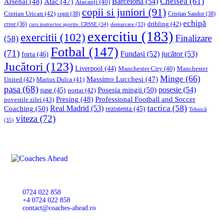
Chelsea
(61)
Barcelona
(54)
Arsenal
(48)
Atac
(47)
Atacanți
(40)
copii si juniori
(91)
Ciprian Urican
(42)
copii
(38)
Cristian Sandor
(38)
echipă
dribling
(42)
crsse
(36)
curs instructor sportiv. CRSSE
(34)
demarcare
(33)
exercitiu
(183)
exercitii
(102)
Finalizare
(58)
Fotbal
(147)
(71)
Fundași
(52)
jucător
(53)
forta
(46)
Jucători
(123)
Liverpool
(44)
Manchester
Manchester City
(40)
Minge
(66)
Massimo Lucchesi
(47)
United
(42)
Marius Dulca
(41)
pasa
(68)
Posesia mingii
(50)
posesie
(54)
pase
(45)
portar
(42)
Professional Football and Soccer
Presing
(48)
povestile zilei
(43)
tactica
(58)
Coaching
(50)
Real Madrid
(53)
rezistenta
(45)
Tehnică
viteza
(72)
(35)
0724 022 858
+4 0724 022 858
contact@coaches-ahead.ro