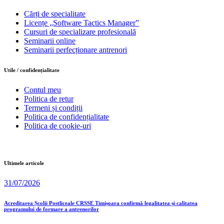
Cărți de specialitate
Licențe „Software Tactics Manager”
Cursuri de specializare profesională
Seminarii online
Seminarii perfecționare antrenori
Utile / confidențialitate
Contul meu
Politica de retur
Termeni și condiții
Politica de confidențialitate
Politica de cookie-uri
Ultimele articole
31/07/2026
Acreditarea Școlii Postliceale CRSSE Timișoara confirmă legalitatea și calitatea
programului de formare a antrenorilor