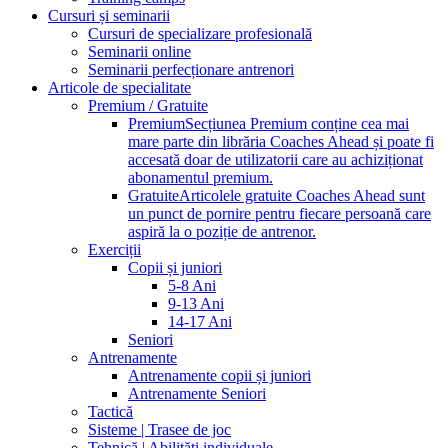
Cursuri și seminarii
Cursuri de specializare profesională
Seminarii online
Seminarii perfecționare antrenori
Articole de specialitate
Premium / Gratuite
Premium
Secțiunea Premium conține cea mai
mare parte din librăria Coaches Ahead și poate fi
accesată doar de utilizatorii care au achiziționat
abonamentul premium.
Gratuite
Articolele gratuite Coaches Ahead sunt
un punct de pornire pentru fiecare persoană care
aspiră la o poziție de antrenor.
Exerciții
Copii și juniori
5-8 Ani
9-13 Ani
14-17 Ani
Seniori
Antrenamente
Antrenamente copii și juniori
Antrenamente Seniori
Tactică
Sisteme | Trasee de joc
Tehnică | Abilități individuale