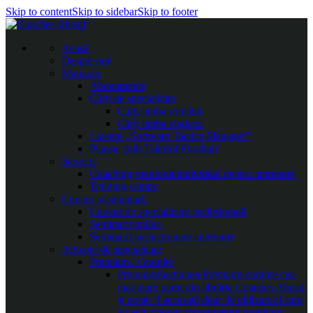
Skip to content
Skip to sidebar
Skip to footer
Acasă
Despre noi
Magazin
Abonamente
Cărți de specialitate
Cărți limba română
Cărți limba engleza
Licențe „Software Tactics Manager”
Planșe, folii Taktifol Football
Servicii
Coaching-mentorat individual pentru antrenori
Training camps
Cursuri și seminarii
Cursuri de specializare profesională
Seminarii online
Seminarii perfecționare antrenori
Articole de specialitate
Premium / Gratuite
Premium
Secțiunea Premium conține cea
mai mare parte din librăria Coaches Ahead
și poate fi accesată doar de utilizatorii care
au achiziționat abonamentul premium.