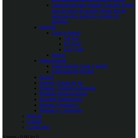
Gratuite
Articolele gratuite Coaches Ahead
sunt un punct de pornire pentru fiecare
persoană care aspiră la o poziție de
antrenor.
Exerciții
Copii și juniori
5-8 Ani
9-13 Ani
14-17 Ani
Seniori
Antrenamente
Antrenamente copii și juniori
Antrenamente Seniori
Tactică
Sisteme | Trasee de joc
Tehnică | Abilități individuale
Pregătire presezon/sezon
Secretele Antrenorului
Portarul | Numărul 1
Metodică | Leadership
Podcast
Contact
Contul meu
0 items
-
0.00 lei
0