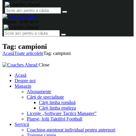
0 items
-
0.00 lei
0
Tag: campioni
Acasă
Toate articolele
Tag: campioni
Close
Acasă
Despre noi
Magazin
Abonamente
Cărți de specialitate
Cărți limba română
Cărți limba engleza
Licențe „Software Tactics Manager”
Planșe, folii Taktifol Football
Servicii
Coaching-mentorat individual pentru antrenori
Training camps