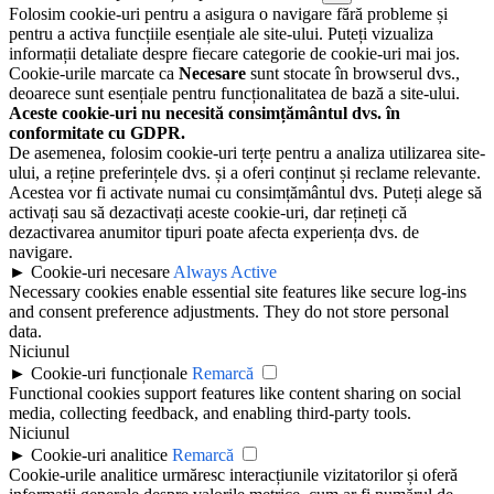
Folosim cookie-uri pentru a asigura o navigare fără probleme și
pentru a activa funcțiile esențiale ale site-ului. Puteți vizualiza
informații detaliate despre fiecare categorie de cookie-uri mai jos.
Cookie-urile marcate ca
Necesare
sunt stocate în browserul dvs.,
deoarece sunt esențiale pentru funcționalitatea de bază a site-ului.
Aceste cookie-uri nu necesită consimțământul dvs. în
conformitate cu GDPR.
De asemenea, folosim cookie-uri terțe pentru a analiza utilizarea site-
ului, a reține preferințele dvs. și a oferi conținut și reclame relevante.
Acestea vor fi activate numai cu consimțământul dvs. Puteți alege să
activați sau să dezactivați aceste cookie-uri, dar rețineți că
dezactivarea anumitor tipuri poate afecta experiența dvs. de
navigare.
►
Cookie-uri necesare
Always Active
Necessary cookies enable essential site features like secure log-ins
and consent preference adjustments. They do not store personal
data.
Niciunul
►
Cookie-uri funcționale
Remarcă
Functional cookies support features like content sharing on social
media, collecting feedback, and enabling third-party tools.
Niciunul
►
Cookie-uri analitice
Remarcă
Cookie-urile analitice urmăresc interacțiunile vizitatorilor și oferă