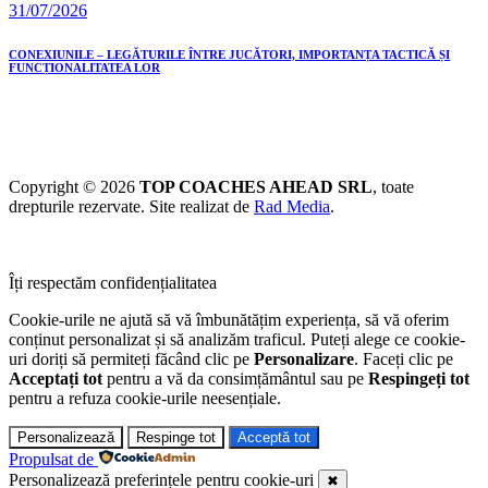
31/07/2026
CONEXIUNILE – LEGĂTURILE ÎNTRE JUCĂTORI, IMPORTANȚA TACTICĂ ȘI
FUNCȚIONALITATEA LOR
Copyright © 2026
TOP COACHES AHEAD SRL
, toate
drepturile rezervate. Site realizat de
Rad Media
.
Îți respectăm confidențialitatea
Cookie-urile ne ajută să vă îmbunătățim experiența, să vă oferim
conținut personalizat și să analizăm traficul. Puteți alege ce cookie-
uri doriți să permiteți făcând clic pe
Personalizare
. Faceți clic pe
Acceptați tot
pentru a vă da consimțământul sau pe
Respingeți tot
pentru a refuza cookie-urile neesențiale.
Personalizează
Respinge tot
Acceptă tot
Propulsat de
Personalizează preferințele pentru cookie-uri
✖