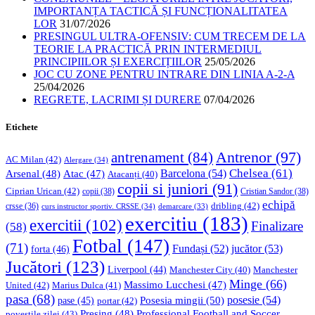
IMPORTANȚA TACTICĂ ȘI FUNCȚIONALITATEA
LOR
31/07/2026
PRESINGUL ULTRA-OFENSIV: CUM TRECEM DE LA
TEORIE LA PRACTICĂ PRIN INTERMEDIUL
PRINCIPIILOR ȘI EXERCIȚIILOR
25/05/2026
JOC CU ZONE PENTRU INTRARE DIN LINIA A-2-A
25/04/2026
REGRETE, LACRIMI ȘI DURERE
07/04/2026
Etichete
Antrenor
(97)
antrenament
(84)
AC Milan
(42)
Alergare
(34)
Chelsea
(61)
Barcelona
(54)
Arsenal
(48)
Atac
(47)
Atacanți
(40)
copii si juniori
(91)
Ciprian Urican
(42)
copii
(38)
Cristian Sandor
(38)
echipă
dribling
(42)
crsse
(36)
curs instructor sportiv. CRSSE
(34)
demarcare
(33)
exercitiu
(183)
exercitii
(102)
Finalizare
(58)
Fotbal
(147)
(71)
Fundași
(52)
jucător
(53)
forta
(46)
Jucători
(123)
Liverpool
(44)
Manchester
Manchester City
(40)
Minge
(66)
Massimo Lucchesi
(47)
United
(42)
Marius Dulca
(41)
pasa
(68)
Posesia mingii
(50)
posesie
(54)
pase
(45)
portar
(42)
Professional Football and Soccer
Presing
(48)
povestile zilei
(43)