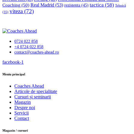
tactica
(58)
Coaching
(50)
Real Madrid
(53)
rezistenta
(45)
Tehnică
viteza
(72)
(35)
0724 022 858
+4 0724 022 858
contact@coaches-ahead.ro
facebook-1
Meniu principal
Coaches Ahead
Articole de specialitate
Cursuri și seminarii
Magazin
Despre noi
Servicii
Contact
Magazin / cursuri