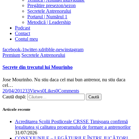
Pregătire presezon/sezon
Secretele Antrenorului
Portarul | Numărul 1
Metodică | Leadership
Podcast
Contact
Contul meu
facebook-1
twitter-x
dribble-new
instagram
Premium
Secretele Antrenorului
Secrete din trecutul lui Mourinho
Jose Mourinho. Nu stiu daca cel mai bun antrenor, nu stiu daca
cel…
20/04/2012
33
Views
0
Likes
0
Comments
Caută după:
Articole recente
Acreditarea Școlii Postliceale CRSSE Timișoara confirmă
legalitatea și calitatea programului de formare a antrenorilor
31/07/2026
CONEXIUNILE – LEGĂTURILE ÎNTRE JUCĂTORI,