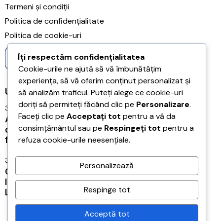
Termeni și condiții
Politica de confidențialitate
Politica de cookie-uri
Îți respectăm confidențialitatea
Cookie-urile ne ajută să vă îmbunătățim
experiența, să vă oferim conținut personalizat și
Ultimele articole
să analizăm traficul. Puteți alege ce cookie-uri
doriți să permiteți făcând clic pe
Personalizare
.
31/07/2026
Faceți clic pe
Acceptați tot
pentru a vă da
Acreditarea Școlii Postliceale CRSSE Timișoara
consimțământul sau pe
Respingeți tot
pentru a
confirmă legalitatea și calitatea programului de
refuza cookie-urile neesențiale.
formare a antrenorilor
31/07/2026
Personalizează
CONEXIUNILE – LEGĂTURILE ÎNTRE JUCĂTORI,
IMPORTANȚA TACTICĂ ȘI FUNCȚIONALITATEA
Respinge tot
LOR
Acceptă tot