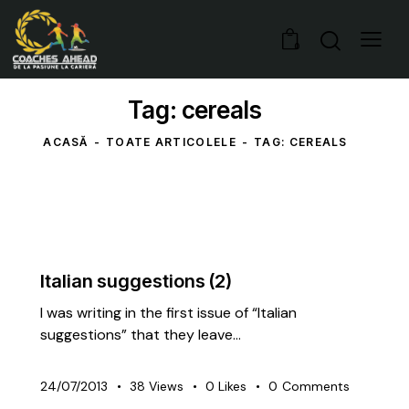
0
Tag: cereals
ACASĂ
TOATE ARTICOLELE
TAG: CEREALS
UNCATEGORIZED
Italian suggestions (2)
I was writing in the first issue of “Italian
suggestions” that they leave…
24/07/2013
38
Views
0
Likes
0
Comments