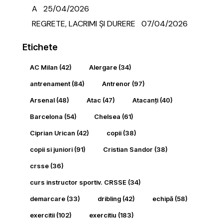
A
25/04/2026
REGRETE, LACRIMI ȘI DURERE
07/04/2026
Etichete
AC Milan
(42)
Alergare
(34)
antrenament
(84)
Antrenor
(97)
Arsenal
(48)
Atac
(47)
Atacanți
(40)
Barcelona
(54)
Chelsea
(61)
Ciprian Urican
(42)
copii
(38)
copii si juniori
(91)
Cristian Sandor
(38)
crsse
(36)
curs instructor sportiv. CRSSE
(34)
demarcare
(33)
dribling
(42)
echipă
(58)
exercitii
(102)
exercitiu
(183)