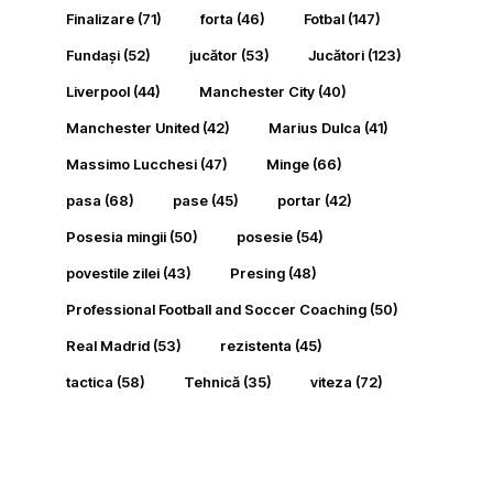
Finalizare
(71)
forta
(46)
Fotbal
(147)
Fundași
(52)
jucător
(53)
Jucători
(123)
Liverpool
(44)
Manchester City
(40)
Manchester United
(42)
Marius Dulca
(41)
Massimo Lucchesi
(47)
Minge
(66)
pasa
(68)
pase
(45)
portar
(42)
Posesia mingii
(50)
posesie
(54)
povestile zilei
(43)
Presing
(48)
Professional Football and Soccer Coaching
(50)
Real Madrid
(53)
rezistenta
(45)
tactica
(58)
Tehnică
(35)
viteza
(72)